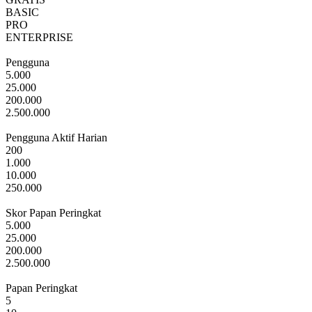
BASIC
PRO
ENTERPRISE
Pengguna
5.000
25.000
200.000
2.500.000
Pengguna Aktif Harian
Jumlah maksimum pengguna yang dapat didukung oleh aplikasi
200
Anda.
1.000
10.000
250.000
Skor Papan Peringkat
Perkiraan pengguna aktif harian berdasarkan ~72 permintaan API
5.000
per hari per pengguna. Game umumnya rata-rata 40-50 permintaan
25.000
per hari, sehingga game yang dioptimalkan dengan baik dapat
200.000
mendukung jauh lebih banyak pengguna harian dalam batas rate
2.500.000
yang sama. Ini bukan batas keras — angka ini mencerminkan
kapasitas rate limit dari paket Anda.
Papan Peringkat
Setiap pengguna dapat memiliki satu skor per papan peringkat.
5
Jumlah total entri papan peringkat sama dengan batas pengguna