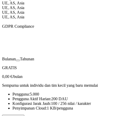
Berapa lama versi cadangan disimpan sebelum penghapusan
UE, AS, Asia
otomatis. Pulihkan ke titik mana pun dalam periode ini.
UE, AS, Asia
UE, AS, Asia
UE, AS, Asia
GDPR Compliance
Akses server di Uni Eropa, Amerika Serikat, dan Asia untuk latensi
rendah di seluruh dunia. SDK Anda secara otomatis merutekan ke
wilayah tercepat yang tersedia untuk pengalaman pemain yang
optimal.
Kepatuhan GDPR penuh termasuk ekspor data, permintaan
Bulanan
Tahunan
penghapusan, manajemen persetujuan, dan perjanjian pemrosesan
data.
GRATIS
0,00 €
/bulan
Sempurna untuk individu dan tim kecil yang baru memulai
Pengguna:
5.000
Pengguna Aktif Harian:
200
DAU
Konfigurasi Jarak Jauh:
100 / 256
nilai / karakter
Penyimpanan Cloud:
1
KB/pengguna