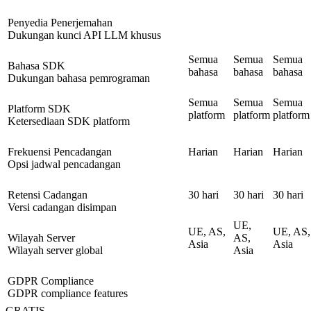
Penyedia Penerjemahan
Dukungan kunci API LLM khusus
Semua
Semua
Semua
Bahasa SDK
bahasa
bahasa
bahasa
Dukungan bahasa pemrograman
Semua
Semua
Semua
Platform SDK
platform
platform
platform
Ketersediaan SDK platform
Frekuensi Pencadangan
Harian
Harian
Harian
Opsi jadwal pencadangan
Retensi Cadangan
30 hari
30 hari
30 hari
Versi cadangan disimpan
UE,
UE, AS,
UE, AS,
Wilayah Server
AS,
Asia
Asia
Wilayah server global
Asia
GDPR Compliance
GDPR compliance features
GRATIS