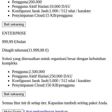
Pengguna:
200.000
Pengguna Aktif Harian:
10.000
DAU
Konfigurasi Jarak Jauh:
1.000 / 512
nilai / karakter
Penyimpanan Cloud:
15
KB/pengguna
Beli sekarang
ENTERPRISE
999,99 €
/bulan
Ditagih tahunan(11.999,88 €)
Solusi yang disesuaikan untuk organisasi besar dengan kebutuhan
kompleks
Pengguna:
2.500.000
Pengguna Aktif Harian:
250.000
DAU
Konfigurasi Jarak Jauh:
5.000 / 512
nilai / karakter
Penyimpanan Cloud:
150
KB/pengguna
Beli sekarang
Semua fitur inti di setiap tier. Kapasitas tumbuh seiring paket Anda.
Lihat perbandingan lengkap
Mulai Gratis