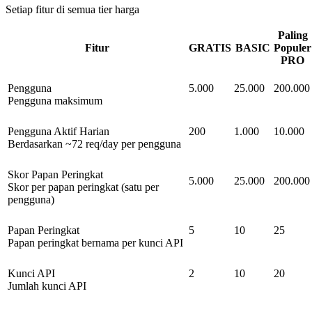
Setiap fitur di semua tier harga
Paling
Fitur
GRATIS
BASIC
Populer
PRO
Pengguna
5.000
25.000
200.000
Pengguna maksimum
Pengguna Aktif Harian
200
1.000
10.000
Berdasarkan ~72 req/day per pengguna
Skor Papan Peringkat
5.000
25.000
200.000
Skor per papan peringkat (satu per
pengguna)
Papan Peringkat
5
10
25
Papan peringkat bernama per kunci API
Kunci API
2
10
20
Jumlah kunci API