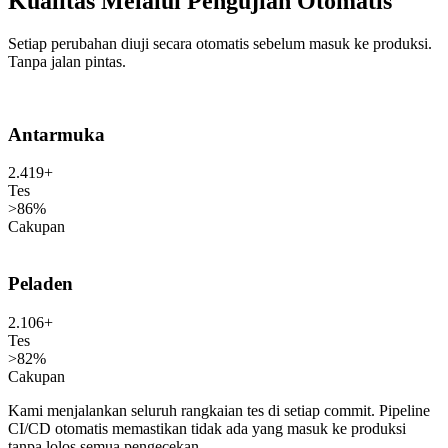
Kualitas Melalui Pengujian Otomatis
Setiap perubahan diuji secara otomatis sebelum masuk ke produksi.
Tanpa jalan pintas.
Antarmuka
2.419+
Tes
>86%
Cakupan
Peladen
2.106+
Tes
>82%
Cakupan
Kami menjalankan seluruh rangkaian tes di setiap commit. Pipeline
CI/CD otomatis memastikan tidak ada yang masuk ke produksi
tanpa lolos semua pengecekan.