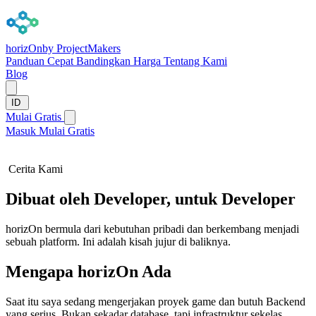
horizOn
by ProjectMakers
Panduan Cepat
Bandingkan
Harga
Tentang Kami
Blog
ID
Mulai Gratis
Masuk
Mulai Gratis
Cerita Kami
Dibuat oleh Developer, untuk Developer
horizOn bermula dari kebutuhan pribadi dan berkembang menjadi
sebuah platform. Ini adalah kisah jujur di baliknya.
Mengapa horizOn Ada
Saat itu saya sedang mengerjakan proyek game dan butuh Backend
yang serius. Bukan sekadar database, tapi infrastruktur sekelas