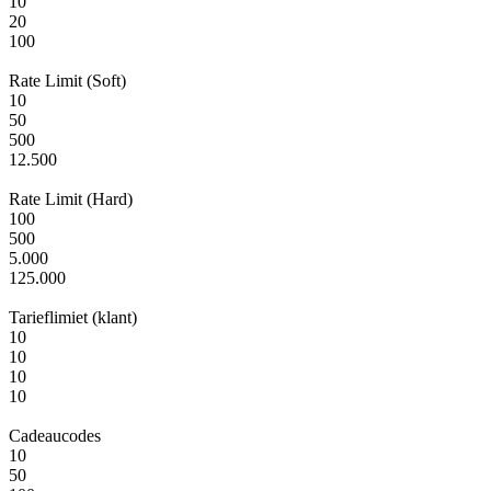
10
20
100
Rate Limit (Soft)
Aantal API-sleutels dat u kunt genereren. Gebruik verschillende sleut
10
50
500
12.500
Rate Limit (Hard)
Het doorlopende aantal API-verzoeken dat je account per minuut aank
100
500
5.000
125.000
Tarieflimiet (klant)
Het piekaantal API-verzoeken dat je account per minuut aankan. Deze 
10
10
10
10
Cadeaucodes
Maximaal aantal API-verzoeken per minuut per individuele client/gebru
10
50