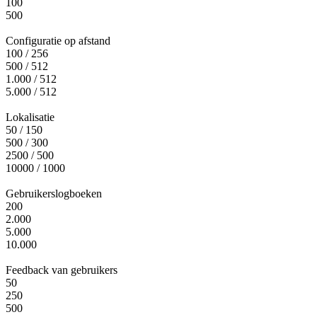
100
500
Configuratie op afstand
Maak promotiecodes die beloningen, items of premium functies aan 
100 / 256
500 / 512
1.000 / 512
5.000 / 512
Lokalisatie
Sla gameconfiguratie op afstand op. Update game-instellingen, featur
50 / 150
500 / 300
2500 / 500
10000 / 1000
Gebruikerslogboeken
products.featureInfo.localization
200
2.000
5.000
10.000
Feedback van gebruikers
Stuur debug-logs van je game naar horizOn voor analyse. Categoris
50
250
500