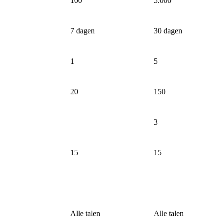
100
5.000
7 dagen
30 dagen
1
5
20
150
3
15
15
Alle talen
Alle talen