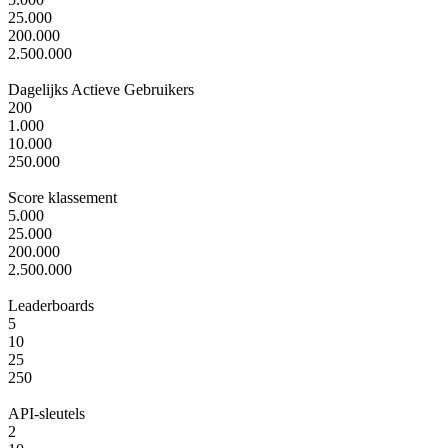
25.000
200.000
2.500.000
Dagelijks Actieve Gebruikers
Het maximum aantal gebruikers dat je applicatie kan ondersteunen.
200
1.000
10.000
250.000
Score klassement
Geschat aantal dagelijks actieve gebruikers op basis van ~72 API-v
5.000
aanzienlijk meer dagelijkse gebruikers ondersteunen binnen dezelfde R
25.000
200.000
2.500.000
Leaderboards
Elke gebruiker kan één score per leaderboard hebben. Het totale aantal
5
10
25
250
API-sleutels
Aantal benoemde leaderboards (boards) dat je per API-sleutel kunt aa
2