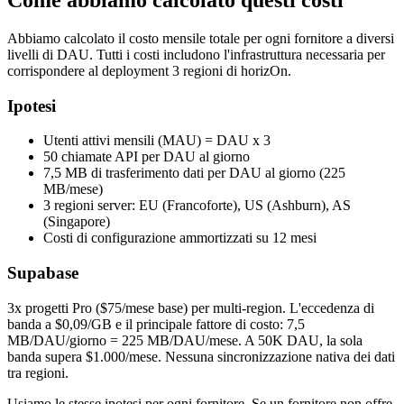
Abbiamo calcolato il costo mensile totale per ogni fornitore a diversi
livelli di DAU. Tutti i costi includono l'infrastruttura necessaria per
corrispondere al deployment 3 regioni di horizOn.
Ipotesi
Utenti attivi mensili (MAU) = DAU x 3
50 chiamate API per DAU al giorno
7,5 MB di trasferimento dati per DAU al giorno (225
MB/mese)
3 regioni server: EU (Francoforte), US (Ashburn), AS
(Singapore)
Costi di configurazione ammortizzati su 12 mesi
Supabase
3x progetti Pro ($75/mese base) per multi-region. L'eccedenza di
banda a $0,09/GB e il principale fattore di costo: 7,5
MB/DAU/giorno = 225 MB/DAU/mese. A 50K DAU, la sola
banda supera $1.000/mese. Nessuna sincronizzazione nativa dei dati
tra regioni.
Usiamo le stesse ipotesi per ogni fornitore. Se un fornitore non offre