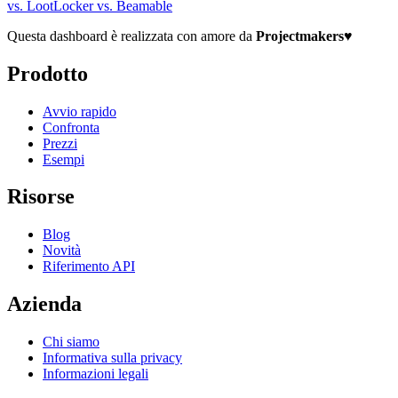
vs. LootLocker
vs. Beamable
Questa dashboard è realizzata con amore da
Projectmakers
♥
Prodotto
Avvio rapido
Confronta
Prezzi
Esempi
Risorse
Blog
Novità
Riferimento API
Azienda
Chi siamo
Informativa sulla privacy
Informazioni legali