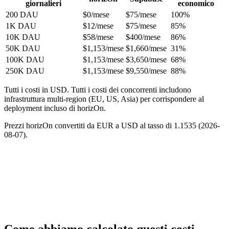
giornalieri
economico
200 DAU
$0
/mese
$75/mese
100%
1K DAU
$12
/mese
$75/mese
85%
10K DAU
$58
/mese
$400/mese
86%
50K DAU
$1,153
/mese
$1,660/mese
31%
100K DAU
$1,153
/mese
$3,650/mese
68%
250K DAU
$1,153
/mese
$9,550/mese
88%
Tutti i costi in USD. Tutti i costi dei concorrenti includono
infrastruttura multi-region (EU, US, Asia) per corrispondere al
deployment incluso di horizOn.
Prezzi horizOn convertiti da EUR a USD al tasso di 1.1535 (2026-
08-07).
Come abbiamo calcolato questi costi