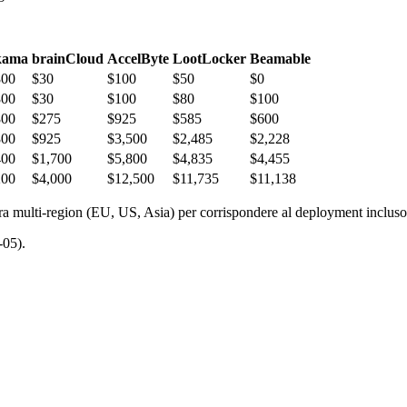
kama
brainCloud
AccelByte
LootLocker
Beamable
800
$30
$100
$50
$0
800
$30
$100
$80
$100
800
$275
$925
$585
$600
800
$925
$3,500
$2,485
$2,228
400
$1,700
$5,800
$4,835
$4,455
200
$4,000
$12,500
$11,735
$11,138
ttura multi-region (EU, US, Asia) per corrispondere al deployment inclus
-05).