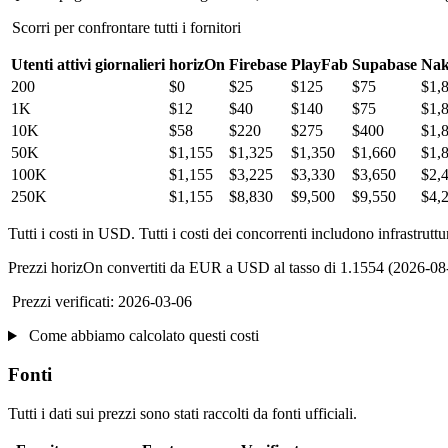
Scorri per confrontare tutti i fornitori
Utenti attivi giornalieri
horizOn
Firebase
PlayFab
Supabase
Na
200
$0
$25
$125
$75
$1,
1K
$12
$40
$140
$75
$1,
10K
$58
$220
$275
$400
$1,
50K
$1,155
$1,325
$1,350
$1,660
$1,
100K
$1,155
$3,225
$3,330
$3,650
$2,
250K
$1,155
$8,830
$9,500
$9,550
$4,
Tutti i costi in USD. Tutti i costi dei concorrenti includono infrastru
Prezzi horizOn convertiti da EUR a USD al tasso di 1.1554 (2026-08
Prezzi verificati: 2026-03-06
Come abbiamo calcolato questi costi
Fonti
Tutti i dati sui prezzi sono stati raccolti da fonti ufficiali.