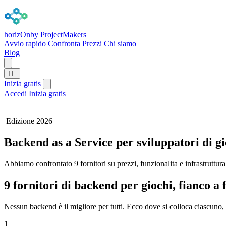
horizOn
by ProjectMakers
Avvio rapido
Confronta
Prezzi
Chi siamo
Blog
IT
Inizia gratis
Accedi
Inizia gratis
Edizione 2026
Backend as a Service per sviluppatori di g
Abbiamo confrontato 9 fornitori su prezzi, funzionalita e infrastruttura
9 fornitori di backend per giochi, fianco a 
Nessun backend è il migliore per tutti. Ecco dove si colloca ciascuno, e
1