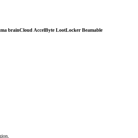
ama
brainCloud
AccelByte
LootLocker
Beamable
gion.