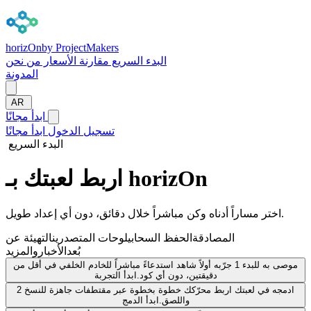
horizOn
by ProjectMakers
البدء السريع
مقارنة
الأسعار
من نحن
المدونة
AR
ابدأ مجانًا
تسجيل الدخول
ابدأ مجانًا
البدء السريع
اربط لعبتك بـ horizOn
اختر مساراً أدناه وكن مباشراً خلال دقائق، دون أي إعداد طويل.
المصادقة
الحفظ السحابي
لوحات المتصدرين
التهيئة عن
بُعد
الأخبار
والمزيد
موصى به للبدء
1
جرّبه أولاً
شاهد استدعاءً مباشراً للخادم الخلفي في أقل من
دقيقتين، دون أي كود.
ابدأ التجربة
ادمجه في لعبتك
اربط محرّكك خطوة بخطوة عبر مقتطفات جاهزة للنسخ
2
واللصق.
ابدأ الدمج