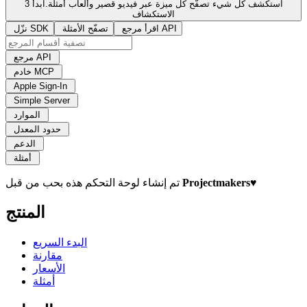
استكشف كل شيء
تصفّح كل ميزة عبر فيديو قصير وألعاب أمثلة.
ابدأ
3
الاستكشاف
اقرأ مرجع API
تصفّح الأمثلة
نزّل SDK
مرجع API
خادم MCP
Apple Sign-In
Simple Server
الموارد
حدود المعدل
الدعم
أمثلة
♥
Projectmakers
تم إنشاء لوحة التحكم هذه بحب من قبل
المنتج
البدء السريع
مقارنة
الأسعار
أمثلة