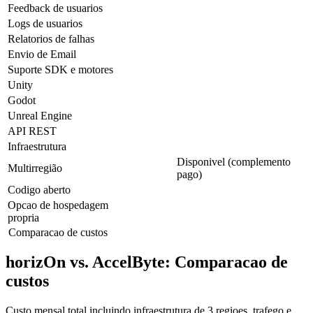
Feedback de usuarios
Logs de usuarios
Relatorios de falhas
Envio de Email
Suporte SDK e motores
Unity
Godot
Unreal Engine
API REST
Infraestrutura
Disponivel (complemento
Multirregião
pago)
Codigo aberto
Opcao de hospedagem
propria
Comparacao de custos
horizOn vs. AccelByte: Comparacao de
custos
Custo mensal total incluindo infraestrutura de 3 regioes, trafego e