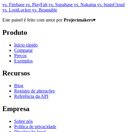
vs. Firebase
vs. PlayFab
vs. Supabase
vs. Nakama
vs. brainCloud
vs. LootLocker
vs. Beamable
Este painel é feito com amor por
Projectmakers
♥
Produto
Início rápido
Comparar
Preços
Exemplos
Recursos
Blog
Registro de alterações
Referência da API
Empresa
Sobre nós
Política de privacidade
Divulgação legal