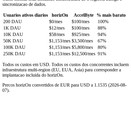
sincronizacao de dados.
Usuarios ativos diarios
horizOn
AccelByte
% mais barato
200 DAU
$0
/mes
$100/mes
100%
1K DAU
$12
/mes
$100/mes
88%
10K DAU
$58
/mes
$925/mes
94%
50K DAU
$1,153
/mes
$3,500/mes
67%
100K DAU
$1,153
/mes
$5,800/mes
80%
250K DAU
$1,153
/mes
$12,500/mes
91%
Todos os custos em USD. Todos os custos dos concorrentes incluem
infraestrutura multi-region (EU, EUA, Asia) para corresponder a
implantacao incluida do horizOn.
Precos horizOn convertidos de EUR para USD a 1.1535 (2026-08-
07).