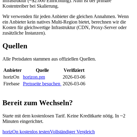
Infrastruktur (~$2.000 Einrichtung). Auth ist der primäre
Kostentreiber bei Skalierung.
Wir verwenden für jeden Anbieter die gleichen Annahmen. Wenn
ein Anbieter kein natives Multi-Region bietet, berechnen wir die
Kosten für gleichwertige Infrastruktur (CDN, Proxy-Server oder
zusätzliche Instanzen).
Quellen
Alle Preisdaten stammen aus offiziellen Quellen.
Anbieter
Quelle
Verifiziert
horizOn
horizon.pm
2026-03-06
Firebase
Preisseite besuchen
2026-03-06
Bereit zum Wechseln?
Starte mit dem kostenlosen Tarif. Keine Kreditkarte nötig. In ~2
Minuten eingerichtet.
horizOn kostenlos testen
Vollständiger Vergleich