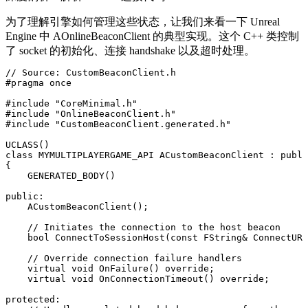
为了理解引擎如何管理这些状态，让我们来看一下 Unreal
Engine 中
AOnlineBeaconClient
的典型实现。这个 C++ 类控制
了 socket 的初始化、连接 handshake 以及超时处理。
// Source: CustomBeaconClient.h

#pragma once

#include "CoreMinimal.h"

#include "OnlineBeaconClient.h"

#include "CustomBeaconClient.generated.h"

UCLASS()

class MYMULTIPLAYERGAME_API ACustomBeaconClient : publi
{

    GENERATED_BODY()

public:

    ACustomBeaconClient();

    // Initiates the connection to the host beacon

    bool ConnectToSessionHost(const FString& ConnectURL
    // Override connection failure handlers

    virtual void OnFailure() override;

    virtual void OnConnectionTimeout() override;

protected:
