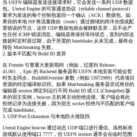
当 UEFN 编辑器发送连接请求时，它会发送一系列 UDP 数据
包。Unreal Engine 的可靠通道协议（reliable channel protocol）
要求为发送的每个控制包返回一个确认（ACK）数据包。如
果你的本地 ISP 将流量路由（route）通过拥堵的跨洋光缆或配
置错误的节点，这些 UDP 数据包就会被静默丢弃，且不会产
生任何 ICMP 错误消息。编辑器将保持等待状态，直到内部连
接超时定时器过期，由于所需的 handshake 从未完成，最终会
报告 Matchmaking 失败。
2. 版本不匹配与 Build ID 差异
在 Fortnite 引擎重大更新期间（例如，过渡到 Release-
41.00），Epic 的 Backend 服务器和 UEFN 本地安装可能会暂
时失去同步。
BuildIdOverride
参数（例如
53972989
）代表项目
资源的特定编译标识符。如果 Matchmaking 服务器尝试将你的
编辑器 session 绑定到运行不同 Build ID 或 CL (Changelist) 版
本的宿主实例，beacon 主机将主动拒绝连接。客户端会将此
拒绝记录为连接失败，因为宿主 socket 拒绝与不匹配的客户端
完成 handshake。
3. UDP Port Exhaustion 与本地防火墙阻挡
Unreal Engine beacon 通过动态 UDP 端口进行通信。虽然标准
游戏默认使用端口 7777，但 UEFN session 通常会在临时范围