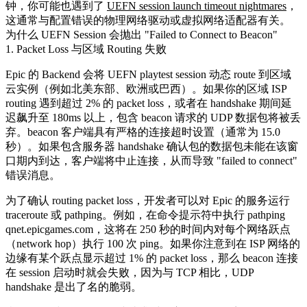
钟，你可能也遇到了
UEFN session launch timeout nightmares
，
这通常与配置错误的物理网络驱动或虚拟网络适配器有关。
为什么 UEFN Session 会抛出 "Failed to Connect to Beacon"
1. Packet Loss 与区域 Routing 失败
Epic 的 Backend 会将 UEFN playtest session 动态 route 到区域
云实例（例如北美东部、欧洲或巴西）。如果你的区域 ISP
routing 遇到超过 2% 的 packet loss，或者在 handshake 期间延
迟飙升至 180ms 以上，包含 beacon 请求的 UDP 数据包将被丢
弃。beacon 客户端具有严格的连接超时设置（通常为 15.0
秒）。如果包含服务器 handshake 确认包的数据包未能在该窗
口期内到达，客户端将中止连接，从而导致 "failed to connect"
错误消息。
为了确认 routing packet loss，开发者可以对 Epic 的服务运行
traceroute 或 pathping。例如，在命令提示符中执行
pathping
qnet.epicgames.com
，这将在 250 秒的时间内对每个网络跃点
（network hop）执行 100 次 ping。如果你注意到在 ISP 网络的
边缘有某个跃点显示超过 1% 的 packet loss，那么 beacon 连接
在 session 启动时就会失败，因为与 TCP 相比，UDP
handshake 是出了名的脆弱。