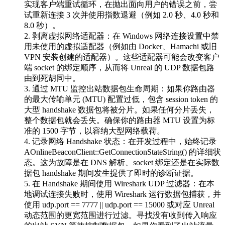
实现客户端重试循环，在抛出面向用户的错误之前，尝
试重新连接 3 次并使用指数退避（例如 2.0 秒、4.0 秒和
8.0 秒）。
剥离虚拟网络适配器
：在 Windows 网络连接设置中禁
用未使用的虚拟适配器（例如由 Docker、Hamachi 或旧
VPN 安装创建的适配器）。这些适配器可能会改变客户
端 socket 的绑定顺序，从而将 Unreal 的 UDP 数据包路
由到死胡同中。
通过 MTU 监控出站数据包生命周期
：如果你路由器
的最大传输单元 (MTU) 配置过低，包含 session token 的
大型 handshake 数据包将被分片。如果任何分片丢失，
整个数据包就会丢失。确保你的路由器 MTU 设置为标
准的
1500
字节，以容纳大型网络载荷。
记录网络 Handshake 状态
：在开发过程中，始终记录
AOnlineBeaconClient::GetConnectionStateString()
的详细状
态。这为故障是在 DNS 解析、socket 绑定还是在实际数
据包 handshake 期间发生提供了即时的诊断证据。
在 Handshake 期间使用 Wireshark UDP 过滤器
：在本
地调试连接失败时，使用 Wireshark 运行数据包捕获，并
使用
udp.port == 7777 || udp.port == 15000
或对应 Unreal
动态范围的更宽范围进行过滤。寻找没有收到传入响应