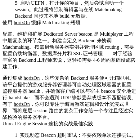
启动 UEFN，打开你的项目，然后尝试启动一个
session。此过程将强制编辑器与在线 Matchmaking
Backend 同步其本地 build 元数据。
使用
horizOn
缓解 Matchmaking 瓶颈
配置、维护和扩展 Dedicated Server beacon 是 Multiplayer 工程
中最复杂的环节之一。构建自定义 Backend 来协调
Matchmaking、按需启动服务器实例并管理区域 routing，需要
配置负载均衡器、数据库分片和 SSL 证书管理——对于经验
丰富的 Backend 工程师来说，这轻松需要 4-6 周的基础设施搭
建工作。
通过集成
horizOn
，这些复杂的 Backend 服务便可开箱即用。
该平台提供的游戏服务器管理器可自动处理区域容器的配置，
监控服务器 health，并确保客户端可以与宿主 beacon 安全地进
行 handshake，而不会遇到 UDP 静默丢弃或版本不匹配错误。
有了
horizOn
，你可以专注于编写游戏逻辑和设计沉浸式世
界，而将底层 session 路由的复杂工作交给一个专注且经过实
战检验的服务器平台。
Unreal Engine Session 连接的实战最佳实践
实现动态 Beacon 超时重试
：不要依赖单次连接尝试。