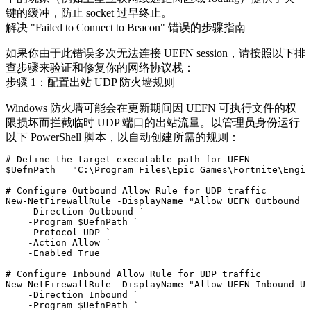
键的缓冲，防止 socket 过早终止。
解决 "Failed to Connect to Beacon" 错误的步骤指南
如果你由于此错误多次无法连接 UEFN session，请按照以下排
查步骤来验证和修复你的网络协议栈：
步骤 1：配置出站 UDP 防火墙规则
Windows 防火墙可能会在更新期间因 UEFN 可执行文件的权
限损坏而拦截临时 UDP 端口的出站流量。以管理员身份运行
以下 PowerShell 脚本，以自动创建所需的规则：
# Define the target executable path for UEFN

$UefnPath = "C:\Program Files\Epic Games\Fortnite\Engin
# Configure Outbound Allow Rule for UDP traffic

New-NetFirewallRule -DisplayName "Allow UEFN Outbound U
    -Direction Outbound `

    -Program $UefnPath `

    -Protocol UDP `

    -Action Allow `

    -Enabled True

# Configure Inbound Allow Rule for UDP traffic

New-NetFirewallRule -DisplayName "Allow UEFN Inbound UD
    -Direction Inbound `

    -Program $UefnPath `
