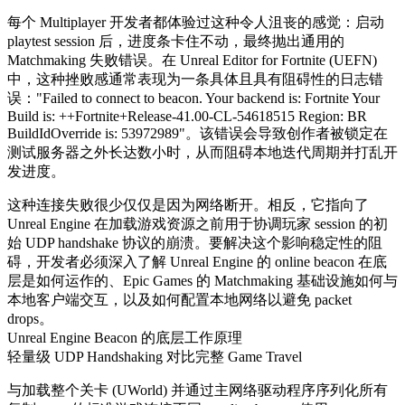
每个 Multiplayer 开发者都体验过这种令人沮丧的感觉：启动
playtest session 后，进度条卡住不动，最终抛出通用的
Matchmaking 失败错误。在 Unreal Editor for Fortnite (UEFN)
中，这种挫败感通常表现为一条具体且具有阻碍性的日志错
误：
"Failed to connect to beacon. Your backend is: Fortnite Your
Build is: ++Fortnite+Release-41.00-CL-54618515 Region: BR
BuildIdOverride is: 53972989"
。该错误会导致创作者被锁定在
测试服务器之外长达数小时，从而阻碍本地迭代周期并打乱开
发进度。
这种连接失败很少仅仅是因为网络断开。相反，它指向了
Unreal Engine 在加载游戏资源之前用于协调玩家 session 的初
始 UDP handshake 协议的崩溃。要解决这个影响稳定性的阻
碍，开发者必须深入了解 Unreal Engine 的 online beacon 在底
层是如何运作的、Epic Games 的 Matchmaking 基础设施如何与
本地客户端交互，以及如何配置本地网络以避免 packet
drops。
Unreal Engine Beacon 的底层工作原理
轻量级 UDP Handshaking 对比完整 Game Travel
与加载整个关卡 (
UWorld
) 并通过主网络驱动程序序列化所有