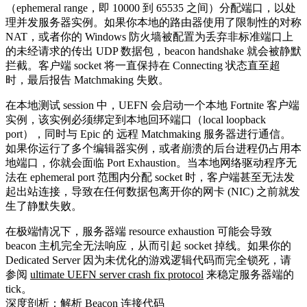
（ephemeral range，即 10000 到 65535 之间）分配端口，以处
理并发服务器实例。如果你本地的路由器使用了限制性的对称
NAT，或者你的 Windows 防火墙被配置为丢弃非标准端口上
的未经请求的传出 UDP 数据包，beacon handshake 就会被静默
拦截。客户端 socket 将一直保持在
Connecting
状态直至超
时，最后报告 Matchmaking 失败。
在本地测试 session 中，UEFN 会启动一个本地 Fortnite 客户端
实例，该实例必须绑定到本地回环端口（local loopback
port），同时与 Epic 的 远程 Matchmaking 服务器进行通信。
如果你运行了多个编辑器实例，或者崩溃的后台进程仍占用本
地端口，你就会面临 Port Exhaustion。当本地网络驱动程序无
法在 ephemeral port 范围内分配 socket 时，客户端甚至无法发
起出站连接，导致在任何数据包离开你的网卡 (NIC) 之前就发
生了静默失败。
在极端情况下，服务器端 resource exhaustion 可能会导致
beacon 主机完全无法响应，从而引起 socket 掉线。如果你的
Dedicated Server 因为未优化的游戏逻辑代码而完全锁死，请
参阅
ultimate UEFN server crash fix protocol
来稳定服务器端的
tick。
深度剖析：解析 Beacon 连接代码