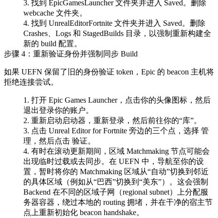
找到
EpicGamesLauncher
文件夹并进入
Saved
。删除
webcache
文件夹。
找到
UnrealEditorFortnite
文件夹并进入
Saved
。删除
Crashes
、
Logs
和
StagedBuilds
目录，以强制重新构建全
新的 build 配置。
步骤 4：重新验证身份并强制同步 Build
如果 UEFN 保留了旧的身份验证 token，Epic 的 beacon 主机将
拒绝连接尝试。
打开 Epic Games Launcher，点击你的头像图标，然后
退出登录你的账户。
重新启动启动器，重新登录，然后前往你的“库”。
点击
Unreal Editor for Fortnite
旁边的三个点，选择
管
理
，然后点击
验证
。
有时在滚动更新期间，区域 Matchmaking 节点可能会
出现临时过载或去同步。在 UEFN 中，导航至你的设
置，暂时将你的 Matchmaking 区域从“自动”切换到邻近
的具体区域（例如从“巴西”切换到“美东”）。这会强制
Backend 在不同的区域子网（regional subnet）上分配服
务器容器，绕过本地的 routing 拥堵，并在干净的宿主节
点上重新初始化 beacon handshake。