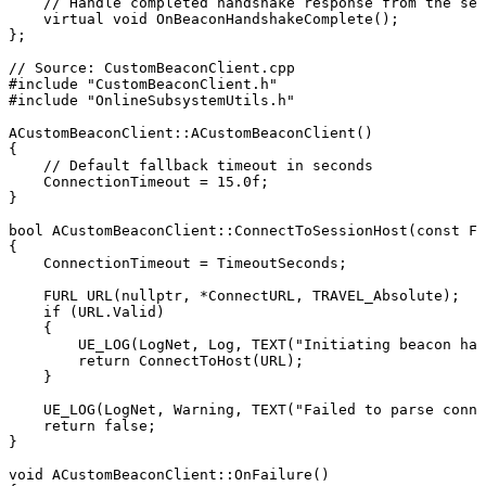
    // Handle completed handshake response from the ser
    virtual void OnBeaconHandshakeComplete();

};

// Source: CustomBeaconClient.cpp

#include "CustomBeaconClient.h"

#include "OnlineSubsystemUtils.h"

ACustomBeaconClient::ACustomBeaconClient()

{

    // Default fallback timeout in seconds

    ConnectionTimeout = 15.0f;

}

bool ACustomBeaconClient::ConnectToSessionHost(const FS
{

    ConnectionTimeout = TimeoutSeconds;

    FURL URL(nullptr, *ConnectURL, TRAVEL_Absolute);

    if (URL.Valid)

    {

        UE_LOG(LogNet, Log, TEXT("Initiating beacon han
        return ConnectToHost(URL);

    }

    UE_LOG(LogNet, Warning, TEXT("Failed to parse conne
    return false;

}

void ACustomBeaconClient::OnFailure()
