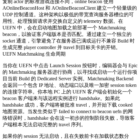
复制 actor 的标准游戏连接不同，online beacon 使用
AOnlineBeaconHost
和
AOnlineBeaconClient
建立一个轻量级的
UDP 控制通道。这种架构以极低的带宽查询服务器槽位的可
用性、处理预留请求并交换自定义的 telemetry 数据。在
UEFN 中，会在启动地图加载之前部署一个 Matchmaking
beacon，以验证客户端版本是否匹配。通过建立一个独立的
socket 通道，引擎避免了在服务器已满或运行不兼容 Build 时
生成完整 player controller 并 travel 到目标关卡的开销。
UEFN Matchmaking 生命周期
当你在 UEFN 中点击
Launch Session
按钮时，编辑器会与 Epic
的 Matchmaking 服务器进行协商，以寻找或启动一个运行你项
目当前 Build 的 Dedicated Server 实例。Matchmaking Backend
会返回一个包含 IP 地址、动态端口以及唯一加密 session token
的连接字符串。你本地 PC 上的 UEFN 客户端会初始化一个
beacon 客户端来与该远程实例进行 handshake。如果此
handshake 成功，客户端将被批准 travel，并开始下载 cooked
地图资源。当发生类似于
failed to connect to beacon uefn
的网
络错误时，handshake 会在这一初步的控制阶段失败，导致客
户端根本无法启动完整的 travel 序列。
如果你的 session 无法启动，且在失败前卡在加载状态数分