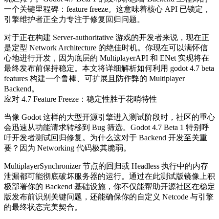
一个关键里程碑：feature freeze。这意味着核心 API 已锁定，
引擎维护者正全力专注于修复回归问题。
对于正在构建 Server-authoritative 游戏的开发者来说，现在正
是定型 Network Architecture 的绝佳时机。你现在可以满怀信
心地进行开发，因为底层的
MultiplayerAPI
和
ENet
实现将在
最终发布前保持稳定。本文将详细解析如何利用
godot 4.7 beta
features
构建一个鲁棒、可扩展且防作弊的 Multiplayer
Backend。
应对 4.7 Feature Freeze：稳定性胜于花哨特性
当像 Godot 这样的大型开源引擎进入测试阶段时，社区的重心
会迅速从功能请求转移到 Bug 筛选。Godot 4.7 Beta 1 特别呼
吁开发者测试回归修复。为什么这对于 Backend 开发至关重
要？因为 Networking 代码极其脆弱。
MultiplayerSynchronizer
节点的回归或 Headless 执行中的内存
泄漏都可能彻底破坏服务器的运行。通过在此测试版镜像上积
极部署你的 Backend 基础设施，你不仅能帮助开源社区在稳定
版发布前识别关键问题，还能确保你的自定义 Netcode 与引擎
的最终状态完美契合。