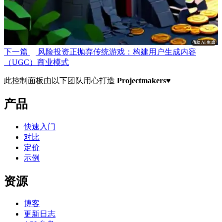
借助 AI 生成
下一篇
风险投资正抛弃传统游戏：构建用户生成内容
（UGC）商业模式
此控制面板由以下团队用心打造
Projectmakers
♥
产品
快速入门
对比
定价
示例
资源
博客
更新日志