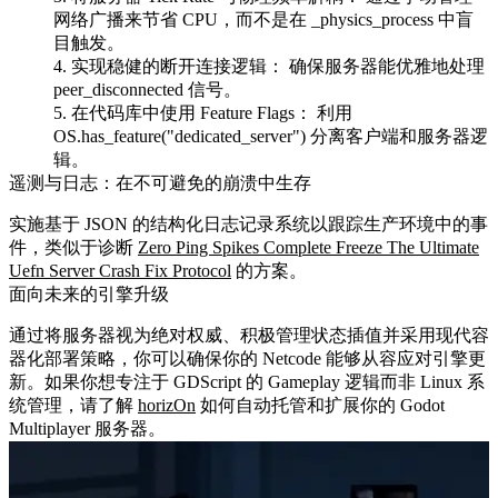
网络广播来节省 CPU，而不是在
_physics_process
中盲
目触发。
实现稳健的断开连接逻辑：
确保服务器能优雅地处理
peer_disconnected
信号。
在代码库中使用 Feature Flags：
利用
OS.has_feature("dedicated_server")
分离客户端和服务器逻
辑。
遥测与日志：在不可避免的崩溃中生存
实施基于 JSON 的结构化日志记录系统以跟踪生产环境中的事
件，类似于诊断
Zero Ping Spikes Complete Freeze The Ultimate
Uefn Server Crash Fix Protocol
的方案。
面向未来的引擎升级
通过将服务器视为绝对权威、积极管理状态插值并采用现代容
器化部署策略，你可以确保你的 Netcode 能够从容应对引擎更
新。如果你想专注于 GDScript 的 Gameplay 逻辑而非 Linux 系
统管理，请了解
horizOn
如何自动托管和扩展你的 Godot
Multiplayer 服务器。