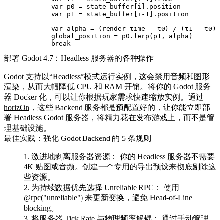
            var p0 = state_buffer[i].position

            var p1 = state_buffer[i-1].position

            var alpha = (render_time - t0) / (t1 - t0)

            global_position = p0.lerp(p1, alpha)

部署 Godot 4.7：Headless 服务器的各种操作
Godot 支持以“Headless”模式运行实例，这会禁用音频和图形
渲染，从而大幅降低 CPU 和 RAM 开销。将你的 Godot 服务
器 Docker 化，可以让你根据玩家需求快速缩放实例。通过
horizOn
，这些 Backend 服务都是预配置好的，让你能立即部
署 Headless Godot 服务器，将精力花在发布游戏上，而不是管
理基础设施。
最佳实践：强化 Godot Backend 的 5 条规则
激进地剥离服务器资源：
你的 Headless 服务器不需要
4K 贴图或音频。创建一个专用的导出预设来彻底剔除这
些资源。
为持续数据优先选择 Unreliable RPC：
使用
@rpc("unreliable")
来更新变换，避免 Head-of-Line
blocking。
将服务器 Tick Rate 与物理频率解耦：
通过手动管理