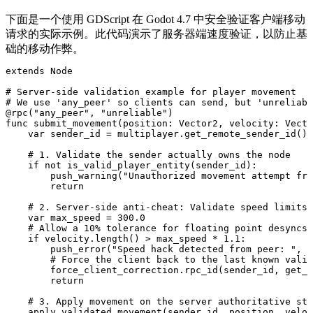
下面是一个使用 GDScript 在 Godot 4.7 中安全验证客户端移动
请求的实际示例。此代码演示了服务器端速度验证，以防止基
础的移动作弊。
extends Node

# Server-side validation example for player movement

# We use 'any_peer' so clients can send, but 'unreliabl
@rpc("any_peer", "unreliable")

func submit_movement(position: Vector2, velocity: Vecto
    var sender_id = multiplayer.get_remote_sender_id()

    # 1. Validate the sender actually owns the node

    if not is_valid_player_entity(sender_id):

        push_warning("Unauthorized movement attempt fro
        return

    # 2. Server-side anti-cheat: Validate speed limits

    var max_speed = 300.0

    # Allow a 10% tolerance for floating point desyncs 
    if velocity.length() > max_speed * 1.1: 

        push_error("Speed hack detected from peer: ", s
        # Force the client back to the last known valid
        force_client_correction.rpc_id(sender_id, get_l
        return

    # 3. Apply movement on the server authoritative sta
    apply_validated_movement(sender_id, position, veloc