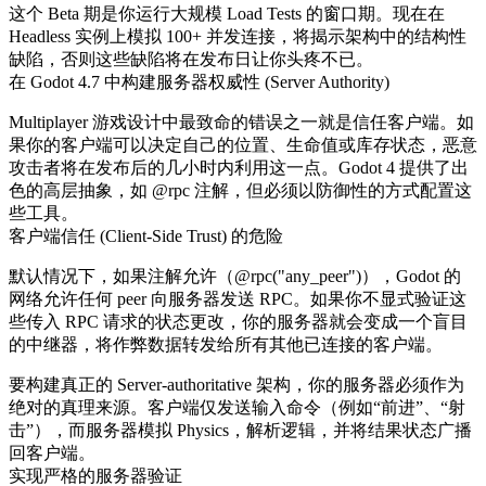
这个 Beta 期是你运行大规模 Load Tests 的窗口期。现在在
Headless 实例上模拟 100+ 并发连接，将揭示架构中的结构性
缺陷，否则这些缺陷将在发布日让你头疼不已。
在 Godot 4.7 中构建服务器权威性 (Server Authority)
Multiplayer 游戏设计中最致命的错误之一就是信任客户端。如
果你的客户端可以决定自己的位置、生命值或库存状态，恶意
攻击者将在发布后的几小时内利用这一点。Godot 4 提供了出
色的高层抽象，如
@rpc
注解，但必须以防御性的方式配置这
些工具。
客户端信任 (Client-Side Trust) 的危险
默认情况下，如果注解允许（
@rpc("any_peer")
），Godot 的
网络允许任何 peer 向服务器发送 RPC。如果你不显式验证这
些传入 RPC 请求的状态更改，你的服务器就会变成一个盲目
的中继器，将作弊数据转发给所有其他已连接的客户端。
要构建真正的 Server-authoritative 架构，你的服务器必须作为
绝对的真理来源。客户端仅发送输入命令（例如“前进”、“射
击”），而服务器模拟 Physics，解析逻辑，并将结果状态广播
回客户端。
实现严格的服务器验证