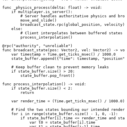
func _physics_process(delta: float) -> void:

    if multiplayer.is_server():

        # Server handles authoritative physics and broa
        move_and_slide()

        broadcast_state.rpc(global_position, velocity)

    else:

        # Client interpolates between buffered states

        process_interpolation()

@rpc("authority", "unreliable")

func broadcast_state(pos: Vector2, vel: Vector2) -> voi
    var timestamp = Time.get_ticks_msec() / 1000.0

    state_buffer.append({"time": timestamp, "position":
    # Keep buffer clean to prevent memory leaks

    if state_buffer.size() > 20:

        state_buffer.pop_front()

func process_interpolation() -> void:

    if state_buffer.size() < 2:

        return

    var render_time = (Time.get_ticks_msec() / 1000.0) 
    # Find the two states bounding our intended render 
    for i in range(state_buffer.size() - 1, 0, -1):

        if state_buffer[i].time <= render_time and stat
            var t0 = state_buffer[i].time

            var t1 = state_buffer[i-1].time
