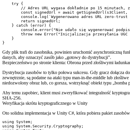
    try {

        // Adres URL wygasa dokładnie po 15 minutach, z
        const signedUrl = await getSignedUrl(s3Client, 
        console.log(`Wygenerowano adres URL zero-trust 
        return signedUrl;

    } catch (error) {

        console.error("Nie udało się wygenerować podpis
        throw new Error("Inicjalizacja przesyłania UGC 
    }

Gdy plik trafi do zasobnika, powinien uruchomić asynchroniczną funk
danych, aby oznaczyć zasób jako „gotowy do dystrybucji”.
Bezpieczeństwo po stronie klienta: Obrona przed złośliwymi ładunka
Dystrybucja zasobów to tylko połowa sukcesu. Gdy gracz dołącza d
zewnętrznie, są podatne na ataki typu man-in-the-middle lub złośliw
niedozwolony obraz lub, co gorsza, wstrzyknąć obiekt typu „bomba p
Aby temu zapobiec, klient musi zweryfikować integralność kryptogra
SHA-256.
Weryfikacja skrótu kryptograficznego w Unity
Oto solidna implementacja w Unity C#, która pobiera pakiet zasobów
using System;

using System.Security.Cryptography;
