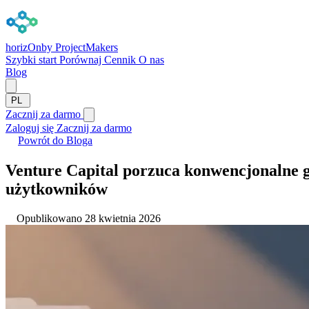
horizOn
by ProjectMakers
Szybki start
Porównaj
Cennik
O nas
Blog
PL
Zacznij za darmo
Zaloguj się
Zacznij za darmo
Powrót do Bloga
Venture Capital porzuca konwencjonalne g
użytkowników
Opublikowano 28 kwietnia 2026