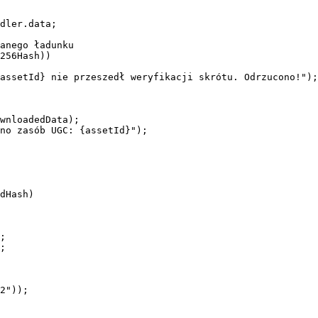
dler.data;

anego ładunku

256Hash))

assetId} nie przeszedł weryfikacji skrótu. Odrzucono!");

wnloadedData);

no zasób UGC: {assetId}");

dHash)

;

;

2"));
