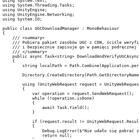
using System.Text;

using System.Threading.Tasks;

using UnityEngine;

using UnityEngine.Networking;

using System.IO;

public class UGCDownloadManager : MonoBehaviour

{

    /// <summary>

    /// Pobiera pakiet zasobów UGC z CDN, ściśle weryfi
    /// i bezpiecznie zapisuje go w pamięci podręcznej 
    /// </summary>

    public async Task<string> DownloadAndVerifyUGCAsync
    {

        string localPath = Path.Combine(Application.per
        Directory.CreateDirectory(Path.GetDirectoryName
        using (UnityWebRequest request = UnityWebReques
        {

            var operation = request.SendWebRequest();

            while (!operation.isDone)

            {

                await Task.Yield();

            }

            if (request.result != UnityWebRequest.Resul
            {

                Debug.LogError($"Nie udało się pobrać z
                return null;
