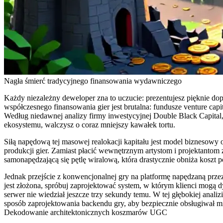
Nagła śmierć tradycyjnego finansowania wydawniczego
Każdy niezależny deweloper zna to uczucie: prezentujesz pięknie dopr
współczesnego finansowania gier jest brutalna: fundusze venture ca
Według niedawnej analizy firmy inwestycyjnej Double Black Capital, o
ekosystemu, walczysz o coraz mniejszy kawałek tortu.
Siłą napędową tej masowej realokacji kapitału jest
model biznesowy 
produkcji gier. Zamiast płacić wewnętrznym artystom i projektantom z
samonapędzającą się pętlę wiralową, która drastycznie obniża koszt
Jednak przejście z konwencjonalnej gry na platformę napędzaną prze
jest złożona, spróbuj zaprojektować system, w którym klienci mogą 
serwer nie wiedział jeszcze trzy sekundy temu. W tej głębokiej ana
sposób zaprojektowania backendu gry, aby bezpiecznie obsługiwał 
Dekodowanie architektonicznych koszmarów UGC