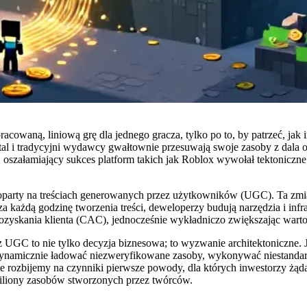
acowaną, liniową grę dla jednego gracza, tylko po to, by patrzeć, jak
pital i tradycyjni wydawcy gwałtownie przesuwają swoje zasoby z dala
szałamiający sukces platform takich jak Roblox wywołał tektoniczne pr
oparty na treściach generowanych przez użytkowników (UGC)
. Ta zm
a każdą godzinę tworzenia treści, deweloperzy budują narzędzia i infr
 pozyskania klienta (CAC), jednocześnie wykładniczo zwiększając wart
z UGC to nie tylko decyzja biznesowa; to wyzwanie architektoniczne. 
dynamicznie ładować niezweryfikowane zasoby, wykonywać niestandardo
lizie rozbijemy na czynniki pierwsze powody, dla których inwestorzy 
miliony zasobów stworzonych przez twórców.