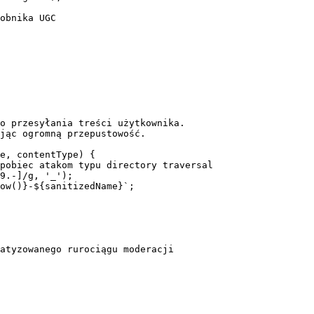
obnika UGC

o przesyłania treści użytkownika.

jąc ogromną przepustowość.

e, contentType) {

pobiec atakom typu directory traversal

9.-]/g, '_');

ow()}-${sanitizedName}`;

atyzowanego rurociągu moderacji
