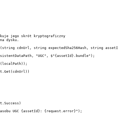
kuje jego skrót kryptograficzny

na dysku.

(string cdnUrl, string expectedSha256Hash, string assetI
sistentDataPath, "UGC", $"{assetId}.bundle");

(localPath));

t.Get(cdnUrl))

t.Success)

asobu UGC {assetId}: {request.error}");
