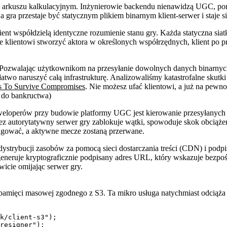
 arkuszu kalkulacyjnym. Inżynierowie backendu nienawidzą UGC, pon
ra przestaje być statycznym plikiem binarnym klient-serwer i staje 
t współdzielą identyczne rozumienie stanu gry. Każda statyczna siat
klientowi stworzyć aktora w określonych współrzędnych, klient po p
 Pozwalając użytkownikom na przesyłanie dowolnych danych binarnych
e łatwo naruszyć całą infrastrukturę. Analizowaliśmy katastrofalne sk
ds To Survive Compromises
. Nie możesz ufać klientowi, a już na pewno
 do bankructwa)
eloperów przy budowie platformy UGC jest kierowanie przesyłanych z
z autorytatywny serwer gry zablokuje wątki, spowoduje skok obciąże
e lagować, a aktywne mecze zostaną przerwane.
ystrybucji zasobów za pomocą sieci dostarczania treści (CDN) i pod
eneruje kryptograficznie podpisany adres URL, który wskazuje bezpośr
wicie omijając serwer gry.
 pamięci masowej zgodnego z S3. Ta mikro usługa natychmiast odciąża
k/client-s3");

resigner");
