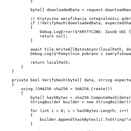
            }

            byte[] downloadedData = request.downloadHan
            // Krytyczna weryfikacja integralności pobr
            if (!VerifyHash(downloadedData, expectedSha
            {

                Debug.LogError($"KRYTYCZNE: Zasób UGC {
                return null;

            }

            await File.WriteAllBytesAsync(localPath, do
            Debug.Log($"Pomyślnie pobrano i zweryfikowa
            return localPath;

        }

    }

    private bool VerifyHash(byte[] data, string expecte
    {

        using (SHA256 sha256 = SHA256.Create())

        {

            byte[] hashBytes = sha256.ComputeHash(data)
            StringBuilder builder = new StringBuilder()
            for (int i = 0; i < hashBytes.Length; i++)

            {

                builder.Append(hashBytes[i].ToString("x
            }
