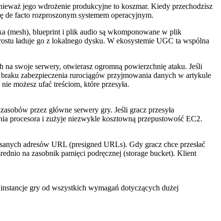
ieważ jego wdrożenie produkcyjne to koszmar. Kiedy przechodzisz
się de facto rozproszonym systemem operacyjnym.
ka (mesh), blueprint i plik audio są wkomponowane w plik
rostu ładuje go z lokalnego dysku. W ekosystemie UGC ta wspólna
 na swoje serwery, otwierasz ogromną powierzchnię ataku. Jeśli
utki braku zabezpieczenia rurociągów przyjmowania danych w artykule
 nie możesz ufać treściom, które przesyła.
asobów przez główne serwery gry. Jeśli gracz przesyła
nia procesora i zużyje niezwykle kosztowną przepustowość EC2.
pisanych adresów URL (presigned URLs). Gdy gracz chce przesłać
ednio na zasobnik pamięci podręcznej (storage bucket). Klient
 instancje gry od wszystkich wymagań dotyczących dużej