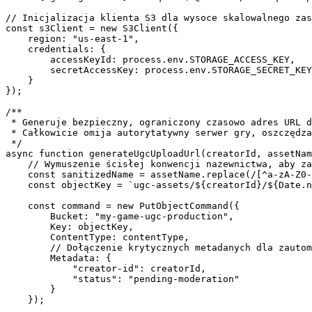
// Inicjalizacja klienta S3 dla wysoce skalowalnego zas
const s3Client = new S3Client({

    region: "us-east-1",

    credentials: {

        accessKeyId: process.env.STORAGE_ACCESS_KEY,

        secretAccessKey: process.env.STORAGE_SECRET_KEY

    }

});

/**

 * Generuje bezpieczny, ograniczony czasowo adres URL d
 * Całkowicie omija autorytatywny serwer gry, oszczędza
 */

async function generateUgcUploadUrl(creatorId, assetNam
    // Wymuszenie ścisłej konwencji nazewnictwa, aby za
    const sanitizedName = assetName.replace(/[^a-zA-Z0-
    const objectKey = `ugc-assets/${creatorId}/${Date.n
    const command = new PutObjectCommand({

        Bucket: "my-game-ugc-production",

        Key: objectKey,

        ContentType: contentType,

        // Dołączenie krytycznych metadanych dla zautom
        Metadata: {

            "creator-id": creatorId,

            "status": "pending-moderation"

        }

    });
