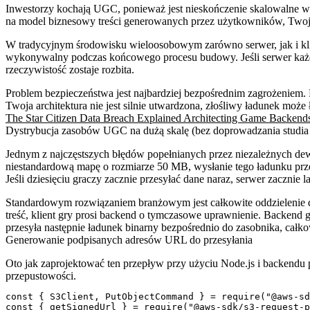
Inwestorzy kochają UGC, ponieważ jest nieskończenie skalowalne w
na model biznesowy treści generowanych przez użytkowników, Twoja g
W tradycyjnym środowisku wieloosobowym zarówno serwer, jak i klien
wykonywalny podczas końcowego procesu budowy. Jeśli serwer każe 
rzeczywistość zostaje rozbita.
Problem bezpieczeństwa
jest najbardziej bezpośrednim zagrożeniem.
Twoja architektura nie jest silnie utwardzona, złośliwy ładunek moż
The Star Citizen Data Breach Explained Architecting Game Backen
Dystrybucja zasobów UGC na dużą skalę (bez doprowadzania studia
Jednym z najczęstszych błędów popełnianych przez niezależnych dew
niestandardową mapę o rozmiarze 50 MB, wysłanie tego ładunku prze
Jeśli dziesięciu graczy zacznie przesyłać dane naraz, serwer zaczni
Standardowym rozwiązaniem branżowym jest całkowite oddzielenie d
treść, klient gry prosi backend o tymczasowe uprawnienie. Backend g
przesyła następnie ładunek binarny bezpośrednio do zasobnika, całko
Generowanie podpisanych adresów URL do przesyłania
Oto jak zaprojektować ten przepływ przy użyciu Node.js i backendu
przepustowości.
const { S3Client, PutObjectCommand } = require("@aws-sd
const { getSignedUrl } = require("@aws-sdk/s3-request-p