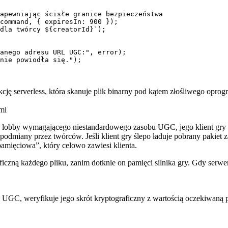
apewniając ścisłe granice bezpieczeństwa

command, { expiresIn: 900 });

dla twórcy ${creatorId}`);

anego adresu URL UGC:", error);

nie powiodła się.");

cję serverless, która skanuje plik binarny pod kątem złośliwego oprog
mi
o lobby wymagającego niestandardowego zasobu UGC, jego klient gry 
e podmiany przez twórców. Jeśli klient gry ślepo ładuje pobrany pakie
amięciowa”, który celowo zawiesi klienta.
ficzną każdego pliku, zanim dotknie on pamięci silnika gry. Gdy serw
 UGC, weryfikuje jego skrót kryptograficzny z wartością oczekiwaną p