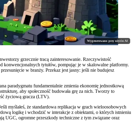
Wygenerowano przy użyciu AI
 inwestorzy grzecznie tracą zainteresowanie. Rzeczywistość
 od konwencjonalnych tytułów, pompując je w skalowalne platformy.
zesunięcie w branży. Przekaz jest jasny: jeśli nie budujesz
iana paradygmatu fundamentalnie zmienia ekonomię jednostkową
astrukturę, aby społeczność budowała grę za nich. Tworzy to
ość życiową gracza (LTV).
Jeśli myślałeś, że standardowa replikacja w grach wieloosobowych
wą logikę i wchodzić w interakcje z obiektami, o których istnieniu
żądają UGC, ogromne przeszkody techniczne z tym związane oraz