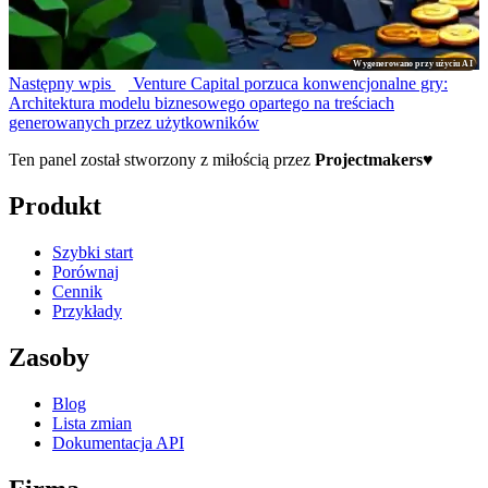
Wygenerowano przy użyciu AI
Następny wpis
Venture Capital porzuca konwencjonalne gry:
Architektura modelu biznesowego opartego na treściach
generowanych przez użytkowników
Ten panel został stworzony z miłością przez
Projectmakers
♥
Produkt
Szybki start
Porównaj
Cennik
Przykłady
Zasoby
Blog
Lista zmian
Dokumentacja API