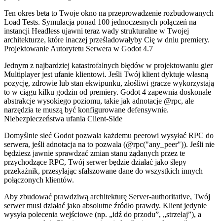
Ten okres beta to Twoje okno na przeprowadzenie rozbudowanych
Load Tests. Symulacja ponad 100 jednoczesnych połączeń na
instancji Headless ujawni teraz wady strukturalne w Twojej
architekturze, które inaczej prześladowałyby Cię w dniu premiery.
Projektowanie Autorytetu Serwera w Godot 4.7
Jednym z najbardziej katastrofalnych błędów w projektowaniu gier
Multiplayer jest ufanie klientowi. Jeśli Twój klient dyktuje własną
pozycję, zdrowie lub stan ekwipunku, złośliwi gracze wykorzystają
to w ciągu kilku godzin od premiery. Godot 4 zapewnia doskonałe
abstrakcje wysokiego poziomu, takie jak adnotacje
@rpc
, ale
narzędzia te muszą być konfigurowane defensywnie.
Niebezpieczeństwa ufania Client-Side
Domyślnie sieć Godot pozwala każdemu peerowi wysyłać RPC do
serwera, jeśli adnotacja na to pozwala (
@rpc("any_peer")
). Jeśli nie
będziesz jawnie sprawdzać zmian stanu żądanych przez te
przychodzące RPC, Twój serwer będzie działać jako ślepy
przekaźnik, przesyłając sfałszowane dane do wszystkich innych
połączonych klientów.
Aby zbudować prawdziwą architekturę Server-authoritative, Twój
serwer musi działać jako absolutne źródło prawdy. Klient jedynie
wysyła polecenia wejściowe (np. „idź do przodu”, „strzelaj”), a