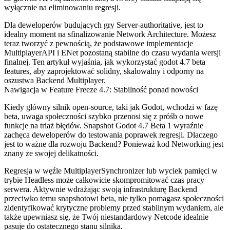
wyłącznie na eliminowaniu regresji.
Dla deweloperów budujących gry Server-authoritative, jest to
idealny moment na sfinalizowanie Network Architecture. Możesz
teraz tworzyć z pewnością, że podstawowe implementacje
MultiplayerAPI
i
ENet
pozostaną stabilne do czasu wydania wersji
finalnej. Ten artykuł wyjaśnia, jak wykorzystać
godot 4.7 beta
features
, aby zaprojektować solidny, skalowalny i odporny na
oszustwa Backend Multiplayer.
Nawigacja w Feature Freeze 4.7: Stabilność ponad nowości
Kiedy główny silnik open-source, taki jak Godot, wchodzi w fazę
beta, uwaga społeczności szybko przenosi się z próśb o nowe
funkcje na triaż błędów. Snapshot Godot 4.7 Beta 1 wyraźnie
zachęca deweloperów do testowania poprawek regresji. Dlaczego
jest to ważne dla rozwoju Backend? Ponieważ kod Networking jest
znany ze swojej delikatności.
Regresja w węźle
MultiplayerSynchronizer
lub wyciek pamięci w
trybie Headless może całkowicie skompromitować czas pracy
serwera. Aktywnie wdrażając swoją infrastrukturę Backend
przeciwko temu snapshotowi beta, nie tylko pomagasz społeczności
zidentyfikować krytyczne problemy przed stabilnym wydaniem, ale
także upewniasz się, że Twój niestandardowy Netcode idealnie
pasuje do ostatecznego stanu silnika.