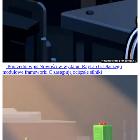
Wygenerowano przy użyciu AI
Poprzedni wpis
Nowości w wydaniu RayLib 6: Dlaczego
modułowe frameworki C zastępują ociężałe silniki