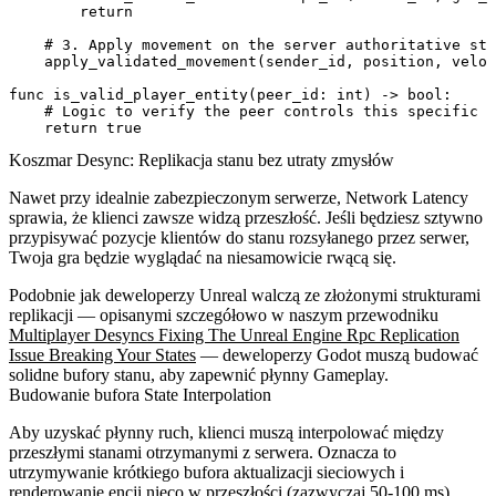
        return

    # 3. Apply movement on the server authoritative sta
    apply_validated_movement(sender_id, position, veloc
func is_valid_player_entity(peer_id: int) -> bool:

    # Logic to verify the peer controls this specific c
Koszmar Desync: Replikacja stanu bez utraty zmysłów
Nawet przy idealnie zabezpieczonym serwerze, Network Latency
sprawia, że klienci zawsze widzą przeszłość. Jeśli będziesz sztywno
przypisywać pozycje klientów do stanu rozsyłanego przez serwer,
Twoja gra będzie wyglądać na niesamowicie rwącą się.
Podobnie jak deweloperzy Unreal walczą ze złożonymi strukturami
replikacji — opisanymi szczegółowo w naszym przewodniku
Multiplayer Desyncs Fixing The Unreal Engine Rpc Replication
Issue Breaking Your States
— deweloperzy Godot muszą budować
solidne bufory stanu, aby zapewnić płynny Gameplay.
Budowanie bufora State Interpolation
Aby uzyskać płynny ruch, klienci muszą interpolować między
przeszłymi stanami otrzymanymi z serwera. Oznacza to
utrzymywanie krótkiego bufora aktualizacji sieciowych i
renderowanie encji nieco w przeszłości (zazwyczaj 50-100 ms).