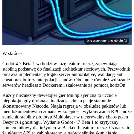
Wygenerowano przy użyciu AI
W skrócie
Godot 4.7 Beta 1 wchodzi w fazę feature freeze, zapewniając
stabilną podstawę do finalizacji architektur sieciowych. Przewodnik
omawia implementację logiki server-authoritative, walidację anti-
cheat oraz bufory interpolacji stanów. Obejmuje również wdrażanie
serwerów headless z Dockerem i skalowanie za pomocą horizOn.
Każdy niezależny deweloper gier Multiplayer zna to uczucie
niepokoju, gdy drobna aktualizacja silnika psuje starannie
skonstruowany Netcode. Nagła regresja w obsłudze pakietów lub
nieudokumentowana zmiana w kolejności wykonywania RPC może
zamienić stabilny prototyp Multiplayer w niegrywalny chaos pełen
Desyncs i ghostingu. Wydanie Godot 4.7 Beta 1 to krytyczny
kamień milowy dla inżynierów Backend: feature freeze. Oznacza to,
że główne API są zablokowane, a twórcy silnika skupiają się