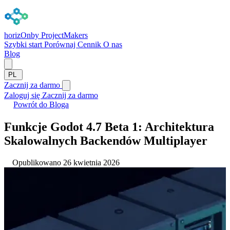
horizOn
by ProjectMakers
Szybki start
Porównaj
Cennik
O nas
Blog
PL
Zacznij za darmo
Zaloguj się
Zacznij za darmo
Powrót do Bloga
Funkcje Godot 4.7 Beta 1: Architektura
Skalowalnych Backendów Multiplayer
Opublikowano 26 kwietnia 2026