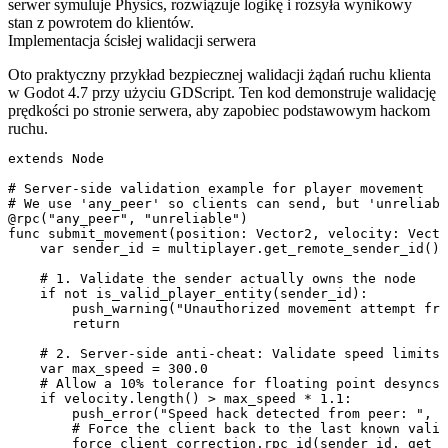
serwer symuluje Physics, rozwiązuje logikę i rozsyła wynikowy
stan z powrotem do klientów.
Implementacja ścisłej walidacji serwera
Oto praktyczny przykład bezpiecznej walidacji żądań ruchu klienta
w Godot 4.7 przy użyciu GDScript. Ten kod demonstruje walidację
prędkości po stronie serwera, aby zapobiec podstawowym hackom
ruchu.
extends Node

# Server-side validation example for player movement

# We use 'any_peer' so clients can send, but 'unreliabl
@rpc("any_peer", "unreliable")

func submit_movement(position: Vector2, velocity: Vecto
    var sender_id = multiplayer.get_remote_sender_id()

    # 1. Validate the sender actually owns the node

    if not is_valid_player_entity(sender_id):

        push_warning("Unauthorized movement attempt fro
        return

    # 2. Server-side anti-cheat: Validate speed limits

    var max_speed = 300.0

    # Allow a 10% tolerance for floating point desyncs 
    if velocity.length() > max_speed * 1.1: 

        push_error("Speed hack detected from peer: ", s
        # Force the client back to the last known valid
        force_client_correction.rpc_id(sender_id, get_l