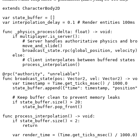
extends CharacterBody2D

var state_buffer = []

var interpolation_delay = 0.1 # Render entities 100ms i
func _physics_process(delta: float) -> void:

    if multiplayer.is_server():

        # Server handles authoritative physics and broa
        move_and_slide()

        broadcast_state.rpc(global_position, velocity)

    else:

        # Client interpolates between buffered states

        process_interpolation()

@rpc("authority", "unreliable")

func broadcast_state(pos: Vector2, vel: Vector2) -> voi
    var timestamp = Time.get_ticks_msec() / 1000.0

    state_buffer.append({"time": timestamp, "position":
    # Keep buffer clean to prevent memory leaks

    if state_buffer.size() > 20:

        state_buffer.pop_front()

func process_interpolation() -> void:

    if state_buffer.size() < 2:

        return

    var render_time = (Time.get_ticks_msec() / 1000.0) 