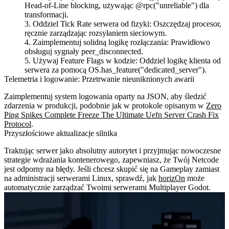
Head-of-Line blocking, używając
@rpc("unreliable")
dla
transformacji.
Oddziel Tick Rate serwera od fizyki:
Oszczędzaj procesor,
ręcznie zarządzając rozsyłaniem sieciowym.
Zaimplementuj solidną logikę rozłączania:
Prawidłowo
obsługuj sygnały
peer_disconnected
.
Używaj Feature Flags w kodzie:
Oddziel logikę klienta od
serwera za pomocą
OS.has_feature("dedicated_server")
.
Telemetria i logowanie: Przetrwanie nieuniknionych awarii
Zaimplementuj system logowania oparty na JSON, aby śledzić
zdarzenia w produkcji, podobnie jak w protokole opisanym w
Zero
Ping Spikes Complete Freeze The Ultimate Uefn Server Crash Fix
Protocol
.
Przyszłościowe aktualizacje silnika
Traktując serwer jako absolutny autorytet i przyjmując nowoczesne
strategie wdrażania kontenerowego, zapewniasz, że Twój Netcode
jest odporny na błędy. Jeśli chcesz skupić się na Gameplay zamiast
na administracji serwerami Linux, sprawdź, jak
horizOn
może
automatycznie zarządzać Twoimi serwerami Multiplayer Godot.