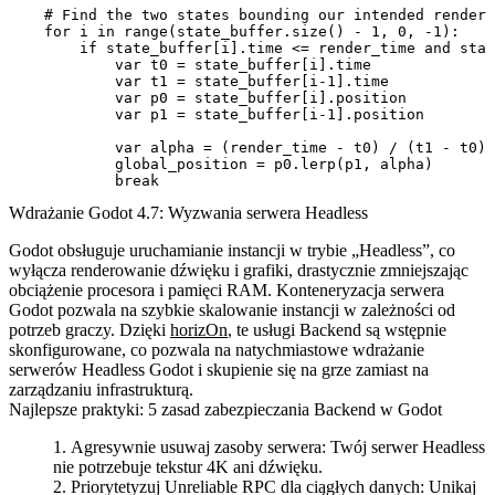
    # Find the two states bounding our intended render 
    for i in range(state_buffer.size() - 1, 0, -1):

        if state_buffer[i].time <= render_time and stat
            var t0 = state_buffer[i].time

            var t1 = state_buffer[i-1].time

            var p0 = state_buffer[i].position

            var p1 = state_buffer[i-1].position

            var alpha = (render_time - t0) / (t1 - t0)

            global_position = p0.lerp(p1, alpha)

Wdrażanie Godot 4.7: Wyzwania serwera Headless
Godot obsługuje uruchamianie instancji w trybie „Headless”, co
wyłącza renderowanie dźwięku i grafiki, drastycznie zmniejszając
obciążenie procesora i pamięci RAM. Konteneryzacja serwera
Godot pozwala na szybkie skalowanie instancji w zależności od
potrzeb graczy. Dzięki
horizOn
, te usługi Backend są wstępnie
skonfigurowane, co pozwala na natychmiastowe wdrażanie
serwerów Headless Godot i skupienie się na grze zamiast na
zarządzaniu infrastrukturą.
Najlepsze praktyki: 5 zasad zabezpieczania Backend w Godot
Agresywnie usuwaj zasoby serwera:
Twój serwer Headless
nie potrzebuje tekstur 4K ani dźwięku.
Priorytetyzuj Unreliable RPC dla ciągłych danych:
Unikaj