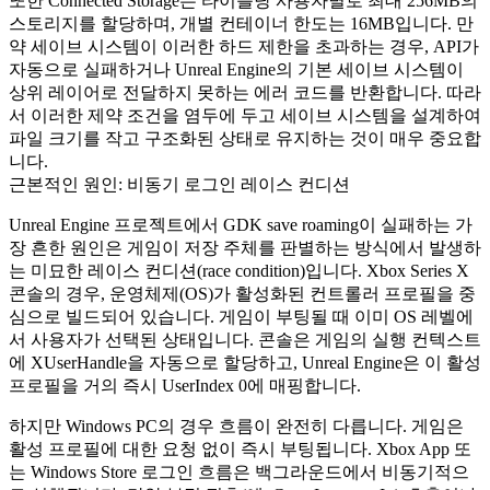
또한 Connected Storage는 타이틀당 사용자별로 최대 256MB의
스토리지를 할당하며, 개별 컨테이너 한도는 16MB입니다. 만
약 세이브 시스템이 이러한 하드 제한을 초과하는 경우, API가
자동으로 실패하거나 Unreal Engine의 기본 세이브 시스템이
상위 레이어로 전달하지 못하는 에러 코드를 반환합니다. 따라
서 이러한 제약 조건을 염두에 두고 세이브 시스템을 설계하여
파일 크기를 작고 구조화된 상태로 유지하는 것이 매우 중요합
니다.
근본적인 원인: 비동기 로그인 레이스 컨디션
Unreal Engine 프로젝트에서 GDK save roaming이 실패하는 가
장 흔한 원인은 게임이 저장 주체를 판별하는 방식에서 발생하
는 미묘한 레이스 컨디션(race condition)입니다. Xbox Series X
콘솔의 경우, 운영체제(OS)가 활성화된 컨트롤러 프로필을 중
심으로 빌드되어 있습니다. 게임이 부팅될 때 이미 OS 레벨에
서 사용자가 선택된 상태입니다. 콘솔은 게임의 실행 컨텍스트
에
XUserHandle
을 자동으로 할당하고, Unreal Engine은 이 활성
프로필을 거의 즉시
UserIndex 0
에 매핑합니다.
하지만 Windows PC의 경우 흐름이 완전히 다릅니다. 게임은
활성 프로필에 대한 요청 없이 즉시 부팅됩니다. Xbox App 또
는 Windows Store 로그인 흐름은 백그라운드에서 비동기적으