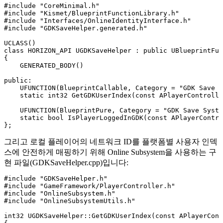
#include "CoreMinimal.h"

#include "Kismet/BlueprintFunctionLibrary.h"

#include "Interfaces/OnlineIdentityInterface.h"

#include "GDKSaveHelper.generated.h"

UCLASS()

class HORIZON_API UGDKSaveHelper : public UBlueprintFun
{

    GENERATED_BODY()

public:

    UFUNCTION(BlueprintCallable, Category = "GDK Save S
    static int32 GetGDKUserIndex(const APlayerControlle
    UFUNCTION(BlueprintPure, Category = "GDK Save Syste
    static bool IsPlayerLoggedInGDK(const APlayerContro
그리고 로컬 플레이어의 네트워크 ID를 플랫폼별 사용자 인덱
스에 안전하게 매핑하기 위해 Online Subsystem을 사용하는 구
현 파일(
GDKSaveHelper.cpp
)입니다:
#include "GDKSaveHelper.h"

#include "GameFramework/PlayerController.h"

#include "OnlineSubsystem.h"

#include "OnlineSubsystemUtils.h"

int32 UGDKSaveHelper::GetGDKUserIndex(const APlayerCont