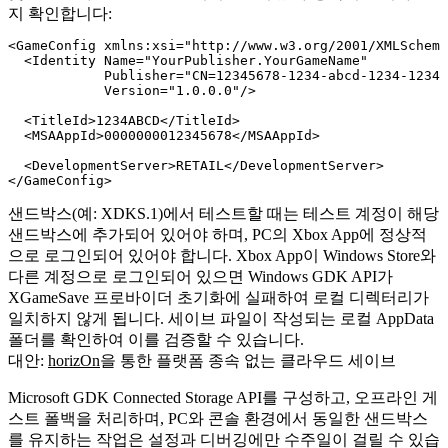
지 확인합니다:
<GameConfig xmlns:xsi="http://www.w3.org/2001/XMLSchema
  <Identity Name="YourPublisher.YourGameName"

            Publisher="CN=12345678-1234-abcd-1234-12345
            Version="1.0.0.0"/>

  <TitleId>1234ABCD</TitleId>

  <MSAAppId>0000000012345678</MSAAppId>

  <DevelopmentServer>RETAIL</DevelopmentServer>

샌드박스(예:
XDKS.1
)에서 테스트할 때는 테스트 계정이 해당
샌드박스에 추가되어 있어야 하며, PC의 Xbox App에 정상적
으로 로그인되어 있어야 합니다. Xbox App이 Windows Store와
다른 계정으로 로그인되어 있으면 Windows GDK API가
XGameSave
프로바이더 초기화에 실패하여 로컬 디렉터리가
일치하지 않게 됩니다. 세이브 파일이 작성되는 로컬 AppData
폴더를 확인하여 이를 검증할 수 있습니다.
대안:
horizOn
을 통한 플랫폼 종속 없는 클라우드 세이브
Microsoft GDK Connected Storage API를 구성하고, 오프라인 게
스트 폴백을 처리하며, PC와 콘솔 환경에서 동일한 샌드박스
를 유지하는 작업은 설정과 디버깅에만 수주일이 걸릴 수 있습