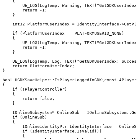
    {

        UE_LOG(LogTemp, Warning, TEXT("GetGDKUserIndex:
        return -1;

    }

    int32 PlatformUserIndex = IdentityInterface->GetPla
    if (PlatformUserIndex == PLATFORMUSERID_NONE)

    {

        UE_LOG(LogTemp, Warning, TEXT("GetGDKUserIndex:
        return -1;

    }

    UE_LOG(LogTemp, Log, TEXT("GetGDKUserIndex: Success
    return PlatformUserIndex;

}

bool UGDKSaveHelper::IsPlayerLoggedInGDK(const APlayerC
{

    if (!PlayerController)

    {

        return false;

    }

    IOnlineSubsystem* OnlineSub = IOnlineSubsystem::Get
    if (OnlineSub)

    {

        IOnlineIdentityPtr IdentityInterface = OnlineSu
        if (IdentityInterface.IsValid())

        {
