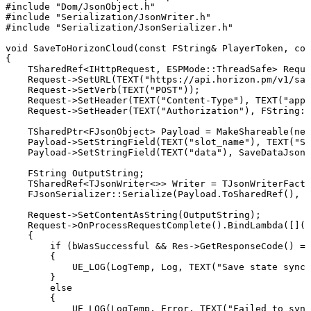
#include "Dom/JsonObject.h"

#include "Serialization/JsonWriter.h"

#include "Serialization/JsonSerializer.h"

void SaveToHorizonCloud(const FString& PlayerToken, con
{

    TSharedRef<IHttpRequest, ESPMode::ThreadSafe> Reque
    Request->SetURL(TEXT("https://api.horizon.pm/v1/sav
    Request->SetVerb(TEXT("POST"));

    Request->SetHeader(TEXT("Content-Type"), TEXT("appl
    Request->SetHeader(TEXT("Authorization"), FString::
    TSharedPtr<FJsonObject> Payload = MakeShareable(new
    Payload->SetStringField(TEXT("slot_name"), TEXT("Sa
    Payload->SetStringField(TEXT("data"), SaveDataJson)
    FString OutputString;

    TSharedRef<TJsonWriter<>> Writer = TJsonWriterFacto
    FJsonSerializer::Serialize(Payload.ToSharedRef(), W
    Request->SetContentAsString(OutputString);

    Request->OnProcessRequestComplete().BindLambda([](F
    {

        if (bWasSuccessful && Res->GetResponseCode() ==
        {

            UE_LOG(LogTemp, Log, TEXT("Save state synch
        }

        else

        {

            UE_LOG(LogTemp, Error, TEXT("Failed to sync