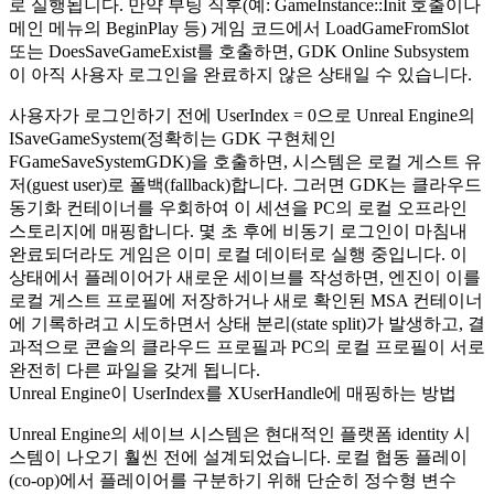
로 실행됩니다. 만약 부팅 직후(예:
GameInstance::Init
호출이나
메인 메뉴의
BeginPlay
등) 게임 코드에서
LoadGameFromSlot
또는
DoesSaveGameExist
를 호출하면, GDK Online Subsystem
이 아직 사용자 로그인을 완료하지 않은 상태일 수 있습니다.
사용자가 로그인하기 전에
UserIndex = 0
으로 Unreal Engine의
ISaveGameSystem
(정확히는 GDK 구현체인
FGameSaveSystemGDK
)을 호출하면, 시스템은 로컬 게스트 유
저(guest user)로 폴백(fallback)합니다. 그러면 GDK는 클라우드
동기화 컨테이너를 우회하여 이 세션을 PC의 로컬 오프라인
스토리지에 매핑합니다. 몇 초 후에 비동기 로그인이 마침내
완료되더라도 게임은 이미 로컬 데이터로 실행 중입니다. 이
상태에서 플레이어가 새로운 세이브를 작성하면, 엔진이 이를
로컬 게스트 프로필에 저장하거나 새로 확인된 MSA 컨테이너
에 기록하려고 시도하면서 상태 분리(state split)가 발생하고, 결
과적으로 콘솔의 클라우드 프로필과 PC의 로컬 프로필이 서로
완전히 다른 파일을 갖게 됩니다.
Unreal Engine이 UserIndex를 XUserHandle에 매핑하는 방법
Unreal Engine의 세이브 시스템은 현대적인 플랫폼 identity 시
스템이 나오기 훨씬 전에 설계되었습니다. 로컬 협동 플레이
(co-op)에서 플레이어를 구분하기 위해 단순히 정수형 변수