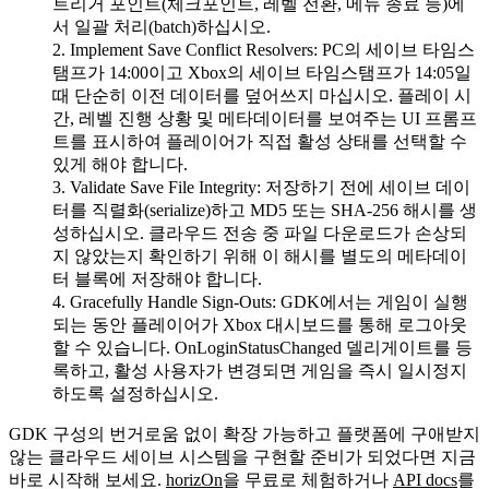
트리거 포인트(체크포인트, 레벨 전환, 메뉴 종료 등)에
서 일괄 처리(batch)하십시오.
Implement Save Conflict Resolvers
: PC의 세이브 타임스
탬프가 14:00이고 Xbox의 세이브 타임스탬프가 14:05일
때 단순히 이전 데이터를 덮어쓰지 마십시오. 플레이 시
간, 레벨 진행 상황 및 메타데이터를 보여주는 UI 프롬프
트를 표시하여 플레이어가 직접 활성 상태를 선택할 수
있게 해야 합니다.
Validate Save File Integrity
: 저장하기 전에 세이브 데이
터를 직렬화(serialize)하고 MD5 또는 SHA-256 해시를 생
성하십시오. 클라우드 전송 중 파일 다운로드가 손상되
지 않았는지 확인하기 위해 이 해시를 별도의 메타데이
터 블록에 저장해야 합니다.
Gracefully Handle Sign-Outs
: GDK에서는 게임이 실행
되는 동안 플레이어가 Xbox 대시보드를 통해 로그아웃
할 수 있습니다.
OnLoginStatusChanged
델리게이트를 등
록하고, 활성 사용자가 변경되면 게임을 즉시 일시정지
하도록 설정하십시오.
GDK 구성의 번거로움 없이 확장 가능하고 플랫폼에 구애받지
않는 클라우드 세이브 시스템을 구현할 준비가 되었다면 지금
바로 시작해 보세요.
horizOn
을 무료로 체험하거나
API docs
를