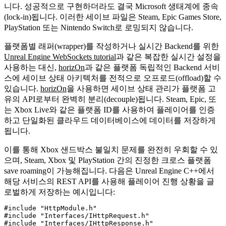
니다. 성공적으로 구현하더라도 결국 Microsoft 생태계에 종속
(lock-in)됩니다. 이러한 세이브 파일은 Steam, Epic Games Store,
PlayStation 또는 Nintendo Switch로 로밍되지 않습니다.
플랫폼별 래퍼(wrapper)를 작성하거나 실시간 Backend를 위한
Unreal Engine WebSockets tutorial
과 같은 복잡한 실시간 설정을
사용하는 대신,
horizOn
과 같은 플랫폼 독립적인 Backend 서비
스에 세이브 상태 아키텍처를 전적으로 오프로드(offload)할 수
있습니다.
horizOn
을 사용하면 세이브 상태 관리가 플랫폼 고
유의 API로부터 완벽히 분리(decouple)됩니다. Steam, Epic, 또
는 Xbox Live와 같은 플랫폼 ID를 사용하여 플레이어를 인증
하고 단일화된 클라우드 데이터베이스에 데이터를 저장하게
됩니다.
이를 통해 Xbox 샌드박스 불일치 문제를 완전히 우회할 수 있
으며, Steam, Xbox 및 PlayStation 간의 진정한 크로스 플랫폼
save roaming이 가능해집니다. 다음은 Unreal Engine C++에서
해당 서비스의 REST API를 사용해 플레이어 진행 상황을 글
로벌하게 저장하는 예시입니다:
#include "HttpModule.h"

#include "Interfaces/IHttpRequest.h"

#include "Interfaces/IHttpResponse.h"
