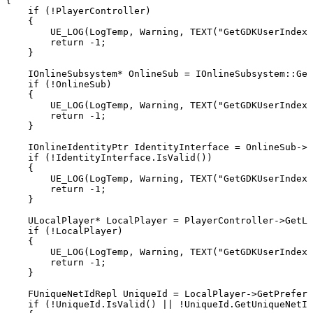
{

    if (!PlayerController)

    {

        UE_LOG(LogTemp, Warning, TEXT("GetGDKUserIndex:
        return -1;

    }

    IOnlineSubsystem* OnlineSub = IOnlineSubsystem::Get
    if (!OnlineSub)

    {

        UE_LOG(LogTemp, Warning, TEXT("GetGDKUserIndex:
        return -1;

    }

    IOnlineIdentityPtr IdentityInterface = OnlineSub->G
    if (!IdentityInterface.IsValid())

    {

        UE_LOG(LogTemp, Warning, TEXT("GetGDKUserIndex:
        return -1;

    }

    ULocalPlayer* LocalPlayer = PlayerController->GetLo
    if (!LocalPlayer)

    {

        UE_LOG(LogTemp, Warning, TEXT("GetGDKUserIndex:
        return -1;

    }

    FUniqueNetIdRepl UniqueId = LocalPlayer->GetPreferr
    if (!UniqueId.IsValid() || !UniqueId.GetUniqueNetId