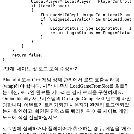
            ULocalPlayer* LocalPlayer = PlayerControlle
            if (LocalPlayer)

            {

                FUniqueNetIdRepl UniqueId = LocalPlayer
                if (UniqueId.IsValid() && UniqueId.GetU
                { 

                    ELoginStatus::Type LoginStatus = Id
                    return LoginStatus == ELoginStatus:
                }

            }

        }

    }

    return false;

2단계: 세이브 및 로드 로직 수정하기
Blueprint 또는 C++ 게임 상태 관리에서 로드 호출을 래핑
(wrap)해야 합니다. 시작 시 즉시
LoadGameFromSlot
을 호출하
는 대신, 로그인 완료를 기다리는 검사 로직을 구현하세요.
Online Identity 서브시스템의
On Login Complete
이벤트에 바인
딩합니다. 이벤트가 트리거되면 사용자가 완전히 로그인되었
는지 확인하고, 확인된 인덱스를 쿼리한 뒤 이를 세이브 게임
노드에 직접 전달하십시오.
로그인에 실패하거나 플레이어가 취소하는 경우, 게임을 '게스