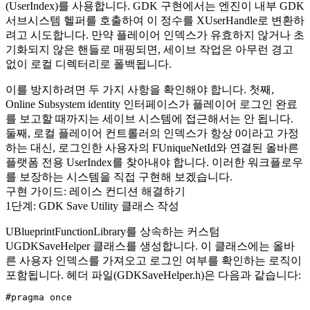
(
UserIndex
)를 사용합니다. GDK 구현에서는 엔진이 내부 GDK
서브시스템 헬퍼를 호출하여 이 정수를
XUserHandle
로 변환하
려고 시도합니다. 만약 플레이어 인덱스가 유효하지 않거나 초
기화되지 않은 핸들로 매핑되면, 세이브 작업은 아무런 경고
없이 로컬 디렉터리로 폴백됩니다.
이를 방지하려면 두 가지 사항을 확인해야 합니다. 첫째,
Online Subsystem identity 인터페이스가 플레이어 로그인 완료
를 보고할 때까지는 세이브 시스템에 접근해서는 안 됩니다.
둘째, 로컬 플레이어 컨트롤러의 인덱스가 항상
0
이라고 가정
하는 대신, 로그인한 사용자의
FUniqueNetId
와 연결된 올바른
플랫폼 전용
UserIndex
를 찾아내야 합니다. 이러한 워크플로우
를 보장하는 시스템을 직접 구현해 보겠습니다.
구현 가이드: 레이스 컨디션 해결하기
1단계: GDK Save Utility 클래스 작성
UBlueprintFunctionLibrary
를 상속하는 커스텀
UGDKSaveHelper
클래스를 생성합니다. 이 클래스에는 올바
른 사용자 인덱스를 가져오고 로그인 여부를 확인하는 로직이
포함됩니다. 헤더 파일(
GDKSaveHelper.h
)은 다음과 같습니다:
#pragma once
