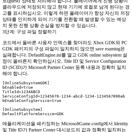
트(guest)' 상태로 처리해야 합니다. 플레이어에게 진행 상황이
클라우드에 저장되지 않고 현재 기기에 로컬로 남게 된다는 경
고를 표시하십시오. 이렇게 하면 플레이어가 항상 자신의 저장
상태를 인지하게 되어 기기를 전환할 때 발생할 수 있는 예상
치 못한 진행 상황 손실을 방지할 수 있습니다.
3단계: 구성 파일 정렬하기
코드에서 올바른 사용자 인덱스를 찾더라도 Xbox GDK와 PC
GDK 패키지의 구성 파일이 일치하지 않으면 save roaming은
실패합니다.
DefaultEngine.ini
를 열고 GDK online subsystem 설
정이 올바른지 확인하십시오. Title ID 및 Service Configuration
ID (SCID)가 Microsoft Partner Center 등록 내용과 정확히 일치
해야 합니다.
[OnlineSubsystemGDK]

bEnabled=true

TitleId=1234ABCD

ServiceConfigId=12345678-1234-abcd-1234-1234567890ab

bEnableConfigService=true

[OnlineSubsystem]

애플리케이션을 패키징하는
MicrosoftGame.config
에서 Identity
및 Title ID가 Partner Center 대시보드의 값과 정확히 일치하는