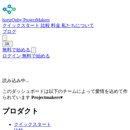
horizOn
by ProjectMakers
クイックスタート
比較
料金
私たちについて
ブログ
JA
無料で始める
ログイン
無料で始める
読み込み中...
このダッシュボードは以下のチームによって愛情を込めて作
られています
Projectmakers
♥
プロダクト
クイックスタート