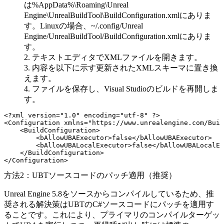
は
%AppData%\Roaming\Unreal
Engine\UnrealBuildTool\BuildConfiguration.xml
にありま
す。Linuxの場合、
~/.config/Unreal
Engine/UnrealBuildTool/BuildConfiguration.xml
にありま
す。
テキストエディタでXMLファイルを開きます。
内容を以下に示す更新されたXMLスキーマに置き換
えます。
ファイルを保存し、Visual Studioのビルドを再開しま
す。
<?xml version="1.0" encoding="utf-8" ?>

<Configuration xmlns="https://www.unrealengine.com/Buil
    <BuildConfiguration>

        <bAllowUBAExecutor>false</bAllowUBAExecutor>

        <bAllowUBALocalExecutor>false</bAllowUBALocalEx
    </BuildConfiguration>

方法2：UBTソースコードのパッチ適用（推奨）
Unreal Engine 5.8をソースからコンパイルしているため、推
奨される解決策はUBTのC#ソースコードにパッチを適用す
ることです。これにより、プライマリのコンパイルターゲッ