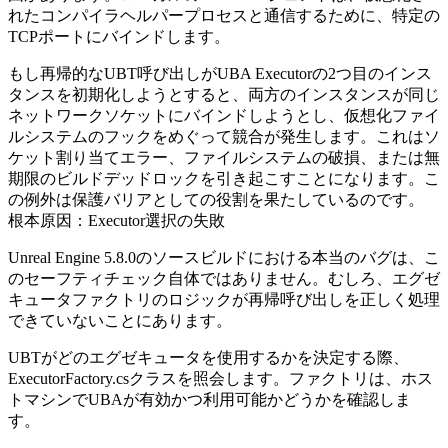
れたコンパイラヘルパープロセスと通信するために、特定の
TCPポートにバインドします。
もし再帰的なUBT呼び出しがUBA Executorの2つ目のインス
タンスを初期化しようとすると、両方のインスタンスが同じ
ネットワークソケットにバインドしようとし、仮想化ファイ
ルシステムのフックをめぐって競合が発生します。これはソ
ケット割り当てエラー、ファイルシステムの破損、または無
期限のビルドデッドロックを引き起こすことになります。こ
の例外は保護バリアとしての役割を果たしているのです。
根本原因：Executor選択の失敗
Unreal Engine 5.8.0のソースビルドにおける本当のバグは、こ
のセーフティチェック自体ではありません。むしろ、エグゼ
キュータファクトリのロジックが再帰呼び出しを正しく処理
できていないことにあります。
UBTがどのエグゼキュータを使用するかを決定する際、
ExecutorFactory.cs
クラスを照会します。ファクトリは、ホス
トマシンでUBAが有効かつ利用可能かどうかを確認しま
す。