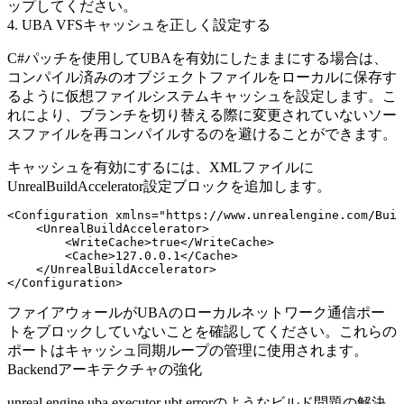
ップしてください。
4. UBA VFSキャッシュを正しく設定する
C#パッチを使用してUBAを有効にしたままにする場合は、
コンパイル済みのオブジェクトファイルをローカルに保存す
るように仮想ファイルシステムキャッシュを設定します。こ
れにより、ブランチを切り替える際に変更されていないソー
スファイルを再コンパイルするのを避けることができます。
キャッシュを有効にするには、XMLファイルに
UnrealBuildAccelerator
設定ブロックを追加します。
<Configuration xmlns="https://www.unrealengine.com/Buil
    <UnrealBuildAccelerator>

        <WriteCache>true</WriteCache>

        <Cache>127.0.0.1</Cache>

    </UnrealBuildAccelerator>

ファイアウォールがUBAのローカルネットワーク通信ポー
トをブロックしていないことを確認してください。これらの
ポートはキャッシュ同期ループの管理に使用されます。
Backendアーキテクチャの強化
unreal engine uba executor ubt error
のようなビルド問題の解決