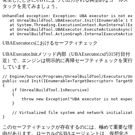
タックを見てみましょう。
Unhandled exception: Exception: UBA executor is not exp
   at UnrealBuildTool.UBAExecutor.Init(IEnumerable`1 ta
   at System.Threading.ExecutionContext.RunInternal(Exe
   at UnrealBuildTool.UBAExecutor.ExecuteActionsAsync(I
UBAExecutor.csにおけるセーフティチェック
UBAExecutor.Init
メソッド内部（
UBAExecutor.cs
の315行目付
近）で、エンジンは明示的に再帰セーフティチェックを実行
しています。
// Engine/Source/Programs/UnrealBuildTool/Executors/Unr
public void Init(IEnumerable<TargetDescriptor> TargetDe
{

    if (UnrealBuildTool.IsRecursive)

    {

        throw new Exception("UBA executor is not expect
    }

    // Virtualized file system and network initializati
このセーフティチェックが存在するのには、極めて重要な理
由があります。ローカルのUBAエージェントは、仮想化さ