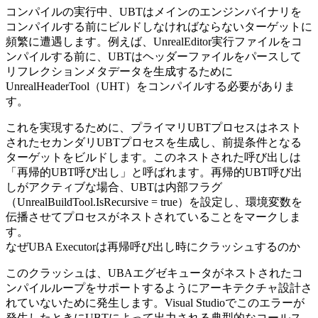
コンパイルの実行中、UBTはメインのエンジンバイナリを
コンパイルする前にビルドしなければならないターゲットに
頻繁に遭遇します。例えば、
UnrealEditor
実行ファイルをコ
ンパイルする前に、UBTはヘッダーファイルをパースして
リフレクションメタデータを生成するために
UnrealHeaderTool
（UHT）をコンパイルする必要がありま
す。
これを実現するために、プライマリUBTプロセスはネスト
されたセカンダリUBTプロセスを生成し、前提条件となる
ターゲットをビルドします。このネストされた呼び出しは
「再帰的UBT呼び出し」と呼ばれます。再帰的UBT呼び出
しがアクティブな場合、UBTは内部フラグ
（
UnrealBuildTool.IsRecursive = true
）を設定し、環境変数を
伝播させてプロセスがネストされていることをマークしま
す。
なぜUBA Executorは再帰呼び出し時にクラッシュするのか
このクラッシュは、UBAエグゼキュータがネストされたコ
ンパイルループをサポートするようにアーキテクチャ設計さ
れていないために発生します。Visual Studioでこのエラーが
発生したときにUBTによって出力される典型的なコールス