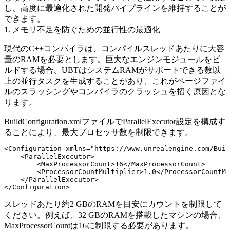
し、高度に最適化された開発パイプラインを維持することが
できます。
1. メモリ不足を防ぐための並行性の最適化
現代のC++コンパイラは、コンパイルスレッドあたりに大容
量のRAMを必要とします。巨大なエンジンモジュールをビ
ルドする場合、UBTはシステムRAMがサポートできる数以
上の並行タスクを生成することがあり、これがページファイ
ルのスラッシングやコンパイラのクラッシュを招く原因とな
ります。
BuildConfiguration.xml
ファイルで
ParallelExecutor
設定を構成す
ることにより、最大プロセッサ数を制限できます。
<Configuration xmlns="https://www.unrealengine.com/Buil
    <ParallelExecutor>

        <MaxProcessorCount>16</MaxProcessorCount>

        <ProcessorCountMultiplier>1.0</ProcessorCountMu
    </ParallelExecutor>

スレッドあたり約2 GBのRAMを目安にカウントを制限して
ください。例えば、32 GBのRAMを搭載したマシンの場合、
MaxProcessorCount
は16に制限する必要があります。