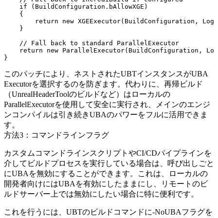
    if (BuildConfiguration.bAllowXGE)

    {

        return new XGEExecutor(BuildConfiguration, Logg
    }

    // Fall back to standard ParallelExecutor

    return new ParallelExecutor(BuildConfiguration, Log
このパッチにより、ネストされたUBTインスタンスがUBA
Executorを選択するのを防ぎます。代わりに、再帰ビルド
（
UnrealHeaderTool
のビルドなど）はローカルの
ParallelExecutor
を使用して安全に実行され、メインのエンジ
ンコンパイルは引き続きUBAのパワーをフルに活用できま
す。
方法3：コマンドラインフラグ
カスタムコマンドラインスクリプトやCI/CDパイプラインを
介してビルドプロセスを実行している場合は、呼び出しごと
にUBAを無効にすることができます。これは、ローカルの
開発者向けにはUBAを有効にしたままにし、リモートのビ
ルドサーバー上では無効にしたい場合に特に便利です。
これを行うには、UBTのビルドコマンドに
-NoUBA
フラグを