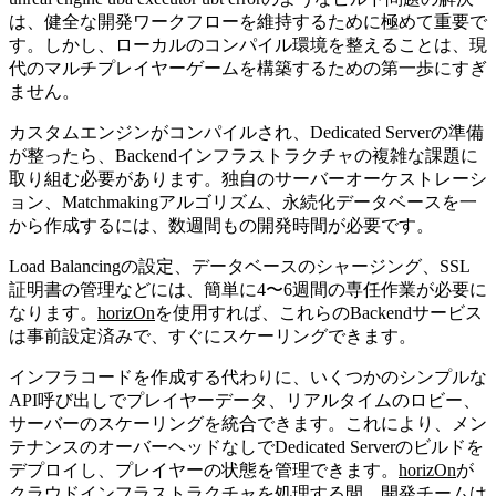
は、健全な開発ワークフローを維持するために極めて重要で
す。しかし、ローカルのコンパイル環境を整えることは、現
代のマルチプレイヤーゲームを構築するための第一歩にすぎ
ません。
カスタムエンジンがコンパイルされ、Dedicated Serverの準備
が整ったら、Backendインフラストラクチャの複雑な課題に
取り組む必要があります。独自のサーバーオーケストレーシ
ョン、Matchmakingアルゴリズム、永続化データベースを一
から作成するには、数週間もの開発時間が必要です。
Load Balancingの設定、データベースのシャージング、SSL
証明書の管理などには、簡単に4〜6週間の専任作業が必要に
なります。
horizOn
を使用すれば、これらのBackendサービス
は事前設定済みで、すぐにスケーリングできます。
インフラコードを作成する代わりに、いくつかのシンプルな
API呼び出しでプレイヤーデータ、リアルタイムのロビー、
サーバーのスケーリングを統合できます。これにより、メン
テナンスのオーバーヘッドなしでDedicated Serverのビルドを
デプロイし、プレイヤーの状態を管理できます。
horizOn
が
クラウドインフラストラクチャを処理する間、開発チームは