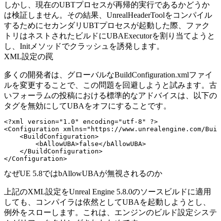
しかし、現在のUBTプロセスが再帰的実行であるかどうか
は検証しません。その結果、
UnrealHeaderTool
をコンパイル
するためにセカンダリUBTプロセスが起動した際、ファク
トリはネストされたビルドに
UBAExecutor
を割り当てようと
し、
Init
メソッドでクラッシュを誘発します。
XML設定の罠
多くの開発者は、グローバルな
BuildConfiguration.xml
ファイ
ルを変更することで、この問題を回避しようと試みます。古
いフォーラムの投稿における標準的なアドバイスは、以下の
タグを無効にしてUBAをオフにすることです。
<?xml version="1.0" encoding="utf-8" ?>

<Configuration xmlns="https://www.unrealengine.com/Buil
    <BuildConfiguration>

        <bAllowUBA>false</bAllowUBA>

    </BuildConfiguration>

なぜUE 5.8ではbAllowUBAが無視されるのか
上記のXML設定をUnreal Engine 5.8.0のソースビルドに適用
しても、コンパイラは依然としてUBAを起動しようとし、
例外をスローします。これは、エンジンのビルド設定システ