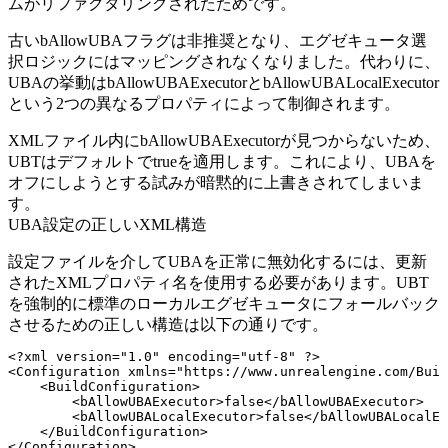
ムがリファクタリングされたためです。
古い
bAllowUBA
フラグは非推奨となり、エグゼキュータ選
択ロジックにはマッピングされなくなりました。代わりに、
UBAの挙動は
bAllowUBAExecutor
と
bAllowUBALocalExecutor
という2つの異なるプロパティによって制御されます。
XMLファイル内に
bAllowUBAExecutor
が見つからないため、
UBTはデフォルトで
true
を適用します。これにより、UBAを
オフにしようとする試みが暗黙的に上書きされてしまいま
す。
UBA設定の正しいXML構造
設定ファイルを介してUBAを正常に無効化するには、更新
されたXMLプロパティ名を使用する必要があります。UBT
を強制的に標準のローカルエグゼキュータにフォールバック
させるための正しい構造は以下の通りです。
<?xml version="1.0" encoding="utf-8" ?>

<Configuration xmlns="https://www.unrealengine.com/Buil
    <BuildConfiguration>

        <bAllowUBAExecutor>false</bAllowUBAExecutor>

        <bAllowUBALocalExecutor>false</bAllowUBALocalEx
    </BuildConfiguration>
