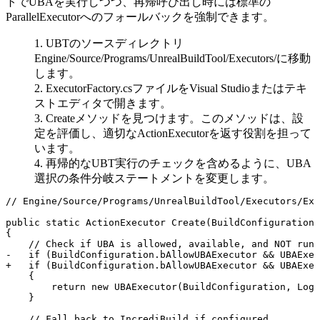
トでUBAを実行しつつ、再帰呼び出し時には標準の
ParallelExecutor
へのフォールバックを強制できます。
UBTのソースディレクトリ
Engine/Source/Programs/UnrealBuildTool/Executors/
に移動
します。
ExecutorFactory.cs
ファイルをVisual Studioまたはテキ
ストエディタで開きます。
Create
メソッドを見つけます。このメソッドは、設
定を評価し、適切な
ActionExecutor
を返す役割を担って
います。
再帰的なUBT実行のチェックを含めるように、UBA
選択の条件分岐ステートメントを変更します。
// Engine/Source/Programs/UnrealBuildTool/Executors/Exe
public static ActionExecutor Create(BuildConfiguration 
{

    // Check if UBA is allowed, available, and NOT runn
-   if (BuildConfiguration.bAllowUBAExecutor && UBAExec
+   if (BuildConfiguration.bAllowUBAExecutor && UBAExec
    {

        return new UBAExecutor(BuildConfiguration, Logg
    }

    // Fall back to IncrediBuild if configured
