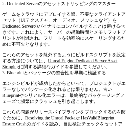
2. Dedicated Serverのアセットストリッピングのマスター
ゲームをクラウドにデプロイする際、不要なクライアントア
セット（UIテクスチャ、オーディオ、メッシュなど）を
Dedicated Serverのバイナリにコンパイルすることは避けるべ
きです。これにより、サーバーの起動時間とメモリフットプ
リントが削減され、フリートを効率的にスケーリングするた
めに不可欠となります。
これらのアセットを除外するようにビルドスクリプトを設定
する方法については、
Unreal Engine Dedicated Server Asset
Stripping
に関する詳細なガイドを参照してください。
3. Blueprintとパッケージの整合性を早期に検証する
エンジンビルドが成功したからといって、プロジェクトがエ
ラーなしでパッケージ化されるとは限りません。古い
Blueprintやシリアル化エラーは、最終的なパッケージングフ
ェーズで頻繁にクラッシュを引き起こします。
これらの問題がリリースパイプラインをブロックするのを防
ぐために、
Resolving the Unreal Package HasValidBlueprint
Ensure Crash
のガイドを読み、自動検証チェックをセットア