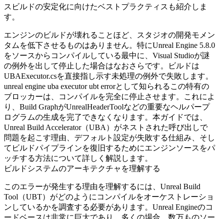
スビルドの安定化に向けたベストプラクティスも紹介しま
す。
エンジンのビルドが壊れることほど、スタジオの開発モメン
タムを低下させるものはありません。特にUnreal Engine 5.8.0
をソースからコンパイルしている最中に、Visual Studioが謎
の例外を出して停止した場合はなおさらです。ビルドは
UBAExecutor.cs
を直接指し示す未処理の例外で失敗します。
unreal engine uba executor ubt error
として知られるこの特有の
ブロッカーは、コンパイルを完全に停止させます。これによ
り、Build GraphがUnrealHeaderToolなどの重要なヘルパープ
ログラムの生成を完了できなくなります。本ガイドでは、
Unreal Build Accelerator（UBA）がネストされた呼び出しで
問題を起こす理由、デフォルト設定が失敗する仕組み、そし
てビルドパイプラインを復旧するためにエンジンソースをパ
ッチする方法について詳しく解説します。
ビルドシステムのアーキテクチャを理解する
このエラーが発生する理由を理解するには、Unreal Build
Tool（UBT）がどのようにコンパイルをオーケストレーショ
ンしているかを調査する必要があります。Unreal Engineのコ
ードベースは非常に巨大であり、多くの場合、数万ものソー