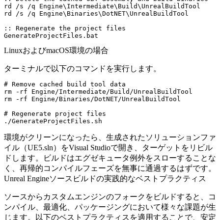
rd /s /q Engine\Intermediate\Build\UnrealBuildTool

rd /s /q Engine\Binaries\DotNET\UnrealBuildTool

:: Regenerate the project files

LinuxおよびmacOS環境の場合
ターミナルで以下のコマンドを実行します。
# Remove cached build tool data

rm -rf Engine/Intermediate/Build/UnrealBuildTool

rm -rf Engine/Binaries/DotNET/UnrealBuildTool

# Regenerate project files

環境がクリーンになったら、生成されたソリューションファ
イル（
UE5.sln
）をVisual Studioで開き、ターゲットをリビル
ドします。ビルドはエグゼキュータ例外をスローすることな
く、再帰的コンパイルフェーズを無事に通過するはずです。
Unreal Engineソースビルドの実践的なベストプラクティス
ソースからカスタムエンジンのフォークをビルドすると、コ
ンパイル、最適化、パッケージングにおいて様々な課題が生
じます。以下のベストプラクティスを適用することで、安定