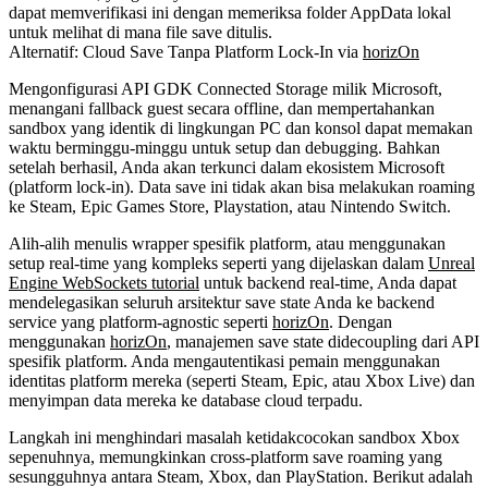
dapat memverifikasi ini dengan memeriksa folder AppData lokal
untuk melihat di mana file save ditulis.
Alternatif: Cloud Save Tanpa Platform Lock-In via
horizOn
Mengonfigurasi API GDK Connected Storage milik Microsoft,
menangani fallback guest secara offline, dan mempertahankan
sandbox yang identik di lingkungan PC dan konsol dapat memakan
waktu berminggu-minggu untuk setup dan debugging. Bahkan
setelah berhasil, Anda akan terkunci dalam ekosistem Microsoft
(platform lock-in). Data save ini tidak akan bisa melakukan roaming
ke Steam, Epic Games Store, Playstation, atau Nintendo Switch.
Alih-alih menulis wrapper spesifik platform, atau menggunakan
setup real-time yang kompleks seperti yang dijelaskan dalam
Unreal
Engine WebSockets tutorial
untuk backend real-time, Anda dapat
mendelegasikan seluruh arsitektur save state Anda ke backend
service yang platform-agnostic seperti
horizOn
. Dengan
menggunakan
horizOn
, manajemen save state didecoupling dari API
spesifik platform. Anda mengautentikasi pemain menggunakan
identitas platform mereka (seperti Steam, Epic, atau Xbox Live) dan
menyimpan data mereka ke database cloud terpadu.
Langkah ini menghindari masalah ketidakcocokan sandbox Xbox
sepenuhnya, memungkinkan cross-platform save roaming yang
sesungguhnya antara Steam, Xbox, dan PlayStation. Berikut adalah