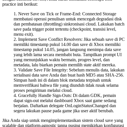
practice inti berikut:
Never Save on Tick or Frame-End
: Connected Storage
membatasi operasi penulisan untuk mencegah degradasi disk
dan pembatasan (throttling) sinkronisasi cloud. Lakukan batch
save pada trigger point tertentu (checkpoint, transisi level,
menu exit).
Implement Save Conflict Resolvers
: Jika sebuah save di PC
memiliki timestamp pukul 14.00 dan save di Xbox memiliki
timestamp pukul 14.05, jangan langsung menimpa data save
yang lebih lama secara membabi buta. Tampilkan prompt UI
yang menunjukkan waktu bermain, progres level, dan
metadata, lalu biarkan pemain memilih state aktif mereka.
Validate Save File Integrity
: Sebelum menulis data, lakukan
serialisasi data save Anda dan buat hash MD5 atau SHA-256.
Simpan hash ini di dalam blok metadata terpisah untuk
memverifikasi bahwa file yang diunduh tidak rusak selama
proses pengiriman melalui cloud.
Gracefully Handle Sign-Outs
: Di dalam GDK, pemain
dapat sign-out melalui dashboard Xbox saat game sedang
berjalan. Daftarkan delegate
OnLoginStatusChanged
dan
segera lakukan pause pada game jika user aktif berubah.
Jika Anda siap untuk mengimplementasikan sistem cloud save yang
scalable dan platform-agnostic tanpa pusing memikirkan konfigurasi