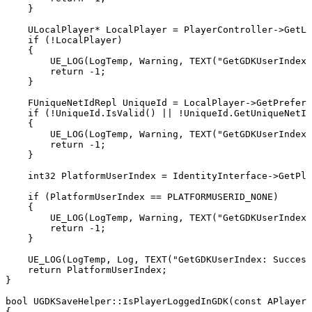
    }

    ULocalPlayer* LocalPlayer = PlayerController->GetLo
    if (!LocalPlayer)

    {

        UE_LOG(LogTemp, Warning, TEXT("GetGDKUserIndex:
        return -1;

    }

    FUniqueNetIdRepl UniqueId = LocalPlayer->GetPreferr
    if (!UniqueId.IsValid() || !UniqueId.GetUniqueNetId
    {

        UE_LOG(LogTemp, Warning, TEXT("GetGDKUserIndex:
        return -1;

    }

    int32 PlatformUserIndex = IdentityInterface->GetPla
    if (PlatformUserIndex == PLATFORMUSERID_NONE)

    {

        UE_LOG(LogTemp, Warning, TEXT("GetGDKUserIndex:
        return -1;

    }

    UE_LOG(LogTemp, Log, TEXT("GetGDKUserIndex: Success
    return PlatformUserIndex;

}

bool UGDKSaveHelper::IsPlayerLoggedInGDK(const APlayerC
{
