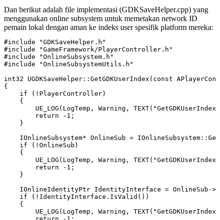
Dan berikut adalah file implementasi (
GDKSaveHelper.cpp
) yang
menggunakan online subsystem untuk memetakan network ID
pemain lokal dengan aman ke indeks user spesifik platform mereka:
#include "GDKSaveHelper.h"

#include "GameFramework/PlayerController.h"

#include "OnlineSubsystem.h"

#include "OnlineSubsystemUtils.h"

int32 UGDKSaveHelper::GetGDKUserIndex(const APlayerCont
{

    if (!PlayerController)

    {

        UE_LOG(LogTemp, Warning, TEXT("GetGDKUserIndex:
        return -1;

    }

    IOnlineSubsystem* OnlineSub = IOnlineSubsystem::Get
    if (!OnlineSub)

    {

        UE_LOG(LogTemp, Warning, TEXT("GetGDKUserIndex:
        return -1;

    }

    IOnlineIdentityPtr IdentityInterface = OnlineSub->G
    if (!IdentityInterface.IsValid())

    {

        UE_LOG(LogTemp, Warning, TEXT("GetGDKUserIndex:
        return -1;
