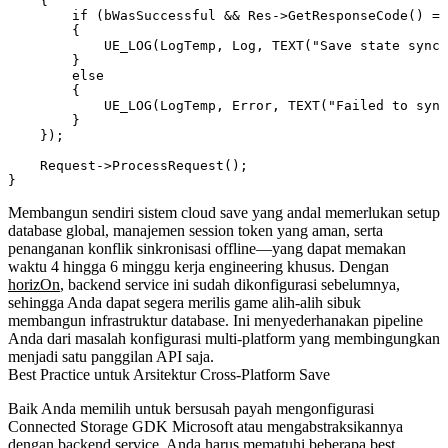
    {

        if (bWasSuccessful && Res->GetResponseCode() ==
        {

            UE_LOG(LogTemp, Log, TEXT("Save state synch
        }

        else

        {

            UE_LOG(LogTemp, Error, TEXT("Failed to sync
        }

    });

    Request->ProcessRequest();

Membangun sendiri sistem cloud save yang andal memerlukan setup
database global, manajemen session token yang aman, serta
penanganan konflik sinkronisasi offline—yang dapat memakan
waktu 4 hingga 6 minggu kerja engineering khusus. Dengan
horizOn
, backend service ini sudah dikonfigurasi sebelumnya,
sehingga Anda dapat segera merilis game alih-alih sibuk
membangun infrastruktur database. Ini menyederhanakan pipeline
Anda dari masalah konfigurasi multi-platform yang membingungkan
menjadi satu panggilan API saja.
Best Practice untuk Arsitektur Cross-Platform Save
Baik Anda memilih untuk bersusah payah mengonfigurasi
Connected Storage GDK Microsoft atau mengabstraksikannya
dengan backend service, Anda harus mematuhi beberapa best