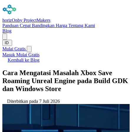
horizOn
by ProjectMakers
Panduan Cepat
Bandingkan
Harga
Tentang Kami
Blog
ID
Mulai Gratis
Masuk
Mulai Gratis
Kembali ke Blog
Cara Mengatasi Masalah Xbox Save
Roaming Unreal Engine pada Build GDK
dan Windows Store
Diterbitkan pada 7 Juli 2026