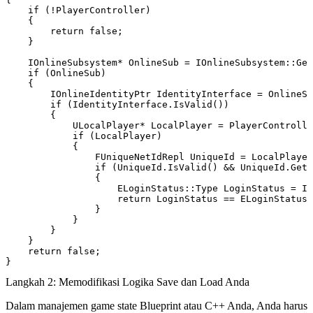
    if (!PlayerController)

    {

        return false;

    }

    IOnlineSubsystem* OnlineSub = IOnlineSubsystem::Get
    if (OnlineSub)

    {

        IOnlineIdentityPtr IdentityInterface = OnlineSu
        if (IdentityInterface.IsValid())

        {

            ULocalPlayer* LocalPlayer = PlayerControlle
            if (LocalPlayer)

            {

                FUniqueNetIdRepl UniqueId = LocalPlayer
                if (UniqueId.IsValid() && UniqueId.GetU
                { 

                    ELoginStatus::Type LoginStatus = Id
                    return LoginStatus == ELoginStatus:
                }

            }

        }

    }

    return false;

Langkah 2: Memodifikasi Logika Save dan Load Anda
Dalam manajemen game state Blueprint atau C++ Anda, Anda harus