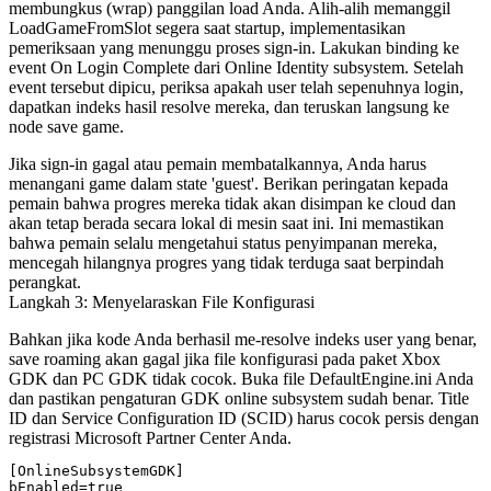
membungkus (wrap) panggilan load Anda. Alih-alih memanggil
LoadGameFromSlot
segera saat startup, implementasikan
pemeriksaan yang menunggu proses sign-in. Lakukan binding ke
event
On Login Complete
dari Online Identity subsystem. Setelah
event tersebut dipicu, periksa apakah user telah sepenuhnya login,
dapatkan indeks hasil resolve mereka, dan teruskan langsung ke
node save game.
Jika sign-in gagal atau pemain membatalkannya, Anda harus
menangani game dalam state 'guest'. Berikan peringatan kepada
pemain bahwa progres mereka tidak akan disimpan ke cloud dan
akan tetap berada secara lokal di mesin saat ini. Ini memastikan
bahwa pemain selalu mengetahui status penyimpanan mereka,
mencegah hilangnya progres yang tidak terduga saat berpindah
perangkat.
Langkah 3: Menyelaraskan File Konfigurasi
Bahkan jika kode Anda berhasil me-resolve indeks user yang benar,
save roaming akan gagal jika file konfigurasi pada paket Xbox
GDK dan PC GDK tidak cocok. Buka file
DefaultEngine.ini
Anda
dan pastikan pengaturan GDK online subsystem sudah benar. Title
ID dan Service Configuration ID (SCID) harus cocok persis dengan
registrasi Microsoft Partner Center Anda.
[OnlineSubsystemGDK]

bEnabled=true
