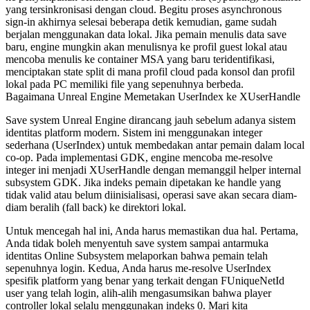
yang tersinkronisasi dengan cloud. Begitu proses asynchronous
sign-in akhirnya selesai beberapa detik kemudian, game sudah
berjalan menggunakan data lokal. Jika pemain menulis data save
baru, engine mungkin akan menulisnya ke profil guest lokal atau
mencoba menulis ke container MSA yang baru teridentifikasi,
menciptakan state split di mana profil cloud pada konsol dan profil
lokal pada PC memiliki file yang sepenuhnya berbeda.
Bagaimana Unreal Engine Memetakan UserIndex ke XUserHandle
Save system Unreal Engine dirancang jauh sebelum adanya sistem
identitas platform modern. Sistem ini menggunakan integer
sederhana (
UserIndex
) untuk membedakan antar pemain dalam local
co-op. Pada implementasi GDK, engine mencoba me-resolve
integer ini menjadi
XUserHandle
dengan memanggil helper internal
subsystem GDK. Jika indeks pemain dipetakan ke handle yang
tidak valid atau belum diinisialisasi, operasi save akan secara diam-
diam beralih (fall back) ke direktori lokal.
Untuk mencegah hal ini, Anda harus memastikan dua hal. Pertama,
Anda tidak boleh menyentuh save system sampai antarmuka
identitas Online Subsystem melaporkan bahwa pemain telah
sepenuhnya login. Kedua, Anda harus me-resolve
UserIndex
spesifik platform yang benar yang terkait dengan
FUniqueNetId
user yang telah login, alih-alih mengasumsikan bahwa player
controller lokal selalu menggunakan indeks
0
. Mari kita