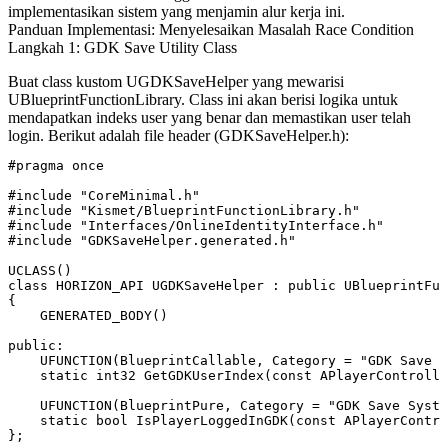
implementasikan sistem yang menjamin alur kerja ini.
Panduan Implementasi: Menyelesaikan Masalah Race Condition
Langkah 1: GDK Save Utility Class
Buat class kustom
UGDKSaveHelper
yang mewarisi
UBlueprintFunctionLibrary
. Class ini akan berisi logika untuk
mendapatkan indeks user yang benar dan memastikan user telah
login. Berikut adalah file header (
GDKSaveHelper.h
):
#pragma once

#include "CoreMinimal.h"

#include "Kismet/BlueprintFunctionLibrary.h"

#include "Interfaces/OnlineIdentityInterface.h"

#include "GDKSaveHelper.generated.h"

UCLASS()

class HORIZON_API UGDKSaveHelper : public UBlueprintFun
{

    GENERATED_BODY()

public:

    UFUNCTION(BlueprintCallable, Category = "GDK Save S
    static int32 GetGDKUserIndex(const APlayerControlle
    UFUNCTION(BlueprintPure, Category = "GDK Save Syste
    static bool IsPlayerLoggedInGDK(const APlayerContro