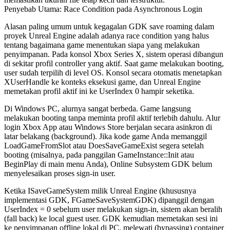
Penyebab Utama: Race Condition pada Asynchronous Login
Alasan paling umum untuk kegagalan GDK save roaming dalam
proyek Unreal Engine adalah adanya race condition yang halus
tentang bagaimana game menentukan siapa yang melakukan
penyimpanan. Pada konsol Xbox Series X, sistem operasi dibangun
di sekitar profil controller yang aktif. Saat game melakukan booting,
user sudah terpilih di level OS. Konsol secara otomatis menetapkan
XUserHandle
ke konteks eksekusi game, dan Unreal Engine
memetakan profil aktif ini ke
UserIndex 0
hampir seketika.
Di Windows PC, alurnya sangat berbeda. Game langsung
melakukan booting tanpa meminta profil aktif terlebih dahulu. Alur
login Xbox App atau Windows Store berjalan secara asinkron di
latar belakang (background). Jika kode game Anda memanggil
LoadGameFromSlot
atau
DoesSaveGameExist
segera setelah
booting (misalnya, pada panggilan
GameInstance::Init
atau
BeginPlay
di main menu Anda), Online Subsystem GDK belum
menyelesaikan proses sign-in user.
Ketika
ISaveGameSystem
milik Unreal Engine (khususnya
implementasi GDK,
FGameSaveSystemGDK
) dipanggil dengan
UserIndex = 0
sebelum user melakukan sign-in, sistem akan beralih
(fall back) ke local guest user. GDK kemudian memetakan sesi ini
ke penyimpanan offline lokal di PC, melewati (bypassing) container