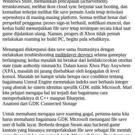
Windows Store, memastikan pencapaian (achievement)
tersinkronisasi, melihat ikon cloud sync berputar saat booting, dan
kemudian terkejut melihat file save pemain Anda tetap terisolasi
sepenuhnya di masing-masing platform. Semua terlihat benar dari
perspektif pengguna: proses sign-in berhasil, notifikasi muncul, dan
kedua build menunjukkan file save tetap tersimpan secara lokal saat
game dijalankan ulang. Namun, progres di Xbox tidak pernah
melakukan roaming ke build PC, begitu pula sebaliknya.
Menangani diskrepansi data save sama frustrasinya dengan
melakukan troubleshooting
multiplayer desyncs
selama gameplay
berlangsung; kedua masalah ini berakar dari ketidakcocokan otoritas
state (state authority mismatch). Dalam kasus Xbox Play Anywhere
(XPA), masalah ini jarang disebabkan oleh kegagalan di level
konsol. Masalah ini hampir selalu berupa race condition tentang
bagaimana Unreal Engine memetakan indeks user berbasis integer
yang abstrak ke sistem identitas spesifik GDK milik Microsoft. Mari
kita pelajari mengapa hal ini terjadi dan bagaimana cara
memperbaikinya di C++ maupun Blueprint.
Anatomi dari GDK Connected Storage
Untuk memahami mengapa save roaming gagal, pertama-tama kita
harus memahami bagaimana GDK Microsoft menangani file save
user di balik layar. Berbeda dengan Steam atau backend game
kustom yang biasanya memperlakukan file save sebagai file mentah