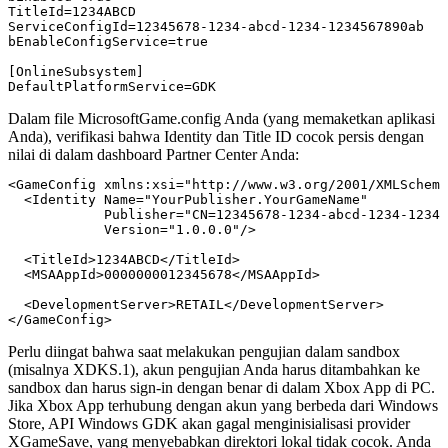
TitleId=1234ABCD

ServiceConfigId=12345678-1234-abcd-1234-1234567890ab

bEnableConfigService=true

[OnlineSubsystem]

Dalam file
MicrosoftGame.config
Anda (yang memaketkan aplikasi
Anda), verifikasi bahwa Identity dan Title ID cocok persis dengan
nilai di dalam dashboard Partner Center Anda:
<GameConfig xmlns:xsi="http://www.w3.org/2001/XMLSchema
  <Identity Name="YourPublisher.YourGameName"

            Publisher="CN=12345678-1234-abcd-1234-12345
            Version="1.0.0.0"/>

  <TitleId>1234ABCD</TitleId>

  <MSAAppId>0000000012345678</MSAAppId>

  <DevelopmentServer>RETAIL</DevelopmentServer>

Perlu diingat bahwa saat melakukan pengujian dalam sandbox
(misalnya
XDKS.1
), akun pengujian Anda harus ditambahkan ke
sandbox dan harus sign-in dengan benar di dalam Xbox App di PC.
Jika Xbox App terhubung dengan akun yang berbeda dari Windows
Store, API Windows GDK akan gagal menginisialisasi provider
XGameSave
, yang menyebabkan direktori lokal tidak cocok. Anda