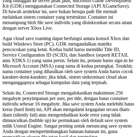
yang diunggah ke server jarak jauh, Microsoft Game Development
Kit (GDK) menggunakan
Connected Storage
(API
XGameSave
).
Di bawah arsitektur ini, save bukan berupa path file mentah
melainkan sistem container yang terstruktur. Container ini
menampung blob file save individu yang disinkronkan secara aman
dengan server Xbox Live.
Agar cloud save roaming dapat berfungsi antara konsol Xbox dan
build Windows Store (PC), GDK mengandalkan matriks
pencocokan yang ketat. Kedua build harus memiliki Title ID,
Service Configuration ID (SCID), dan Sandbox (seperti
RETAIL
atau
XDKS.1
) yang sama persis. Selain itu, pemain harus sign-in ke
Microsoft Account (MSA) yang sama di kedua perangkat. Terakhir,
nama container yang dihasilkan oleh save system Anda harus cocok
karakter-demi-karakter; jika tidak, sistem sinkronisasi cloud akan
menganggapnya sebagai kumpulan data yang terpisah.
Selain itu, Connected Storage mengalokasikan maksimum 256
megabyte penyimpanan per user, per title, dengan batas container
individu sebesar 16 megabyte. Jika save system Anda melebihi batas
keras (hard limit) ini, API akan mengalami kegagalan secara diam-
diam (silently fail) atau mengembalikan kode error yang tidak
dimunculkan (bubble up) ke permukaan oleh default save system
milik Unreal Engine. Sangat penting untuk merancang save system
Anda dengan mempertimbangkan batasan-batasan ini, guna
memastikan ukuran file tetap kecil dan terstruktur.