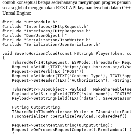
contoh konseptual betapa sederhananya menyimpan progres pemain
secara global menggunakan REST API layanan tersebut dalam C++
Unreal Engine:
#include "HttpModule.h"

#include "Interfaces/IHttpRequest.h"

#include "Interfaces/IHttpResponse.h"

#include "Dom/JsonObject.h"

#include "Serialization/JsonWriter.h"

#include "Serialization/JsonSerializer.h"

void SaveToHorizonCloud(const FString& PlayerToken, con
{

    TSharedRef<IHttpRequest, ESPMode::ThreadSafe> Reque
    Request->SetURL(TEXT("https://api.horizon.pm/v1/sav
    Request->SetVerb(TEXT("POST"));

    Request->SetHeader(TEXT("Content-Type"), TEXT("appl
    Request->SetHeader(TEXT("Authorization"), FString::
    TSharedPtr<FJsonObject> Payload = MakeShareable(new
    Payload->SetStringField(TEXT("slot_name"), TEXT("Sa
    Payload->SetStringField(TEXT("data"), SaveDataJson)
    FString OutputString;

    TSharedRef<TJsonWriter<>> Writer = TJsonWriterFacto
    FJsonSerializer::Serialize(Payload.ToSharedRef(), W
    Request->SetContentAsString(OutputString);

    Request->OnProcessRequestComplete().BindLambda([](F