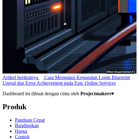
Dibuat dengan bantuan AI
Artikel berikutnya
Cara Mengatasi Kegagalan Login Blueprint
Unreal dan Error Achievement pada Epic Online Services
Dashboard ini dibuat dengan cinta oleh
Projectmakers
♥
Produk
Panduan Cepat
Bandingkan
Harga
Contoh