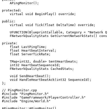
    APingMonitor();

protected:

    virtual void BeginPlay() override;

public:

    virtual void Tick(float DeltaTime) override;

    UFUNCTION(BlueprintCallable, Category = "Network Qu
    FNetworkQualityStats GetCurrentNetworkStats() const
private:

    float LastPingTime;

    float HeartbeatInterval;

    float ServerTickRate;

    TMap<int32, double> SentHeartbeats;

    int32 HeartbeatSequenceId;

    FNetworkQualityStats CachedStats;

    void SendHeartbeat();

    void HandleHeartbeatAck(int32 SequenceId);

// PingMonitor.cpp

#include "PingMonitor.h"

#include "GameFramework/PlayerController.h"

#include "Engine/World.h"

APingMonitor::APingMonitor()
