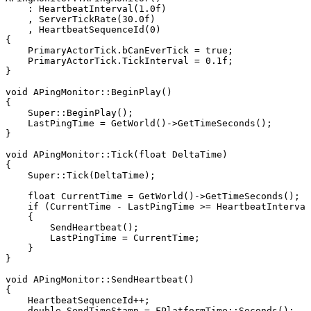
    : HeartbeatInterval(1.0f)

    , ServerTickRate(30.0f)

    , HeartbeatSequenceId(0)

{

    PrimaryActorTick.bCanEverTick = true;

    PrimaryActorTick.TickInterval = 0.1f;

}

void APingMonitor::BeginPlay()

{

    Super::BeginPlay();

    LastPingTime = GetWorld()->GetTimeSeconds();

}

void APingMonitor::Tick(float DeltaTime)

{

    Super::Tick(DeltaTime);

    float CurrentTime = GetWorld()->GetTimeSeconds();

    if (CurrentTime - LastPingTime >= HeartbeatInterval
    {

        SendHeartbeat();

        LastPingTime = CurrentTime;

    }

}

void APingMonitor::SendHeartbeat()

{

    HeartbeatSequenceId++;

    double SendTimeStamp = FPlatformTime::Seconds();
