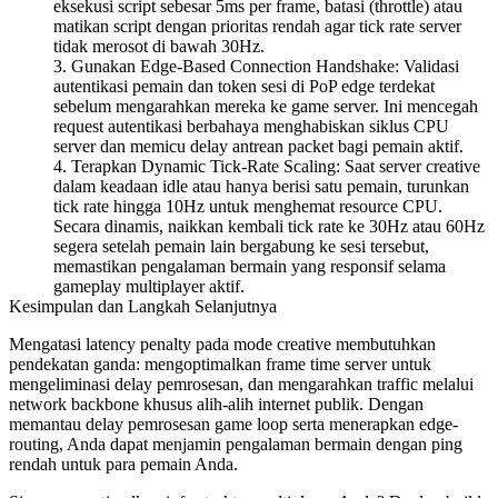
eksekusi script sebesar 5ms per frame, batasi (throttle) atau
matikan script dengan prioritas rendah agar tick rate server
tidak merosot di bawah 30Hz.
Gunakan Edge-Based Connection Handshake
: Validasi
autentikasi pemain dan token sesi di PoP edge terdekat
sebelum mengarahkan mereka ke game server. Ini mencegah
request autentikasi berbahaya menghabiskan siklus CPU
server dan memicu delay antrean packet bagi pemain aktif.
Terapkan Dynamic Tick-Rate Scaling
: Saat server creative
dalam keadaan idle atau hanya berisi satu pemain, turunkan
tick rate hingga 10Hz untuk menghemat resource CPU.
Secara dinamis, naikkan kembali tick rate ke 30Hz atau 60Hz
segera setelah pemain lain bergabung ke sesi tersebut,
memastikan pengalaman bermain yang responsif selama
gameplay multiplayer aktif.
Kesimpulan dan Langkah Selanjutnya
Mengatasi latency penalty pada mode creative membutuhkan
pendekatan ganda: mengoptimalkan frame time server untuk
mengeliminasi delay pemrosesan, dan mengarahkan traffic melalui
network backbone khusus alih-alih internet publik. Dengan
memantau delay pemrosesan game loop serta menerapkan edge-
routing, Anda dapat menjamin pengalaman bermain dengan ping
rendah untuk para pemain Anda.