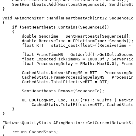
    SentHeartbeats.Add(HeartbeatSequenceId, SendTimeSta
}

void APingMonitor::HandleHeartbeatAck(int32 SequenceId)

{

    if (SentHeartbeats.Contains(SequenceId))

    {

        double SendTime = SentHeartbeats[SequenceId];

        double ReceiveTime = FPlatformTime::Seconds();

        float RTT = static_cast<float>((ReceiveTime - S
        float FrameTimeMS = GetWorld()->GetDeltaSeconds
        float ExpectedTickTimeMS = 1000.0f / ServerTick
        float ProcessingDelay = FMath::Max(0.0f, FrameT
        CachedStats.NetworkPingMS = RTT - ProcessingDel
        CachedStats.FrameProcessingDelayMS = Processing
        CachedStats.TotalEffectiveRTT = RTT;

        SentHeartbeats.Remove(SequenceId);

        UE_LOG(LogNet, Log, TEXT("RTT: %.2fms | NetPing
            CachedStats.TotalEffectiveRTT, CachedStats.
    }

}

FNetworkQualityStats APingMonitor::GetCurrentNetworkSta
{

    return CachedStats;
