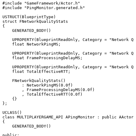
#include "GameFramework/Actor.h"

#include "PingMonitor.generated.h"

USTRUCT(BlueprintType)

struct FNetworkQualityStats

{

    GENERATED_BODY()

    UPROPERTY(BlueprintReadOnly, Category = "Network Qu
    float NetworkPingMS;

    UPROPERTY(BlueprintReadOnly, Category = "Network Qu
    float FrameProcessingDelayMS;

    UPROPERTY(BlueprintReadOnly, Category = "Network Qu
    float TotalEffectiveRTT;

    FNetworkQualityStats()

        : NetworkPingMS(0.0f)

        , FrameProcessingDelayMS(0.0f)

        , TotalEffectiveRTT(0.0f)

    {}

};

UCLASS()

class MULTIPLAYERGAME_API APingMonitor : public AActor

{

    GENERATED_BODY()

public:
