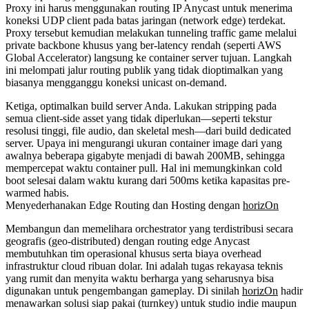
Proxy ini harus menggunakan routing IP Anycast untuk menerima
koneksi UDP client pada batas jaringan (network edge) terdekat.
Proxy tersebut kemudian melakukan tunneling traffic game melalui
private backbone khusus yang ber-latency rendah (seperti AWS
Global Accelerator) langsung ke container server tujuan. Langkah
ini melompati jalur routing publik yang tidak dioptimalkan yang
biasanya mengganggu koneksi unicast on-demand.
Ketiga, optimalkan build server Anda. Lakukan stripping pada
semua client-side asset yang tidak diperlukan—seperti tekstur
resolusi tinggi, file audio, dan skeletal mesh—dari build dedicated
server. Upaya ini mengurangi ukuran container image dari yang
awalnya beberapa gigabyte menjadi di bawah 200MB, sehingga
mempercepat waktu container pull. Hal ini memungkinkan cold
boot selesai dalam waktu kurang dari 500ms ketika kapasitas pre-
warmed habis.
Menyederhanakan Edge Routing dan Hosting dengan
horizOn
Membangun dan memelihara orchestrator yang terdistribusi secara
geografis (geo-distributed) dengan routing edge Anycast
membutuhkan tim operasional khusus serta biaya overhead
infrastruktur cloud ribuan dolar. Ini adalah tugas rekayasa teknis
yang rumit dan menyita waktu berharga yang seharusnya bisa
digunakan untuk pengembangan gameplay. Di sinilah
horizOn
hadir
menawarkan solusi siap pakai (turnkey) untuk studio indie maupun