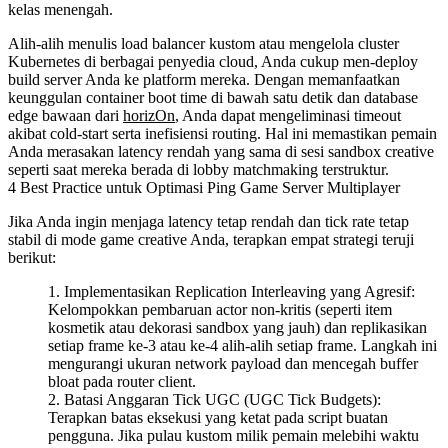
kelas menengah.
Alih-alih menulis load balancer kustom atau mengelola cluster
Kubernetes di berbagai penyedia cloud, Anda cukup men-deploy
build server Anda ke platform mereka. Dengan memanfaatkan
keunggulan container boot time di bawah satu detik dan database
edge bawaan dari
horizOn
, Anda dapat mengeliminasi timeout
akibat cold-start serta inefisiensi routing. Hal ini memastikan pemain
Anda merasakan latency rendah yang sama di sesi sandbox creative
seperti saat mereka berada di lobby matchmaking terstruktur.
4 Best Practice untuk Optimasi Ping Game Server Multiplayer
Jika Anda ingin menjaga latency tetap rendah dan tick rate tetap
stabil di mode game creative Anda, terapkan empat strategi teruji
berikut:
Implementasikan Replication Interleaving yang Agresif
:
Kelompokkan pembaruan actor non-kritis (seperti item
kosmetik atau dekorasi sandbox yang jauh) dan replikasikan
setiap frame ke-3 atau ke-4 alih-alih setiap frame. Langkah ini
mengurangi ukuran network payload dan mencegah buffer
bloat pada router client.
Batasi Anggaran Tick UGC (UGC Tick Budgets)
:
Terapkan batas eksekusi yang ketat pada script buatan
pengguna. Jika pulau kustom milik pemain melebihi waktu