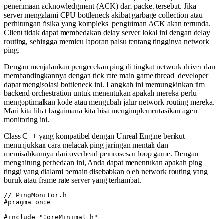
penerimaan acknowledgment (ACK) dari packet tersebut. Jika
server mengalami CPU bottleneck akibat garbage collection atau
perhitungan fisika yang kompleks, pengiriman ACK akan tertunda.
Client tidak dapat membedakan delay server lokal ini dengan delay
routing, sehingga memicu laporan palsu tentang tingginya network
ping.
Dengan menjalankan pengecekan ping di tingkat network driver dan
membandingkannya dengan tick rate main game thread, developer
dapat mengisolasi bottleneck ini. Langkah ini memungkinkan tim
backend orchestration untuk menentukan apakah mereka perlu
mengoptimalkan kode atau mengubah jalur network routing mereka.
Mari kita lihat bagaimana kita bisa mengimplementasikan agen
monitoring ini.
Class C++ yang kompatibel dengan Unreal Engine berikut
menunjukkan cara melacak ping jaringan mentah dan
memisahkannya dari overhead pemrosesan loop game. Dengan
menghitung perbedaan ini, Anda dapat menentukan apakah ping
tinggi yang dialami pemain disebabkan oleh network routing yang
buruk atau frame rate server yang terhambat.
// PingMonitor.h

#pragma once

#include "CoreMinimal.h"
