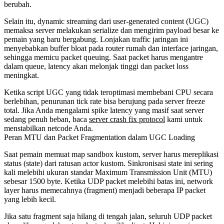
berubah.
Selain itu, dynamic streaming dari user-generated content (UGC)
memaksa server melakukan serialize dan mengirim payload besar ke
pemain yang baru bergabung. Lonjakan traffic jaringan ini
menyebabkan buffer bloat pada router rumah dan interface jaringan,
sehingga memicu packet queuing. Saat packet harus mengantre
dalam queue, latency akan melonjak tinggi dan packet loss
meningkat.
Ketika script UGC yang tidak teroptimasi membebani CPU secara
berlebihan, penurunan tick rate bisa berujung pada server freeze
total. Jika Anda mengalami spike latency yang masif saat server
sedang penuh beban, baca
server crash fix protocol
kami untuk
menstabilkan netcode Anda.
Peran MTU dan Packet Fragmentation dalam UGC Loading
Saat pemain memuat map sandbox kustom, server harus mereplikasi
status (state) dari ratusan actor kustom. Sinkronisasi state ini sering
kali melebihi ukuran standar Maximum Transmission Unit (MTU)
sebesar 1500 byte. Ketika UDP packet melebihi batas ini, network
layer harus memecahnya (fragment) menjadi beberapa IP packet
yang lebih kecil.
Jika satu fragment saja hilang di tengah jalan, seluruh UDP packet