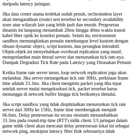
daripada latency jaringan.
Jika data center utama terdekat sudah penuh, orchestration layer
akan mengarahkan (route) sesi tersebut ke secondary availability
zone atau wilayah lain yang lebih jauh dan murah. Pergeseran
dinamis ini langsung menambah 20ms hingga 40ms waktu transit
kabel fiber optik ke koneksi pemain. Selain itu, environment
sandbox memungkinkan pemain membangun level kustom dengan
ribuan dynamic object, script kustom, dan perangkat interaktif.
Objek-objek ini menyebabkan overhead replication yang masif,
memperlambat main thread server dan menurunkan tick rate-nya.
Dampak Degradasi Tick Rate pada Latency yang Dirasakan Pemain
Ketika frame rate server turun, loop network replication juga akan
melambat. Jika server menargetkan tick rate 30Hz, perkiraan frame
time adalah 33.3ms. Jika client mengirim packet yang tiba tepat
setelah server mulai mengeksekusi tick, packet tersebut harus
menunggu di network buffer hingga tick berikutnya dimulai.
Jika script sandbox yang tidak dioptimalkan menurunkan tick rate
server dari 30Hz ke 15Hz, frame time membengkak menjadi
66.6ms. Delay pemrosesan ini secara otomatis menambahkan
33.3ms pada round-trip time (RTT) milik client. UI jaringan dalam
game milik client akan mencatat delay pemrosesan lokal ini sebagai
network ping, meskipun latency fiber fisik sebenarnya tidak