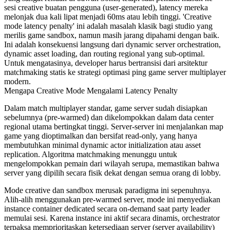
sesi creative buatan pengguna (user-generated), latency mereka
melonjak dua kali lipat menjadi 60ms atau lebih tinggi. 'Creative
mode latency penalty' ini adalah masalah klasik bagi studio yang
merilis game sandbox, namun masih jarang dipahami dengan baik.
Ini adalah konsekuensi langsung dari dynamic server orchestration,
dynamic asset loading, dan routing regional yang sub-optimal.
Untuk mengatasinya, developer harus bertransisi dari arsitektur
matchmaking statis ke strategi optimasi ping game server multiplayer
modern.
Mengapa Creative Mode Mengalami Latency Penalty
Dalam match multiplayer standar, game server sudah disiapkan
sebelumnya (pre-warmed) dan dikelompokkan dalam data center
regional utama bertingkat tinggi. Server-server ini menjalankan map
game yang dioptimalkan dan bersifat read-only, yang hanya
membutuhkan minimal dynamic actor initialization atau asset
replication. Algoritma matchmaking menunggu untuk
mengelompokkan pemain dari wilayah serupa, memastikan bahwa
server yang dipilih secara fisik dekat dengan semua orang di lobby.
Mode creative dan sandbox merusak paradigma ini sepenuhnya.
Alih-alih menggunakan pre-warmed server, mode ini menyediakan
instance container dedicated secara on-demand saat party leader
memulai sesi. Karena instance ini aktif secara dinamis, orchestrator
terpaksa memprioritaskan ketersediaan server (server availability)