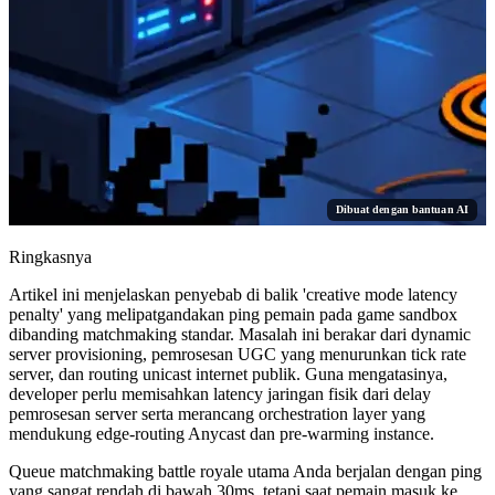
Dibuat dengan bantuan AI
Ringkasnya
Artikel ini menjelaskan penyebab di balik 'creative mode latency
penalty' yang melipatgandakan ping pemain pada game sandbox
dibanding matchmaking standar. Masalah ini berakar dari dynamic
server provisioning, pemrosesan UGC yang menurunkan tick rate
server, dan routing unicast internet publik. Guna mengatasinya,
developer perlu memisahkan latency jaringan fisik dari delay
pemrosesan server serta merancang orchestration layer yang
mendukung edge-routing Anycast dan pre-warming instance.
Queue matchmaking battle royale utama Anda berjalan dengan ping
yang sangat rendah di bawah 30ms, tetapi saat pemain masuk ke