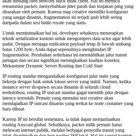
akan dibuang oleh network stack milik client. Hal ini memicu
retransmisi packet, menyebabkan jitter parah dan lonjakan ping yang
dirasakan oleh pemain. Karena map creative memiliki konfigurasi
yang sangat dinamis, fragmentation ini terjadi jauh lebih sering
daripada dalam sesi battle royale yang statis.
Untuk meminimalkan hal ini, developer sebaiknya menerapkan
teknik serialization kustom untuk mengompres data actor agar lebih
padat. Dengan menjaga replication payload tetap di bawah ambang
batas 1200 byte, Anda dapat sepenuhnya menghindari IP
fragmentation. Perubahan sederhana ini menstabilkan jalur transit
jaringan dan secara signifikan meningkatkan kualitas koneksi.
Mekanisme Dynamic Server Routing dan Cold Start
IP routing standar mengandalkan konfigurasi jalur statis yang
bekerja dengan baik untuk lokasi server yang stabil. Namun, ketika
instance server di-spawn secara dinamis di seluruh cloud
terdistribusi, routing IP unicast standar gagal memilih jalur dengan
latency terendah. Pemain yang memulai sesi creative akan
mendapatkan IP unicast dinamis yang terikat ke node container yang
baru dibuat.
Karena IP ini bersifat sementara, ia tidak dapat memanfaatkan
routing Anycast global. Sebaliknya, packet milik pemain harus
melewati internet publik, melalui berbagai penyedia transit yang
tidak dioptimalkan dan hop routing ISP lokal. Hal ini sangat kontras