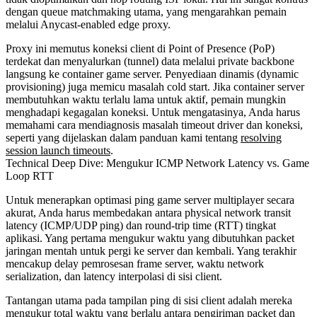
dengan queue matchmaking utama, yang mengarahkan pemain
melalui Anycast-enabled edge proxy.
Proxy ini memutus koneksi client di Point of Presence (PoP)
terdekat dan menyalurkan (tunnel) data melalui private backbone
langsung ke container game server. Penyediaan dinamis (dynamic
provisioning) juga memicu masalah cold start. Jika container server
membutuhkan waktu terlalu lama untuk aktif, pemain mungkin
menghadapi kegagalan koneksi. Untuk mengatasinya, Anda harus
memahami cara mendiagnosis masalah timeout driver dan koneksi,
seperti yang dijelaskan dalam panduan kami tentang
resolving
session launch timeouts
.
Technical Deep Dive: Mengukur ICMP Network Latency vs. Game
Loop RTT
Untuk menerapkan optimasi ping game server multiplayer secara
akurat, Anda harus membedakan antara physical network transit
latency (ICMP/UDP ping) dan round-trip time (RTT) tingkat
aplikasi. Yang pertama mengukur waktu yang dibutuhkan packet
jaringan mentah untuk pergi ke server dan kembali. Yang terakhir
mencakup delay pemrosesan frame server, waktu network
serialization, dan latency interpolasi di sisi client.
Tantangan utama pada tampilan ping di sisi client adalah mereka
mengukur total waktu yang berlalu antara pengiriman packet dan