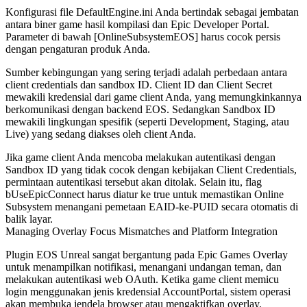
Konfigurasi file
DefaultEngine.ini
Anda bertindak sebagai jembatan
antara biner game hasil kompilasi dan Epic Developer Portal.
Parameter di bawah
[OnlineSubsystemEOS]
harus cocok persis
dengan pengaturan produk Anda.
Sumber kebingungan yang sering terjadi adalah perbedaan antara
client credentials dan sandbox ID. Client ID dan Client Secret
mewakili kredensial dari game client Anda, yang memungkinkannya
berkomunikasi dengan backend EOS. Sedangkan Sandbox ID
mewakili lingkungan spesifik (seperti Development, Staging, atau
Live) yang sedang diakses oleh client Anda.
Jika game client Anda mencoba melakukan autentikasi dengan
Sandbox ID yang tidak cocok dengan kebijakan Client Credentials,
permintaan autentikasi tersebut akan ditolak. Selain itu, flag
bUseEpicConnect
harus diatur ke
true
untuk memastikan Online
Subsystem menangani pemetaan EAID-ke-PUID secara otomatis di
balik layar.
Managing Overlay Focus Mismatches and Platform Integration
Plugin EOS Unreal sangat bergantung pada Epic Games Overlay
untuk menampilkan notifikasi, menangani undangan teman, dan
melakukan autentikasi web OAuth. Ketika game client memicu
login menggunakan jenis kredensial
AccountPortal
, sistem operasi
akan membuka jendela browser atau mengaktifkan overlay.