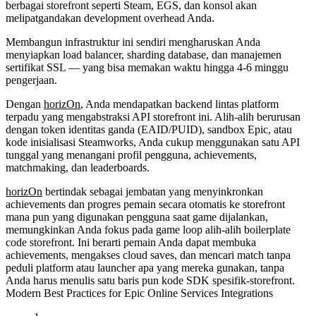
berbagai storefront seperti Steam, EGS, dan konsol akan
melipatgandakan development overhead Anda.
Membangun infrastruktur ini sendiri mengharuskan Anda
menyiapkan load balancer, sharding database, dan manajemen
sertifikat SSL — yang bisa memakan waktu hingga 4-6 minggu
pengerjaan.
Dengan
horizOn
, Anda mendapatkan backend lintas platform
terpadu yang mengabstraksi API storefront ini. Alih-alih berurusan
dengan token identitas ganda (EAID/PUID), sandbox Epic, atau
kode inisialisasi Steamworks, Anda cukup menggunakan satu API
tunggal yang menangani profil pengguna, achievements,
matchmaking, dan leaderboards.
horizOn
bertindak sebagai jembatan yang menyinkronkan
achievements dan progres pemain secara otomatis ke storefront
mana pun yang digunakan pengguna saat game dijalankan,
memungkinkan Anda fokus pada game loop alih-alih boilerplate
code storefront. Ini berarti pemain Anda dapat membuka
achievements, mengakses cloud saves, dan mencari match tanpa
peduli platform atau launcher apa yang mereka gunakan, tanpa
Anda harus menulis satu baris pun kode SDK spesifik-storefront.
Modern Best Practices for Epic Online Services Integrations