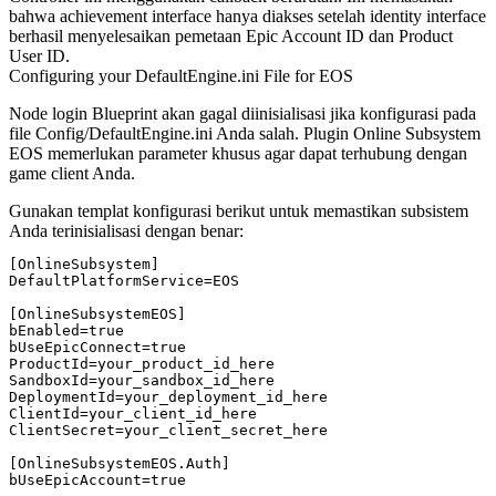
bahwa achievement interface hanya diakses setelah identity interface
berhasil menyelesaikan pemetaan Epic Account ID dan Product
User ID.
Configuring your DefaultEngine.ini File for EOS
Node login Blueprint akan gagal diinisialisasi jika konfigurasi pada
file
Config/DefaultEngine.ini
Anda salah. Plugin Online Subsystem
EOS memerlukan parameter khusus agar dapat terhubung dengan
game client Anda.
Gunakan templat konfigurasi berikut untuk memastikan subsistem
Anda terinisialisasi dengan benar:
[OnlineSubsystem]

DefaultPlatformService=EOS

[OnlineSubsystemEOS]

bEnabled=true

bUseEpicConnect=true

ProductId=your_product_id_here

SandboxId=your_sandbox_id_here

DeploymentId=your_deployment_id_here

ClientId=your_client_id_here

ClientSecret=your_client_secret_here

[OnlineSubsystemEOS.Auth]
