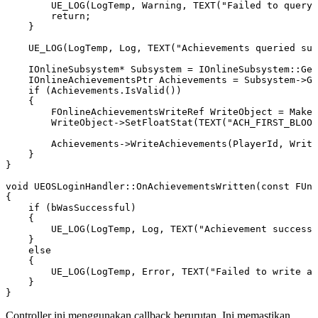
        UE_LOG(LogTemp, Warning, TEXT("Failed to query 
        return;

    }

    UE_LOG(LogTemp, Log, TEXT("Achievements queried suc
    IOnlineSubsystem* Subsystem = IOnlineSubsystem::Get
    IOnlineAchievementsPtr Achievements = Subsystem->Ge
    if (Achievements.IsValid())

    {

        FOnlineAchievementsWriteRef WriteObject = MakeS
        WriteObject->SetFloatStat(TEXT("ACH_FIRST_BLOOD
        Achievements->WriteAchievements(PlayerId, Write
    }

}

void UEOSLoginHandler::OnAchievementsWritten(const FUni
{

    if (bWasSuccessful)

    {

        UE_LOG(LogTemp, Log, TEXT("Achievement successf
    }

    else

    {

        UE_LOG(LogTemp, Error, TEXT("Failed to write ac
    }

Controller ini menggunakan callback berurutan. Ini memastikan