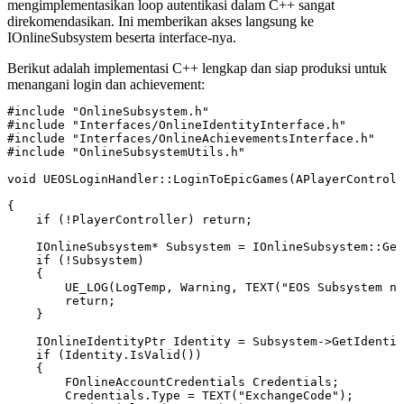
mengimplementasikan loop autentikasi dalam C++ sangat
direkomendasikan. Ini memberikan akses langsung ke
IOnlineSubsystem
beserta interface-nya.
Berikut adalah implementasi C++ lengkap dan siap produksi untuk
menangani login dan achievement:
#include "OnlineSubsystem.h"

#include "Interfaces/OnlineIdentityInterface.h"

#include "Interfaces/OnlineAchievementsInterface.h"

#include "OnlineSubsystemUtils.h"

void UEOSLoginHandler::LoginToEpicGames(APlayerControll
{

    if (!PlayerController) return;

    IOnlineSubsystem* Subsystem = IOnlineSubsystem::Get
    if (!Subsystem)

    {

        UE_LOG(LogTemp, Warning, TEXT("EOS Subsystem no
        return;

    }

    IOnlineIdentityPtr Identity = Subsystem->GetIdentit
    if (Identity.IsValid())

    {

        FOnlineAccountCredentials Credentials;

        Credentials.Type = TEXT("ExchangeCode");
