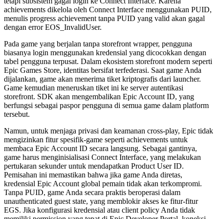
tetapi subsistem gagal login ke Connect Interface. Karena
achievements dikelola oleh Connect Interface menggunakan PUID,
menulis progress achievement tanpa PUID yang valid akan gagal
dengan error
EOS_InvalidUser
.
Pada game yang berjalan tanpa storefront wrapper, pengguna
biasanya login menggunakan kredensial yang dicocokkan dengan
tabel pengguna terpusat. Dalam ekosistem storefront modern seperti
Epic Games Store, identitas bersifat terfederasi. Saat game Anda
dijalankan, game akan menerima tiket kriptografis dari launcher.
Game kemudian meneruskan tiket ini ke server autentikasi
storefront. SDK akan mengembalikan Epic Account ID, yang
berfungsi sebagai paspor pengguna di semua game dalam platform
tersebut.
Namun, untuk menjaga privasi dan keamanan cross-play, Epic tidak
mengizinkan fitur spesifik-game seperti achievements untuk
membaca Epic Account ID secara langsung. Sebagai gantinya,
game harus menginisialisasi Connect Interface, yang melakukan
pertukaran sekunder untuk mendapatkan Product User ID.
Pemisahan ini memastikan bahwa jika game Anda diretas,
kredensial Epic Account global pemain tidak akan terkompromi.
Tanpa PUID, game Anda secara praktis beroperasi dalam
unauthenticated guest state, yang memblokir akses ke fitur-fitur
EGS. Jika konfigurasi kredensial atau client policy Anda tidak
memiliki permission yang tepat di Epic Developer Portal, koneksi