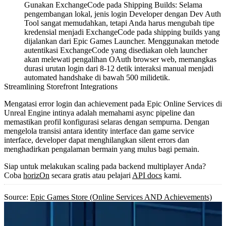
Gunakan ExchangeCode pada Shipping Builds:
Selama
pengembangan lokal, jenis login
Developer
dengan Dev Auth
Tool sangat memudahkan, tetapi Anda harus mengubah tipe
kredensial menjadi
ExchangeCode
pada shipping builds yang
dijalankan dari Epic Games Launcher. Menggunakan metode
autentikasi
ExchangeCode
yang disediakan oleh launcher
akan melewati pengalihan OAuth browser web, memangkas
durasi urutan login dari 8-12 detik interaksi manual menjadi
automated handshake di bawah 500 milidetik.
Streamlining Storefront Integrations
Mengatasi error login dan achievement pada Epic Online Services di
Unreal Engine intinya adalah memahami async pipeline dan
memastikan profil konfigurasi selaras dengan sempurna. Dengan
mengelola transisi antara identity interface dan game service
interface, developer dapat menghilangkan silent errors dan
menghadirkan pengalaman bermain yang mulus bagi pemain.
Siap untuk melakukan scaling pada backend multiplayer Anda?
Coba
horizOn
secara gratis atau pelajari
API docs
kami.
Source:
Epic Games Store (Online Services AND Achievements)