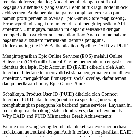
mendadak freeze, dan log Anda dipenuhi dengan notifikasi
kegagalan autentikasi yang samar. Lebih buruk lagi, node unlock
achievement Anda berjalan tanpa menampilkan error apa pun,
namun profil pemain di overlay Epic Games Store tetap kosong.
Error seperti ini sangat umum terjadi saat mengintegrasikan API
storefront. Untungnya, masalah ini dapat diselesaikan dengan
memperbaiki asynchronous execution flow Anda dan memahami
bagaimana subsistem memetakan identitas pengguna.
Understanding the EOS Authentication Pipeline: EAID vs. PUID
Mengintegrasikan Epic Online Services (EOS) melalui Online
Subsystem (OSS) milik Unreal Engine memerlukan navigasi sistem
identitas dua lapis. Epic Account ID (EAID) dikelola oleh Auth
Interface. Interface ini memvalidasi siapa pengguna tersebut di level
storefront, mengaktifkan fitur seperti social overlay, daftar teman,
dan pemeriksaan library Epic Games Store.
Sebaliknya, Product User ID (PUID) dikelola oleh Connect
Interface. PUID adalah pengidentifikasi spesifik-game yang
menghubungkan pengguna ke backend game services. Layanan ini
mencakup matchmaking, stats, cloud saves, dan achievements.
Why EAID and PUID Mismatches Break Achievements
Failure mode yang sering terjadi adalah ketika developer berhasil
melakukan autentikasi dengan Auth Interface (menghasilkan EAID),