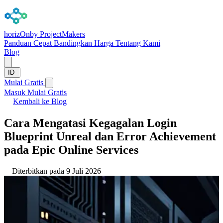
horizOn
by ProjectMakers
Panduan Cepat
Bandingkan
Harga
Tentang Kami
Blog
ID
Mulai Gratis
Masuk
Mulai Gratis
Kembali ke Blog
Cara Mengatasi Kegagalan Login
Blueprint Unreal dan Error Achievement
pada Epic Online Services
Diterbitkan pada 9 Juli 2026