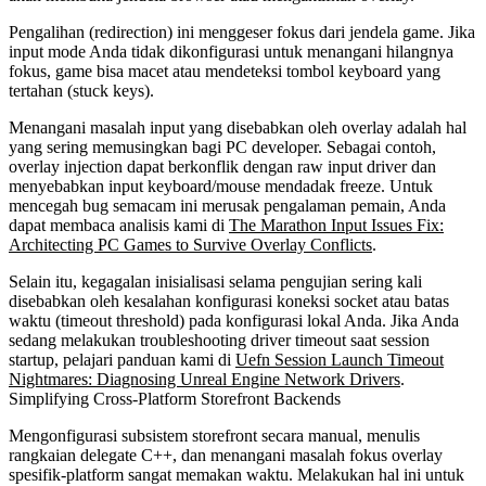
Pengalihan (redirection) ini menggeser fokus dari jendela game. Jika
input mode Anda tidak dikonfigurasi untuk menangani hilangnya
fokus, game bisa macet atau mendeteksi tombol keyboard yang
tertahan (stuck keys).
Menangani masalah input yang disebabkan oleh overlay adalah hal
yang sering memusingkan bagi PC developer. Sebagai contoh,
overlay injection dapat berkonflik dengan raw input driver dan
menyebabkan input keyboard/mouse mendadak freeze. Untuk
mencegah bug semacam ini merusak pengalaman pemain, Anda
dapat membaca analisis kami di
The Marathon Input Issues Fix:
Architecting PC Games to Survive Overlay Conflicts
.
Selain itu, kegagalan inisialisasi selama pengujian sering kali
disebabkan oleh kesalahan konfigurasi koneksi socket atau batas
waktu (timeout threshold) pada konfigurasi lokal Anda. Jika Anda
sedang melakukan troubleshooting driver timeout saat session
startup, pelajari panduan kami di
Uefn Session Launch Timeout
Nightmares: Diagnosing Unreal Engine Network Drivers
.
Simplifying Cross-Platform Storefront Backends
Mengonfigurasi subsistem storefront secara manual, menulis
rangkaian delegate C++, dan menangani masalah fokus overlay
spesifik-platform sangat memakan waktu. Melakukan hal ini untuk