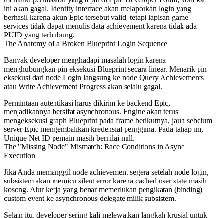
ini akan gagal. Identity interface akan melaporkan login yang
berhasil karena akun Epic tersebut valid, tetapi lapisan game
services tidak dapat menulis data achievement karena tidak ada
PUID yang terhubung.
The Anatomy of a Broken Blueprint Login Sequence
Banyak developer menghadapi masalah login karena
menghubungkan pin eksekusi Blueprint secara linear. Menarik pin
eksekusi dari node
Login
langsung ke node
Query Achievements
atau
Write Achievement Progress
akan selalu gagal.
Permintaan autentikasi harus dikirim ke backend Epic,
menjadikannya bersifat asynchronous. Engine akan terus
mengeksekusi graph Blueprint pada frame berikutnya, jauh sebelum
server Epic mengembalikan kredensial pengguna. Pada tahap ini,
Unique Net ID pemain masih bernilai null.
The "Missing Node" Mismatch: Race Conditions in Async
Execution
Jika Anda memanggil node achievement segera setelah node login,
subsistem akan memicu silent error karena cached user state masih
kosong. Alur kerja yang benar memerlukan pengikatan (binding)
custom event ke asynchronous delegate milik subsistem.
Selain itu, developer sering kali melewatkan langkah krusial untuk