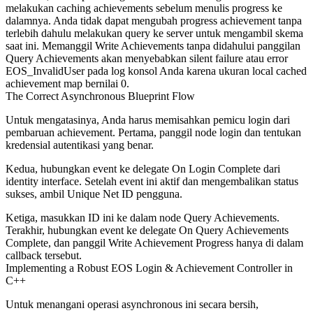
melakukan caching achievements sebelum menulis progress ke
dalamnya. Anda tidak dapat mengubah progress achievement tanpa
terlebih dahulu melakukan query ke server untuk mengambil skema
saat ini. Memanggil
Write Achievements
tanpa didahului panggilan
Query Achievements
akan menyebabkan silent failure atau error
EOS_InvalidUser
pada log konsol Anda karena ukuran local cached
achievement map bernilai 0.
The Correct Asynchronous Blueprint Flow
Untuk mengatasinya, Anda harus memisahkan pemicu login dari
pembaruan achievement. Pertama, panggil node login dan tentukan
kredensial autentikasi yang benar.
Kedua, hubungkan event ke delegate
On Login Complete
dari
identity interface. Setelah event ini aktif dan mengembalikan status
sukses, ambil Unique Net ID pengguna.
Ketiga, masukkan ID ini ke dalam node
Query Achievements
.
Terakhir, hubungkan event ke delegate
On Query Achievements
Complete
, dan panggil
Write Achievement Progress
hanya di dalam
callback tersebut.
Implementing a Robust EOS Login & Achievement Controller in
C++
Untuk menangani operasi asynchronous ini secara bersih,