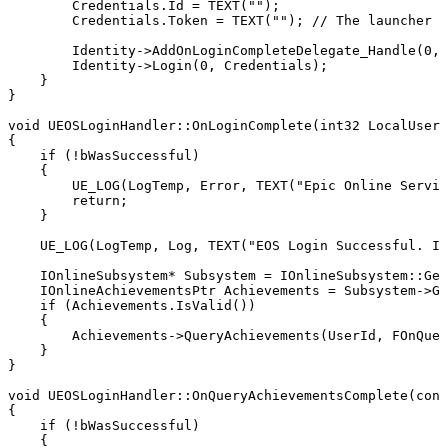
        Credentials.Id = TEXT("");

        Credentials.Token = TEXT(""); // The launcher p
        Identity->AddOnLoginCompleteDelegate_Handle(0, 
        Identity->Login(0, Credentials);

    }

}

void UEOSLoginHandler::OnLoginComplete(int32 LocalUserN
{

    if (!bWasSuccessful)

    { 

        UE_LOG(LogTemp, Error, TEXT("Epic Online Servic
        return;

    }

    UE_LOG(LogTemp, Log, TEXT("EOS Login Successful. ID
    IOnlineSubsystem* Subsystem = IOnlineSubsystem::Get
    IOnlineAchievementsPtr Achievements = Subsystem->Ge
    if (Achievements.IsValid())

    { 

        Achievements->QueryAchievements(UserId, FOnQuer
    }

}

void UEOSLoginHandler::OnQueryAchievementsComplete(cons
{

    if (!bWasSuccessful)

    {
