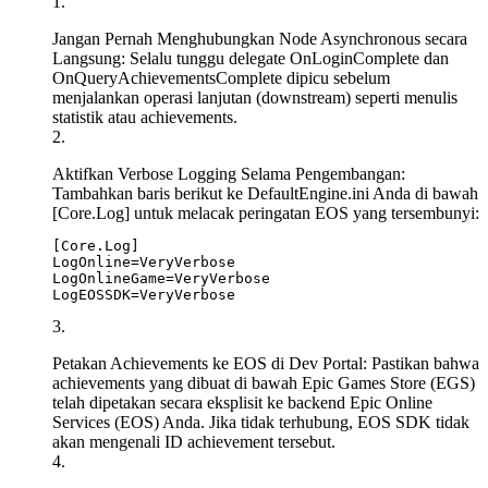
Jangan Pernah Menghubungkan Node Asynchronous secara
Langsung:
Selalu tunggu delegate
OnLoginComplete
dan
OnQueryAchievementsComplete
dipicu sebelum
menjalankan operasi lanjutan (downstream) seperti menulis
statistik atau achievements.
Aktifkan Verbose Logging Selama Pengembangan:
Tambahkan baris berikut ke
DefaultEngine.ini
Anda di bawah
[Core.Log]
untuk melacak peringatan EOS yang tersembunyi:
[Core.Log]

LogOnline=VeryVerbose

LogOnlineGame=VeryVerbose

Petakan Achievements ke EOS di Dev Portal:
Pastikan bahwa
achievements yang dibuat di bawah Epic Games Store (EGS)
telah dipetakan secara eksplisit ke backend Epic Online
Services (EOS) Anda. Jika tidak terhubung, EOS SDK tidak
akan mengenali ID achievement tersebut.