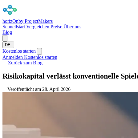
horizOn
by ProjectMakers
Schnellstart
Vergleichen
Preise
Über uns
Blog
DE
Kostenlos starten
Anmelden
Kostenlos starten
Zurück zum Blog
Risikokapital verlässt konventionelle Spi
Veröffentlicht am 28. April 2026