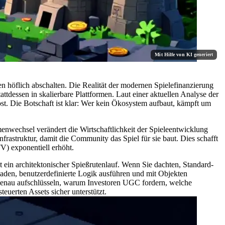
Mit Hilfe von KI generiert
ren höflich abschalten. Die Realität der modernen Spielefinanzierung
attdessen in skalierbare Plattformen. Laut einer aktuellen Analyse der
t. Die Botschaft ist klar: Wer kein Ökosystem aufbaut, kämpft um
enwechsel verändert die Wirtschaftlichkeit der Spieleentwicklung
frastruktur, damit die Community das Spiel für sie baut. Dies schafft
TV) exponentiell erhöht.
t ein architektonischer Spießrutenlauf. Wenn Sie dachten, Standard-
laden, benutzerdefinierte Logik ausführen und mit Objekten
r genau aufschlüsseln, warum Investoren UGC fordern, welche
euerten Assets sicher unterstützt.