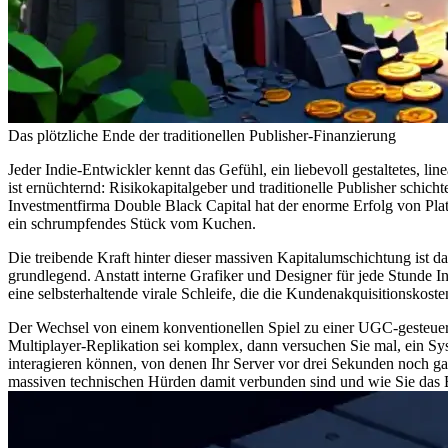
Das plötzliche Ende der traditionellen Publisher-Finanzierung
Jeder Indie-Entwickler kennt das Gefühl, ein liebevoll gestaltetes, li
ist ernüchternd: Risikokapitalgeber und traditionelle Publisher schich
Investmentfirma Double Black Capital hat der enorme Erfolg von Pla
ein schrumpfendes Stück vom Kuchen.
Die treibende Kraft hinter dieser massiven Kapitalumschichtung ist d
grundlegend. Anstatt interne Grafiker und Designer für jede Stunde In
eine selbsterhaltende virale Schleife, die die Kundenakquisitionskost
Der Wechsel von einem konventionellen Spiel zu einer UGC-gesteuerten
Multiplayer-Replikation sei komplex, dann versuchen Sie mal, ein Sys
interagieren können, von denen Ihr Server vor drei Sekunden noch ga
massiven technischen Hürden damit verbunden sind und wie Sie das Bac