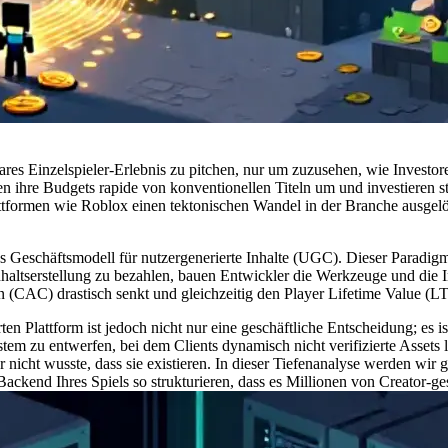
neares Einzelspieler-Erlebnis zu pitchen, nur um zuzusehen, wie Investo
ten ihre Budgets rapide von konventionellen Titeln um und investieren st
ttformen wie Roblox einen tektonischen Wandel in der Branche ausgelös
as
Geschäftsmodell für nutzergenerierte Inhalte (UGC)
. Dieser Paradigm
haltserstellung zu bezahlen, bauen Entwickler die Werkzeuge und die In
en (CAC) drastisch senkt und gleichzeitig den Player Lifetime Value (L
 Plattform ist jedoch nicht nur eine geschäftliche Entscheidung; es is
tem zu entwerfen, bei dem Clients dynamisch nicht verifizierte Assets 
r nicht wusste, dass sie existieren. In dieser Tiefenanalyse werden wi
kend Ihres Spiels so strukturieren, dass es Millionen von Creator-gest