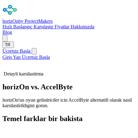
horizOn
by ProjectMakers
Hızlı Başlangıç
Karşılaştır
Fiyatlar
Hakkımızda
Blog
TR
Ücretsiz Başla
Giriş Yap
Ücretsiz Başla
Detayli karsilastirma
horizOn vs. AccelByte
horizOn'un oyun gelistiriciler icin AccelByte alternatifi olarak nasil
karsilastirildigini gorun.
Temel farklar bir bakista