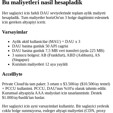
Bu maliyetleri nasil hesapladik
Her saglayici icin farkli DAU seviyelerinde toplam aylik maliyeti
hesapladik. Tum maliyetler horizOn'un 3 bolge dagitimini eslesmek
icin gereken altyapiyi icerir.
Varsayimlar
Aylik aktif kullanicilar (MAU) = DAU x 3
DAU basina gunluk 50 API cagrisi
DAU basina gunluk 7,5 MB veri transferi (ayda 225 MB)
3 sunucu bolgesi: AB (Frankfurt), ABD (Ashburn), AS
(Singapur)
Kurulum maliyetleri 12 aya yayildi
AccelByte
Private Cloud'da tam paket: 3 ortam x $3.500/ay ($10.500/ay temel)
+ PCCU kullanimi. PCCU, DAU'nun %10'u olarak tahmin edilir.
Kurumsal altyapiyla AAA studyolari icin tasarlanmistir. Destek
$1.000/ay/baslik'tan baslar.
Her saglayici icin ayni varsayimlari kullaniriz. Bir saglayici yerlesik
coklu bolge sunmuyorsa, esdeger altyapi maliyetini (CDN, proxy