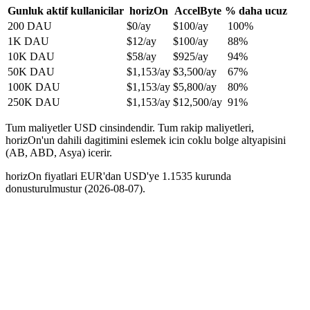
Gunluk aktif kullanicilar
horizOn
AccelByte
% daha ucuz
200 DAU
$0
/ay
$100/ay
100%
1K DAU
$12
/ay
$100/ay
88%
10K DAU
$58
/ay
$925/ay
94%
50K DAU
$1,153
/ay
$3,500/ay
67%
100K DAU
$1,153
/ay
$5,800/ay
80%
250K DAU
$1,153
/ay
$12,500/ay
91%
Tum maliyetler USD cinsindendir. Tum rakip maliyetleri,
horizOn'un dahili dagitimini eslemek icin coklu bolge altyapisini
(AB, ABD, Asya) icerir.
horizOn fiyatlari EUR'dan USD'ye 1.1535 kurunda
donusturulmustur (2026-08-07).