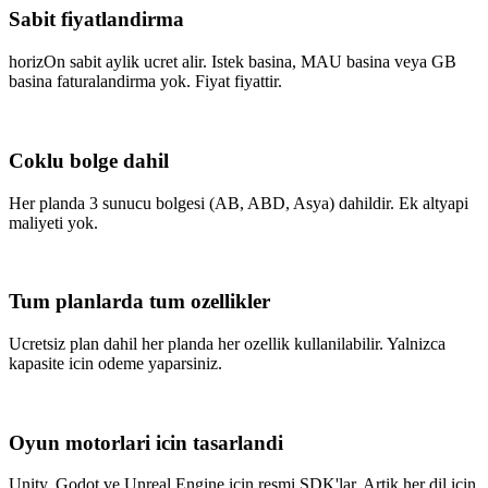
Sabit fiyatlandirma
horizOn sabit aylik ucret alir. Istek basina, MAU basina veya GB
basina faturalandirma yok. Fiyat fiyattir.
Coklu bolge dahil
Her planda 3 sunucu bolgesi (AB, ABD, Asya) dahildir. Ek altyapi
maliyeti yok.
Tum planlarda tum ozellikler
Ucretsiz plan dahil her planda her ozellik kullanilabilir. Yalnizca
kapasite icin odeme yaparsiniz.
Oyun motorlari icin tasarlandi
Unity, Godot ve Unreal Engine icin resmi SDK'lar. Artik her dil icin