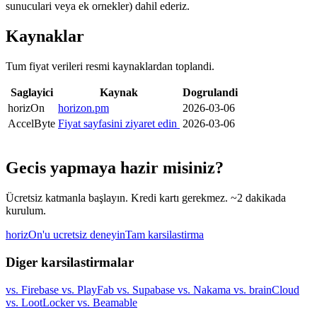
sunuculari veya ek ornekler) dahil ederiz.
Kaynaklar
Tum fiyat verileri resmi kaynaklardan toplandi.
Saglayici
Kaynak
Dogrulandi
horizOn
horizon.pm
2026-03-06
AccelByte
Fiyat sayfasini ziyaret edin
2026-03-06
Gecis yapmaya hazir misiniz?
Ücretsiz katmanla başlayın. Kredi kartı gerekmez. ~2 dakikada
kurulum.
horizOn'u ucretsiz deneyin
Tam karsilastirma
Diger karsilastirmalar
vs. Firebase
vs. PlayFab
vs. Supabase
vs. Nakama
vs. brainCloud
vs. LootLocker
vs. Beamable