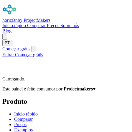
horizOn
by ProjectMakers
Início rápido
Comparar
Preços
Sobre nós
Blog
PT
Começar grátis
Entrar
Começar grátis
Carregando...
Este painel é feito com amor por
Projectmakers
♥
Produto
Início rápido
Comparar
Preços
Exemplos