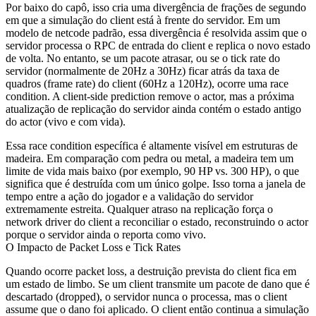
Por baixo do capô, isso cria uma divergência de frações de segundo
em que a simulação do client está à frente do servidor. Em um
modelo de netcode padrão, essa divergência é resolvida assim que o
servidor processa o RPC de entrada do client e replica o novo estado
de volta. No entanto, se um pacote atrasar, ou se o tick rate do
servidor (normalmente de 20Hz a 30Hz) ficar atrás da taxa de
quadros (frame rate) do client (60Hz a 120Hz), ocorre uma race
condition. A client-side prediction remove o actor, mas a próxima
atualização de replicação do servidor ainda contém o estado antigo
do actor (vivo e com vida).
Essa race condition específica é altamente visível em estruturas de
madeira. Em comparação com pedra ou metal, a madeira tem um
limite de vida mais baixo (por exemplo, 90 HP vs. 300 HP), o que
significa que é destruída com um único golpe. Isso torna a janela de
tempo entre a ação do jogador e a validação do servidor
extremamente estreita. Qualquer atraso na replicação força o
network driver do client a reconciliar o estado, reconstruindo o actor
porque o servidor ainda o reporta como vivo.
O Impacto de Packet Loss e Tick Rates
Quando ocorre packet loss, a destruição prevista do client fica em
um estado de limbo. Se um client transmite um pacote de dano que é
descartado (dropped), o servidor nunca o processa, mas o client
assume que o dano foi aplicado. O client então continua a simulação