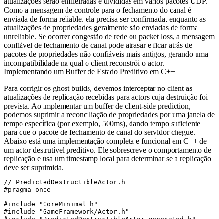
atualizações serão enfileiradas e divididas em vários pacotes UDP.
Como a mensagem de controle para o fechamento do canal é
enviada de forma reliable, ela precisa ser confirmada, enquanto as
atualizações de propriedades geralmente são enviadas de forma
unreliable. Se ocorrer congestão de rede ou packet loss, a mensagem
confiável de fechamento de canal pode atrasar e ficar atrás de
pacotes de propriedades não confiáveis mais antigos, gerando uma
incompatibilidade na qual o client reconstrói o actor.
Implementando um Buffer de Estado Preditivo em C++
Para corrigir os ghost builds, devemos interceptar no client as
atualizações de replicação recebidas para actors cuja destruição foi
prevista. Ao implementar um buffer de client-side prediction,
podemos suprimir a reconciliação de propriedades por uma janela de
tempo específica (por exemplo, 500ms), dando tempo suficiente
para que o pacote de fechamento de canal do servidor chegue.
Abaixo está uma implementação completa e funcional em C++ de
um actor destrutível preditivo. Ele sobrescreve o comportamento de
replicação e usa um timestamp local para determinar se a replicação
deve ser suprimida.
// PredictedDestructibleActor.h

#pragma once

#include "CoreMinimal.h"

#include "GameFramework/Actor.h"

#include "PredictedDestructibleActor.generated.h"
