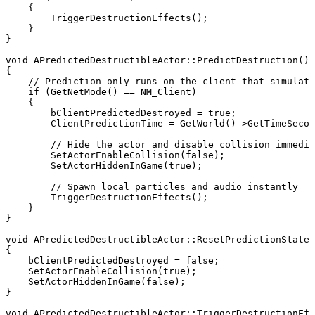
    {

        TriggerDestructionEffects();

    }

}

void APredictedDestructibleActor::PredictDestruction()

{

    // Prediction only runs on the client that simulate
    if (GetNetMode() == NM_Client)

    {

        bClientPredictedDestroyed = true;

        ClientPredictionTime = GetWorld()->GetTimeSecon
        // Hide the actor and disable collision immedia
        SetActorEnableCollision(false);

        SetActorHiddenInGame(true);

        // Spawn local particles and audio instantly

        TriggerDestructionEffects();

    }

}

void APredictedDestructibleActor::ResetPredictionState(
{

    bClientPredictedDestroyed = false;

    SetActorEnableCollision(true);

    SetActorHiddenInGame(false);

}

void APredictedDestructibleActor::TriggerDestructionEff