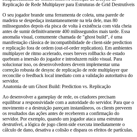
Replicação de Rede Multiplayer para Estruturas de Grid Destrutíveis
O seu jogador brande uma ferramenta de coleta, uma parede de
madeira se despedaça instantaneamente na tela dele, mas 80
milissegundos depois ela pisca de volta à existência com vida cheia
antes de sumir definitivamente 400 milissegundos mais tarde. Essa
anomalia visual, comumente chamada de "ghost build", é uma
manifestação clássica de incompatibilidade de client-side prediction
e replicação fora de ordem (out-of-order replication). Em ambientes
multiplayer de ritmo acelerado, esses breves rollbacks de estado
quebram a imersão do jogador e introduzem ruído visual. Para
solucionar isso, os desenvolvedores devem implementar uma
correção robusta de desync de replicação de rede multiplayer que
reconcilie o feedback local imediato com a validação autoritativa do
servidor.
Anatomia de um Ghost Build: Prediction vs. Replicação
Ao desenvolver a gameplay de rede, os criadores precisam
equilibrar a responsividade com a autoridade do servidor. Para que o
movimento e a destruição pareçam instantâneos, os clients preveem
os resultados das ações antes de receberem a confirmação do
servidor. Por exemplo, quando um jogador ataca uma estrutura
destrutível, a lógica de jogo client-side executa imediatamente o
cálculo de dano, desativa a colisão e dispara os efeitos de partículas.