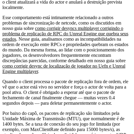
o client atualizará a vida do actor e anulará a destruição prevista
localmente.
Esse comportamento está intimamente relacionado a outros
problemas de sincronização de netcode, como os discutidos em
nosso guia sobre
como corrigir desyncs multiplayer corrigindo o
problema de replicação de RPC do Unreal Engine que quebra seus
estados
. Nesse guia, analisamos como as incompatibilidades na
ordem de execução entre RPCs e propriedades quebram os estados
do mundo. Da mesma forma, ao lidar com o posicionamento dos
jogadores, os desenvolvedores frequentemente encontram
discrepâncias parecidas, conforme detalhado em nosso guia sobre
como corrigir desync de localização de jogador no Uefn e Unreal
Engine multiplayer
.
Quando o client processa o pacote de replicação fora de ordem, ele
vê que o actor está vivo no servidor e força o actor de volta para a
pool ativa. O client é obrigado a esperar até que o pacote de
fechamento de canal finalmente chegue — muitas vezes 0.4
segundos depois — para deletar permanentemente o actor.
Por baixo do capô, os pacotes de replicação são limitados pela
Unidade Máxima de Transmissão (MTU), que normalmente é de
1400 bytes. Se a taxa de conexão do seu jogo for limitada (por
exemplo, com
MaxClientRate
definido para 15000 bytes/s), as