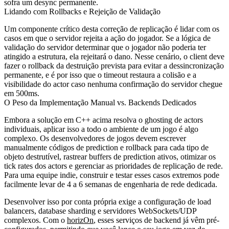
sofra um desync permanente.
Lidando com Rollbacks e Rejeição de Validação
Um componente crítico desta correção de replicação é lidar com os
casos em que o servidor rejeita a ação do jogador. Se a lógica de
validação do servidor determinar que o jogador não poderia ter
atingido a estrutura, ela rejeitará o dano. Nesse cenário, o client deve
fazer o rollback da destruição prevista para evitar a dessincronização
permanente, e é por isso que o timeout restaura a colisão e a
visibilidade do actor caso nenhuma confirmação do servidor chegue
em 500ms.
O Peso da Implementação Manual vs. Backends Dedicados
Embora a solução em C++ acima resolva o ghosting de actors
individuais, aplicar isso a todo o ambiente de um jogo é algo
complexo. Os desenvolvedores de jogos devem escrever
manualmente códigos de prediction e rollback para cada tipo de
objeto destrutível, rastrear buffers de prediction ativos, otimizar os
tick rates dos actors e gerenciar as prioridades de replicação de rede.
Para uma equipe indie, construir e testar esses casos extremos pode
facilmente levar de 4 a 6 semanas de engenharia de rede dedicada.
Desenvolver isso por conta própria exige a configuração de load
balancers, database sharding e servidores WebSockets/UDP
complexos. Com o
horizOn
, esses serviços de backend já vêm pré-