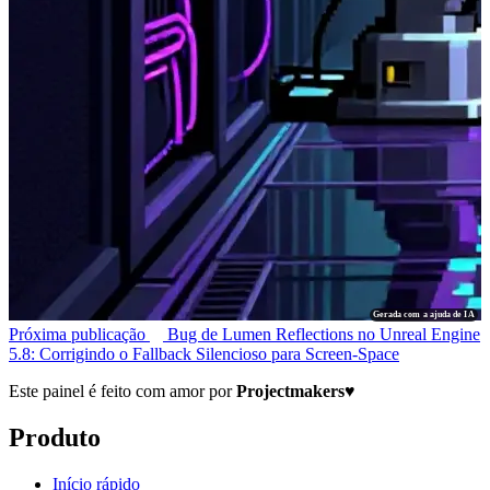
Gerada com a ajuda de IA
Próxima publicação
Bug de Lumen Reflections no Unreal Engine
5.8: Corrigindo o Fallback Silencioso para Screen-Space
Este painel é feito com amor por
Projectmakers
♥
Produto
Início rápido