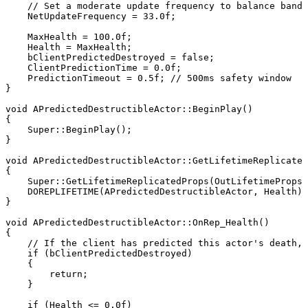
    // Set a moderate update frequency to balance bandw
    NetUpdateFrequency = 33.0f; 

    MaxHealth = 100.0f;

    Health = MaxHealth;

    bClientPredictedDestroyed = false;

    ClientPredictionTime = 0.0f;

    PredictionTimeout = 0.5f; // 500ms safety window

}

void APredictedDestructibleActor::BeginPlay()

{

    Super::BeginPlay();

}

void APredictedDestructibleActor::GetLifetimeReplicated
{

    Super::GetLifetimeReplicatedProps(OutLifetimeProps)
    DOREPLIFETIME(APredictedDestructibleActor, Health);

}

void APredictedDestructibleActor::OnRep_Health()

{

    // If the client has predicted this actor's death, 
    if (bClientPredictedDestroyed)

    {

        return;

    }

    if (Health <= 0.0f)
