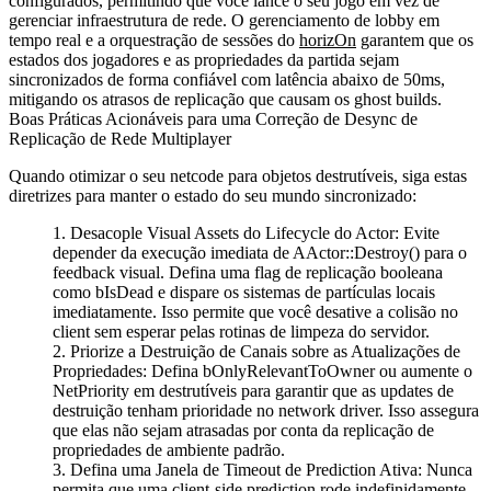
configurados, permitindo que você lance o seu jogo em vez de
gerenciar infraestrutura de rede. O gerenciamento de lobby em
tempo real e a orquestração de sessões do
horizOn
garantem que os
estados dos jogadores e as propriedades da partida sejam
sincronizados de forma confiável com latência abaixo de 50ms,
mitigando os atrasos de replicação que causam os ghost builds.
Boas Práticas Acionáveis para uma Correção de Desync de
Replicação de Rede Multiplayer
Quando otimizar o seu netcode para objetos destrutíveis, siga estas
diretrizes para manter o estado do seu mundo sincronizado:
Desacople Visual Assets do Lifecycle do Actor: Evite
depender da execução imediata de
AActor::Destroy()
para o
feedback visual. Defina uma flag de replicação booleana
como
bIsDead
e dispare os sistemas de partículas locais
imediatamente. Isso permite que você desative a colisão no
client sem esperar pelas rotinas de limpeza do servidor.
Priorize a Destruição de Canais sobre as Atualizações de
Propriedades: Defina
bOnlyRelevantToOwner
ou aumente o
NetPriority
em destrutíveis para garantir que as updates de
destruição tenham prioridade no network driver. Isso assegura
que elas não sejam atrasadas por conta da replicação de
propriedades de ambiente padrão.
Defina uma Janela de Timeout de Prediction Ativa: Nunca
permita que uma client-side prediction rode indefinidamente.