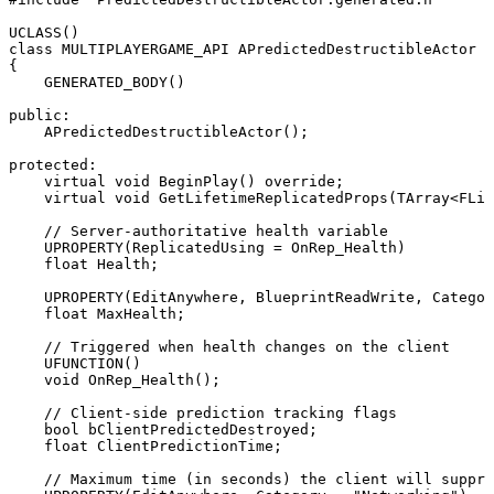
UCLASS()

class MULTIPLAYERGAME_API APredictedDestructibleActor :
{

    GENERATED_BODY()

public:

    APredictedDestructibleActor();

protected:

    virtual void BeginPlay() override;

    virtual void GetLifetimeReplicatedProps(TArray<FLif
    // Server-authoritative health variable

    UPROPERTY(ReplicatedUsing = OnRep_Health)

    float Health;

    UPROPERTY(EditAnywhere, BlueprintReadWrite, Categor
    float MaxHealth;

    // Triggered when health changes on the client

    UFUNCTION()

    void OnRep_Health();

    // Client-side prediction tracking flags

    bool bClientPredictedDestroyed;

    float ClientPredictionTime;

    // Maximum time (in seconds) the client will suppre