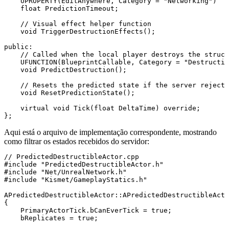
    UPROPERTY(EditAnywhere, Category = "Networking")

    float PredictionTimeout;

    // Visual effect helper function

    void TriggerDestructionEffects();

public:

    // Called when the local player destroys the struct
    UFUNCTION(BlueprintCallable, Category = "Destructio
    void PredictDestruction();

    // Resets the predicted state if the server rejects
    void ResetPredictionState();

    virtual void Tick(float DeltaTime) override;

Aqui está o arquivo de implementação correspondente, mostrando
como filtrar os estados recebidos do servidor:
// PredictedDestructibleActor.cpp

#include "PredictedDestructibleActor.h"

#include "Net/UnrealNetwork.h"

#include "Kismet/GameplayStatics.h"

APredictedDestructibleActor::APredictedDestructibleActo
{

    PrimaryActorTick.bCanEverTick = true;

    bReplicates = true;
