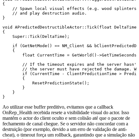
{

    // Spawn local visual effects (e.g. wood splinters,
    // and play destruction audio.

}

void APredictedDestructibleActor::Tick(float DeltaTime)

{

    Super::Tick(DeltaTime);

    if (GetNetMode() == NM_Client && bClientPredictedDe
    {

        float CurrentTime = GetWorld()->GetTimeSeconds(
        // If the timeout expires and the server hasn't
        // the server must have rejected the damage. We
        if (CurrentTime - ClientPredictionTime > Predic
        { 

            ResetPredictionState();

        }

    }

Ao utilizar esse buffer preditivo, evitamos que a callback
OnRep_Health
recebida resete a visibilidade visual do actor. Isso
mantém o actor do client oculto e sem colisão até que o pacote de
fechamento de canal chegue. Se o servidor não concordar com a
destruição (por exemplo, devido a um erro de validação de anti-
cheat), o timeout força um rollback, garantindo que a simulação não