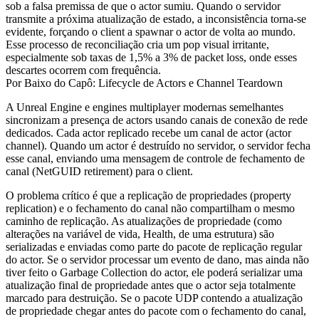
sob a falsa premissa de que o actor sumiu. Quando o servidor
transmite a próxima atualização de estado, a inconsistência torna-se
evidente, forçando o client a spawnar o actor de volta ao mundo.
Esse processo de reconciliação cria um pop visual irritante,
especialmente sob taxas de 1,5% a 3% de packet loss, onde esses
descartes ocorrem com frequência.
Por Baixo do Capô: Lifecycle de Actors e Channel Teardown
A Unreal Engine e engines multiplayer modernas semelhantes
sincronizam a presença de actors usando canais de conexão de rede
dedicados. Cada actor replicado recebe um canal de actor (actor
channel). Quando um actor é destruído no servidor, o servidor fecha
esse canal, enviando uma mensagem de controle de fechamento de
canal (NetGUID retirement) para o client.
O problema crítico é que a replicação de propriedades (property
replication) e o fechamento do canal não compartilham o mesmo
caminho de replicação. As atualizações de propriedade (como
alterações na variável de vida, Health, de uma estrutura) são
serializadas e enviadas como parte do pacote de replicação regular
do actor. Se o servidor processar um evento de dano, mas ainda não
tiver feito o Garbage Collection do actor, ele poderá serializar uma
atualização final de propriedade antes que o actor seja totalmente
marcado para destruição. Se o pacote UDP contendo a atualização
de propriedade chegar antes do pacote com o fechamento do canal,