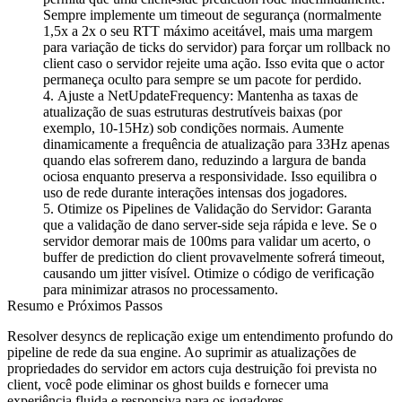
Sempre implemente um timeout de segurança (normalmente
1,5x a 2x o seu RTT máximo aceitável, mais uma margem
para variação de ticks do servidor) para forçar um rollback no
client caso o servidor rejeite uma ação. Isso evita que o actor
permaneça oculto para sempre se um pacote for perdido.
Ajuste a NetUpdateFrequency: Mantenha as taxas de
atualização de suas estruturas destrutíveis baixas (por
exemplo, 10-15Hz) sob condições normais. Aumente
dinamicamente a frequência de atualização para 33Hz apenas
quando elas sofrerem dano, reduzindo a largura de banda
ociosa enquanto preserva a responsividade. Isso equilibra o
uso de rede durante interações intensas dos jogadores.
Otimize os Pipelines de Validação do Servidor: Garanta
que a validação de dano server-side seja rápida e leve. Se o
servidor demorar mais de 100ms para validar um acerto, o
buffer de prediction do client provavelmente sofrerá timeout,
causando um jitter visível. Otimize o código de verificação
para minimizar atrasos no processamento.
Resumo e Próximos Passos
Resolver desyncs de replicação exige um entendimento profundo do
pipeline de rede da sua engine. Ao suprimir as atualizações de
propriedades do servidor em actors cuja destruição foi prevista no
client, você pode eliminar os ghost builds e fornecer uma
experiência fluida e responsiva para os jogadores.