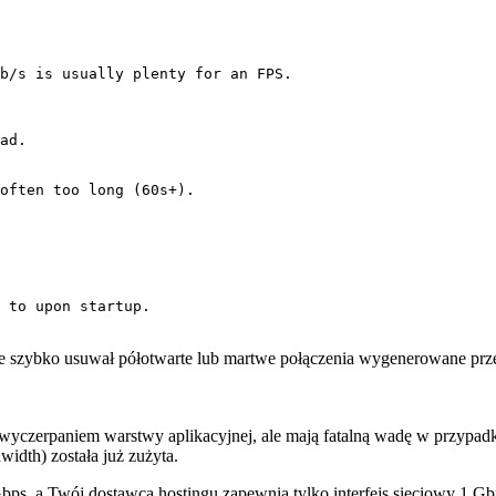
b/s is usually plenty for an FPS.

ad.

often too long (60s+).

 to upon startup.

e szybko usuwał półotwarte lub martwe połączenia wygenerowane prze
d wyczerpaniem warstwy aplikacyjnej, ale mają fatalną wadę w przyp
idth) została już zużyta.
 Gbps, a Twój dostawca hostingu zapewnia tylko interfejs sieciowy 1 