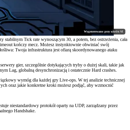
Wygenerowano przy użyciu AI
y stabilnym Tick rate wynoszącym 30, a potem, bez ostrzeżenia, cała
 timeout kończy mecz. Możesz instynktownie obwiniać swój
złośliwa: Twoja infrastruktura jest ofiarą skoordynowanego ataku
ry gier, szczególnie dotykających tryby o dużej skali, takie jak
żnym Lag, globalną desynchronizacją i ostatecznie Hard crashes.
iązkowy wymóg dla każdej gry Live-ops. W tej analizie technicznej
wych oraz jakie konkretne kroki możesz podjąć, aby wzmocnić
stuje niestandardowy protokół oparty na UDP, zarządzany przez
rmalnego Handshake.