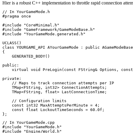
Hier is a robust C++ implementation to throttle rapid connection atte
// In YourGameMode.h

#pragma once

#include "CoreMinimal.h"

#include "GameFramework/GameModeBase.h"

#include "YourGameMode.generated.h"

UCLASS()

class YOURGAME_API AYourGameMode : public AGameModeBase

{

    GENERATED_BODY()

public:

    virtual void PreLogin(const FString& Options, const
private:

    // Maps to track connection attempts per IP

    TMap<FString, int32> ConnectionAttempts;

    TMap<FString, float> LastConnectionTime;

    // Configuration limits

    const int32 MaxAttemptsPerMinute = 4;

    const float LockoutTimeSeconds = 60.0f;

// In YourGameMode.cpp

#include "YourGameMode.h"

#include "Engine/World.h"
