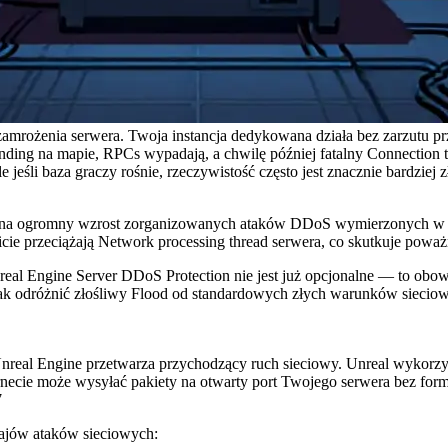
zamrożenia serwera. Twoja instancja dedykowana działa bez zarzutu prz
nding na mapie, RPCs wypadają, a chwilę później fatalny Connection
 jeśli baza graczy rośnie, rzeczywistość często jest znacznie bardziej 
na ogromny wzrost zorganizowanych ataków DDoS wymierzonych w serwe
wicie przeciążają Network processing thread serwera, co skutkuje powa
eal Engine Server DDoS Protection nie jest już opcjonalne — to obow
 jak odróżnić złośliwy Flood od standardowych złych warunków siecio
 Unreal Engine przetwarza przychodzący ruch sieciowy. Unreal wykorzy
rnecie może wysyłać pakiety na otwarty port Twojego serwera bez fo
7
ajów ataków sieciowych: