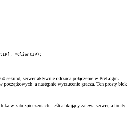
tIP], *ClientIP);

gu 60 sekund, serwer aktywnie odrzuca połączenie w
PreLogin
.
nów początkowych, a następnie wyrzucenie gracza. Ten prosty blok
ka w zabezpieczeniach. Jeśli atakujący zalewa serwer, a limity