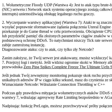
1. Wolumetryczne Floody UDP (Warstwa 4):
Jest to atak typu brute
(NIC) serwera i Network stack systemu operacyjnego zostają całkow
interrupts) uniemożliwiają obsługę legalnego ruchu graczy.
2. Wyczerpanie warstwy aplikacyjnej (Warstwa 7):
Ataki te są znaczn
wysyłać poprawnie sformatowane żądania połączenia Unreal Engine (
przekazuje je do Game thread w celu przetworzenia. Obciążenie CPU 
lub przydzielić pamięć dla złożonych parametrów ciągów znaków w r
podstawową ochronę DDoS. To natychmiast niszczy Tick rate serwera
zabije zamrożoną instancję.
Diagnozowanie ataku: czy to atak, czy tylko zły Netcode?
Zanim założysz, że Twój serwer jest atakowany, musisz wykluczyć k
7. Przejrzyj logi i metryki. Jeśli widzisz ogromne skoki w Memory
przewodnika
Zero Ping Spikes Complete Freeze The Ultimate Uefn S
Jeśli jednak Twój zewnętrzny monitoring pokazuje skok ruchu przyc
unikalnych adresów IP w ciągu kilku sekund, masz do czynienia ze
Wzmacnianie Netcode: Wdrażanie Connection Throttling w C++
Podczas gdy prawdziwa mitygacja wolumetrycznych ataków DDoS mus
warstwy 7, wdrażając agresywny Rate Limiting bezpośrednio w
AGa
Nadpisując funkcję
PreLogin
, możesz przechwytywać próby połączen