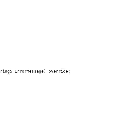
ring& ErrorMessage) override;
