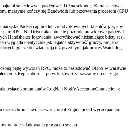
gigabajtami śmieciowych pakietów UDP na sekundę. Karta sieciowa
etom, maszynie kończy się Bandwidth lub przerwania procesora (CPU
wa narzędzi Packet capture lub zmodyfikowanych klientów gry, aby
żki spam RPC.
NetDriver
akceptuje te pozornie prawidłowe pakiety i
ch Handshakes logowania, zweryfikować nieistniejące bilety sesji
en wygląda identycznie jak legalna aktywność graczy, omija on
których gracze doświadczają tuż przed tym, jak proces Watchdog
eskończoną pętlę wywołań RPC, może to naśladować DDoS w warstwie
 problemem z Replication — po wskazówki zapraszamy do naszego
zują tysiące komunikatów
LogNet: NotifyAcceptingConnection
z
możesz chronić swój serwer Unreal Engine przed wyczerpaniem
towny proces ładowania gracza do świata.