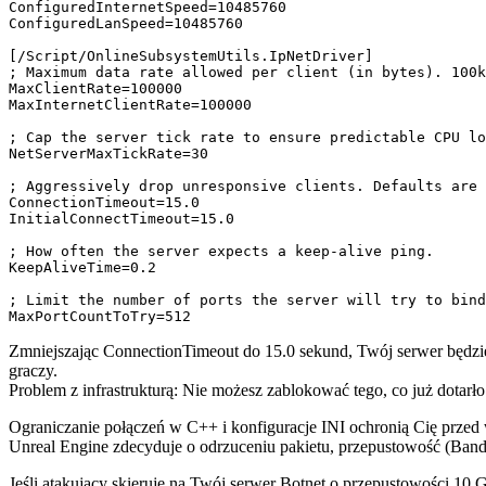
ConfiguredInternetSpeed=10485760

ConfiguredLanSpeed=10485760

[/Script/OnlineSubsystemUtils.IpNetDriver]

; Maximum data rate allowed per client (in bytes). 100k
MaxClientRate=100000

MaxInternetClientRate=100000

; Cap the server tick rate to ensure predictable CPU lo
NetServerMaxTickRate=30

; Aggressively drop unresponsive clients. Defaults are 
ConnectionTimeout=15.0

InitialConnectTimeout=15.0

; How often the server expects a keep-alive ping.

KeepAliveTime=0.2

; Limit the number of ports the server will try to bind
Zmniejszając
ConnectionTimeout
do
15.0
sekund, Twój serwer będzi
graczy.
Problem z infrastrukturą: Nie możesz zablokować tego, co już dotarło
Ograniczanie połączeń w C++ i konfiguracje INI ochronią Cię prze
Unreal Engine zdecyduje o odrzuceniu pakietu, przepustowość (Bandw
Jeśli atakujący skieruje na Twój serwer Botnet o przepustowości 10