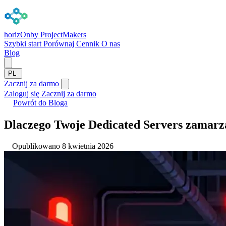
horizOn
by ProjectMakers
Szybki start
Porównaj
Cennik
O nas
Blog
PL
Zacznij za darmo
Zaloguj się
Zacznij za darmo
Powrót do Bloga
Dlaczego Twoje Dedicated Servers zamarz
Opublikowano 8 kwietnia 2026