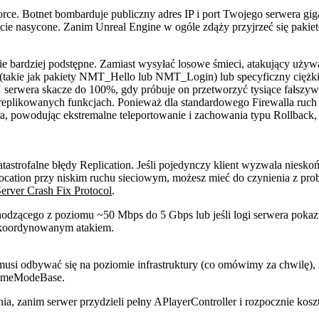
-force. Botnet bombarduje publiczny adres IP i port Twojego serwera 
icie nasycone. Zanim Unreal Engine w ogóle zdąży przyjrzeć się paki
ie bardziej podstępne. Zamiast wysyłać losowe śmieci, atakujący uży
takie jak pakiety
NMT_Hello
lub
NMT_Login
) lub specyficzny cię
serwera skacze do 100%, gdy próbuje on przetworzyć tysiące fałszywy
eplikowanych funkcjach. Ponieważ dla standardowego Firewalla ruch t
, powodując ekstremalne teleportowanie i zachowania typu Rollback, 
atastrofalne błędy Replication. Jeśli pojedynczy klient wyzwala ni
 allocation przy niskim ruchu sieciowym, możesz mieć do czynienia z
erver Crash Fix Protocol
.
hodzącego z poziomu ~50 Mbps do 5 Gbps lub jeśli logi serwera poka
 skoordynowanym atakiem.
i odbywać się na poziomie infrastruktury (co omówimy za chwilę), 
meModeBase
.
ia, zanim serwer przydzieli pełny
APlayerController
i rozpocznie kosz