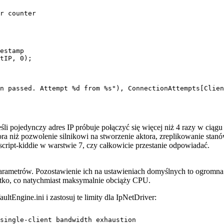
r counter

estamp

tIP, 0);

n passed. Attempt %d from %s"), ConnectionAttempts[Clien
śli pojedynczy adres IP próbuje połączyć się więcej niż 4 razy w cią
ora niż pozwolenie silnikowi na stworzenie aktora, zreplikowanie sta
ript-kiddie w warstwie 7, czy całkowicie przestanie odpowiadać.
rametrów. Pozostawienie ich na ustawieniach domyślnych to ogromna lu
stko, co natychmiast maksymalnie obciąży CPU.
aultEngine.ini
i zastosuj te limity dla
IpNetDriver
:
single-client bandwidth exhaustion
