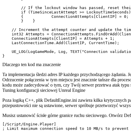
        // If the lockout window has passed, reset thei
        if (TimeSinceLastAttempt >= LockoutTimeSeconds)

        {            ConnectionAttempts[ClientIP] = 0;

        }    }

    // Increment the attempt counter and update the tim
    int32 Attempts = ConnectionAttempts.FindOrAdd(Clien
    ConnectionAttempts[ClientIP] = Attempts + 1;

    LastConnectionTime.Add(ClientIP, CurrentTime);

    UE_LOG(LogGameMode, Log, TEXT("Connection validatio
Dlaczego ten kod ma znaczenie
Ta implementacja śledzi adres IP każdego przychodzącego żądania. Je
Odrzucenie połączenia w tym miejscu jest znacznie tańsze dla proces
kodu może zadecydować o tym, czy Twój serwer przetrwa atak typu sc
Tuning konfiguracji sieciowej Unreal Engine
Poza logiką C++, plik
DefaultEngine.ini
zawiera kilka krytycznych pa
przepustowości nie są ustawione, serwer spróbuje przetworzyć wszy
Musisz ustanowić ścisłe górne granice ruchu sieciowego. Otwórz
Def
[/Script/Engine.Player]

; Limit maximum connection speed to 10 MB/s to prevent 