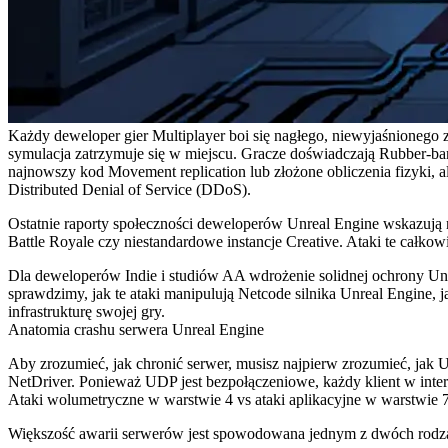
Każdy deweloper gier Multiplayer boi się nagłego, niewyjaśnionego 
symulacja zatrzymuje się w miejscu. Gracze doświadczają Rubber-ba
najnowszy kod Movement replication lub złożone obliczenia fizyki, ale
Distributed Denial of Service (DDoS).
Ostatnie raporty społeczności deweloperów Unreal Engine wskazują 
Battle Royale czy niestandardowe instancje Creative. Ataki te całko
Dla deweloperów Indie i studiów AA wdrożenie solidnej ochrony Unr
sprawdzimy, jak te ataki manipulują Netcode silnika Unreal Engine,
infrastrukturę swojej gry.
Anatomia crashu serwera Unreal Engine
Aby zrozumieć, jak chronić serwer, musisz najpierw zrozumieć, jak
NetDriver
. Ponieważ UDP jest bezpołączeniowe, każdy klient w inte
Ataki wolumetryczne w warstwie 4 vs ataki aplikacyjne w warstwie 
Większość awarii serwerów jest spowodowana jednym z dwóch rodz