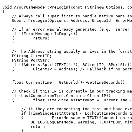
void AYourGameMode::PreLogin(const FString& Options, co
{

    // Always call super first to handle native bans an
    Super::PreLogin(Options, Address, UniqueId, ErrorMe
    // If an error was already generated (e.g., server 
    if (!ErrorMessage.IsEmpty())

    {        return;

    }

    // The Address string usually arrives in the format
    FString ClientIP;

    FString PortStr;

    if (!Address.Split(TEXT(":"), &ClientIP, &PortStr))

    {        ClientIP = Address; // Fallback if no port
    }

    float CurrentTime = GetWorld()->GetTimeSeconds();

    // Check if this IP is currently in our tracking ma
    if (LastConnectionTime.Contains(ClientIP))

    {        float TimeSinceLastAttempt = CurrentTime -
        // If they are connecting too fast and have exc
        if (TimeSinceLastAttempt < LockoutTimeSeconds &
        {            ErrorMessage = TEXT("Connection ra
            UE_LOG(LogGameMode, Warning, TEXT("DDoS Mit
            return;

        }
