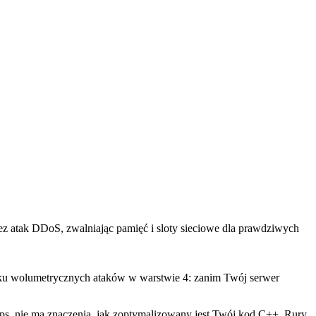
z atak DDoS, zwalniając pamięć i sloty sieciowe dla prawdziwych
adku wolumetrycznych ataków w warstwie 4:
zanim Twój serwer
Gbps, nie ma znaczenia, jak zoptymalizowany jest Twój kod C++. Rury