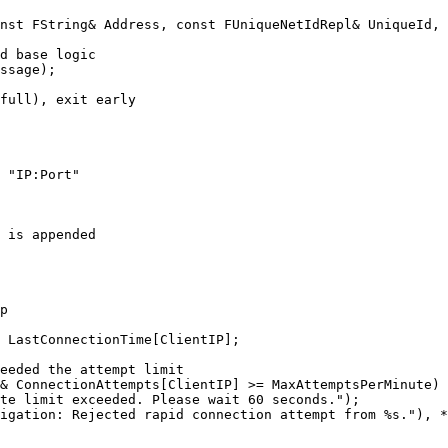
nst FString& Address, const FUniqueNetIdRepl& UniqueId, 
d base logic

ssage);

full), exit early

 "IP:Port"

 is appended

p

 LastConnectionTime[ClientIP];

eeded the attempt limit

& ConnectionAttempts[ClientIP] >= MaxAttemptsPerMinute)

te limit exceeded. Please wait 60 seconds.");

igation: Rejected rapid connection attempt from %s."), *