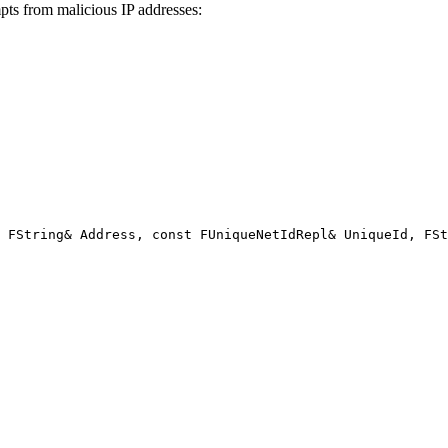
mpts from malicious IP addresses:
 FString& Address, const FUniqueNetIdRepl& UniqueId, FSt