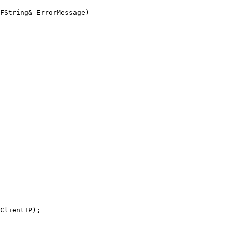
FString& ErrorMessage)

ClientIP);
