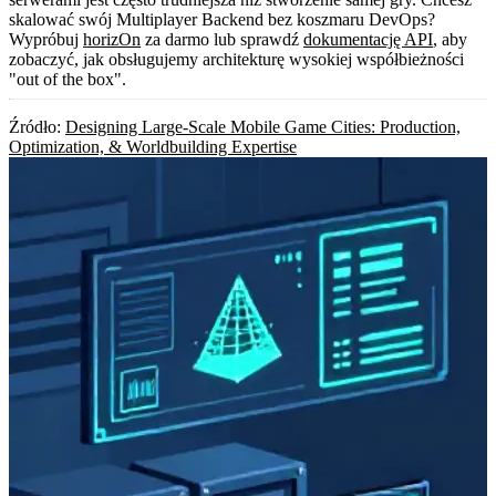
skalować swój Multiplayer Backend bez koszmaru DevOps?
Wypróbuj
horizOn
za darmo lub sprawdź
dokumentację API
, aby
zobaczyć, jak obsługujemy architekturę wysokiej współbieżności
"out of the box".
Źródło:
Designing Large-Scale Mobile Game Cities: Production,
Optimization, & Worldbuilding Expertise