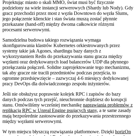
Projektując miasto o skali MMO, świat musi być fizycznie
podzielony na wiele instancji serwerowych (Shardy lub Nody). Gdy
gracz przechodzi przez most z węzła Downtown do węzła Slums,
jego połączenie klienckie i stan świata muszą zostać płynnie
przekazane (hand-off) między dwoma całkowicie różnymi
procesami serwerowymi.
Samodzielna budowa takiego rozwiązania wymaga
skonfigurowania klastrów Kubernetes orkiestrowanych przez
systemy takie jak Agones, shardingu bazy danych z
wykorzystaniem Redis do przekazywania stanu gracza między
węzłami oraz dedykowanych load balancerów UDP dla płynnego
przełączania połączeń. Solidne zaprojektowanie tego mechanizmu,
tak aby gracze nie tracili przedmiotów podczas przejścia, to
ogromne przedsięwzięcie – zazwyczaj 4-6 miesięcy dedykowanej
pracy DevOps dla doświadczonego zespołu inżynierów.
Jeśli nie obsłużysz poprawnie kolejek RPC i zapisów do bazy
danych podczas tych przejść, nieuchronnie dojdziesz do korupcji
stanu. Omówiliśmy wcześniej mechanikę
naprawiania problemów z
replikacją RPC w Unreal Engine psujących stany
, a te same zasady
mają bezpośrednie zastosowanie do przekazywania przestrzennego
między węzłami serwerowymi.
W tym miejscu błyszczą rozwiązania platformowe. Dzięki
horizOn