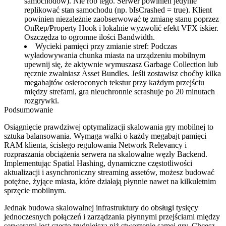
samochodów). Nie rób tego. Serwer powinien jedynie
replikować stan samochodu (np.
bIsCrashed = true
). Klient
powinien niezależnie zaobserwować tę zmianę stanu poprzez
OnRep/Property Hook i lokalnie wyzwolić efekt VFX iskier.
Oszczędza to ogromne ilości Bandwidth.
Wycieki pamięci przy zmianie stref:
Podczas
wyładowywania chunka miasta na urządzeniu mobilnym
upewnij się, że aktywnie wymuszasz Garbage Collection lub
ręcznie zwalniasz Asset Bundles. Jeśli zostawisz choćby kilka
megabajtów osieroconych tekstur przy każdym przejściu
między strefami, gra nieuchronnie scrashuje po 20 minutach
rozgrywki.
Podsumowanie
Osiągnięcie prawdziwej optymalizacji skalowania gry mobilnej to
sztuka balansowania. Wymaga walki o każdy megabajt pamięci
RAM klienta, ścisłego regulowania Network Relevancy i
rozpraszania obciążenia serwera na skalowalne węzły Backend.
Implementując Spatial Hashing, dynamiczne częstotliwości
aktualizacji i asynchroniczny streaming assetów, możesz budować
potężne, żyjące miasta, które działają płynnie nawet na kilkuletnim
sprzęcie mobilnym.
Jednak budowa skalowalnej infrastruktury do obsługi tysięcy
jednoczesnych połączeń i zarządzania płynnymi przejściami między
serwerami jest często trudniejsza niż stworzenie samej gry. Chcesz