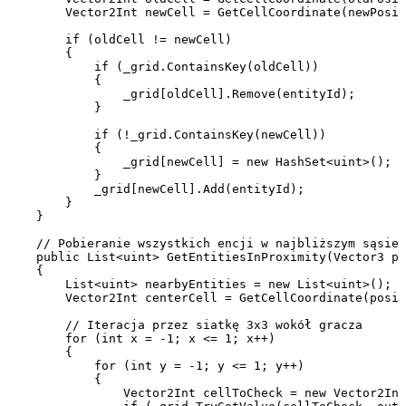
        Vector2Int newCell = GetCellCoordinate(newPosit
        if (oldCell != newCell)

        {

            if (_grid.ContainsKey(oldCell))

            {

                _grid[oldCell].Remove(entityId);

            }

            if (!_grid.ContainsKey(newCell))

            {

                _grid[newCell] = new HashSet<uint>();

            }

            _grid[newCell].Add(entityId);

        }

    }

    // Pobieranie wszystkich encji w najbliższym sąsied
    public List<uint> GetEntitiesInProximity(Vector3 po
    {

        List<uint> nearbyEntities = new List<uint>();

        Vector2Int centerCell = GetCellCoordinate(posit
        // Iteracja przez siatkę 3x3 wokół gracza

        for (int x = -1; x <= 1; x++)

        {

            for (int y = -1; y <= 1; y++)

            {

                Vector2Int cellToCheck = new Vector2Int