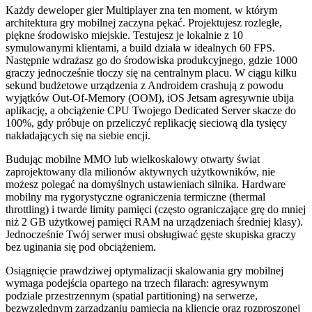
Każdy deweloper gier Multiplayer zna ten moment, w którym
architektura gry mobilnej zaczyna pękać. Projektujesz rozległe,
piękne środowisko miejskie. Testujesz je lokalnie z 10
symulowanymi klientami, a build działa w idealnych 60 FPS.
Następnie wdrażasz go do środowiska produkcyjnego, gdzie 1000
graczy jednocześnie tłoczy się na centralnym placu. W ciągu kilku
sekund budżetowe urządzenia z Androidem crashują z powodu
wyjątków Out-Of-Memory (OOM), iOS Jetsam agresywnie ubija
aplikację, a obciążenie CPU Twojego Dedicated Server skacze do
100%, gdy próbuje on przeliczyć replikację sieciową dla tysięcy
nakładających się na siebie encji.
Budując mobilne MMO lub wielkoskalowy otwarty świat
zaprojektowany dla milionów aktywnych użytkowników, nie
możesz polegać na domyślnych ustawieniach silnika. Hardware
mobilny ma rygorystyczne ograniczenia termiczne (thermal
throttling) i twarde limity pamięci (często ograniczające grę do mniej
niż 2 GB użytkowej pamięci RAM na urządzeniach średniej klasy).
Jednocześnie Twój serwer musi obsługiwać gęste skupiska graczy
bez uginania się pod obciążeniem.
Osiągnięcie prawdziwej optymalizacji skalowania gry mobilnej
wymaga podejścia opartego na trzech filarach: agresywnym
podziale przestrzennym (spatial partitioning) na serwerze,
bezwzględnym zarządzaniu pamięcią na kliencie oraz rozproszonej