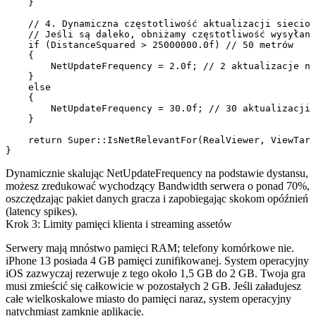
    }

    // 4. Dynamiczna częstotliwość aktualizacji sieciow
    // Jeśli są daleko, obniżamy częstotliwość wysyłani
    if (DistanceSquared > 25000000.0f) // 50 metrów

    {

        NetUpdateFrequency = 2.0f; // 2 aktualizacje na
    }

    else

    {

        NetUpdateFrequency = 30.0f; // 30 aktualizacji 
    }

    return Super::IsNetRelevantFor(RealViewer, ViewTarg
Dynamicznie skalując
NetUpdateFrequency
na podstawie dystansu,
możesz zredukować wychodzący Bandwidth serwera o ponad 70%,
oszczędzając pakiet danych gracza i zapobiegając skokom opóźnień
(latency spikes).
Krok 3: Limity pamięci klienta i streaming assetów
Serwery mają mnóstwo pamięci RAM; telefony komórkowe nie.
iPhone 13 posiada 4 GB pamięci zunifikowanej. System operacyjny
iOS zazwyczaj rezerwuje z tego około 1,5 GB do 2 GB. Twoja gra
musi zmieścić się całkowicie w pozostałych 2 GB. Jeśli załadujesz
całe wielkoskalowe miasto do pamięci naraz, system operacyjny
natychmiast zamknie aplikację.