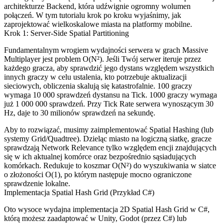
architekturze Backend, która udźwignie ogromny wolumen
połączeń. W tym tutorialu krok po kroku wyjaśnimy, jak
zaprojektować wielkoskalowe miasta na platformy mobilne.
Krok 1: Server-Side Spatial Partitioning
Fundamentalnym wrogiem wydajności serwera w grach Massive
Multiplayer jest problem O(N²). Jeśli Twój serwer iteruje przez
każdego gracza, aby sprawdzić jego dystans względem wszystkich
innych graczy w celu ustalenia, kto potrzebuje aktualizacji
sieciowych, obliczenia skalują się katastrofalnie. 100 graczy
wymaga 10 000 sprawdzeń dystansu na Tick. 1000 graczy wymaga
już 1 000 000 sprawdzeń. Przy Tick Rate serwera wynoszącym 30
Hz, daje to 30 milionów sprawdzeń na sekundę.
Aby to rozwiązać, musimy zaimplementować Spatial Hashing (lub
systemy Grid/Quadtree). Dzieląc miasto na logiczną siatkę, gracze
sprawdzają Network Relevance tylko względem encji znajdujących
się w ich aktualnej komórce oraz bezpośrednio sąsiadujących
komórkach. Redukuje to koszmar O(N²) do wyszukiwania w siatce
o złożoności O(1), po którym następuje mocno ograniczone
sprawdzenie lokalne.
Implementacja Spatial Hash Grid (Przykład C#)
Oto wysoce wydajna implementacja 2D Spatial Hash Grid w C#,
którą możesz zaadaptować w Unity, Godot (przez C#) lub