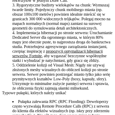
rekwizytów w jednym Draw Call.
Rygorystyczne budżety wielokątów na chunk:
Wymuszaj
twarde limity. Pojedynczy chunk mobilnego miasta (np.
obszar 100x100 metrów) powinien idealnie mieścić się w
granicach 300 000 widocznych trójkątów. Polegaj mocno na
mapach normalnych (normal maps) zamiast na surowej
geometrii do symulowania detali architektonicznych.
Implementacja hibernacji po stronie serwera:
Uruchamianie
Dedicated Server dla ogromnego miasta, w którym 80%
mapy jest obecnie puste, to najprostsza droga do bankructwa
studia. Potrzebujesz agresywnego zarządzania instancjami,
czerpiąc inspirację z
propozycji optymalizacji hibernacji
serwerów Fortnite
, aby wygaszać bezczynne współrzędne
siatki i wybudzać je natychmiast, gdy gracz się zbliży.
Oddzielenie kolizji od Visual Mesh:
Nigdy nie używaj
złożonych meshy wizualnych do obliczeń kolizji po stronie
serwera. Serwer powinien postrzegać miasto tylko jako serię
prymitywnych kształtów Low-Poly (boxy, kapsuły, sfery).
Utrzymuje to minimalne zużycie pamięci serwera i sprawia,
że obliczenia fizyki zajmują ułamki milisekund.
Typowe pułapki, których należy unikać
Pułapka zalewania RPC (RPC Flooding):
Deweloperzy
często wyzwalają Remote Procedure Calls (RPC) z serwera
do klienta dla efektów wizualnych (np. iskry przy zderzeniu