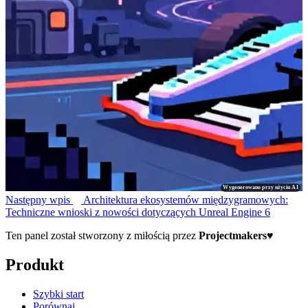
Wygenerowano przy użyciu AI
Następny wpis
Architektura ekosystemów międzygramowych:
Techniczne wnioski z nowości dotyczących Unreal Engine 6
Ten panel został stworzony z miłością przez
Projectmakers
♥
Produkt
Szybki start
Porównaj