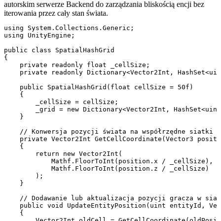
autorskim serwerze Backend do zarządzania bliskością encji bez
iterowania przez cały stan świata.
using System.Collections.Generic;

using UnityEngine;

public class SpatialHashGrid

{

    private readonly float _cellSize;

    private readonly Dictionary<Vector2Int, HashSet<uin
    public SpatialHashGrid(float cellSize = 50f)

    {

        _cellSize = cellSize;

        _grid = new Dictionary<Vector2Int, HashSet<uint
    }

    // Konwersja pozycji świata na współrzędne siatki

    private Vector2Int GetCellCoordinate(Vector3 positi
    {

        return new Vector2Int(

            Mathf.FloorToInt(position.x / _cellSize),

            Mathf.FloorToInt(position.z / _cellSize)

        );

    }

    // Dodawanie lub aktualizacja pozycji gracza w siat
    public void UpdateEntityPosition(uint entityId, Vec
    {

        Vector2Int oldCell = GetCellCoordinate(oldPosit