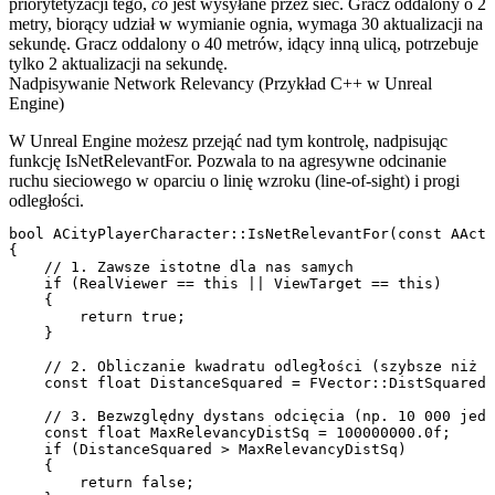
priorytetyzacji tego,
co
jest wysyłane przez sieć. Gracz oddalony o 2
metry, biorący udział w wymianie ognia, wymaga 30 aktualizacji na
sekundę. Gracz oddalony o 40 metrów, idący inną ulicą, potrzebuje
tylko 2 aktualizacji na sekundę.
Nadpisywanie Network Relevancy (Przykład C++ w Unreal
Engine)
W Unreal Engine możesz przejąć nad tym kontrolę, nadpisując
funkcję
IsNetRelevantFor
. Pozwala to na agresywne odcinanie
ruchu sieciowego w oparciu o linię wzroku (line-of-sight) i progi
odległości.
bool ACityPlayerCharacter::IsNetRelevantFor(const AActo
{

    // 1. Zawsze istotne dla nas samych

    if (RealViewer == this || ViewTarget == this)

    {

        return true;

    }

    // 2. Obliczanie kwadratu odległości (szybsze niż d
    const float DistanceSquared = FVector::DistSquared(
    // 3. Bezwzględny dystans odcięcia (np. 10 000 jedn
    const float MaxRelevancyDistSq = 100000000.0f; 

    if (DistanceSquared > MaxRelevancyDistSq)

    {

        return false;
