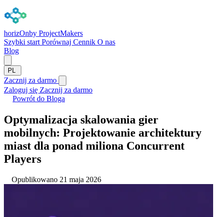
horizOn
by ProjectMakers
Szybki start
Porównaj
Cennik
O nas
Blog
PL
Zacznij za darmo
Zaloguj się
Zacznij za darmo
Powrót do Bloga
Optymalizacja skalowania gier
mobilnych: Projektowanie architektury
miast dla ponad miliona Concurrent
Players
Opublikowano 21 maja 2026