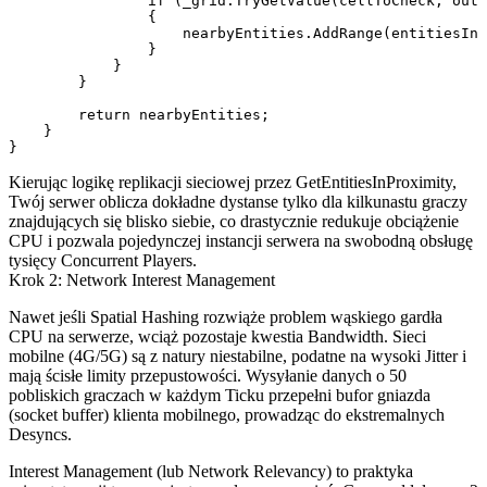
                if (_grid.TryGetValue(cellToCheck, out 
                {

                    nearbyEntities.AddRange(entitiesInC
                }

            }

        }

        return nearbyEntities;

    }

Kierując logikę replikacji sieciowej przez
GetEntitiesInProximity
,
Twój serwer oblicza dokładne dystanse tylko dla kilkunastu graczy
znajdujących się blisko siebie, co drastycznie redukuje obciążenie
CPU i pozwala pojedynczej instancji serwera na swobodną obsługę
tysięcy Concurrent Players.
Krok 2: Network Interest Management
Nawet jeśli Spatial Hashing rozwiąże problem wąskiego gardła
CPU na serwerze, wciąż pozostaje kwestia Bandwidth. Sieci
mobilne (4G/5G) są z natury niestabilne, podatne na wysoki Jitter i
mają ścisłe limity przepustowości. Wysyłanie danych o 50
pobliskich graczach w każdym Ticku przepełni bufor gniazda
(socket buffer) klienta mobilnego, prowadząc do ekstremalnych
Desyncs.
Interest Management (lub Network Relevancy) to praktyka