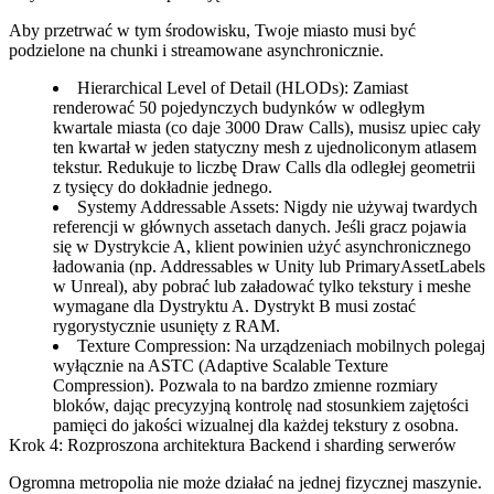
Aby przetrwać w tym środowisku, Twoje miasto musi być
podzielone na chunki i streamowane asynchronicznie.
Hierarchical Level of Detail (HLODs):
Zamiast
renderować 50 pojedynczych budynków w odległym
kwartale miasta (co daje 3000 Draw Calls), musisz upiec cały
ten kwartał w jeden statyczny mesh z ujednoliconym atlasem
tekstur. Redukuje to liczbę Draw Calls dla odległej geometrii
z tysięcy do dokładnie jednego.
Systemy Addressable Assets:
Nigdy nie używaj twardych
referencji w głównych assetach danych. Jeśli gracz pojawia
się w Dystrykcie A, klient powinien użyć asynchronicznego
ładowania (np. Addressables w Unity lub PrimaryAssetLabels
w Unreal), aby pobrać lub załadować tylko tekstury i meshe
wymagane dla Dystryktu A. Dystrykt B musi zostać
rygorystycznie usunięty z RAM.
Texture Compression:
Na urządzeniach mobilnych polegaj
wyłącznie na ASTC (Adaptive Scalable Texture
Compression). Pozwala to na bardzo zmienne rozmiary
bloków, dając precyzyjną kontrolę nad stosunkiem zajętości
pamięci do jakości wizualnej dla każdej tekstury z osobna.
Krok 4: Rozproszona architektura Backend i sharding serwerów
Ogromna metropolia nie może działać na jednej fizycznej maszynie.