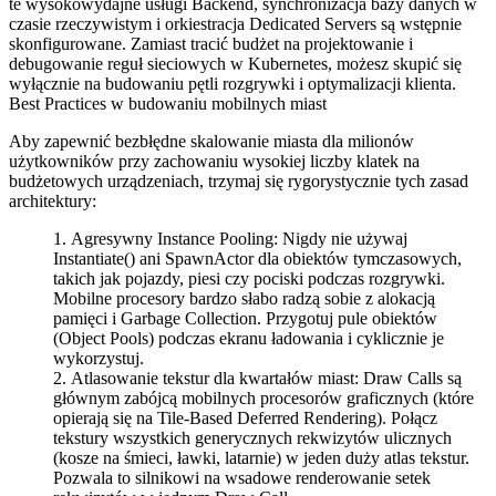
te wysokowydajne usługi Backend, synchronizacja bazy danych w
czasie rzeczywistym i orkiestracja Dedicated Servers są wstępnie
skonfigurowane. Zamiast tracić budżet na projektowanie i
debugowanie reguł sieciowych w Kubernetes, możesz skupić się
wyłącznie na budowaniu pętli rozgrywki i optymalizacji klienta.
Best Practices w budowaniu mobilnych miast
Aby zapewnić bezbłędne skalowanie miasta dla milionów
użytkowników przy zachowaniu wysokiej liczby klatek na
budżetowych urządzeniach, trzymaj się rygorystycznie tych zasad
architektury:
Agresywny Instance Pooling:
Nigdy nie używaj
Instantiate()
ani
SpawnActor
dla obiektów tymczasowych,
takich jak pojazdy, piesi czy pociski podczas rozgrywki.
Mobilne procesory bardzo słabo radzą sobie z alokacją
pamięci i Garbage Collection. Przygotuj pule obiektów
(Object Pools) podczas ekranu ładowania i cyklicznie je
wykorzystuj.
Atlasowanie tekstur dla kwartałów miast:
Draw Calls są
głównym zabójcą mobilnych procesorów graficznych (które
opierają się na Tile-Based Deferred Rendering). Połącz
tekstury wszystkich generycznych rekwizytów ulicznych
(kosze na śmieci, ławki, latarnie) w jeden duży atlas tekstur.
Pozwala to silnikowi na wsadowe renderowanie setek