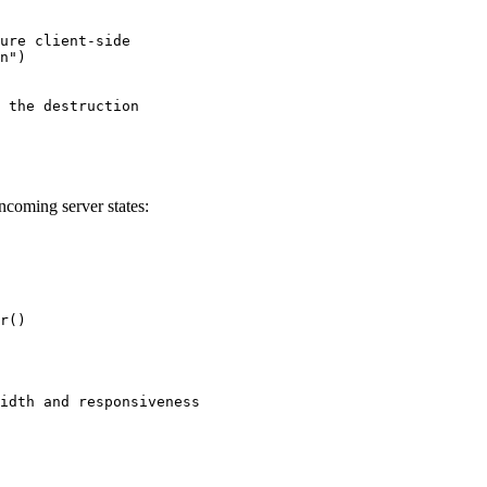
ure client-side

n")

 the destruction

ncoming server states:
r()

idth and responsiveness
