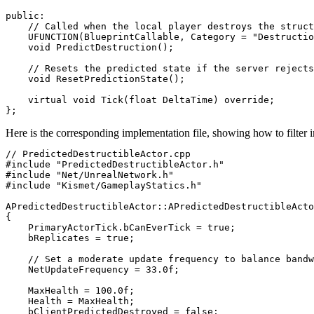
public:

    // Called when the local player destroys the struct
    UFUNCTION(BlueprintCallable, Category = "Destructio
    void PredictDestruction();

    // Resets the predicted state if the server rejects
    void ResetPredictionState();

    virtual void Tick(float DeltaTime) override;

Here is the corresponding implementation file, showing how to filter i
// PredictedDestructibleActor.cpp

#include "PredictedDestructibleActor.h"

#include "Net/UnrealNetwork.h"

#include "Kismet/GameplayStatics.h"

APredictedDestructibleActor::APredictedDestructibleActo
{

    PrimaryActorTick.bCanEverTick = true;

    bReplicates = true;

    // Set a moderate update frequency to balance bandw
    NetUpdateFrequency = 33.0f; 

    MaxHealth = 100.0f;

    Health = MaxHealth;

    bClientPredictedDestroyed = false;
