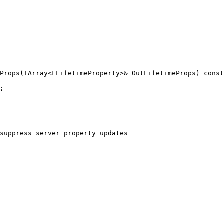
Props(TArray<FLifetimeProperty>& OutLifetimeProps) const

;

suppress server property updates
