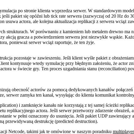
mulacja po stronie klienta wyprzedza serwer. W standardowym modelu
eśli pakiet się opóźni lub tick rate serwera (zazwyczaj od 20 Hz do 3
on usuwa actora, ale kolejna aktualizacja replikacji z serwera wciąż z
nych strukturach. W porównaniu z kamieniem lub metalem drewno ma ni
y akcją gracza a potwierdzeniem serwera jest niezwykle wąskie. Każde
ora, ponieważ serwer wciąż raportuje, że ten żyje.
rukcja pozostaje w zawieszeniu. Jeśli klient wyśle pakiet z obrażeniam
Klient kontynuuje wtedy symulację przy błędnym założeniu, że actor zni
tora w świecie gry. Ten proces uzgadniania stanu (reconciliation) pow
hronizują obecność actorów za pomocą dedykowanych kanałów połącze
rze, serwer zamyka ten kanał, wysyłając do klienta komunikat kontrol
ication) i zamknięcie kanału nie korzystają z tej samej ścieżki replika
etu replikacyjnego actora. Jeśli serwer przetworzy zdarzenie obrażeń, 
stanie w pełni oznaczony do usunięcia. Jeśli pakiet UDP zawierający a
lną przewidywaną destrukcję (predicted destruction).
zacji Netcode, takimi jak te omówione w naszym poradniku
multiplayer