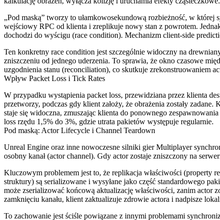
kalkulację obrażeń, wyłącza kolizję i uruchamia efekty cząsteczkowe.
„Pod maską” tworzy to ułamkowosekundową rozbieżność, w której sy
wejściowy RPC od klienta i zreplikuje nowy stan z powrotem. Jednak j
dochodzi do wyścigu (race condition). Mechanizm client-side predicti
Ten konkretny race condition jest szczególnie widoczny na drewnia
zniszczeniu od jednego uderzenia. To sprawia, że okno czasowe międz
uzgodnienia stanu (reconciliation), co skutkuje zrekonstruowaniem act
Wpływ Packet Loss i Tick Rates
W przypadku wystąpienia packet loss, przewidziana przez klienta dest
przetworzy, podczas gdy klient założy, że obrażenia zostały zadane. 
staje się widoczna, zmuszając klienta do ponownego zespawnowania ac
loss rzędu 1,5% do 3%, gdzie utrata pakietów występuje regularnie.
Pod maską: Actor Lifecycle i Channel Teardown
Unreal Engine oraz inne nowoczesne silniki gier Multiplayer sync
osobny kanał (actor channel). Gdy actor zostaje zniszczony na serwe
Kluczowym problemem jest to, że replikacja właściwości (property repl
struktury) są serializowane i wysyłane jako część standardowego paki
może zserializować końcową aktualizację właściwości, zanim actor zo
zamknięciu kanału, klient zaktualizuje zdrowie actora i nadpisze loka
To zachowanie jest ściśle powiązane z innymi problemami synchroni