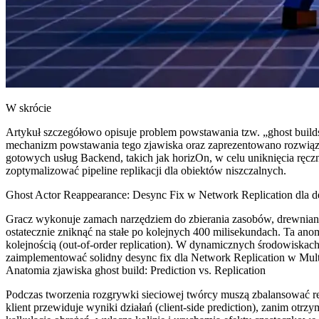
W skrócie
Artykuł szczegółowo opisuje problem powstawania tzw. „ghost builds
mechanizm powstawania tego zjawiska oraz zaprezentowano rozwiązan
gotowych usług Backend, takich jak horizOn, w celu uniknięcia ręc
zoptymalizować pipeline replikacji dla obiektów niszczalnych.
Ghost Actor Reappearance: Desync Fix w Network Replication dla dest
Gracz wykonuje zamach narzędziem do zbierania zasobów, drewniana 
ostatecznie zniknąć na stałe po kolejnych 400 milisekundach. Ta anom
kolejnością (out-of-order replication). W dynamicznych środowiskach
zaimplementować solidny desync fix dla Network Replication w Multip
Anatomia zjawiska ghost build: Prediction vs. Replication
Podczas tworzenia rozgrywki sieciowej twórcy muszą zbalansować res
klient przewiduje wyniki działań (client-side prediction), zanim otrz