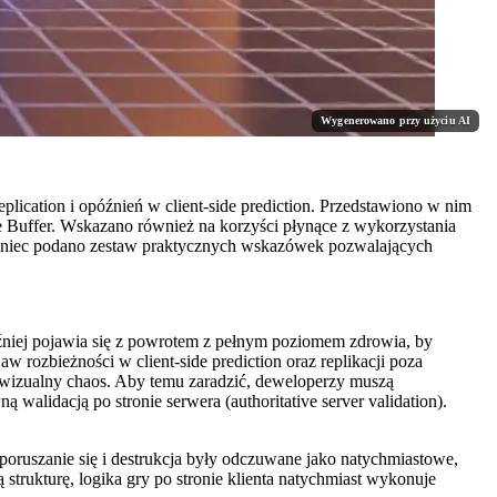
Wygenerowano przy użyciu AI
ication i opóźnień w client-side prediction. Przedstawiono w nim
e Buffer. Wskazano również na korzyści płynące z wykorzystania
 koniec podano zestaw praktycznych wskazówek pozwalających
óźniej pojawia się z powrotem z pełnym poziomem zdrowia, by
w rozbieżności w client-side prediction oraz replikacji poza
ją wizualny chaos. Aby temu zaradzić, deweloperzy muszą
walidacją po stronie serwera (authoritative server validation).
poruszanie się i destrukcja były odczuwane jako natychmiastowe,
 strukturę, logika gry po stronie klienta natychmiast wykonuje