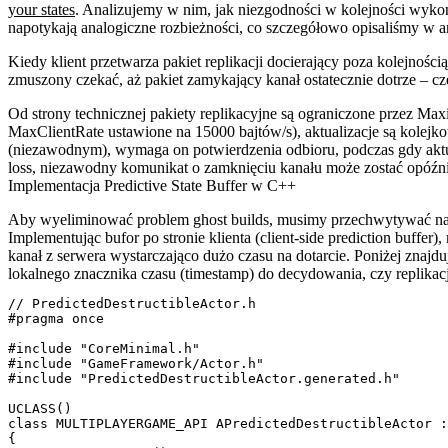
your states
. Analizujemy w nim, jak niezgodności w kolejności wyko
napotykają analogiczne rozbieżności, co szczegółowo opisaliśmy w a
Kiedy klient przetwarza pakiet replikacji docierający poza kolejnością
zmuszony czekać, aż pakiet zamykający kanał ostatecznie dotrze – cz
Od strony technicznej pakiety replikacyjne są ograniczone przez Ma
MaxClientRate
ustawione na 15000 bajtów/s), aktualizacje są kolejk
(niezawodnym), wymaga on potwierdzenia odbioru, podczas gdy aktuali
loss, niezawodny komunikat o zamknięciu kanału może zostać opóźnio
Implementacja Predictive State Buffer w C++
Aby wyeliminować problem ghost builds, musimy przechwytywać nadchod
Implementując bufor po stronie klienta (client-side prediction buffe
kanał z serwera wystarczająco dużo czasu na dotarcie. Poniżej znajd
lokalnego znacznika czasu (timestamp) do decydowania, czy replika
// PredictedDestructibleActor.h

#pragma once

#include "CoreMinimal.h"

#include "GameFramework/Actor.h"

#include "PredictedDestructibleActor.generated.h"

UCLASS()

class MULTIPLAYERGAME_API APredictedDestructibleActor :
{
