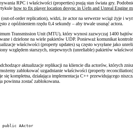
nywania RPC i właściwości (properties) psują stan świata gry. Podobn
rtykule
how to fix player location desync in Uefn and Unreal Engine mu
 (out-of-order replication), widzi, że actor na serwerze wciąż żyje i w
ęsto z opóźnieniem rzędu 0,4 sekundy – aby trwale usunąć actora.
ximum Transmission Unit (MTU), który wynosi zazwyczaj 1400 bajtów. J
owane i dzielone na wiele pakietów UDP. Ponieważ komunikat kontrolny
zacje właściwości (property updates) są często wysyłane jako unrelia
ny względem starszych, niepewnych (unreliable) pakietów właściwości,
zące aktualizacje replikacji na kliencie dla actorów, których zniszc
r), możemy zablokować uzgadnianie właściwości (property reconciliatio
uje się kompletna, działająca implementacja C++ przewidującego niszcz
cja powinna zostać zablokowana.
 public AActor
