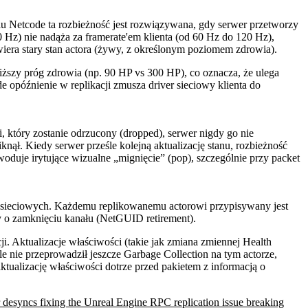
 Netcode ta rozbieżność jest rozwiązywana, gdy serwer przetworzy
0 Hz) nie nadąża za framerate'em klienta (od 60 Hz do 120 Hz),
awiera stary stan actora (żywy, z określonym poziomem zdrowia).
ższy próg zdrowia (np. 90 HP vs 300 HP), co oznacza, że ulega
 opóźnienie w replikacji zmusza driver sieciowy klienta do
i, który zostanie odrzucony (dropped), serwer nigdy go nie
knął. Kiedy serwer prześle kolejną aktualizację stanu, rozbieżność
oduje irytujące wizualne „mignięcie” (pop), szczególnie przy packet
ń sieciowych. Każdemu replikowanemu actorowi przypisywany jest
ny o zamknięciu kanału (NetGUID retirement).
cji. Aktualizacje właściwości (takie jak zmiana zmiennej Health
ale nie przeprowadził jeszcze Garbage Collection na tym actorze,
ktualizację właściwości dotrze przed pakietem z informacją o
 desyncs fixing the Unreal Engine RPC replication issue breaking