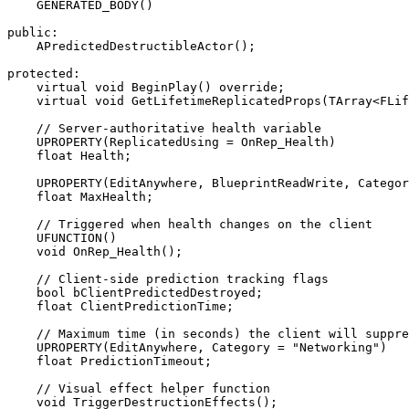
    GENERATED_BODY()

public:

    APredictedDestructibleActor();

protected:

    virtual void BeginPlay() override;

    virtual void GetLifetimeReplicatedProps(TArray<FLif
    // Server-authoritative health variable

    UPROPERTY(ReplicatedUsing = OnRep_Health)

    float Health;

    UPROPERTY(EditAnywhere, BlueprintReadWrite, Categor
    float MaxHealth;

    // Triggered when health changes on the client

    UFUNCTION()

    void OnRep_Health();

    // Client-side prediction tracking flags

    bool bClientPredictedDestroyed;

    float ClientPredictionTime;

    // Maximum time (in seconds) the client will suppre
    UPROPERTY(EditAnywhere, Category = "Networking")

    float PredictionTimeout;

    // Visual effect helper function

    void TriggerDestructionEffects();
