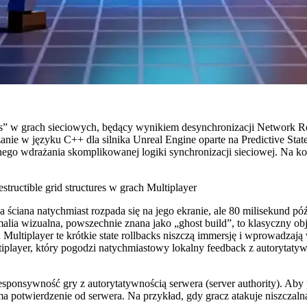
” w grach sieciowych, będący wynikiem desynchronizacji Network Repl
ie w języku C++ dla silnika Unreal Engine oparte na Predictive Stat
znego wdrażania skomplikowanej logiki synchronizacji sieciowej. Na
ructible grid structures w grach Multiplayer
ściana natychmiast rozpada się na jego ekranie, ale 80 milisekund p
alia wizualna, powszechnie znana jako „ghost build”, to klasyczny obja
 Multiplayer te krótkie state rollbacks niszczą immersję i wprowadza
layer, który pogodzi natychmiastowy lokalny feedback z autorytatywną 
ponsywność gry z autorytatywnością serwera (server authority). Aby 
yma potwierdzenie od serwera. Na przykład, gdy gracz atakuje niszczalną