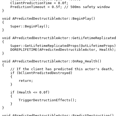
    ClientPredictionTime = 0.0f;

    PredictionTimeout = 0.5f; // 500ms safety window

}

void APredictedDestructibleActor::BeginPlay()

{

    Super::BeginPlay();

}

void APredictedDestructibleActor::GetLifetimeReplicated
{

    Super::GetLifetimeReplicatedProps(OutLifetimeProps)
    DOREPLIFETIME(APredictedDestructibleActor, Health);

}

void APredictedDestructibleActor::OnRep_Health()

{

    // If the client has predicted this actor's death, 
    if (bClientPredictedDestroyed)

    {

        return;

    }

    if (Health <= 0.0f)

    {

        TriggerDestructionEffects();

    }

}

void APredictedDestructibleActor::PredictDestruction()
