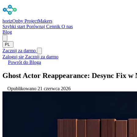
horizOn
by ProjectMakers
Szybki start
Porównaj
Cennik
O nas
Blog
PL
Zacznij za darmo
Zaloguj się
Zacznij za darmo
Powrót do Bloga
Ghost Actor Reappearance: Desync Fix w Ne
Opublikowano 21 czerwca 2026