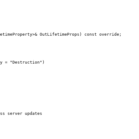
etimeProperty>& OutLifetimeProps) const override;

y = "Destruction")

ss server updates
