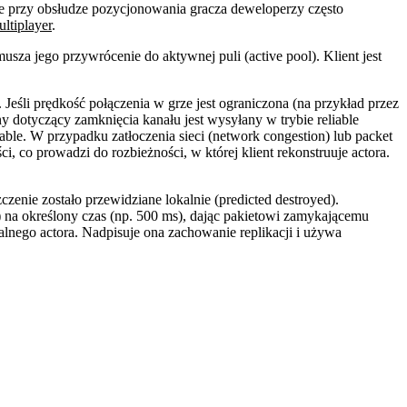
ie przy obsłudze pozycjonowania gracza deweloperzy często
ltiplayer
.
ymusza jego przywrócenie do aktywnej puli (active pool). Klient jest
eśli prędkość połączenia w grze jest ograniczona (na przykład przez
 dotyczący zamknięcia kanału jest wysyłany w trybie reliable
ble. W przypadku zatłoczenia sieci (network congestion) lub packet
 co prowadzi do rozbieżności, w której klient rekonstruuje actora.
zenie zostało przewidziane lokalnie (predicted destroyed).
n) na określony czas (np. 500 ms), dając pakietowi zamykającemu
alnego actora. Nadpisuje ona zachowanie replikacji i używa