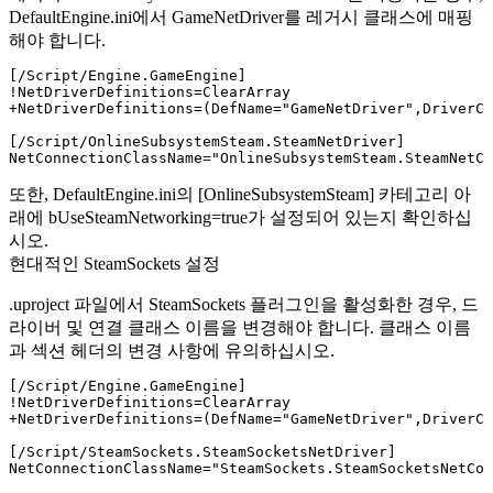
DefaultEngine.ini
에서
GameNetDriver
를 레거시 클래스에 매핑
해야 합니다.
[/Script/Engine.GameEngine]

!NetDriverDefinitions=ClearArray

+NetDriverDefinitions=(DefName="GameNetDriver",DriverCl
[/Script/OnlineSubsystemSteam.SteamNetDriver]

또한,
DefaultEngine.ini
의
[OnlineSubsystemSteam]
카테고리 아
래에
bUseSteamNetworking=true
가 설정되어 있는지 확인하십
시오.
현대적인 SteamSockets 설정
.uproject
파일에서
SteamSockets
플러그인을 활성화한 경우, 드
라이버 및 연결 클래스 이름을 변경해야 합니다. 클래스 이름
과 섹션 헤더의 변경 사항에 유의하십시오.
[/Script/Engine.GameEngine]

!NetDriverDefinitions=ClearArray

+NetDriverDefinitions=(DefName="GameNetDriver",DriverCl
[/Script/SteamSockets.SteamSocketsNetDriver]
