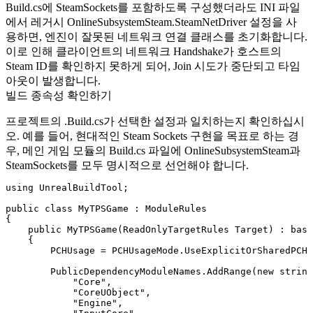
Build.cs
에
SteamSockets
를 포함하도록 구성했더라도 INI 파일
에서 레거시
OnlineSubsystemSteam.SteamNetDriver
설정을 사
용하면, 엔진이 잘못된 네트워크 연결 클래스를 초기화합니다.
이로 인해 클라이언트의 네트워크 Handshake가 호스트의
Steam ID를 확인하지 못하게 되어, Join 시도가 중단되고 타임
아웃이 발생합니다.
빌드 종속성 확인하기
프로젝트의
.Build.cs
가 선택한 설정과 일치하는지 확인하십시
오. 예를 들어, 현대적인 Steam Sockets 구현을 목표로 하는 경
우, 메인 게임 모듈의
Build.cs
파일에
OnlineSubsystemSteam
과
SteamSockets
를 모두 명시적으로 선언해야 합니다.
using UnrealBuildTool;

public class MyTPSGame : ModuleRules

{

    public MyTPSGame(ReadOnlyTargetRules Target) : base
    {

        PCHUsage = PCHUsageMode.UseExplicitOrSharedPCHs
        PublicDependencyModuleNames.AddRange(new string
            "Core",

            "CoreUObject",

            "Engine",
