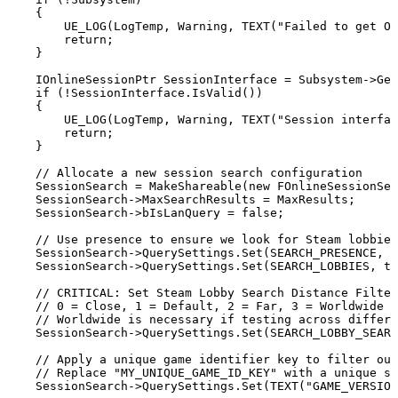
    {

        UE_LOG(LogTemp, Warning, TEXT("Failed to get On
        return;

    }

    IOnlineSessionPtr SessionInterface = Subsystem->Get
    if (!SessionInterface.IsValid())

    {

        UE_LOG(LogTemp, Warning, TEXT("Session interfac
        return;

    }

    // Allocate a new session search configuration

    SessionSearch = MakeShareable(new FOnlineSessionSea
    SessionSearch->MaxSearchResults = MaxResults;

    SessionSearch->bIsLanQuery = false;

    // Use presence to ensure we look for Steam lobbies
    SessionSearch->QuerySettings.Set(SEARCH_PRESENCE, t
    SessionSearch->QuerySettings.Set(SEARCH_LOBBIES, tr
    // CRITICAL: Set Steam Lobby Search Distance Filter

    // 0 = Close, 1 = Default, 2 = Far, 3 = Worldwide

    // Worldwide is necessary if testing across differe
    SessionSearch->QuerySettings.Set(SEARCH_LOBBY_SEARC
    // Apply a unique game identifier key to filter out
    // Replace "MY_UNIQUE_GAME_ID_KEY" with a unique st
    SessionSearch->QuerySettings.Set(TEXT("GAME_VERSION