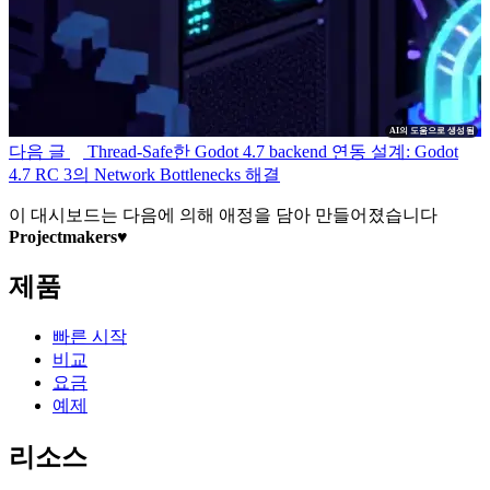
AI의 도움으로 생성됨
다음 글
Thread-Safe한 Godot 4.7 backend 연동 설계: Godot
4.7 RC 3의 Network Bottlenecks 해결
이 대시보드는 다음에 의해 애정을 담아 만들어졌습니다
Projectmakers
♥
제품
빠른 시작
비교
요금
예제
리소스