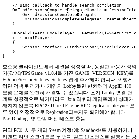
    // Bind callback to handle search completion

    OnFindSessionsCompleteDelegateHandle = SessionInter
        OnFindSessionsCompleteDelegate,

        FOnFindSessionsCompleteDelegate::CreateUObject(
    );

    ULocalPlayer* LocalPlayer = GetWorld()->GetFirstLoc
    if (LocalPlayer)

    {

        SessionInterface->FindSessions(*LocalPlayer->Ge
    }

호스팅 클라이언트에서 세션을 생성할 때, 동일한 사용자 정의
키(값
MyTPSGame_v1.0.4
을 가진
GAME_VERSION_KEY
)를
FOnlineSessionSettings::Settings
맵에 추가해야 합니다. 이렇게
하면 검색 쿼리가 내 게임의 Lobby들만 반환하여 AppID 480
오염 문제를 완전히 해결할 수 있습니다. 초기 Lobby 연결 단
계를 성공적으로 넘기더라도, Join 직후의 게임플레이 상태가
깨지지 않도록 RPC가
Unreal Engine RPC replication desyncs
오
류 없이 안정적으로 Replication되는지도 확인해야 합니다.
Port Bindings 및 단일 머신 테스트 충돌
단일 PC에서 두 개의 Steam 계정(예: Sandboxie를 사용하거나
커맨드 라인 스크립트로 두 번째 빌드 인스턴스를 실행하는 방