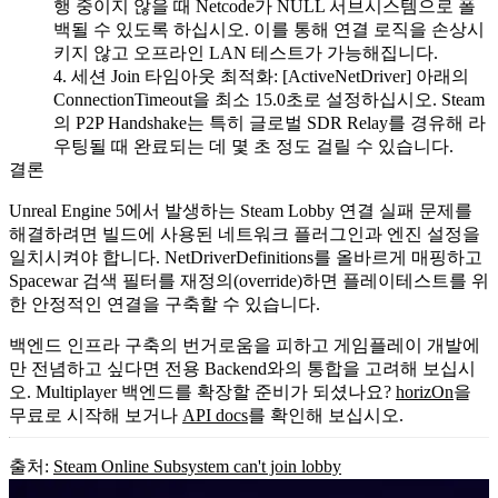
행 중이지 않을 때 Netcode가
NULL
서브시스템으로 폴
백될 수 있도록 하십시오. 이를 통해 연결 로직을 손상시
키지 않고 오프라인 LAN 테스트가 가능해집니다.
세션 Join 타임아웃 최적화
:
[ActiveNetDriver]
아래의
ConnectionTimeout
을 최소 15.0초로 설정하십시오. Steam
의 P2P Handshake는 특히 글로벌 SDR Relay를 경유해 라
우팅될 때 완료되는 데 몇 초 정도 걸릴 수 있습니다.
결론
Unreal Engine 5에서 발생하는 Steam Lobby 연결 실패 문제를
해결하려면 빌드에 사용된 네트워크 플러그인과 엔진 설정을
일치시켜야 합니다.
NetDriverDefinitions
를 올바르게 매핑하고
Spacewar 검색 필터를 재정의(override)하면 플레이테스트를 위
한 안정적인 연결을 구축할 수 있습니다.
백엔드 인프라 구축의 번거로움을 피하고 게임플레이 개발에
만 전념하고 싶다면 전용 Backend와의 통합을 고려해 보십시
오. Multiplayer 백엔드를 확장할 준비가 되셨나요?
horizOn
을
무료로 시작해 보거나
API docs
를 확인해 보십시오.
출처:
Steam Online Subsystem can't join lobby