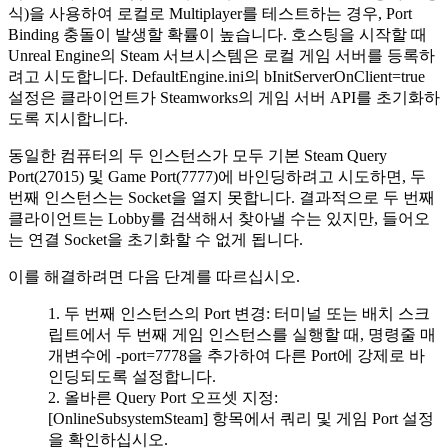
식)을 사용하여 로컬로 Multiplayer를 테스트하는 경우, Port
Binding 충돌이 발생할 확률이 높습니다. 호스팅을 시작할 때
Unreal Engine의 Steam 서브시스템은 로컬 게임 서버를 등록하
려고 시도합니다.
DefaultEngine.ini
의
bInitServerOnClient=true
설정은 클라이언트가 Steamworks의 게임 서버 API를 초기화하
도록 지시합니다.
동일한 컴퓨터의 두 인스턴스가 모두 기본 Steam Query
Port(27015) 및 Game Port(7777)에 바인딩하려고 시도하면, 두
번째 인스턴스는 Socket을 열지 못합니다. 결과적으로 두 번째
클라이언트는 Lobby를 검색해서 찾아낼 수는 있지만, 들어오
는 연결 Socket을 초기화할 수 없게 됩니다.
이를 해결하려면 다음 단계를 따르십시오.
두 번째 인스턴스의 Port 변경
: 터미널 또는 배치 스크
립트에서 두 번째 게임 인스턴스를 실행할 때, 명령줄 매
개변수에
-port=7778
을 추가하여 다른 Port에 강제로 바
인딩되도록 설정합니다.
올바른 Query Port 오프셋 지정
:
[OnlineSubsystemSteam]
항목에서 쿼리 및 게임 Port 설정
을 확인하십시오.