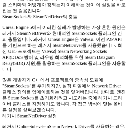
결 스키마와 어떻게 매칭되는지 이해하는 것이 이 설정을 바로
잡는 첫 걸음입니다.
SteamSockets와 SteamNetDriver의 충돌
Unreal Engine 5에서 이러한 실패가 발생하는 가장 흔한 원인은
레거시
SteamNetDriver
와 현대적인
SteamSockets
플러그인 간
의 충돌입니다. 과거에 Unreal Engine은 Valve의 이전 P2P API
를 기반으로 하는 레거시
SteamNetDriver
를 사용했습니다. 최
신 UE5 프로젝트는 Valve의 Steam Networking Sockets
API(DDoS 방어 및 라우팅 최적화를 위한 Steam Datagram
Relay(SDR) 지원)를 활용하는
SteamSockets
플러그인을 사용합
니다.
많은 개발자가 C++에서 프로젝트의 종속성 모듈에
"SteamSockets"를 추가하지만, 설정 파일에서 Network Driver
클래스 정의를 업데이트하는 것을 잊어버립니다. 반대로, 엔진
은 Steam Sockets를 초기화하려고 시도하는 중에 레거시 드라
이버 클래스를 지정하기도 합니다. 각 접근 방식에 맞는 올바
른 설정을 살펴보겠습니다.
레거시 SteamNetDriver 설정
레거시
OnlineSubsystemSteam
Network Driver를 사용하는 경우,