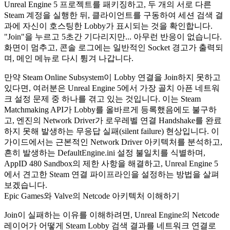
Unreal Engine 5 프로젝트를 패키징하고, 두 개의 서로 다른
Steam 계정을 실행한 뒤, 클라이언트를 구동하여 세션 검색 결
과에 자신이 호스팅한 Lobby가 표시되는 것을 확인합니다.
"Join"을 누르고 5초간 기다리지만... 아무런 반응이 없습니다.
화면이 멈추고, 콘솔 로그에는 일반적인 Socket 경고가 출력되
며, 메인 메뉴로 다시 튕겨 나갑니다.
만약 Steam Online Subsystem이 Lobby 연결을 Join하지 못하고
있다면, 여러분은 Unreal Engine 5에서 가장 골치 아픈 네트워
크 설정 문제 중 하나를 겪고 있는 것입니다. 이는 Steam
Matchmaking API가 Lobby를 올바르게 등록했음에도 불구하
고, 엔진의 Network Driver가 로우레벨 연결 Handshake를 완료
하지 못해 발생하는 무응답 실패(silent failure) 현상입니다. 이
가이드에서는 근본적인 Network Driver 아키텍처를 분석하고,
흔히 발생하는 DefaultEngine.ini 설정 불일치를 식별하며,
AppID 480 Sandbox의 제한 사항을 해결하고, Unreal Engine 5
에서 견고한 Steam 연결 파이프라인을 설정하는 방법을 살펴
보겠습니다.
Epic Games와 Valve의 Netcode 아키텍처 이해하기
Join이 실패하는 이유를 이해하려면, Unreal Engine의 Netcode
레이어가 어떻게 Steam Lobby 검색 결과를 네트워크 연결로