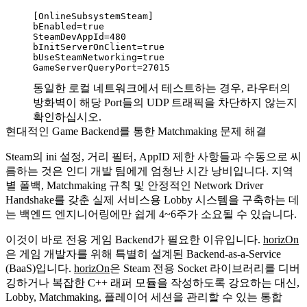
[OnlineSubsystemSteam]

bEnabled=true

SteamDevAppId=480

bInitServerOnClient=true

bUseSteamNetworking=true

동일한 로컬 네트워크에서 테스트하는 경우, 라우터의
방화벽이 해당 Port들의 UDP 트래픽을 차단하지 않는지
확인하십시오.
현대적인 Game Backend를 통한 Matchmaking 문제 해결
Steam의 ini 설정, 거리 필터, AppID 제한 사항들과 수동으로 씨
름하는 것은 인디 개발 팀에게 엄청난 시간 낭비입니다. 지역
별 폴백, Matchmaking 규칙 및 안정적인 Network Driver
Handshake를 갖춘 실제 서비스용 Lobby 시스템을 구축하는 데
는 백엔드 엔지니어링에만 쉽게 4~6주가 소요될 수 있습니다.
이것이 바로 전용 게임 Backend가 필요한 이유입니다.
horizOn
은 게임 개발자를 위해 특별히 설계된 Backend-as-a-Service
(BaaS)입니다.
horizOn
은 Steam 전용 Socket 라이브러리를 디버
깅하거나 복잡한 C++ 래퍼 모듈을 작성하도록 강요하는 대신,
Lobby, Matchmaking, 플레이어 세션을 관리할 수 있는 통합