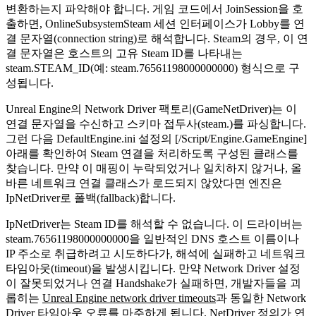
변환하는지 파악해야 합니다. 게임 코드에서
JoinSession
을 호
출하면,
OnlineSubsystemSteam
세션 인터페이스가 Lobby를 연
결 문자열(connection string)로 해석합니다. Steam의 경우, 이 연
결 문자열은 호스트의 고유 Steam ID를 나타내는
steam.STEAM_ID
(예:
steam.76561198000000000
) 형식으로 구
성됩니다.
Unreal Engine의 Network Driver 팩토리(
GameNetDriver
)는 이
연결 문자열을 수신하고 스키마 접두사(
steam.
)를 파싱합니다.
그런 다음
DefaultEngine.ini
설정의
[/Script/Engine.GameEngine]
아래를 확인하여 Steam 연결을 처리하도록 구성된 클래스를
찾습니다. 만약 이 매핑이 누락되었거나 일치하지 않거나, 올
바른 네트워크 연결 클래스가 로드되지 않았다면 엔진은
IpNetDriver
로 폴백(fallback)합니다.
IpNetDriver
는 Steam ID를 해석할 수 없습니다. 이 드라이버는
steam.76561198000000000
을 일반적인 DNS 호스트 이름이나
IP 주소로 취급하려고 시도하다가, 해석에 실패하고 네트워크
타임아웃(timeout)을 발생시킵니다. 만약 Network Driver 설정
이 잘못되었거나 연결 Handshake가 실패하면, 개발자들을 괴
롭히는
Unreal Engine network driver timeouts
과 동일한 Network
Driver 타임아웃 오류를 마주하게 됩니다. NetDriver 정의가 연