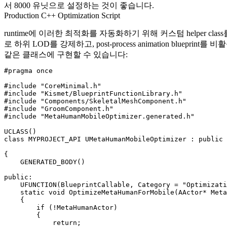
서 8000 유닛으로 설정하는 것이 좋습니다.
Production C++ Optimization Script
runtime에 이러한 최적화를 자동화하기 위해 커스텀 helper c
로 하위 LOD를 강제하고, post-process animation bluep
같은 클래스에 구현할 수 있습니다:
#pragma once

#include "CoreMinimal.h"

#include "Kismet/BlueprintFunctionLibrary.h"

#include "Components/SkeletalMeshComponent.h"

#include "GroomComponent.h"

#include "MetaHumanMobileOptimizer.generated.h"

UCLASS()

class MYPROJECT_API UMetaHumanMobileOptimizer : public 
{

    GENERATED_BODY()

public:

    UFUNCTION(BlueprintCallable, Category = "Optimizati
    static void OptimizeMetaHumanForMobile(AActor* Meta
    {

        if (!MetaHumanActor)

        {

            return;
