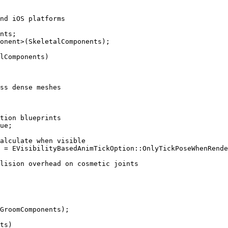
nd iOS platforms

nts;

onent>(SkeletalComponents);

lComponents)

ss dense meshes

tion blueprints

ue;

alculate when visible

 = EVisibilityBasedAnimTickOption::OnlyTickPoseWhenRende
lision overhead on cosmetic joints

GroomComponents);

ts)
