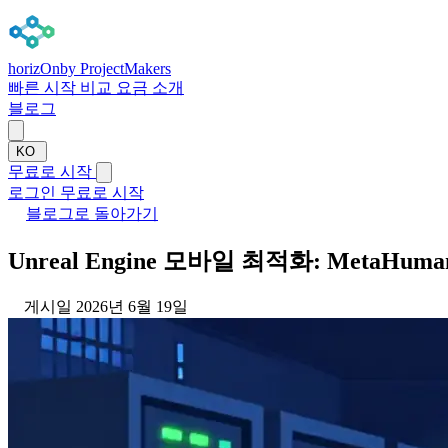
horizOn
by ProjectMakers
빠른 시작
비교
요금
소개
블로그
KO
무료로 시작
로그인
무료로 시작
블로그로 돌아가기
Unreal Engine 모바일 최적화: MetaHu
게시일 2026년 6월 19일