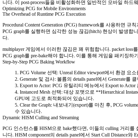
니다. 이 post-process들을 비활성화하면 일반적인 모바일 하드
Optimizing PCG for Mobile Environments
The Overhead of Runtime PCG Execution
Procedural Content Generation (PCG) framework를 
PCG graph를 실행하면 심각한 성능 끊김(hitch) 현상이 발생합니다. 전형
다.
multiplayer 게임에서 이러한 끊김은 꽤 위험합니다. packet loss를
PCG graph를 pre-bake해야 합니다. 이를 통해 게임을 패키징하기 전
Step-by-Step PCG Baking Workflow
PCG Volume 선택
: Unreal Editor viewport에서 환
Generate 및 검사
: 볼륨의 details panel에서
Generate
를 클
Export to Actor
: PCG 유틸리티 메뉴에서
Export to Actor
Instanced Mesh 선택
: 대상 포맷으로 **Hierarchical I
GPU에 고도로 최적화되어 있습니다.
Clear the Graph
: 내보내기(export)를 마친 후, PCG vo
수 있습니다.
Dynamic HISM Culling and Streaming
PCG 인스턴스를 HISM으로 bake했다면, 이들의 culling 
니다. HISM component의 details panel에서
Start Cull Distance
와
E