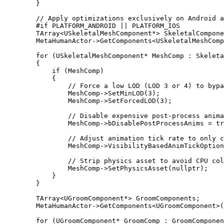
        }

        // Apply optimizations exclusively on Android a
        #if PLATFORM_ANDROID || PLATFORM_IOS

        TArray<USkeletalMeshComponent*> SkeletalCompone
        MetaHumanActor->GetComponents<USkeletalMeshComp
        for (USkeletalMeshComponent* MeshComp : Skeleta
        { 

            if (MeshComp)

            {

                // Force a low LOD (LOD 3 or 4) to bypa
                MeshComp->SetMinLOD(3);

                MeshComp->SetForcedLOD(3);

                // Disable expensive post-process anima
                MeshComp->bDisablePostProcessAnims = tr
                // Adjust animation tick rate to only c
                MeshComp->VisibilityBasedAnimTickOption
                // Strip physics asset to avoid CPU col
                MeshComp->SetPhysicsAsset(nullptr);

            }

        }

        TArray<UGroomComponent*> GroomComponents;

        MetaHumanActor->GetComponents<UGroomComponent>(
        for (UGroomComponent* GroomComp : GroomComponen