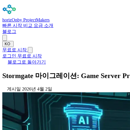
horizOn
by ProjectMakers
빠른 시작
비교
요금
소개
블로그
KO
무료로 시작
로그인
무료로 시작
블로그로 돌아가기
Stormgate 마이그레이션: Game Server 
게시일 2026년 4월 2일