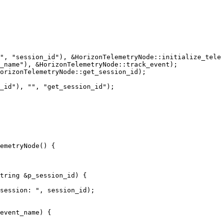
", "session_id"), &HorizonTelemetryNode::initialize_tele
_name"), &HorizonTelemetryNode::track_event);

orizonTelemetryNode::get_session_id);

_id"), "", "get_session_id");

emetryNode() {

tring &p_session_id) {

session: ", session_id);

event_name) {
