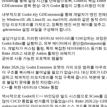
(wizard)를 통해 설정 시간을 단축함으로써, Godot의 핵심 E
GDExtension 병목 현상: 과거 Godot 툴링이 고통스러웠던 이유
내부적으로 Godot 4는 GDExtension을 통해 개발자가 엔
는 Windows의
.dll
, Linux의
.so
, macOS의
.dylib
와 같은 동적 라
인딩 리포지토리를 가져오고, 정확한 엔진 버전 헤더를 맞추고, 
.gdextension
설정 파일을 구성해야 합니다.
설상가상으로, 이러한 네이티브 바이너리를 디버깅하는 과정은 
Godot Editor를 실행하고, 외부 에디터에서 중단점(breakp
다. 개발자가 커스텀 툴링, 특히 복잡한 데이터베이스 동기화 도
Rider 2026.2: 새로운 Addon 툴체인 파헤치기
곧바로 사용 가능한 프로젝트 템플릿
Rider 2026.2는 Godot Extension 포맷의 거의 모든
더 구조를 복사해서 붙여넣을 필요가 없습니다. 대신 IDE가 GDScript Edit
끔하고 체계적인 리포지토리를 직접 구축해 줍니다. 덕분에 몇 
로 불일치 문제를 원천 차단합니다.
C++를 위한 네이티브 CMake 통합
역사적으로 Godot의 C++ 바인딩은 빌드 시스템으로 SCons를 
않아 CI/CD 통합을 번거롭게 만들었습니다. Rider 2026.2는 GD
godot-cpp
바인딩 라이브러리와 커스텀 소스 코드를 연결해 주