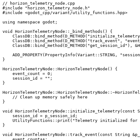
// horizon_telemetry_node.cpp

#include "horizon_telemetry_node.h"

#include <godot_cpp/variant/utility_functions.hpp>

using namespace godot;

void HorizonTelemetryNode::_bind_methods() {

    ClassDB::bind_method(D_METHOD("initialize_telemetry
    ClassDB::bind_method(D_METHOD("track_event", "event
    ClassDB::bind_method(D_METHOD("get_session_id"), &H
    ADD_PROPERTY(PropertyInfo(Variant::STRING, "session
}

HorizonTelemetryNode::HorizonTelemetryNode() {

    event_count = 0;

    session_id = "";

}

HorizonTelemetryNode::HorizonTelemetryNode::~HorizonTel
    // Clean up memory safely here

}

void HorizonTelemetryNode::initialize_telemetry(const S
    session_id = p_session_id;

    UtilityFunctions::print("Telemetry initialized for 
}

void HorizonTelemetryNode::track_event(const String &p_
    event_count++;
