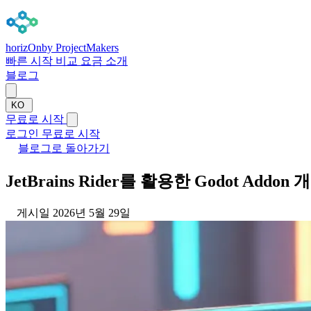
horizOn
by ProjectMakers
빠른 시작
비교
요금
소개
블로그
KO
무료로 시작
로그인
무료로 시작
블로그로 돌아가기
JetBrains Rider를 활용한 Godot Addon 개
게시일 2026년 5월 29일