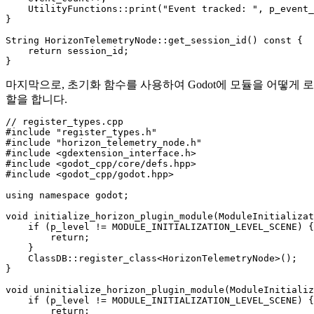
    UtilityFunctions::print("Event tracked: ", p_event_
}

String HorizonTelemetryNode::get_session_id() const {

    return session_id;

마지막으로, 초기화 함수를 사용하여 Godot에 모듈을 어떻게 로드할
할을 합니다.
// register_types.cpp

#include "register_types.h"

#include "horizon_telemetry_node.h"

#include <gdextension_interface.h>

#include <godot_cpp/core/defs.hpp>

#include <godot_cpp/godot.hpp>

using namespace godot;

void initialize_horizon_plugin_module(ModuleInitializat
    if (p_level != MODULE_INITIALIZATION_LEVEL_SCENE) {

        return;

    }

    ClassDB::register_class<HorizonTelemetryNode>();

}

void uninitialize_horizon_plugin_module(ModuleInitializ
    if (p_level != MODULE_INITIALIZATION_LEVEL_SCENE) {

        return;
