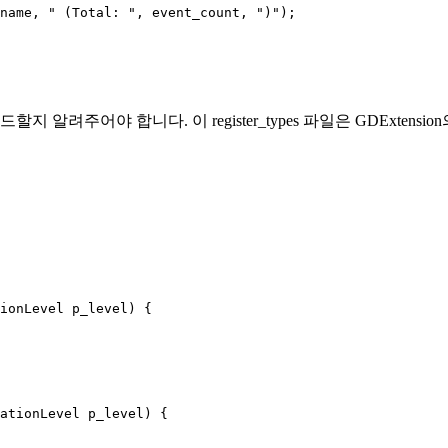
name, " (Total: ", event_count, ")");

지 알려주어야 합니다. 이 register_types 파일은 GDExte
ionLevel p_level) {

ationLevel p_level) {
