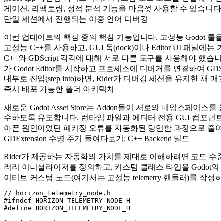
게이션, 리팩토링, 정적 분석 기능을 마음껏 사용할 수 있습니다
단일 세션에서 진행되는 이중 언어 디버깅
이번 업데이트의 핵심 중의 핵심 기능입니다. 고성능 Godot
고성능 C++를 사용하고, GUI 독(dock)이나 Editor U
C++와 GDScript 각각에 대해 서로 다른 도구를 사용해야 했습니다. 하
가 Godot Editor를 시작하고 프로세스에 디버거를 연결하여 GDSc
내부로 진입(step into)하면, Rider가 디버깅 세션을 유지한 
즉시 배포 가능한 폴더 아키텍처
새로운 Godot Asset Store는 Addon들이 서로의 네임
수하도록 유도합니다. 런타임 파일과 에디터 전용 GUI 컴포넌
아픈 원인이었던 패키징 오류를 자동화된 당연한 과정으로 줄
GDExtension 수명 주기 들여다보기: C++ Backend 빌드
Rider가 제공하는 자동화의 가치를 제대로 이해하려면 코드 수준에서 
러리 이니셜라이저를 정의하고, 커스텀 클래스 타입을 Godot의
이티브 커스텀 노드(여기서는 고성능 telemetry 핸들러)를
// horizon_telemetry_node.h

#ifndef HORIZON_TELEMETRY_NODE_H

#define HORIZON_TELEMETRY_NODE_H
