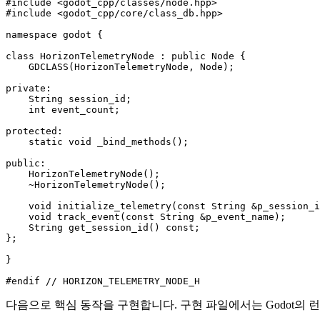
#include <godot_cpp/classes/node.hpp>

#include <godot_cpp/core/class_db.hpp>

namespace godot {

class HorizonTelemetryNode : public Node {

    GDCLASS(HorizonTelemetryNode, Node);

private:

    String session_id;

    int event_count;

protected:

    static void _bind_methods();

public:

    HorizonTelemetryNode();

    ~HorizonTelemetryNode();

    void initialize_telemetry(const String &p_session_i
    void track_event(const String &p_event_name);

    String get_session_id() const;

};

}

다음으로 핵심 동작을 구현합니다. 구현 파일에서는 Godot의