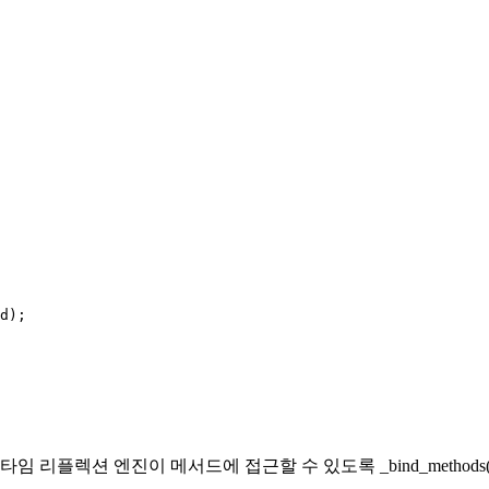
d);

 런타임 리플렉션 엔진이 메서드에 접근할 수 있도록
_bind_methods(