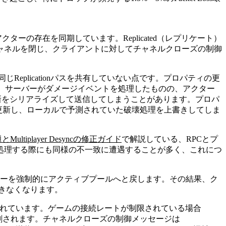
ターの存在を同期しています。Replicated（レプリケート）
ャネルを閉じ、クライアントに対してチャネルクローズの制御
re）が、同じReplicationパスを共有していない点です。プロパティの更
れます。サーバーがダメージイベントを処理したものの、アクター
ティ更新をシリアライズして送信してしまうことがあります。プロパ
スを更新し、ローカルで予測されていた破壊処理を上書きしてしま
とMultiplayer Desyncの修正ガイド
で解説している、RPCとプ
処理する際にも同様の不一致に遭遇することが多く、これにつ
アクターを強制的にアクティブプールへと戻します。その結果、ク
きなくなります。
イト）によって制限されています。ゲームの接続レートが制限されている場合
分割されます。チャネルクローズの制御メッセージは