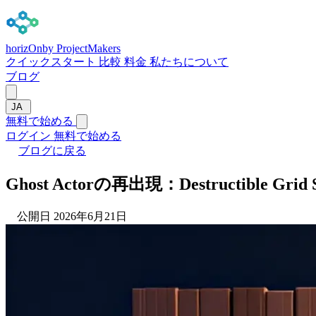
horizOn
by ProjectMakers
クイックスタート
比較
料金
私たちについて
ブログ
JA
無料で始める
ログイン
無料で始める
ブログに戻る
Ghost Actorの再出現：Destructible Grid 
公開日 2026年6月21日