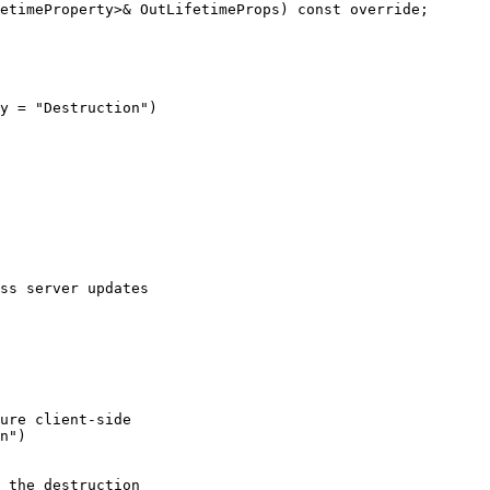
etimeProperty>& OutLifetimeProps) const override;

y = "Destruction")

ss server updates

ure client-side

n")

 the destruction
