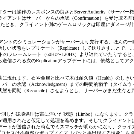
は操作のレスポンスの良さとServer Authority（サ
トはサーバーからの承認（Confirmation）を受け取る前にア
ure）を攻撃したとき、クライアント側のゲームロジックは即座にダメージ
ライアントのシミュレーションがサーバーより先行する、ほんの一瞬の乖
しい状態をレプリケート（Replicate）して送り返すこと
クライアントのフレームレート（60Hz〜120Hz）より遅れていた
ーから送信される次のReplicationアップデートには、依然
ます。石や金属と比べて木は耐久値（Health）のしきい値が低く
承認（Acknowledgment）までの時間的猶予（タイムウィン
を同期（Reconcile）させようとし、サーバーがまだ生存
ントが予測した破壊処理は宙に浮いた状態（Limbo）になります
が適用されたと仮定して処理を進めます。そしてクライアント
ートが送信された時点でミスマッチが明らかになり、クライアン
期）プロセスは不自然なポップノイズ（パッと再出現する現象）を引き起こ