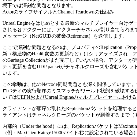
境下では深刻な問題となります。
ActorのライフサイクルとChannel Teardownの仕組み
Unreal Engineをはじめとする最新のマルチプレイヤー
される各アクターには、アクターチャネルが割り当てられま
メッセージ（NetGUIDの破棄/Retirement）を送信します。
ここで深刻な問題となるのは、プロパティのReplication（Proper
新（構造物のHealth変数の更新など）はシリアライズされ、
のGarbage Collectionがまだ完了していない場
ティ更新を含むUDP packetがチャネルクローズを含む
います。
この挙動は、他のNetcode同期問題とも深く関係しています
ロパティの実行順序のミスマッチがワールド状態を破壊する
いては
UEFNおよびUnreal Engineのマルチプレイヤー
クライアントが順序の乱れたReplicationパケットを
ライアントはチャネルクローズのパケットが到着するまで（多
内部的（Under the hood）には、Replicationパケット
（例：
MaxClientRate
が15000バイト/秒に設定されている