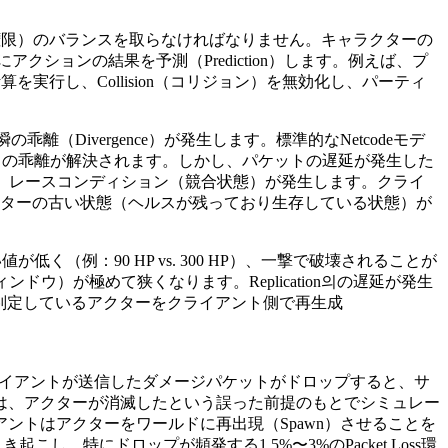
ーバー権限）のバランスを取らなければなりません。キャラクターの
クションの結果を予測（Prediction）します。例えば、プ
計算を実行し、Collision（コリジョン）を無効化し、パーティ
離（Divergence）が発生します。標準的なNetcodeモデ
で、この乖離が解決されます。しかし、パケットの遅延が発生した
りすると、レースコンディション（競合状態）が発生します。クライ
としてアクターの古い状態（ヘルスが残っており生存している状態）が
（例：90 HP vs. 300 HP）、一撃で破壊されることが
ドウ）が極めて狭くなります。Replication의の遅延が発生
と判定しているアクターをクライアント側で再生成
。クライアントが送信したダメージパケットがドロップすると、サ
は、アクターが消滅したという誤った前提のもとでシミュレー
トはアクターをワールドに再出現（Spawn）させることを
し、特にドロップが頻発する1.5%〜3%のPacket Loss環