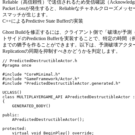
Reliable（高信頼性）で送信されるため受信確認（Acknow
Packet Lossが発生すると、Reliableなチャネルクロ
スマッチが生じます。
C++によるPredictive State Bufferの実装
Ghost Buildを修正するには、クライアント側で「破壊
トサイドのPrediction Bufferを実装することで、特定の時間
までの猶予を作ることができます。以下は、予測破壊アクターの動
Replicationの同期を抑制すべきかどうかを判定します。
// PredictedDestructibleActor.h

#pragma once

#include "CoreMinimal.h"

#include "GameFramework/Actor.h"

#include "PredictedDestructibleActor.generated.h"

UCLASS()

class MULTIPLAYERGAME_API APredictedDestructibleActor :
{

    GENERATED_BODY()

public:

    APredictedDestructibleActor();

protected:

    virtual void BeginPlay() override;
