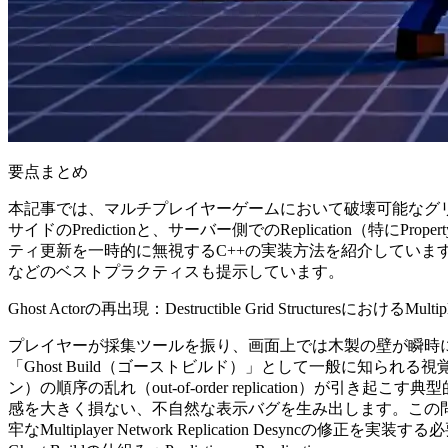
要点まとめ
本記事では、マルチプレイヤーゲームにおいて破壊可能なグリッ
サイドのPredictionと、サーバー側でのReplication
ティ更新を一時的に無視するC++の実装方法を紹介しています。また、N
などのベストプラクティスも提示しています。
Ghost Actorの再出現：Destructible Grid StructuresにおけるMultip
プレイヤーが採集ツールを振り、画面上では木製の壁が瞬時に
「Ghost Build（ゴーストビルド）」として一般に知られる視
ン）の順序の乱れ（out-of-order replication）が引
感を大きく損ない、不自然な表示バグを生み出します。この問題に対処す
牢なMultiplayer Network Replication Desyncの修正を