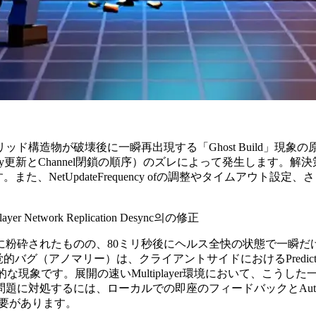
ド構造物が破壊後に一瞬再出現する「Ghost Build」現
（特にProperty更新とChannel閉鎖の順序）のズレによって発
etUpdateFrequency ofの調整やタイムアウト設定、さ
layer Network Replication Desync의の修正
粉砕されたものの、80ミリ秒後にヘルス全快の状態で一瞬だけ
覚的バグ（アノマリー）は、クライアントサイドにおけるPredictio
き起こす典型的な現象です。展開の速いMultiplayer環境において、
るには、ローカルでの即座のフィードバックとAuthoritative
実装する必要があります。