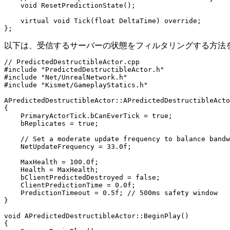
    void ResetPredictionState();

    virtual void Tick(float DeltaTime) override;

以下は、受信するサーバーの状態をフィルタリングする方法を
// PredictedDestructibleActor.cpp

#include "PredictedDestructibleActor.h"

#include "Net/UnrealNetwork.h"

#include "Kismet/GameplayStatics.h"

APredictedDestructibleActor::APredictedDestructibleActo
{

    PrimaryActorTick.bCanEverTick = true;

    bReplicates = true;

    // Set a moderate update frequency to balance bandw
    NetUpdateFrequency = 33.0f; 

    MaxHealth = 100.0f;

    Health = MaxHealth;

    bClientPredictedDestroyed = false;

    ClientPredictionTime = 0.0f;

    PredictionTimeout = 0.5f; // 500ms safety window

}

void APredictedDestructibleActor::BeginPlay()

{
