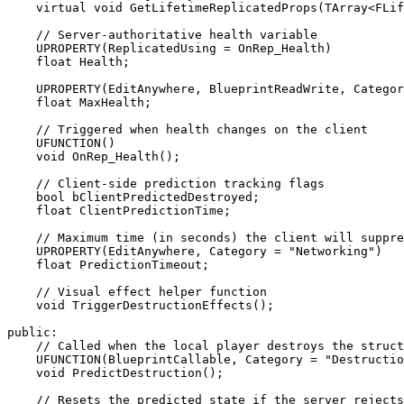
    virtual void GetLifetimeReplicatedProps(TArray<FLif
    // Server-authoritative health variable

    UPROPERTY(ReplicatedUsing = OnRep_Health)

    float Health;

    UPROPERTY(EditAnywhere, BlueprintReadWrite, Categor
    float MaxHealth;

    // Triggered when health changes on the client

    UFUNCTION()

    void OnRep_Health();

    // Client-side prediction tracking flags

    bool bClientPredictedDestroyed;

    float ClientPredictionTime;

    // Maximum time (in seconds) the client will suppre
    UPROPERTY(EditAnywhere, Category = "Networking")

    float PredictionTimeout;

    // Visual effect helper function

    void TriggerDestructionEffects();

public:

    // Called when the local player destroys the struct
    UFUNCTION(BlueprintCallable, Category = "Destructio
    void PredictDestruction();

    // Resets the predicted state if the server rejects