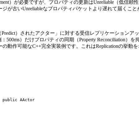
ledgment）が必要ですが、プロパティの更新はUnreliabl
ーズメッセージが古いUnreliableなプロパティパケットより遅
が予測（Predict）されたアクター」に対する受信レプリケーシ
（例：500ms）だけプロパティの同期（Property Reconcil
作可能なC++完全実装例です。これはReplicationの
 public AActor
