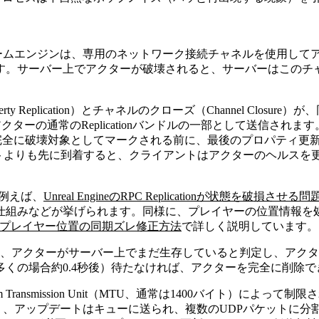
向けゲームエンジンは、専用のネットワーク接続チャネルを使用してアク
す。サーバー上でアクターが破壊されると、サーバーはこのチ
ty Replication）とチャネルのクローズ（Channel Closu
アクターの通常のReplicationバンドルの一部として送信さ
合、アクターが完全に破壊対象としてマークされる前に、最後のプロパ
パケットよりも先に到着すると、クライアントはアクターのヘル
。例えば、
Unreal EngineのRPC Replicationが状態を破損させる問題
仕組みなどが挙げられます。同様に、プレイヤーの位置情報を
におけるプレイヤー位置の同期ズレ修正方法
で詳しく説明しています。
処理すると、アクターがサーバー上でまだ生存していると判定し、
くの場合約0.4秒後）待たなければ、アクターを完全に削除で
はMaximum Transmission Unit（MTU、通常は1400バ
場合）、アップデートはキューに送られ、複数のUDPパケットに