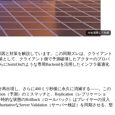
AIを活用して生成
象の原因と対策を解説しています。この同期ズレは、クライアント
生します。解決策として、クライアント側で予測破壊したアクターのプロパ
らにhorizOnのような専用Backendを活用したインフラ最適化
再出現し、さらに400ミリ秒後に永久に消滅する――。この
n（予測）のミスマッチと、Replication（レプリケーショ
こうした一時的な状態のRollback（ロールバック）はプレイヤーの没入
なServer Validation（サーバー検証）を同期させる、堅