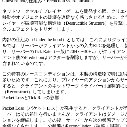
Ghost Buildの仕組み：Prediction vs. Replication
ネットワークマルチプレイヤーゲームを開発する際、クリエイター
移動やオブジェクトの破壊を遅延なく感じさせるために、クライアン
レイヤーが破壊可能な構造物（Destructible Struct
クルエフェクトをトリガーします。
内部の仕組み（Under the hood）としては、これによりク
ルでは、サーバーがクライアントからの入力RPCを処理し、新
り、サーバーのTick Rate（一般に20Hz〜30Hz）が
アント側のPredictionはアクターを削除しますが、サーバ
含まれているのです。
この特有のレースコンディションは、木製の構造物で特に顕著に現れ
多いためです。これにより、プレイヤーのアクションからサーバーの
すると、クライアントのネットワークドライバーは強制的に状態
（Reconstruct）してしまいます。
Packet LossとTick Rateの影響
Packet Loss（パケットロス）が発生すると、クライア
ーバーはその処理を行いませんが、クライアントはダメージ
ションを継続します。その後、サーバーから次の状態アップデ
余儀なくされます。この状態のReconciliation（調整・同