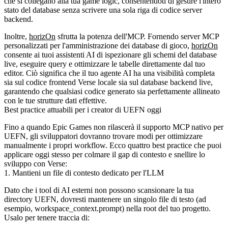
che si collegano alla tua game logic, consentendoti di gestire l'intero
stato del database senza scrivere una sola riga di codice server
backend.
Inoltre,
horizOn
sfrutta la potenza dell'MCP. Fornendo server MCP
personalizzati per l'amministrazione dei database di gioco,
horizOn
consente ai tuoi assistenti AI di ispezionare gli schemi del database
live, eseguire query e ottimizzare le tabelle direttamente dal tuo
editor. Ciò significa che il tuo agente AI ha una visibilità completa
sia sul codice frontend Verse locale sia sul database backend live,
garantendo che qualsiasi codice generato sia perfettamente allineato
con le tue strutture dati effettive.
Best practice attuabili per i creator di UEFN oggi
Fino a quando Epic Games non rilascerà il supporto MCP nativo per
UEFN, gli sviluppatori dovranno trovare modi per ottimizzare
manualmente i propri workflow. Ecco quattro best practice che puoi
applicare oggi stesso per colmare il gap di contesto e snellire lo
sviluppo con Verse:
1. Mantieni un file di contesto dedicato per l'LLM
Dato che i tool di AI esterni non possono scansionare la tua
directory UEFN, dovresti mantenere un singolo file di testo (ad
esempio,
workspace_context.prompt
) nella root del tuo progetto.
Usalo per tenere traccia di: