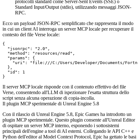
protocolli standard come Server-Sent Events (SSE) o
Standard Input/Output (stdio), utilizzando messaggi JSON-
RPC.
Ecco un payload JSON-RPC semplificato che rappresenta il modo
in cui un client AI interroga un server MCP locale per recuperare il
contesto del file Verse locale:
{

  "jsonrpc": "2.0",

  "method": "resources/read",

  "params": {

    "uri": "file:///C:/Users/Developer/Documents/Fortni
  },

  "id": 1

Il server MCP locale risponde con il contenuto effettivo del file
Verse, consentendo all'LLM di ispezionare l'esatta struttura dello
script senza alcuna operazione di copia-incolla.
Il plugin MCP sperimentale di Unreal Engine 5.8
Con il rilascio di Unreal Engine 5.8, Epic Games ha introdotto un
plugin MCP sperimentale. Questo plugin consente all'Unreal Editor
di ospitare un server MCP interno, esponendo i sottosistemi
principali dell'engine a tool di AI esterni. Collegando le API C++ e
Python dell'editor al Model Context Protocol, Epic ha gettato le basi