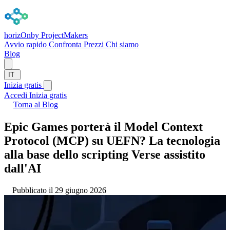
horizOn
by ProjectMakers
Avvio rapido
Confronta
Prezzi
Chi siamo
Blog
IT
Inizia gratis
Accedi
Inizia gratis
Torna al Blog
Epic Games porterà il Model Context
Protocol (MCP) su UEFN? La tecnologia
alla base dello scripting Verse assistito
dall'AI
Pubblicato il 29 giugno 2026