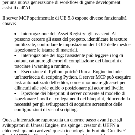
per una nuova generazione di workflow di game development
assistiti dall'AI.
Il server MCP sperimentale di UE 5.8 espone diverse funzionalità
chiave:
Interrogazione dell'Asset Registry
: gli assistenti AI
possono cercare gli asset del progetto, identificare le texture
inutilizzate, controllare le impostazioni dei LOD delle mesh e
ispezionare le istanze di materiali.
Interrogazione dei log
: l'assistente può leggere i log di
output, catturare gli errori di compilazione dei blueprint e
tracciare i warning a runtime.
Esecuzione di Python
: poiché Unreal Engine include
un'interfaccia di scripting Python, il server MCP può eseguire
task automatizzati dell'editor, come rinominare gli asset per
allinearli alle style guide o posizionare gli actor nel livello.
Ispezione dei blueprint
: il server consente al modello di
ispezionare i nodi e i collegamenti dei blueprint, riducendo la
necessità per gli sviluppatori di acquisire screenshot delle
configurazioni di visual scripting.
Questa integrazione rappresenta un enorme passo avanti per gli
sviluppatori di Unreal Engine, ma spinge i creator di UEFN a
chiedersi: quando arriverà questa tecnologia in Fortnite Creative?