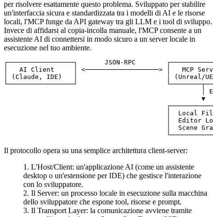
per risolvere esattamente questo problema. Sviluppato per stabilire
un'interfaccia sicura e standardizzata tra i modelli di AI e le risorse
locali, l'MCP funge da API gateway tra gli LLM e i tool di sviluppo.
Invece di affidarsi al copia-incolla manuale, l'MCP consente a un
assistente AI di connettersi in modo sicuro a un server locale in
esecuzione nel tuo ambiente.
┌─────────────────┐       JSON-RPC        ┌────────────
│   AI Client     │ <───────────────────> │   MCP Serve
│ (Claude, IDE)   │                       │ (Unreal/UEF
└─────────────────┘                       └────────┬───
                                                   │ Ex
                                                   ▼

                                          ┌────────────
                                          │  Local File
                                          │  Editor Log
                                          │  Scene Grap
Il protocollo opera su una semplice architettura client-server:
L'Host/Client
: un'applicazione AI (come un assistente
desktop o un'estensione per IDE) che gestisce l'interazione
con lo sviluppatore.
Il Server
: un processo locale in esecuzione sulla macchina
dello sviluppatore che espone tool, risorse e prompt.
Il Transport Layer
: la comunicazione avviene tramite