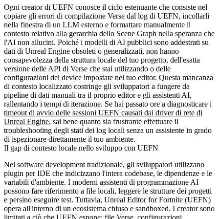
Ogni creator di UEFN conosce il ciclo estenuante che consiste nel
copiare gli errori di compilazione Verse dal log di UEFN, incollarli
nella finestra di un LLM esterno e formattare manualmente il
contesto relativo alla gerarchia dello Scene Graph nella speranza che
l'AI non allucini. Poiché i modelli di AI pubblici sono addestrati su
dati di Unreal Engine obsoleti o generalizzati, non hanno
consapevolezza della struttura locale del tuo progetto, dell'esatta
versione delle API di Verse che stai utilizzando o delle
configurazioni dei device impostate nel tuo editor. Questa mancanza
di contesto localizzato costringe gli sviluppatori a fungere da
pipeline di dati manuali tra il proprio editor e gli assistenti AI,
rallentando i tempi di iterazione. Se hai passato ore a diagnosticare i
timeout di avvio delle sessioni UEFN causati dai driver di rete di
Unreal Engine
, sai bene quanto sia frustrante effettuare il
troubleshooting degli stati dei log locali senza un assistente in grado
di ispezionare direttamente il tuo ambiente.
Il gap di contesto locale nello sviluppo con UEFN
Nel software development tradizionale, gli sviluppatori utilizzano
plugin per IDE che indicizzano l'intera codebase, le dipendenze e le
variabili d'ambiente. I moderni assistenti di programmazione AI
possono fare riferimento a file locali, leggere le strutture dei progetti
e persino eseguire test. Tuttavia, Unreal Editor for Fortnite (UEFN)
opera all'interno di un ecosistema chiuso e sandboxed. I creator sono
limitati a ciò che UEFN espone: file Verse, configurazioni