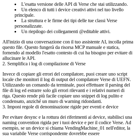
L'esatta versione delle API di Verse che stai utilizzando.
Un elenco di tutti i device creativi attivi nel tuo livello
principale.
La struttura e le firme dei tipi delle tue classi Verse
personalizzate.
Un riepilogo dei collegamenti
@editable
attivi.
All'inizio di una conversazione con il tuo assistente AI, incolla prima
questo file. Questo fungerà da risorsa MCP manuale e statica,
fornendo al modello l'esatto contesto di cui ha bisogno per evitare di
allucinare le API.
2. Semplifica i log di compilazione di Verse
Invece di copiare gli errori del compilatore, puoi creare uno script
locale che monitori il log di output del compilatore Verse di UEFN.
Utilizzando un comando da terminale, puoi effettuare il parsing del
file di log ed estrarre solo gli errori rilevanti e i relativi numeri di
riga. Questo rende più facile copiare uno snippet di log pulito e
condensato, anziché un muro di warning ridondanti.
3. Imponi regole di denominazione rigide per eventi e device
Per evitare desync e la rottura dei riferimenti ai device, stabilisci una
naming convention rigida per i tuoi device e per il codice Verse. Ad
esempio, se un device si chiama
VendingMachine_01
nell'editor, la
sua variabile Verse corrispondente dovrebbe essere