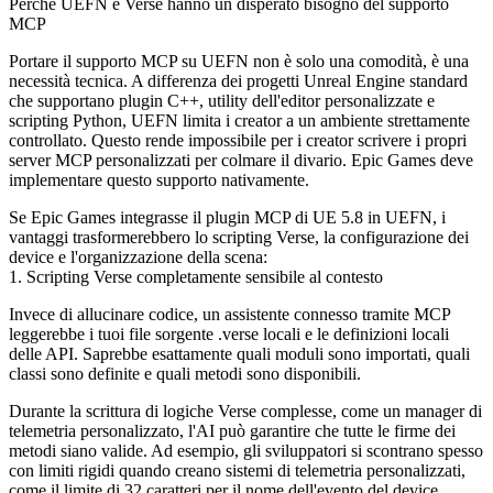
Perché UEFN e Verse hanno un disperato bisogno del supporto
MCP
Portare il supporto MCP su UEFN non è solo una comodità, è una
necessità tecnica. A differenza dei progetti Unreal Engine standard
che supportano plugin C++, utility dell'editor personalizzate e
scripting Python, UEFN limita i creator a un ambiente strettamente
controllato. Questo rende impossibile per i creator scrivere i propri
server MCP personalizzati per colmare il divario. Epic Games deve
implementare questo supporto nativamente.
Se Epic Games integrasse il plugin MCP di UE 5.8 in UEFN, i
vantaggi trasformerebbero lo scripting Verse, la configurazione dei
device e l'organizzazione della scena:
1. Scripting Verse completamente sensibile al contesto
Invece di allucinare codice, un assistente connesso tramite MCP
leggerebbe i tuoi file sorgente
.verse
locali e le definizioni locali
delle API. Saprebbe esattamente quali moduli sono importati, quali
classi sono definite e quali metodi sono disponibili.
Durante la scrittura di logiche Verse complesse, come un manager di
telemetria personalizzato, l'AI può garantire che tutte le firme dei
metodi siano valide. Ad esempio, gli sviluppatori si scontrano spesso
con limiti rigidi quando creano sistemi di telemetria personalizzati,
come il
limite di 32 caratteri per il nome dell'evento del device