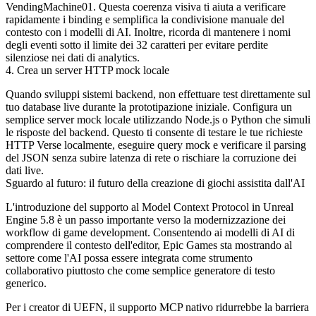
VendingMachine01
. Questa coerenza visiva ti aiuta a verificare
rapidamente i binding e semplifica la condivisione manuale del
contesto con i modelli di AI. Inoltre, ricorda di mantenere i nomi
degli eventi sotto il limite dei 32 caratteri per evitare perdite
silenziose nei dati di analytics.
4. Crea un server HTTP mock locale
Quando sviluppi sistemi backend, non effettuare test direttamente sul
tuo database live durante la prototipazione iniziale. Configura un
semplice server mock locale utilizzando Node.js o Python che simuli
le risposte del backend. Questo ti consente di testare le tue richieste
HTTP Verse localmente, eseguire query mock e verificare il parsing
del JSON senza subire latenza di rete o rischiare la corruzione dei
dati live.
Sguardo al futuro: il futuro della creazione di giochi assistita dall'AI
L'introduzione del supporto al Model Context Protocol in Unreal
Engine 5.8 è un passo importante verso la modernizzazione dei
workflow di game development. Consentendo ai modelli di AI di
comprendere il contesto dell'editor, Epic Games sta mostrando al
settore come l'AI possa essere integrata come strumento
collaborativo piuttosto che come semplice generatore di testo
generico.
Per i creator di UEFN, il supporto MCP nativo ridurrebbe la barriera