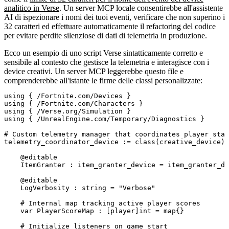
analitico in Verse
. Un server MCP locale consentirebbe all'assistente
AI di ispezionare i nomi dei tuoi eventi, verificare che non superino i
32 caratteri ed effettuare automaticamente il refactoring del codice
per evitare perdite silenziose di dati di telemetria in produzione.
Ecco un esempio di uno script Verse sintatticamente corretto e
sensibile al contesto che gestisce la telemetria e interagisce con i
device creativi. Un server MCP leggerebbe questo file e
comprenderebbe all'istante le firme delle classi personalizzate:
using { /Fortnite.com/Devices }

using { /Fortnite.com/Characters }

using { /Verse.org/Simulation }

using { /UnrealEngine.com/Temporary/Diagnostics }

# Custom telemetry manager that coordinates player stat
telemetry_coordinator_device := class(creative_device):

    @editable

    ItemGranter : item_granter_device = item_granter_de
    @editable

    LogVerbosity : string = "Verbose"

    # Internal map tracking active player scores

    var PlayerScoreMap : [player]int = map{}

    # Initialize listeners on game start
