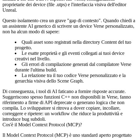
proprietarie dei device (file .utps) e l'interfaccia visiva dell'editor
Unreal.
Questo isolamento crea un grave "gap di contesto". Quando chiedi a
un assistente AI generico di scrivere un device Verse personalizzato,
non ha alcun modo di sapere:
Quali asset sono registrati nella directory Content del tuo
progetto.
Le esatte proprietà e gli eventi collegati ai tuoi device
creativi nel livello.
Gli errori di compilazione generati dal compilatore Verse
durante l'ultima build.
La relazione tra il tuo codice Verse personalizzato e la
gerarchia visiva dello Scene Graph.
Di conseguenza, i tool di AI faticano a fornire risposte accurate.
Suggeriscono spesso funzioni C++ non disponibili in Verse, fanno
riferimento a firme di API deprecate o generano logica che non
compila. Lo sviluppatore si ritrova a dover copiare, incollare,
correggere e ripetere: un workflow che riduce la produttività e
introduce bug subdoli.
Cos'è il Model Context Protocol (MCP)?
Il Model Context Protocol (MCP) è uno standard aperto progettato