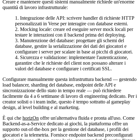
Creare e mantenere questi sistemi manualmente richiede un'enorme
quantità di lavoro infrastrutturale:
Integrazione delle API
: scrivere handler di richieste HTTP
personalizzati in Verse per interagire con database esterni.
Mocking locale
: creare ed eseguire server mock locali per
testare le interazioni con il backend prima del deploying.
Manutenzione del database
: progettare gli schemi del
database, gestire la serializzazione dei dati dei giocatori e
configurare i server per scalare in base ai picchi di giocatori.
Sicurezza e validazione
: implementare l'autenticazione,
garantire che le richieste del client non possano alterare i
valori del database e configurare i certificati SSL.
Configurare manualmente questa infrastruttura backend — gestendo
load balancer, sharding del database, endpoint delle API e
sincronizzazione dello stato in tempo reale — può richiedere
facilmente da 4 a 6 settimane di lavoro di engineering dedicato. Per i
creator solisti o i team indie, questo è tempo sottratto al gameplay
design, al level building e al marketing.
È qui che
horizOn
offre un'alternativa fluida e pronta all'uso. Come
Backend-as-a-Service dedicato ai giochi, la piattaforma offre un
supporto out-of-the-box per la gestione del database, i profili dei
giocatori e la telemetria. Fornisce endpoint backend preconfigurati