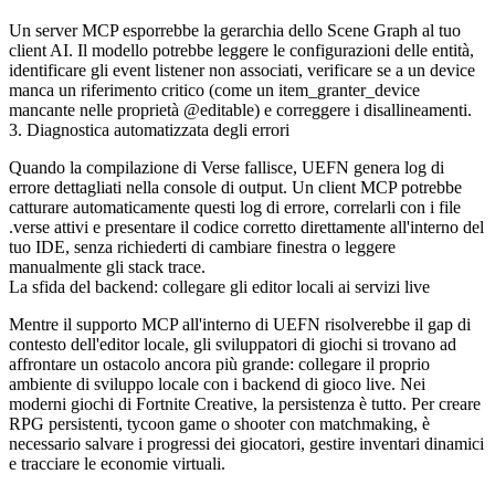
Un server MCP esporrebbe la gerarchia dello Scene Graph al tuo
client AI. Il modello potrebbe leggere le configurazioni delle entità,
identificare gli event listener non associati, verificare se a un device
manca un riferimento critico (come un
item_granter_device
mancante nelle proprietà
@editable
) e correggere i disallineamenti.
3. Diagnostica automatizzata degli errori
Quando la compilazione di Verse fallisce, UEFN genera log di
errore dettagliati nella console di output. Un client MCP potrebbe
catturare automaticamente questi log di errore, correlarli con i file
.verse
attivi e presentare il codice corretto direttamente all'interno del
tuo IDE, senza richiederti di cambiare finestra o leggere
manualmente gli stack trace.
La sfida del backend: collegare gli editor locali ai servizi live
Mentre il supporto MCP all'interno di UEFN risolverebbe il gap di
contesto dell'editor locale, gli sviluppatori di giochi si trovano ad
affrontare un ostacolo ancora più grande: collegare il proprio
ambiente di sviluppo locale con i backend di gioco live. Nei
moderni giochi di Fortnite Creative, la persistenza è tutto. Per creare
RPG persistenti, tycoon game o shooter con matchmaking, è
necessario salvare i progressi dei giocatori, gestire inventari dinamici
e tracciare le economie virtuali.