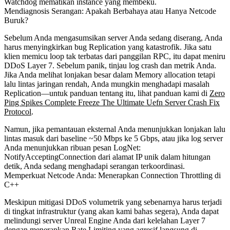
Watchdog mematikan instance yang membeku.
Mendiagnosis Serangan: Apakah Berbahaya atau Hanya Netcode
Buruk?
Sebelum Anda mengasumsikan server Anda sedang diserang, Anda
harus menyingkirkan bug Replication yang katastrofik. Jika satu
klien memicu loop tak terbatas dari panggilan RPC, itu dapat meniru
DDoS Layer 7. Sebelum panik, tinjau log crash dan metrik Anda.
Jika Anda melihat lonjakan besar dalam Memory allocation tetapi
lalu lintas jaringan rendah, Anda mungkin menghadapi masalah
Replication—untuk panduan tentang itu, lihat panduan kami di
Zero
Ping Spikes Complete Freeze The Ultimate Uefn Server Crash Fix
Protocol
.
Namun, jika pemantauan eksternal Anda menunjukkan lonjakan lalu
lintas masuk dari baseline ~50 Mbps ke 5 Gbps, atau jika log server
Anda menunjukkan ribuan pesan
LogNet:
NotifyAcceptingConnection
dari alamat IP unik dalam hitungan
detik, Anda sedang menghadapi serangan terkoordinasi.
Memperkuat Netcode Anda: Menerapkan Connection Throttling di
C++
Meskipun mitigasi DDoS volumetrik yang sebenarnya harus terjadi
di tingkat infrastruktur (yang akan kami bahas segera), Anda dapat
melindungi server Unreal Engine Anda dari kelelahan Layer 7
dengan menerapkan Rate Limiting yang agresif langsung di