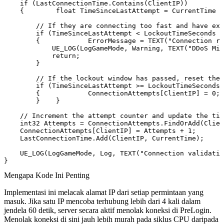
    if (LastConnectionTime.Contains(ClientIP))

    {        float TimeSinceLastAttempt = CurrentTime -
        // If they are connecting too fast and have exc
        if (TimeSinceLastAttempt < LockoutTimeSeconds &
        {            ErrorMessage = TEXT("Connection ra
            UE_LOG(LogGameMode, Warning, TEXT("DDoS Mit
            return;

        }

        // If the lockout window has passed, reset thei
        if (TimeSinceLastAttempt >= LockoutTimeSeconds)

        {            ConnectionAttempts[ClientIP] = 0;

        }    }

    // Increment the attempt counter and update the tim
    int32 Attempts = ConnectionAttempts.FindOrAdd(Clien
    ConnectionAttempts[ClientIP] = Attempts + 1;

    LastConnectionTime.Add(ClientIP, CurrentTime);

    UE_LOG(LogGameMode, Log, TEXT("Connection validatio
Mengapa Kode Ini Penting
Implementasi ini melacak alamat IP dari setiap permintaan yang
masuk. Jika satu IP mencoba terhubung lebih dari 4 kali dalam
jendela 60 detik, server secara aktif menolak koneksi di
PreLogin
.
Menolak koneksi di sini jauh lebih murah pada siklus CPU daripada