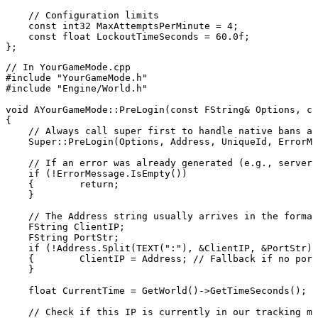
    // Configuration limits

    const int32 MaxAttemptsPerMinute = 4;

    const float LockoutTimeSeconds = 60.0f;

// In YourGameMode.cpp

#include "YourGameMode.h"

#include "Engine/World.h"

void AYourGameMode::PreLogin(const FString& Options, co
{

    // Always call super first to handle native bans an
    Super::PreLogin(Options, Address, UniqueId, ErrorMe
    // If an error was already generated (e.g., server 
    if (!ErrorMessage.IsEmpty())

    {        return;

    }

    // The Address string usually arrives in the format
    FString ClientIP;

    FString PortStr;

    if (!Address.Split(TEXT(":"), &ClientIP, &PortStr))

    {        ClientIP = Address; // Fallback if no port
    }

    float CurrentTime = GetWorld()->GetTimeSeconds();

    // Check if this IP is currently in our tracking ma