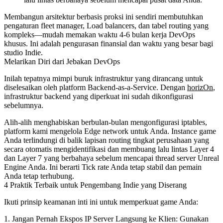
Membangun arsitektur berbasis proksi ini sendiri membutuhkan
pengaturan fleet manager, Load balancers, dan tabel routing yang
kompleks—mudah memakan waktu 4-6 bulan kerja DevOps
khusus. Ini adalah pengurasan finansial dan waktu yang besar bagi
studio Indie.
Melarikan Diri dari Jebakan DevOps
Inilah tepatnya mimpi buruk infrastruktur yang dirancang untuk
diselesaikan oleh platform Backend-as-a-Service. Dengan
horizOn
,
infrastruktur backend yang diperkuat ini sudah dikonfigurasi
sebelumnya.
Alih-alih menghabiskan berbulan-bulan mengonfigurasi iptables,
platform kami mengelola Edge network untuk Anda. Instance game
Anda terlindungi di balik lapisan routing tingkat perusahaan yang
secara otomatis mengidentifikasi dan membuang lalu lintas Layer 4
dan Layer 7 yang berbahaya sebelum mencapai thread server Unreal
Engine Anda. Ini berarti Tick rate Anda tetap stabil dan pemain
Anda tetap terhubung.
4 Praktik Terbaik untuk Pengembang Indie yang Diserang
Ikuti prinsip keamanan inti ini untuk memperkuat game Anda:
1. Jangan Pernah Ekspos IP Server Langsung ke Klien:
Gunakan