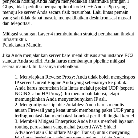
penyedia hosting Anda hanya menyediakan antarmuka jaringan 1
Gbps, tidak peduli seberapa optimal kode C++ Anda. Pipa yang
menuju ke server Anda secara fisik tersumbat. Lalu lintas pemain
yang sah tidak dapat masuk, mengakibatkan desinkronisasi massal
dan teleportasi.
Mitigasi serangan Layer 4 membutuhkan strategi pertahanan tingkat
infrastruktur.
Pendekatan Mandiri
Jika Anda menjalankan server bare-metal khusus atau instance EC2
standar Anda sendiri, Anda harus membangun pipeline mitigasi
secara manual. Ini biasanya melibatkan:
Menyiapkan Reverse Proxy:
Anda tidak boleh mengekspos
IP server Unreal Engine Anda yang sebenarnya ke publik.
Anda harus merutekan lalu lintas melalui proksi UDP (seperti
NGINX atau HAProxy). Ini menambah latensi, tetapi
memungkinkan Anda menyembunyikan IP asli.
Mengonfigurasi iptables/nftables:
Anda harus menulis
aturan Firewall yang ketat untuk membuang paket UDP yang
terfragmentasi dan membatasi koneksi per IP di tingkat kernel.
Membeli Mitigasi Enterprise:
Anda harus membeli layanan
routing perusahaan yang mahal (seperti AWS Shield
Advanced atau Cloudflare Magic Transit) untuk menyaring
lalu lintas berbahaya sebelum mencapai pusat data Anda.