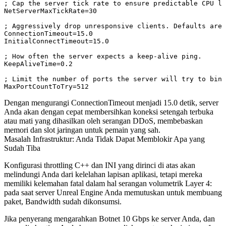
; Cap the server tick rate to ensure predictable CPU lo
NetServerMaxTickRate=30

; Aggressively drop unresponsive clients. Defaults are 
ConnectionTimeout=15.0

InitialConnectTimeout=15.0

; How often the server expects a keep-alive ping.

KeepAliveTime=0.2

; Limit the number of ports the server will try to bind
Dengan mengurangi
ConnectionTimeout
menjadi
15.0
detik, server
Anda akan dengan cepat membersihkan koneksi setengah terbuka
atau mati yang dihasilkan oleh serangan DDoS, membebaskan
memori dan slot jaringan untuk pemain yang sah.
Masalah Infrastruktur: Anda Tidak Dapat Memblokir Apa yang
Sudah Tiba
Konfigurasi throttling C++ dan INI yang dirinci di atas akan
melindungi Anda dari kelelahan lapisan aplikasi, tetapi mereka
memiliki kelemahan fatal dalam hal serangan volumetrik Layer 4:
pada saat server Unreal Engine Anda memutuskan untuk membuang
paket, Bandwidth sudah dikonsumsi.
Jika penyerang mengarahkan Botnet 10 Gbps ke server Anda, dan