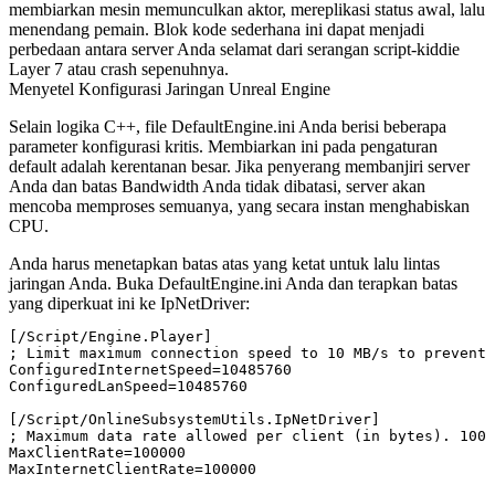
membiarkan mesin memunculkan aktor, mereplikasi status awal, lalu
menendang pemain. Blok kode sederhana ini dapat menjadi
perbedaan antara server Anda selamat dari serangan script-kiddie
Layer 7 atau crash sepenuhnya.
Menyetel Konfigurasi Jaringan Unreal Engine
Selain logika C++, file
DefaultEngine.ini
Anda berisi beberapa
parameter konfigurasi kritis. Membiarkan ini pada pengaturan
default adalah kerentanan besar. Jika penyerang membanjiri server
Anda dan batas Bandwidth Anda tidak dibatasi, server akan
mencoba memproses semuanya, yang secara instan menghabiskan
CPU.
Anda harus menetapkan batas atas yang ketat untuk lalu lintas
jaringan Anda. Buka
DefaultEngine.ini
Anda dan terapkan batas
yang diperkuat ini ke
IpNetDriver
:
[/Script/Engine.Player]

; Limit maximum connection speed to 10 MB/s to prevent 
ConfiguredInternetSpeed=10485760

ConfiguredLanSpeed=10485760

[/Script/OnlineSubsystemUtils.IpNetDriver]

; Maximum data rate allowed per client (in bytes). 100k
MaxClientRate=100000

MaxInternetClientRate=100000
