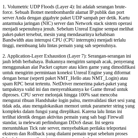
1. Volumetric UDP Floods (Layer 4):
Ini adalah serangan brute-
force. Sebuah Botnet membombardir alamat IP publik dan port
server Anda dengan gigabyte paket UDP sampah per detik. Kartu
antarmuka jaringan (NIC) server dan Network stack sistem operasi
menjadi sepenuhnya jenuh. Sebelum Unreal Engine sempat melihat
paket-paket tersebut, mesin yang mendasarinya kehabisan
Bandwidth atau interupsi CPU (CPU interrupts) menjadi terlalu
tinggi, membuang lalu lintas pemain yang sah sepenuhnya.
2. Application-Layer Exhaustion (Layer 7):
Serangan-serangan ini
jauh lebih berbahaya. Bukannya mengirim sampah acak, penyerang
menggunakan alat Packet capture atau klien game yang dimodifikasi
untuk mengirim permintaan koneksi Unreal Engine yang diformat
dengan benar (seperti paket
NMT_Hello
atau
NMT_Login
) atau
spam RPC berat tertentu.
NetDriver
menerima paket-paket yang
tampaknya valid ini dan menyerahkannya ke Game thread untuk
diproses. CPU server melonjak hingga 100% saat mencoba
mengurai ribuan Handshake login palsu, memvalidasi tiket sesi yang
tidak ada, atau mengalokasikan memori untuk parameter string yang
kompleks dalam fungsi yang direplikasi. Karena lalu lintas ini
terlihat identik dengan aktivitas pemain yang sah bagi Firewall
standar, ia melewati perlindungan DDoS dasar. Ini segera
meruntuhkan Tick rate server, menyebabkan perilaku teleportasi
ekstrem dan Rollback yang dialami pemain tepat sebelum proses