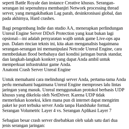
seperti Battle Royale dan instance Creative khusus. Serangan-
serangan ini sepenuhnya membanjiri Network processing thread
server, yang mengakibatkan Lag parah, desinkronisasi global, dan
pada akhirnya, Hard crashes.
Bagi pengembang Indie dan studio AA, menerapkan perlindungan
Unreal Engine Server DDoS Protection yang kuat bukan lagi
opsional—ini adalah persyaratan wajib untuk game Live-ops apa
pun. Dalam rincian teknis ini, kita akan menganalisis bagaimana
serangan-serangan ini memanipulasi Netcode Unreal Engine, cara
membedakan flood berbahaya dari kondisi jaringan buruk standar,
dan langkah-langkah konkret yang dapat Anda ambil untuk
memperkuat infrastruktur game Anda.
Anatomi Crash Server Unreal Engine
Untuk memahami cara melindungi server Anda, pertama-tama Anda
perlu memahami bagaimana Unreal Engine memproses lalu lintas
jaringan yang masuk. Unreal menggunakan protokol berbasis UDP
khusus yang dikelola oleh
NetDriver
. Karena UDP tidak
memerlukan koneksi, klien mana pun di internet dapat mengirim
paket ke port terbuka server Anda tanpa Handshake formal.
Serangan Volumetric Layer 4 vs. Serangan Aplikasi Layer 7
Sebagian besar crash server disebabkan oleh salah satu dari dua
jenis serangan jaringan: