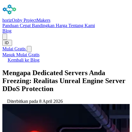
horizOn
by ProjectMakers
Panduan Cepat
Bandingkan
Harga
Tentang Kami
Blog
ID
Mulai Gratis
Masuk
Mulai Gratis
Kembali ke Blog
Mengapa Dedicated Servers Anda
Freezing: Realitas Unreal Engine Server
DDoS Protection
Diterbitkan pada 8 April 2026