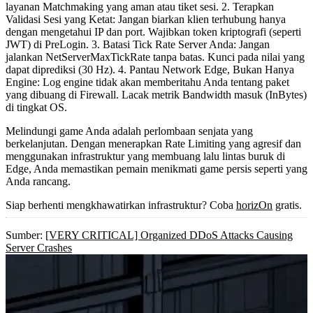
layanan Matchmaking yang aman atau tiket sesi.
2. Terapkan
Validasi Sesi yang Ketat:
Jangan biarkan klien terhubung hanya
dengan mengetahui IP dan port. Wajibkan token kriptografi (seperti
JWT) di
PreLogin
.
3. Batasi Tick Rate Server Anda:
Jangan
jalankan
NetServerMaxTickRate
tanpa batas. Kunci pada nilai yang
dapat diprediksi (30 Hz).
4. Pantau Network Edge, Bukan Hanya
Engine:
Log engine tidak akan memberitahu Anda tentang paket
yang dibuang di Firewall. Lacak metrik Bandwidth masuk (
InBytes
)
di tingkat OS.
Melindungi game Anda adalah perlombaan senjata yang
berkelanjutan. Dengan menerapkan Rate Limiting yang agresif dan
menggunakan infrastruktur yang membuang lalu lintas buruk di
Edge, Anda memastikan pemain menikmati game persis seperti yang
Anda rancang.
Siap berhenti mengkhawatirkan infrastruktur? Coba
horizOn
gratis.
Sumber:
[VERY CRITICAL] Organized DDoS Attacks Causing
Server Crashes