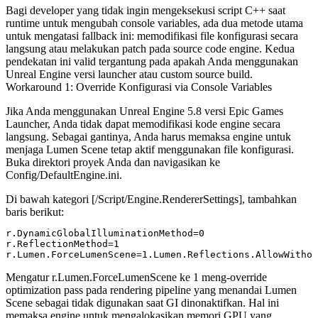
Bagi developer yang tidak ingin mengeksekusi script C++ saat
runtime untuk mengubah console variables, ada dua metode utama
untuk mengatasi fallback ini: memodifikasi file konfigurasi secara
langsung atau melakukan patch pada source code engine. Kedua
pendekatan ini valid tergantung pada apakah Anda menggunakan
Unreal Engine versi launcher atau custom source build.
Workaround 1: Override Konfigurasi via Console Variables
Jika Anda menggunakan Unreal Engine 5.8 versi Epic Games
Launcher, Anda tidak dapat memodifikasi kode engine secara
langsung. Sebagai gantinya, Anda harus memaksa engine untuk
menjaga Lumen Scene tetap aktif menggunakan file konfigurasi.
Buka direktori proyek Anda dan navigasikan ke
Config/DefaultEngine.ini
.
Di bawah kategori
[/Script/Engine.RendererSettings]
, tambahkan
baris berikut:
r.DynamicGlobalIlluminationMethod=0

r.ReflectionMethod=1

Mengatur
r.Lumen.ForceLumenScene
ke
1
meng-override
optimization pass pada rendering pipeline yang menandai Lumen
Scene sebagai tidak digunakan saat GI dinonaktifkan. Hal ini
memaksa engine untuk mengalokasikan memori GPU yang