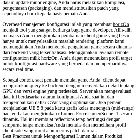
dalam update minor engine, Anda harus melakukan kompilasi,
pengemasan (packaging), dan mendistribusikan patch yang
sepenuhnya baru kepada basis pemain Anda.
Overhead manajemen konfigurasi inilah yang membuat
horizOn
menjadi tool yang sangat berharga bagi game developer. Alih-alih
memaksa Anda mengirimkan pembaruan client game yang besar
hanya untuk menyelesaikan masalah rendering, platform kami
memungkinkan Anda mengelola pengaturan game secara dinamis
dari backend yang tersentralisasi. Menggunakan layanan remote
configuration milik
horizOn
, Anda dapat menentukan profil target
untuk konfigurasi hardware yang berbeda dan memperbaruinya
secara real-time.
Sebagai contoh, saat pemain memulai game Anda, client dapat
mengirimkan query ke backend dengan menyertakan detail tentang
GPU dan versi engine yang terdeteksi. Server akan mengevaluasi
data ini berdasarkan aturan konfigurasi Anda saat ini dan
mengembalikan daftar CVar yang dioptimalkan. Jika pemain
menjalankan UE 5.8 pada kartu grafis kelas menengah (mid-range),
backend akan mengirimkan
r.Lumen.ForceLumenScene=1
secara
dinamis. Hal ini membuat reflections tetap berfungsi dengan
sempurna tanpa memaksa Anda menulis dan memelihara profil
client-side yang rumit atau merilis patch darurat.
Best Practices untuk Mengonfigurasi Lumen dalam Produksi