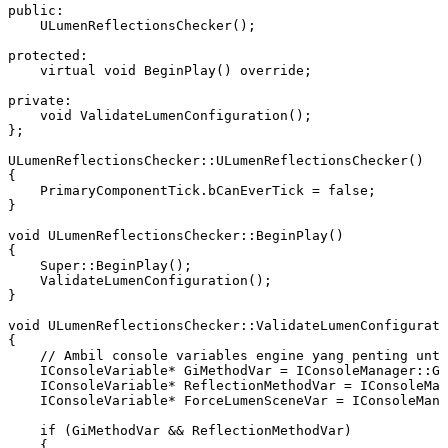
public:

    ULumenReflectionsChecker();

protected:

    virtual void BeginPlay() override;

private:

    void ValidateLumenConfiguration();

};

ULumenReflectionsChecker::ULumenReflectionsChecker()

{

    PrimaryComponentTick.bCanEverTick = false;

}

void ULumenReflectionsChecker::BeginPlay()

{

    Super::BeginPlay();

    ValidateLumenConfiguration();

}

void ULumenReflectionsChecker::ValidateLumenConfigurati
{

    // Ambil console variables engine yang penting untu
    IConsoleVariable* GiMethodVar = IConsoleManager::Ge
    IConsoleVariable* ReflectionMethodVar = IConsoleMan
    IConsoleVariable* ForceLumenSceneVar = IConsoleMana
    if (GiMethodVar && ReflectionMethodVar)

    { 
