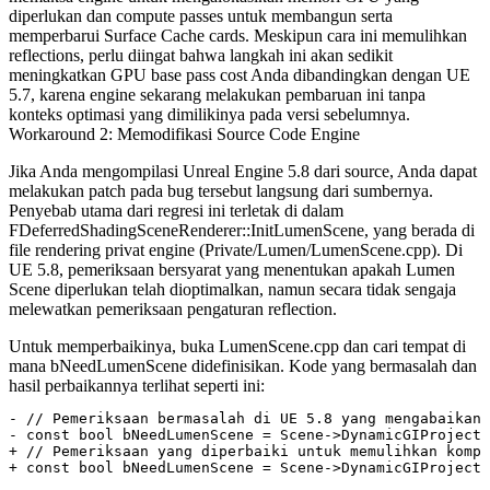
diperlukan dan compute passes untuk membangun serta
memperbarui Surface Cache cards. Meskipun cara ini memulihkan
reflections, perlu diingat bahwa langkah ini akan sedikit
meningkatkan GPU base pass cost Anda dibandingkan dengan UE
5.7, karena engine sekarang melakukan pembaruan ini tanpa
konteks optimasi yang dimilikinya pada versi sebelumnya.
Workaround 2: Memodifikasi Source Code Engine
Jika Anda mengompilasi Unreal Engine 5.8 dari source, Anda dapat
melakukan patch pada bug tersebut langsung dari sumbernya.
Penyebab utama dari regresi ini terletak di dalam
FDeferredShadingSceneRenderer::InitLumenScene
, yang berada di
file rendering privat engine (
Private/Lumen/LumenScene.cpp
). Di
UE 5.8, pemeriksaan bersyarat yang menentukan apakah Lumen
Scene diperlukan telah dioptimalkan, namun secara tidak sengaja
melewatkan pemeriksaan pengaturan reflection.
Untuk memperbaikinya, buka
LumenScene.cpp
dan cari tempat di
mana
bNeedLumenScene
didefinisikan. Kode yang bermasalah dan
hasil perbaikannya terlihat seperti ini:
- // Pemeriksaan bermasalah di UE 5.8 yang mengabaikan 
- const bool bNeedLumenScene = Scene->DynamicGIProjectS
+ // Pemeriksaan yang diperbaiki untuk memulihkan kompa