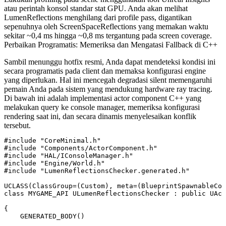
atau perintah konsol standar
stat GPU
. Anda akan melihat
LumenReflections
menghilang dari profile pass, digantikan
sepenuhnya oleh
ScreenSpaceReflections
yang memakan waktu
sekitar ~0,4 ms hingga ~0,8 ms tergantung pada screen coverage.
Perbaikan Programatis: Memeriksa dan Mengatasi Fallback di C++
Sambil menunggu hotfix resmi, Anda dapat mendeteksi kondisi ini
secara programatis pada client dan memaksa konfigurasi engine
yang diperlukan. Hal ini mencegah degradasi silent memengaruhi
pemain Anda pada sistem yang mendukung hardware ray tracing.
Di bawah ini adalah implementasi actor component C++ yang
melakukan query ke console manager, memeriksa konfigurasi
rendering saat ini, dan secara dinamis menyelesaikan konflik
tersebut.
#include "CoreMinimal.h"

#include "Components/ActorComponent.h"

#include "HAL/IConsoleManager.h"

#include "Engine/World.h"

#include "LumenReflectionsChecker.generated.h"

UCLASS(ClassGroup=(Custom), meta=(BlueprintSpawnableCom
class MYGAME_API ULumenReflectionsChecker : public UAct
{

    GENERATED_BODY()
