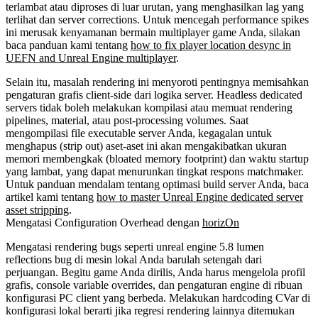
terlambat atau diproses di luar urutan, yang menghasilkan lag yang
terlihat dan server corrections. Untuk mencegah performance spikes
ini merusak kenyamanan bermain multiplayer game Anda, silakan
baca panduan kami tentang
how to fix player location desync in
UEFN and Unreal Engine multiplayer
.
Selain itu, masalah rendering ini menyoroti pentingnya memisahkan
pengaturan grafis client-side dari logika server. Headless dedicated
servers tidak boleh melakukan kompilasi atau memuat rendering
pipelines, material, atau post-processing volumes. Saat
mengompilasi file executable server Anda, kegagalan untuk
menghapus (strip out) aset-aset ini akan mengakibatkan ukuran
memori membengkak (bloated memory footprint) dan waktu startup
yang lambat, yang dapat menurunkan tingkat respons matchmaker.
Untuk panduan mendalam tentang optimasi build server Anda, baca
artikel kami tentang
how to master Unreal Engine dedicated server
asset stripping
.
Mengatasi Configuration Overhead dengan
horizOn
Mengatasi rendering bugs seperti
unreal engine 5.8 lumen
reflections bug
di mesin lokal Anda barulah setengah dari
perjuangan. Begitu game Anda dirilis, Anda harus mengelola profil
grafis, console variable overrides, dan pengaturan engine di ribuan
konfigurasi PC client yang berbeda. Melakukan hardcoding CVar di
konfigurasi lokal berarti jika regresi rendering lainnya ditemukan