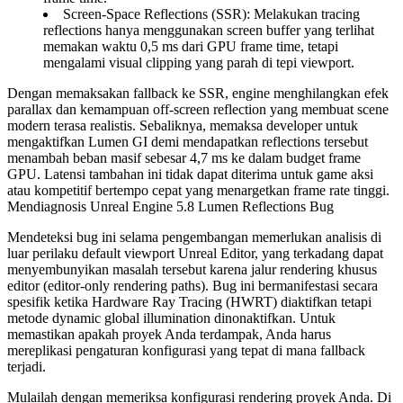
Screen-Space Reflections (SSR)
: Melakukan tracing
reflections hanya menggunakan screen buffer yang terlihat
memakan waktu 0,5 ms dari GPU frame time, tetapi
mengalami visual clipping yang parah di tepi viewport.
Dengan memaksakan fallback ke SSR, engine menghilangkan efek
parallax dan kemampuan off-screen reflection yang membuat scene
modern terasa realistis. Sebaliknya, memaksa developer untuk
mengaktifkan Lumen GI demi mendapatkan reflections tersebut
menambah beban masif sebesar 4,7 ms ke dalam budget frame
GPU. Latensi tambahan ini tidak dapat diterima untuk game aksi
atau kompetitif bertempo cepat yang menargetkan frame rate tinggi.
Mendiagnosis Unreal Engine 5.8 Lumen Reflections Bug
Mendeteksi bug ini selama pengembangan memerlukan analisis di
luar perilaku default viewport Unreal Editor, yang terkadang dapat
menyembunyikan masalah tersebut karena jalur rendering khusus
editor (editor-only rendering paths). Bug ini bermanifestasi secara
spesifik ketika Hardware Ray Tracing (HWRT) diaktifkan tetapi
metode dynamic global illumination dinonaktifkan. Untuk
memastikan apakah proyek Anda terdampak, Anda harus
mereplikasi pengaturan konfigurasi yang tepat di mana fallback
terjadi.
Mulailah dengan memeriksa konfigurasi rendering proyek Anda. Di