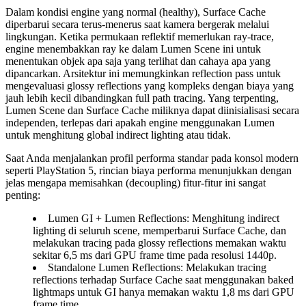
Dalam kondisi engine yang normal (healthy), Surface Cache
diperbarui secara terus-menerus saat kamera bergerak melalui
lingkungan. Ketika permukaan reflektif memerlukan ray-trace,
engine menembakkan ray ke dalam Lumen Scene ini untuk
menentukan objek apa saja yang terlihat dan cahaya apa yang
dipancarkan. Arsitektur ini memungkinkan reflection pass untuk
mengevaluasi glossy reflections yang kompleks dengan biaya yang
jauh lebih kecil dibandingkan full path tracing. Yang terpenting,
Lumen Scene dan Surface Cache miliknya dapat diinisialisasi secara
independen, terlepas dari apakah engine menggunakan Lumen
untuk menghitung global indirect lighting atau tidak.
Saat Anda menjalankan profil performa standar pada konsol modern
seperti PlayStation 5, rincian biaya performa menunjukkan dengan
jelas mengapa memisahkan (decoupling) fitur-fitur ini sangat
penting:
Lumen GI + Lumen Reflections
: Menghitung indirect
lighting di seluruh scene, memperbarui Surface Cache, dan
melakukan tracing pada glossy reflections memakan waktu
sekitar 6,5 ms dari GPU frame time pada resolusi 1440p.
Standalone Lumen Reflections
: Melakukan tracing
reflections terhadap Surface Cache saat menggunakan baked
lightmaps untuk GI hanya memakan waktu 1,8 ms dari GPU
frame time.