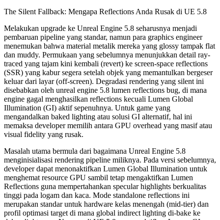
The Silent Fallback: Mengapa Reflections Anda Rusak di UE 5.8
Melakukan upgrade ke Unreal Engine 5.8 seharusnya menjadi
pembaruan pipeline yang standar, namun para graphics engineer
menemukan bahwa material metalik mereka yang glossy tampak flat
dan muddy. Permukaan yang sebelumnya menunjukkan detail ray-
traced yang tajam kini kembali (revert) ke screen-space reflections
(SSR) yang kabur segera setelah objek yang memantulkan bergeser
keluar dari layar (off-screen). Degradasi rendering yang silent ini
disebabkan oleh
unreal engine 5.8 lumen reflections bug
, di mana
engine gagal menghasilkan reflections kecuali Lumen Global
Illumination (GI) aktif sepenuhnya. Untuk game yang
mengandalkan baked lighting atau solusi GI alternatif, hal ini
memaksa developer memilih antara GPU overhead yang masif atau
visual fidelity yang rusak.
Masalah utama bermula dari bagaimana Unreal Engine 5.8
menginisialisasi rendering pipeline miliknya. Pada versi sebelumnya,
developer dapat menonaktifkan Lumen Global Illumination untuk
menghemat resource GPU sambil tetap mengaktifkan Lumen
Reflections guna mempertahankan specular highlights berkualitas
tinggi pada logam dan kaca. Mode standalone reflections ini
merupakan standar untuk hardware kelas menengah (mid-tier) dan
profil optimasi target di mana global indirect lighting di-bake ke