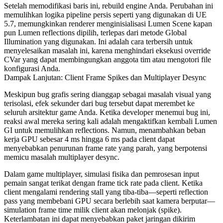
Setelah memodifikasi baris ini, rebuild engine Anda. Perubahan ini
memulihkan logika pipeline persis seperti yang digunakan di UE
5.7, memungkinkan renderer menginisialisasi Lumen Scene kapan
pun Lumen reflections dipilih, terlepas dari metode Global
Illumination yang digunakan. Ini adalah cara terbersih untuk
menyelesaikan masalah ini, karena menghindari eksekusi override
CVar yang dapat membingungkan anggota tim atau mengotori file
konfigurasi Anda.
Dampak Lanjutan: Client Frame Spikes dan Multiplayer Desync
Meskipun bug grafis sering dianggap sebagai masalah visual yang
terisolasi, efek sekunder dari bug tersebut dapat merembet ke
seluruh arsitektur game Anda. Ketika developer menemui bug ini,
reaksi awal mereka sering kali adalah mengaktifkan kembali Lumen
GI untuk memulihkan reflections. Namun, menambahkan beban
kerja GPU sebesar 4 ms hingga 6 ms pada client dapat
menyebabkan penurunan frame rate yang parah, yang berpotensi
memicu masalah multiplayer desync.
Dalam game multiplayer, simulasi fisika dan pemrosesan input
pemain sangat terikat dengan frame tick rate pada client. Ketika
client mengalami rendering stall yang tiba-tiba—seperti reflection
pass yang membebani GPU secara berlebih saat kamera berputar—
simulation frame time milik client akan melonjak (spike).
Keterlambatan ini dapat menyebabkan paket jaringan dikirim