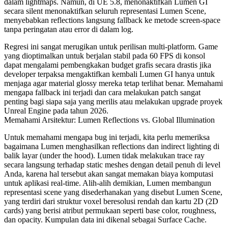
dalam lightmaps. Namun, di UE 5.8, menonaktifkan Lumen GI
secara silent menonaktifkan seluruh representasi Lumen Scene,
menyebabkan reflections langsung fallback ke metode screen-space
tanpa peringatan atau error di dalam log.
Regresi ini sangat merugikan untuk perilisan multi-platform. Game
yang dioptimalkan untuk berjalan stabil pada 60 FPS di konsol
dapat mengalami pembengkakan budget grafis secara drastis jika
developer terpaksa mengaktifkan kembali Lumen GI hanya untuk
menjaga agar material glossy mereka tetap terlihat benar. Memahami
mengapa fallback ini terjadi dan cara melakukan patch sangat
penting bagi siapa saja yang merilis atau melakukan upgrade proyek
Unreal Engine pada tahun 2026.
Memahami Arsitektur: Lumen Reflections vs. Global Illumination
Untuk memahami mengapa bug ini terjadi, kita perlu memeriksa
bagaimana Lumen menghasilkan reflections dan indirect lighting di
balik layar (under the hood). Lumen tidak melakukan trace ray
secara langsung terhadap static meshes dengan detail penuh di level
Anda, karena hal tersebut akan sangat memakan biaya komputasi
untuk aplikasi real-time. Alih-alih demikian, Lumen membangun
representasi scene yang disederhanakan yang disebut
Lumen Scene
,
yang terdiri dari struktur voxel beresolusi rendah dan kartu 2D (2D
cards) yang berisi atribut permukaan seperti base color, roughness,
dan opacity. Kumpulan data ini dikenal sebagai
Surface Cache
.