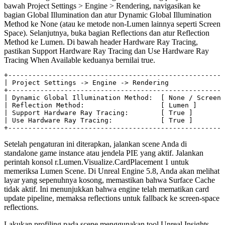
bawah
Project Settings > Engine > Rendering
, navigasikan ke
bagian
Global Illumination
dan atur
Dynamic Global Illumination
Method
ke
None
(atau ke metode non-Lumen lainnya seperti Screen
Space). Selanjutnya, buka bagian
Reflections
dan atur
Reflection
Method
ke
Lumen
. Di bawah header
Hardware Ray Tracing
,
pastikan
Support Hardware Ray Tracing
dan
Use Hardware Ray
Tracing When Available
keduanya bernilai true.
+------------------------------------------------------
| Project Settings -> Engine -> Rendering              
+------------------------------------------------------
| Dynamic Global Illumination Method:  [ None / Screen 
| Reflection Method:                   [ Lumen ]       
| Support Hardware Ray Tracing:        [ True ]        
| Use Hardware Ray Tracing:            [ True ]        
Setelah pengaturan ini diterapkan, jalankan scene Anda di
standalone game instance atau jendela PIE yang aktif. Jalankan
perintah konsol
r.Lumen.Visualize.CardPlacement 1
untuk
memeriksa Lumen Scene. Di Unreal Engine 5.8, Anda akan melihat
layar yang sepenuhnya kosong, memastikan bahwa Surface Cache
tidak aktif. Ini menunjukkan bahwa engine telah mematikan card
update pipeline, memaksa reflections untuk fallback ke screen-space
reflections.
Lakukan profiling pada scene menggunakan tool Unreal Insights