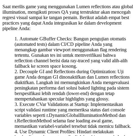
Saat merilis game yang menggunakan Lumen reflections atau global
illumination, mengikuti proses QA yang terstruktur akan mencegah
regresi visual sampai ke tangan pemain. Berikut adalah empat best
practices yang dapat Anda integrasikan ke dalam development
pipeline Anda:
Automate GBuffer Checks
: Bangun pengujian otomatis
(automated tests) dalam CI/CD pipeline Anda yang
menangkap gambar viewport menggunakan flag rendering
tertentu. Gunakan tes ini untuk memverifikasi bahwa
reflection channel berisi data ray-traced yang valid alih-alih
fallback ke screen space kosong.
Decouple GI and Reflections during Optimization
: Uji
game Anda dengan GI dinonaktifkan dan Lumen reflections
diaktifkan. Langkah ini memungkinkan Anda mengevaluasi
peningkatan performa dari solusi baked lighting pada sistem
berspesifikasi lebih rendah (lower-end) dengan tetap
mempertahankan specular highlights yang glossy.
Execute CVar Validations at Startup
: Implementasikan
script validasi runtime yang memeriksa status dari console
variables seperti
r.DynamicGlobalIlluminationMethod
dan
r.ReflectionMethod
selama fase loading awal game,
memastikan variabel-variabel tersebut tidak memicu fallback.
Use Dynamic Client Profiles
: Hindari melakukan