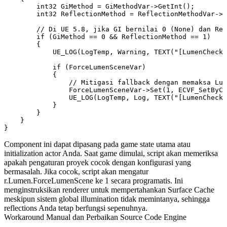
        int32 GiMethod = GiMethodVar->GetInt();

        int32 ReflectionMethod = ReflectionMethodVar->G
        // Di UE 5.8, jika GI bernilai 0 (None) dan Ref
        if (GiMethod == 0 && ReflectionMethod == 1)

        { 

            UE_LOG(LogTemp, Warning, TEXT("[LumenChecke
            if (ForceLumenSceneVar)

            {

                // Mitigasi fallback dengan memaksa Lum
                ForceLumenSceneVar->Set(1, ECVF_SetByCo
                UE_LOG(LogTemp, Log, TEXT("[LumenChecke
            }

        }

    }

Component ini dapat dipasang pada game state utama atau
initialization actor Anda. Saat game dimulai, script akan memeriksa
apakah pengaturan proyek cocok dengan konfigurasi yang
bermasalah. Jika cocok, script akan mengatur
r.Lumen.ForceLumenScene
ke
1
secara programatis. Ini
menginstruksikan renderer untuk mempertahankan Surface Cache
meskipun sistem global illumination tidak memintanya, sehingga
reflections Anda tetap berfungsi sepenuhnya.
Workaround Manual dan Perbaikan Source Code Engine