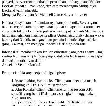
penyedia server rentan terhadap perubahan ini, bagaimana Vendor
Lock-in terjadi di level kode, dan cara membangun Multiplayer
Backend yang agnostik.
Mengapa Perusahaan AI Membeli Game Server Provider
Karena persyaratan infrastrukturnya hampir identik. Server game
modern membutuhkan penyebaran global di edge untuk kontainer
yang stateful dan berat komputasi secara cepat. Sebuah Matchmaker
harus menjalankan instance headless Unreal atau Unity dalam waktu
kurang dari
3 detik
, mengarahkan pemain ke node edge terdekat
(ping < 40ms), dan menjaga koneksi UDP high-tick-rate.
Inferensi AI membutuhkan lapisan orkestrasi yang persis sama. Bagi
startup AI, membeli platform yang sudah ada lebih murah dan cepat
daripada membangun dari nol.
Arsitektur Vendor Lock-In
Penguncian biasanya terjadi di tiga lapisan:
Matchmaking Webhooks:
Client game meminta match
langsung ke REST API milik vendor.
Alur Koneksi Client:
Client menunggu respons API
spesifik yang berisi IP dan port, seringkali menggunakan
SDK khusus.
Pipeline Build Server:
Executable Dedicated Server