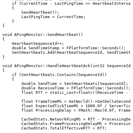
    if (CurrentTime - LastPingTime >= HeartbeatInterval
    {

        SendHeartbeat();

        LastPingTime = CurrentTime;

    }

}

void APingMonitor::SendHeartbeat()

{

    HeartbeatSequenceId++;

    double SendTimeStamp = FPlatformTime::Seconds();

    SentHeartbeats.Add(HeartbeatSequenceId, SendTimeSta
}

void APingMonitor::HandleHeartbeatAck(int32 SequenceId)

{

    if (SentHeartbeats.Contains(SequenceId))

    {

        double SendTime = SentHeartbeats[SequenceId];

        double ReceiveTime = FPlatformTime::Seconds();

        float RTT = static_cast<float>((ReceiveTime - S
        float FrameTimeMS = GetWorld()->GetDeltaSeconds
        float ExpectedTickTimeMS = 1000.0f / ServerTick
        float ProcessingDelay = FMath::Max(0.0f, FrameT
        CachedStats.NetworkPingMS = RTT - ProcessingDel
        CachedStats.FrameProcessingDelayMS = Processing
        CachedStats.TotalEffectiveRTT = RTT;
