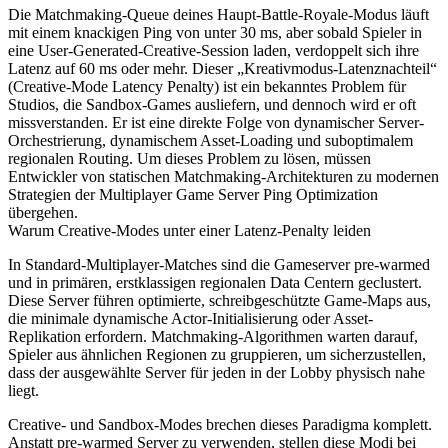
Die Matchmaking-Queue deines Haupt-Battle-Royale-Modus läuft
mit einem knackigen Ping von unter 30 ms, aber sobald Spieler in
eine User-Generated-Creative-Session laden, verdoppelt sich ihre
Latenz auf 60 ms oder mehr. Dieser „Kreativmodus-Latenznachteil“
(Creative-Mode Latency Penalty) ist ein bekanntes Problem für
Studios, die Sandbox-Games ausliefern, und dennoch wird er oft
missverstanden. Er ist eine direkte Folge von dynamischer Server-
Orchestrierung, dynamischem Asset-Loading und suboptimalem
regionalen Routing. Um dieses Problem zu lösen, müssen
Entwickler von statischen Matchmaking-Architekturen zu modernen
Strategien der Multiplayer Game Server Ping Optimization
übergehen.
Warum Creative-Modes unter einer Latenz-Penalty leiden
In Standard-Multiplayer-Matches sind die Gameserver pre-warmed
und in primären, erstklassigen regionalen Data Centern geclustert.
Diese Server führen optimierte, schreibgeschützte Game-Maps aus,
die minimale dynamische Actor-Initialisierung oder Asset-
Replikation erfordern. Matchmaking-Algorithmen warten darauf,
Spieler aus ähnlichen Regionen zu gruppieren, um sicherzustellen,
dass der ausgewählte Server für jeden in der Lobby physisch nahe
liegt.
Creative- und Sandbox-Modes brechen dieses Paradigma komplett.
Anstatt pre-warmed Server zu verwenden, stellen diese Modi bei