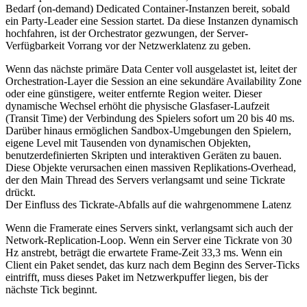
Bedarf (on-demand) Dedicated Container-Instanzen bereit, sobald
ein Party-Leader eine Session startet. Da diese Instanzen dynamisch
hochfahren, ist der Orchestrator gezwungen, der Server-
Verfügbarkeit Vorrang vor der Netzwerklatenz zu geben.
Wenn das nächste primäre Data Center voll ausgelastet ist, leitet der
Orchestration-Layer die Session an eine sekundäre Availability Zone
oder eine günstigere, weiter entfernte Region weiter. Dieser
dynamische Wechsel erhöht die physische Glasfaser-Laufzeit
(Transit Time) der Verbindung des Spielers sofort um 20 bis 40 ms.
Darüber hinaus ermöglichen Sandbox-Umgebungen den Spielern,
eigene Level mit Tausenden von dynamischen Objekten,
benutzerdefinierten Skripten und interaktiven Geräten zu bauen.
Diese Objekte verursachen einen massiven Replikations-Overhead,
der den Main Thread des Servers verlangsamt und seine Tickrate
drückt.
Der Einfluss des Tickrate-Abfalls auf die wahrgenommene Latenz
Wenn die Framerate eines Servers sinkt, verlangsamt sich auch der
Network-Replication-Loop. Wenn ein Server eine Tickrate von 30
Hz anstrebt, beträgt die erwartete Frame-Zeit 33,3 ms. Wenn ein
Client ein Paket sendet, das kurz nach dem Beginn des Server-Ticks
eintrifft, muss dieses Paket im Netzwerkpuffer liegen, bis der
nächste Tick beginnt.