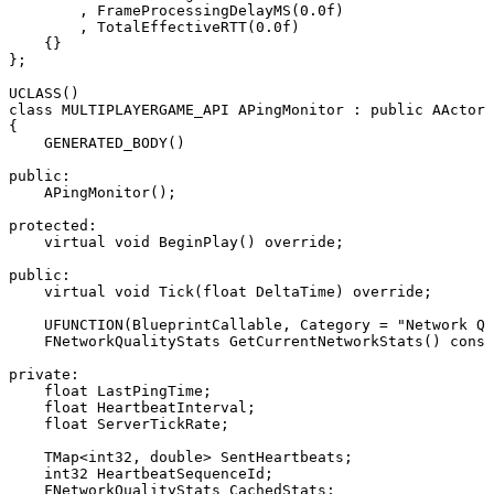
        , FrameProcessingDelayMS(0.0f)

        , TotalEffectiveRTT(0.0f)

    {}

};

UCLASS()

class MULTIPLAYERGAME_API APingMonitor : public AActor

{

    GENERATED_BODY()

public:

    APingMonitor();

protected:

    virtual void BeginPlay() override;

public:

    virtual void Tick(float DeltaTime) override;

    UFUNCTION(BlueprintCallable, Category = "Network Qu
    FNetworkQualityStats GetCurrentNetworkStats() const
private:

    float LastPingTime;

    float HeartbeatInterval;

    float ServerTickRate;

    TMap<int32, double> SentHeartbeats;

    int32 HeartbeatSequenceId;

    FNetworkQualityStats CachedStats;
