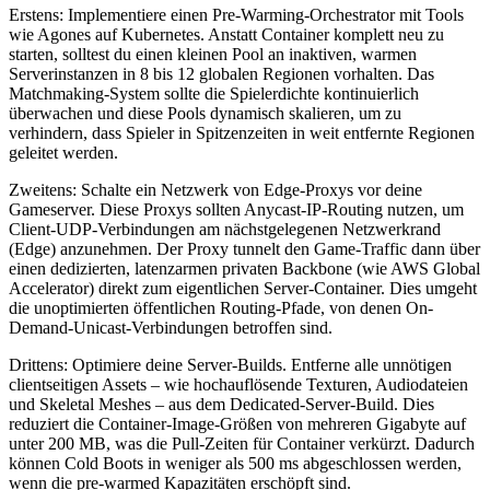
Erstens: Implementiere einen Pre-Warming-Orchestrator mit Tools
wie Agones auf Kubernetes. Anstatt Container komplett neu zu
starten, solltest du einen kleinen Pool an inaktiven, warmen
Serverinstanzen in 8 bis 12 globalen Regionen vorhalten. Das
Matchmaking-System sollte die Spielerdichte kontinuierlich
überwachen und diese Pools dynamisch skalieren, um zu
verhindern, dass Spieler in Spitzenzeiten in weit entfernte Regionen
geleitet werden.
Zweitens: Schalte ein Netzwerk von Edge-Proxys vor deine
Gameserver. Diese Proxys sollten Anycast-IP-Routing nutzen, um
Client-UDP-Verbindungen am nächstgelegenen Netzwerkrand
(Edge) anzunehmen. Der Proxy tunnelt den Game-Traffic dann über
einen dedizierten, latenzarmen privaten Backbone (wie AWS Global
Accelerator) direkt zum eigentlichen Server-Container. Dies umgeht
die unoptimierten öffentlichen Routing-Pfade, von denen On-
Demand-Unicast-Verbindungen betroffen sind.
Drittens: Optimiere deine Server-Builds. Entferne alle unnötigen
clientseitigen Assets – wie hochauflösende Texturen, Audiodateien
und Skeletal Meshes – aus dem Dedicated-Server-Build. Dies
reduziert die Container-Image-Größen von mehreren Gigabyte auf
unter 200 MB, was die Pull-Zeiten für Container verkürzt. Dadurch
können Cold Boots in weniger als 500 ms abgeschlossen werden,
wenn die pre-warmed Kapazitäten erschöpft sind.