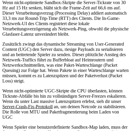
Wenn nicht-optimierte Sandbox-Skripte die Server-Tickrate von 30
Hz auf 15 Hz senken, bläht sich die Frame-Zeit auf 66,6 ms auf.
Dieser Verarbeitungsverzug (Processing Delay) addiert automatisch
33,3 ms zur Round-Trip-Time (RTT) des Clients. Die In-Game-
Netzwerk-UI des Clients registriert diese lokale
Verarbeitungsverzögerung als Netzwerk-Ping, obwohl die physische
Glasfaser-Latenz unverändert bleibt.
Zusätzlich zwingt das dynamische Streaming von User-Generated
Content (UGC) den Server dazu, riesige Payloads zu serialisieren
und an beitretende Spieler zu senden. Dieser plötzliche Anstieg des
Netzwerk-Traffics führt zu Bufferbloat auf Heimroutern und
Netzwerkschnittstellen, was eine Paket-Warteschlange (Packet
Queuing) zur Folge hat. Wenn Pakete in einer Warteschlange warten
müssen, kommt es zu Latenzspitzen und der Paketverlust (Packet
Loss) steigt.
Wenn nicht-optimierte UGC-Skripte die CPU überlasten, können
Tickrate-Abfälle bis hin zu vollständigen Server-Freezes eskalieren.
Wenn du unter Last massive Latenzspitzen erlebst, sieh dir unser
Server-Crash-Fix-Protokoll
an, um deinen Netcode zu stabilisieren.
Die Rolle von MTU und Paketfragmentierung beim Laden von
UGC
Wenn Spieler eine benutzerdefinierte Sandbox-Map laden, muss der