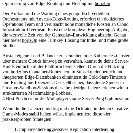
Optimierung von Edge-Routing und Hosting mit
horizOn
Der Aufbau und die Wartung eines geografisch verteilten
Orchestrators mit Anycast-Edge-Routing erfordert ein dediziertes
Operations-Team und verursacht hohe monatliche Kosten an Cloud-
Infrastruktur-Overhead. Es ist eine komplexe Engineering-Aufgabe,
die wertvolle Zeit von der Gameplay-Entwicklung abzieht. Genau
hier bietet
horizOn
eine Turnkey-Lösung für Indie- und mittelgroße
Studios.
Anstatt eigene Load Balancer zu schreiben oder Kubernetes-Cluster
über mehrere Clouds hinweg zu verwalten, kannst du deine Server-
Builds einfach auf der Plattform bereitstellen. Durch die Nutzung
von
horizOn
s Container-Bootzeiten im Subsekundenbereich und
integrierten Edge-Datenbanken eliminierst du Cold-Start-Timeouts
und Routing-Ineffizienzen. Das stellt sicher, dass deine Spieler in
Creative-Sandbox-Sessions dieselbe niedrige Latenz erleben wie in
strukturierten Matchmaking-Lobbies.
4 Best Practices für die Multiplayer Game Server Ping Optimization
Wenn du die Latenzen niedrig und die Tickraten in deinen Creative-
Game-Modes stabil halten willst, implementiere diese vier
praxiserprobten Strategien:
Implementiere aggressives Replication Interleaving
: