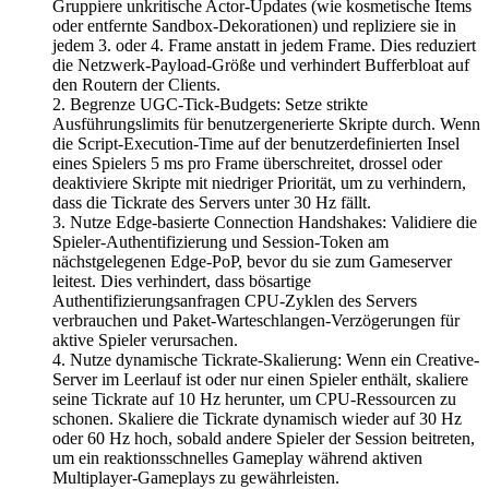
Gruppiere unkritische Actor-Updates (wie kosmetische Items
oder entfernte Sandbox-Dekorationen) und repliziere sie in
jedem 3. oder 4. Frame anstatt in jedem Frame. Dies reduziert
die Netzwerk-Payload-Größe und verhindert Bufferbloat auf
den Routern der Clients.
Begrenze UGC-Tick-Budgets
: Setze strikte
Ausführungslimits für benutzergenerierte Skripte durch. Wenn
die Script-Execution-Time auf der benutzerdefinierten Insel
eines Spielers 5 ms pro Frame überschreitet, drossel oder
deaktiviere Skripte mit niedriger Priorität, um zu verhindern,
dass die Tickrate des Servers unter 30 Hz fällt.
Nutze Edge-basierte Connection Handshakes
: Validiere die
Spieler-Authentifizierung und Session-Token am
nächstgelegenen Edge-PoP, bevor du sie zum Gameserver
leitest. Dies verhindert, dass bösartige
Authentifizierungsanfragen CPU-Zyklen des Servers
verbrauchen und Paket-Warteschlangen-Verzögerungen für
aktive Spieler verursachen.
Nutze dynamische Tickrate-Skalierung
: Wenn ein Creative-
Server im Leerlauf ist oder nur einen Spieler enthält, skaliere
seine Tickrate auf 10 Hz herunter, um CPU-Ressourcen zu
schonen. Skaliere die Tickrate dynamisch wieder auf 30 Hz
oder 60 Hz hoch, sobald andere Spieler der Session beitreten,
um ein reaktionsschnelles Gameplay während aktiven
Multiplayer-Gameplays zu gewährleisten.