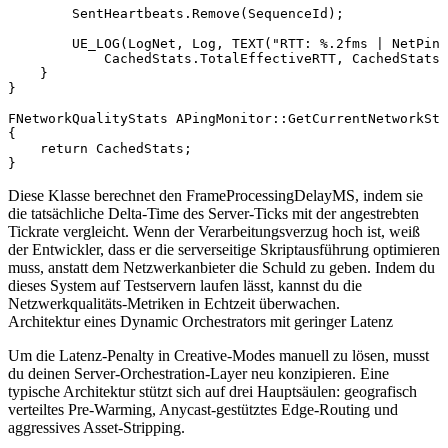
        SentHeartbeats.Remove(SequenceId);

        UE_LOG(LogNet, Log, TEXT("RTT: %.2fms | NetPing
            CachedStats.TotalEffectiveRTT, CachedStats.
    }

}

FNetworkQualityStats APingMonitor::GetCurrentNetworkSta
{

    return CachedStats;

Diese Klasse berechnet den
FrameProcessingDelayMS
, indem sie
die tatsächliche Delta-Time des Server-Ticks mit der angestrebten
Tickrate vergleicht. Wenn der Verarbeitungsverzug hoch ist, weiß
der Entwickler, dass er die serverseitige Skriptausführung optimieren
muss, anstatt dem Netzwerkanbieter die Schuld zu geben. Indem du
dieses System auf Testservern laufen lässt, kannst du die
Netzwerkqualitäts-Metriken in Echtzeit überwachen.
Architektur eines Dynamic Orchestrators mit geringer Latenz
Um die Latenz-Penalty in Creative-Modes manuell zu lösen, musst
du deinen Server-Orchestration-Layer neu konzipieren. Eine
typische Architektur stützt sich auf drei Hauptsäulen: geografisch
verteiltes Pre-Warming, Anycast-gestütztes Edge-Routing und
aggressives Asset-Stripping.