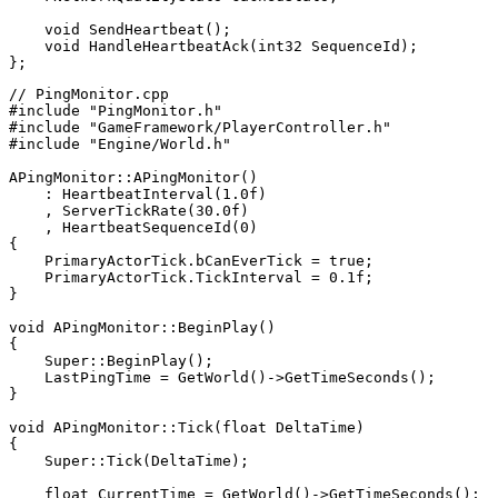
    void SendHeartbeat();

    void HandleHeartbeatAck(int32 SequenceId);

// PingMonitor.cpp

#include "PingMonitor.h"

#include "GameFramework/PlayerController.h"

#include "Engine/World.h"

APingMonitor::APingMonitor()

    : HeartbeatInterval(1.0f)

    , ServerTickRate(30.0f)

    , HeartbeatSequenceId(0)

{

    PrimaryActorTick.bCanEverTick = true;

    PrimaryActorTick.TickInterval = 0.1f;

}

void APingMonitor::BeginPlay()

{

    Super::BeginPlay();

    LastPingTime = GetWorld()->GetTimeSeconds();

}

void APingMonitor::Tick(float DeltaTime)

{

    Super::Tick(DeltaTime);

    float CurrentTime = GetWorld()->GetTimeSeconds();
