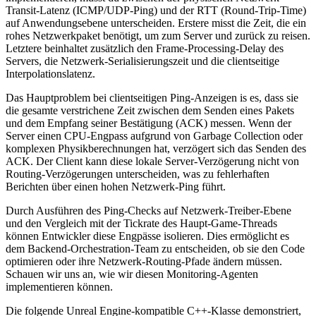
Transit-Latenz (ICMP/UDP-Ping) und der RTT (Round-Trip-Time)
auf Anwendungsebene unterscheiden. Erstere misst die Zeit, die ein
rohes Netzwerkpaket benötigt, um zum Server und zurück zu reisen.
Letztere beinhaltet zusätzlich den Frame-Processing-Delay des
Servers, die Netzwerk-Serialisierungszeit und die clientseitige
Interpolationslatenz.
Das Hauptproblem bei clientseitigen Ping-Anzeigen is es, dass sie
die gesamte verstrichene Zeit zwischen dem Senden eines Pakets
und dem Empfang seiner Bestätigung (ACK) messen. Wenn der
Server einen CPU-Engpass aufgrund von Garbage Collection oder
komplexen Physikberechnungen hat, verzögert sich das Senden des
ACK. Der Client kann diese lokale Server-Verzögerung nicht von
Routing-Verzögerungen unterscheiden, was zu fehlerhaften
Berichten über einen hohen Netzwerk-Ping führt.
Durch Ausführen des Ping-Checks auf Netzwerk-Treiber-Ebene
und den Vergleich mit der Tickrate des Haupt-Game-Threads
können Entwickler diese Engpässe isolieren. Dies ermöglicht es
dem Backend-Orchestration-Team zu entscheiden, ob sie den Code
optimieren oder ihre Netzwerk-Routing-Pfade ändern müssen.
Schauen wir uns an, wie wir diesen Monitoring-Agenten
implementieren können.
Die folgende Unreal Engine-kompatible C++-Klasse demonstriert,