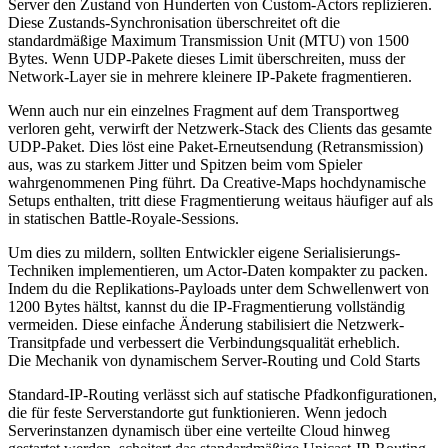
Server den Zustand von Hunderten von Custom-Actors replizieren.
Diese Zustands-Synchronisation überschreitet oft die
standardmäßige Maximum Transmission Unit (MTU) von 1500
Bytes. Wenn UDP-Pakete dieses Limit überschreiten, muss der
Network-Layer sie in mehrere kleinere IP-Pakete fragmentieren.
Wenn auch nur ein einzelnes Fragment auf dem Transportweg
verloren geht, verwirft der Netzwerk-Stack des Clients das gesamte
UDP-Paket. Dies löst eine Paket-Erneutsendung (Retransmission)
aus, was zu starkem Jitter und Spitzen beim vom Spieler
wahrgenommenen Ping führt. Da Creative-Maps hochdynamische
Setups enthalten, tritt diese Fragmentierung weitaus häufiger auf als
in statischen Battle-Royale-Sessions.
Um dies zu mildern, sollten Entwickler eigene Serialisierungs-
Techniken implementieren, um Actor-Daten kompakter zu packen.
Indem du die Replikations-Payloads unter dem Schwellenwert von
1200 Bytes hältst, kannst du die IP-Fragmentierung vollständig
vermeiden. Diese einfache Änderung stabilisiert die Netzwerk-
Transitpfade und verbessert die Verbindungsqualität erheblich.
Die Mechanik von dynamischem Server-Routing und Cold Starts
Standard-IP-Routing verlässt sich auf statische Pfadkonfigurationen,
die für feste Serverstandorte gut funktionieren. Wenn jedoch
Serverinstanzen dynamisch über eine verteilte Cloud hinweg