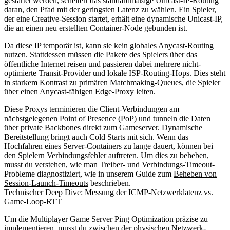
gestartet werden, scheitert das standardmäßige Unicast-IP-Routing
daran, den Pfad mit der geringsten Latenz zu wählen. Ein Spieler,
der eine Creative-Session startet, erhält eine dynamische Unicast-IP,
die an einen neu erstellten Container-Node gebunden ist.
Da diese IP temporär ist, kann sie kein globales Anycast-Routing
nutzen. Stattdessen müssen die Pakete des Spielers über das
öffentliche Internet reisen und passieren dabei mehrere nicht-
optimierte Transit-Provider und lokale ISP-Routing-Hops. Dies steht
in starkem Kontrast zu primären Matchmaking-Queues, die Spieler
über einen Anycast-fähigen Edge-Proxy leiten.
Diese Proxys terminieren die Client-Verbindungen am
nächstgelegenen Point of Presence (PoP) und tunneln die Daten
über private Backbones direkt zum Gameserver. Dynamische
Bereitstellung bringt auch Cold Starts mit sich. Wenn das
Hochfahren eines Server-Containers zu lange dauert, können bei
den Spielern Verbindungsfehler auftreten. Um dies zu beheben,
musst du verstehen, wie man Treiber- und Verbindungs-Timeout-
Probleme diagnostiziert, wie in unserem Guide zum
Beheben von
Session-Launch-Timeouts
beschrieben.
Technischer Deep Dive: Messung der ICMP-Netzwerklatenz vs.
Game-Loop-RTT
Um die Multiplayer Game Server Ping Optimization präzise zu
implementieren, musst du zwischen der physischen Netzwerk-