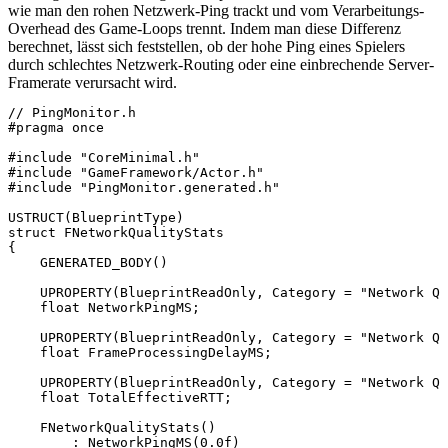
wie man den rohen Netzwerk-Ping trackt und vom Verarbeitungs-
Overhead des Game-Loops trennt. Indem man diese Differenz
berechnet, lässt sich feststellen, ob der hohe Ping eines Spielers
durch schlechtes Netzwerk-Routing oder eine einbrechende Server-
Framerate verursacht wird.
// PingMonitor.h

#pragma once

#include "CoreMinimal.h"

#include "GameFramework/Actor.h"

#include "PingMonitor.generated.h"

USTRUCT(BlueprintType)

struct FNetworkQualityStats

{

    GENERATED_BODY()

    UPROPERTY(BlueprintReadOnly, Category = "Network Qu
    float NetworkPingMS;

    UPROPERTY(BlueprintReadOnly, Category = "Network Qu
    float FrameProcessingDelayMS;

    UPROPERTY(BlueprintReadOnly, Category = "Network Qu
    float TotalEffectiveRTT;

    FNetworkQualityStats()

        : NetworkPingMS(0.0f)
