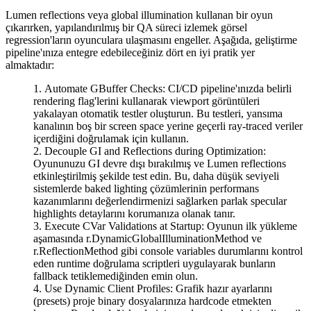
Lumen reflections veya global illumination kullanan bir oyun
çıkarırken, yapılandırılmış bir QA süreci izlemek görsel
regression'ların oyunculara ulaşmasını engeller. Aşağıda, geliştirme
pipeline'ınıza entegre edebileceğiniz dört en iyi pratik yer
almaktadır:
Automate GBuffer Checks
: CI/CD pipeline'ınızda belirli
rendering flag'lerini kullanarak viewport görüntüleri
yakalayan otomatik testler oluşturun. Bu testleri, yansıma
kanalının boş bir screen space yerine geçerli ray-traced veriler
içerdiğini doğrulamak için kullanın.
Decouple GI and Reflections during Optimization
:
Oyununuzu GI devre dışı bırakılmış ve Lumen reflections
etkinleştirilmiş şekilde test edin. Bu, daha düşük seviyeli
sistemlerde baked lighting çözümlerinin performans
kazanımlarını değerlendirmenizi sağlarken parlak specular
highlights detaylarını korumanıza olanak tanır.
Execute CVar Validations at Startup
: Oyunun ilk yükleme
aşamasında
r.DynamicGlobalIlluminationMethod
ve
r.ReflectionMethod
gibi console variables durumlarını kontrol
eden runtime doğrulama scriptleri uygulayarak bunların
fallback tetiklemediğinden emin olun.
Use Dynamic Client Profiles
: Grafik hazır ayarlarını
(presets) proje binary dosyalarınıza hardcode etmekten