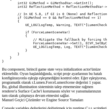
        int32 GiMethod = GiMethodVar->GetInt();

        int32 ReflectionMethod = ReflectionMethodVar->G
        // In UE 5.8, if GI is 0 (None) and Reflection 
        if (GiMethod == 0 && ReflectionMethod == 1)

        { 

            UE_LOG(LogTemp, Warning, TEXT("[LumenChecke
            if (ForceLumenSceneVar)

            {

                // Mitigate the fallback by forcing the
                ForceLumenSceneVar->Set(1, ECVF_SetByCo
                UE_LOG(LogTemp, Log, TEXT("[LumenChecke
            }

        }

    }

Bu component, birincil game state veya initialization actor'ünüze
eklenebilir. Oyun başlatıldığında, script proje ayarlarının bu hatalı
konfigürasyonla eşleşip eşleşmediğini kontrol eder. Eğer eşleşiyorsa,
programatik olarak
r.Lumen.ForceLumenScene
değerini
1
yapar.
Bu, global illumination sisteminin talep etmemesine rağmen
renderer'a Surface Cache'i korumasını söyler ve yansımalarınızın
tam olarak çalışmaya devam etmesini sağlar.
Manuel Geçici Çözümler ve Engine Source Yamaları
Console variables değerlerini değiştirmek için runtime C++ scriptleri