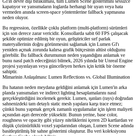
GI'ın devre dışı bırakılması, tüm Lumen Scene gösterimini sessizce
kapatıyor ve yansımaların loglarda herhangi bir uyarı veya hata
vermeden anında screen-space yöntemlerine fallback yapmasına
neden oluyor.
Bu regression, özellikle çoklu platform (multi-platform) sürümleri
için son derece zarar vericidir. Konsollarda sabit 60 FPS çalışacak
şekilde optimize edilmiş bir oyun, geliştiriciler sırf parlak
materyallerinin doğru görünmesini sağlamak için Lumen GI'ı
yeniden açmak zorunda kalırsa grafik bütçesinin altüst olduğunu
görebilir. Bu fallback durumunun neden yaşandığını anlamak ve
bunu nasıl patch edeceğinizi bilmek, 2026 yılında bir Unreal Engine
projesi yayınlayan veya güncelleyen herkes için kritik bir öneme
sahiptir.
Mimarinin Anlaşılması: Lumen Reflections vs. Global Illumination
Bu hatanın neden meydana geldiğini anlamak için Lumen'in arka
planda yansımaları ve indirect lighting hesaplamalarını nasıl
gerçekleştirdiğini incelemek gerekir. Lumen, ışınları (rays) doğrudan
sahnenizdeki tam detaylı static mesh yapılara karşı trace etmez;
çünkü bunu yapmak gerçek zamanlı uygulamalar için işlem maliyeti
açısından aşırı derecede yüksektir. Bunun yerine, base color,
roughness ve opacity gibi yüzey niteliklerini içeren 2D kartlardan ve
düşük çözünürlüklü voxel yapılarından oluşan,
Lumen Scene
adında
basitleştirilmiş bir sahne gösterimi oluşturur. Bu veri koleksiyonu