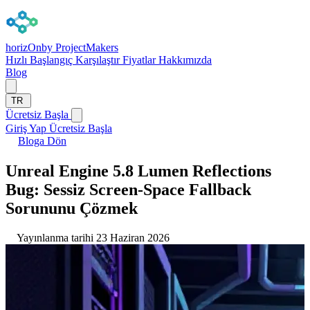
horizOn
by ProjectMakers
Hızlı Başlangıç
Karşılaştır
Fiyatlar
Hakkımızda
Blog
TR
Ücretsiz Başla
Giriş Yap
Ücretsiz Başla
Bloga Dön
Unreal Engine 5.8 Lumen Reflections
Bug: Sessiz Screen-Space Fallback
Sorununu Çözmek
Yayınlanma tarihi 23 Haziran 2026