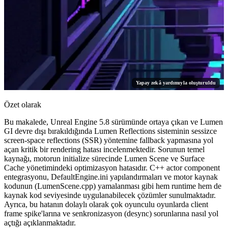
Yapay zekâ yardımıyla oluşturuldu
Özet olarak
Bu makalede, Unreal Engine 5.8 sürümünde ortaya çıkan ve Lumen
GI devre dışı bırakıldığında Lumen Reflections sisteminin sessizce
screen-space reflections (SSR) yöntemine fallback yapmasına yol
açan kritik bir rendering hatası incelenmektedir. Sorunun temel
kaynağı, motorun initialize sürecinde Lumen Scene ve Surface
Cache yönetimindeki optimizasyon hatasıdır. C++ actor component
entegrasyonu, DefaultEngine.ini yapılandırmaları ve motor kaynak
kodunun (LumenScene.cpp) yamalanması gibi hem runtime hem de
kaynak kod seviyesinde uygulanabilecek çözümler sunulmaktadır.
Ayrıca, bu hatanın dolaylı olarak çok oyunculu oyunlarda client
frame spike'larına ve senkronizasyon (desync) sorunlarına nasıl yol
açtığı açıklanmaktadır.