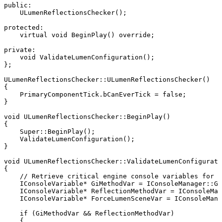
public:

    ULumenReflectionsChecker();

protected:

    virtual void BeginPlay() override;

private:

    void ValidateLumenConfiguration();

};

ULumenReflectionsChecker::ULumenReflectionsChecker()

{

    PrimaryComponentTick.bCanEverTick = false;

}

void ULumenReflectionsChecker::BeginPlay()

{

    Super::BeginPlay();

    ValidateLumenConfiguration();

}

void ULumenReflectionsChecker::ValidateLumenConfigurati
{

    // Retrieve critical engine console variables for L
    IConsoleVariable* GiMethodVar = IConsoleManager::Ge
    IConsoleVariable* ReflectionMethodVar = IConsoleMan
    IConsoleVariable* ForceLumenSceneVar = IConsoleMana
    if (GiMethodVar && ReflectionMethodVar)

    { 
