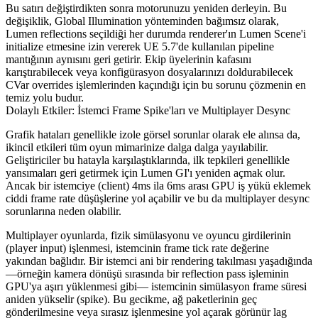
Bu satırı değiştirdikten sonra motorunuzu yeniden derleyin. Bu
değişiklik, Global Illumination yönteminden bağımsız olarak,
Lumen reflections seçildiği her durumda renderer'ın Lumen Scene'i
initialize etmesine izin vererek UE 5.7'de kullanılan pipeline
mantığının aynısını geri getirir. Ekip üyelerinin kafasını
karıştırabilecek veya konfigürasyon dosyalarınızı doldurabilecek
CVar overrides işlemlerinden kaçındığı için bu sorunu çözmenin en
temiz yolu budur.
Dolaylı Etkiler: İstemci Frame Spike'ları ve Multiplayer Desync
Grafik hataları genellikle izole görsel sorunlar olarak ele alınsa da,
ikincil etkileri tüm oyun mimarinize dalga dalga yayılabilir.
Geliştiriciler bu hatayla karşılaştıklarında, ilk tepkileri genellikle
yansımaları geri getirmek için Lumen GI'ı yeniden açmak olur.
Ancak bir istemciye (client) 4ms ila 6ms arası GPU iş yükü eklemek
ciddi frame rate düşüşlerine yol açabilir ve bu da multiplayer desync
sorunlarına neden olabilir.
Multiplayer oyunlarda, fizik simülasyonu ve oyuncu girdilerinin
(player input) işlenmesi, istemcinin frame tick rate değerine
yakından bağlıdır. Bir istemci ani bir rendering takılması yaşadığında
—örneğin kamera dönüşü sırasında bir reflection pass işleminin
GPU'ya aşırı yüklenmesi gibi— istemcinin simülasyon frame süresi
aniden yükselir (spike). Bu gecikme, ağ paketlerinin geç
gönderilmesine veya sırasız işlenmesine yol açarak görünür lag