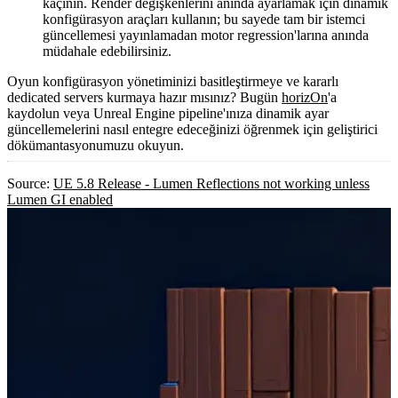
kaçının. Render değişkenlerini anında ayarlamak için dinamik
konfigürasyon araçları kullanın; bu sayede tam bir istemci
güncellemesi yayınlamadan motor regression'larına anında
müdahale edebilirsiniz.
Oyun konfigürasyon yönetiminizi basitleştirmeye ve kararlı
dedicated servers kurmaya hazır mısınız? Bugün
horizOn
'a
kaydolun veya Unreal Engine pipeline'ınıza dinamik ayar
güncellemelerini nasıl entegre edeceğinizi öğrenmek için geliştirici
dökümantasyonumuzu okuyun.
Source:
UE 5.8 Release - Lumen Reflections not working unless
Lumen GI enabled