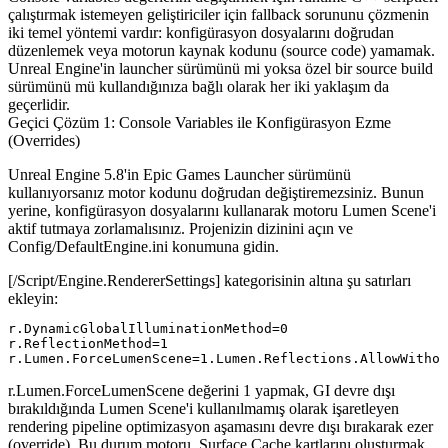
çalıştırmak istemeyen geliştiriciler için fallback sorununu çözmenin
iki temel yöntemi vardır: konfigürasyon dosyalarını doğrudan
düzenlemek veya motorun kaynak kodunu (source code) yamamak.
Unreal Engine'in launcher sürümünü mi yoksa özel bir source build
sürümünü mü kullandığınıza bağlı olarak her iki yaklaşım da
geçerlidir.
Geçici Çözüm 1: Console Variables ile Konfigürasyon Ezme
(Overrides)
Unreal Engine 5.8'in Epic Games Launcher sürümünü
kullanıyorsanız motor kodunu doğrudan değiştiremezsiniz. Bunun
yerine, konfigürasyon dosyalarını kullanarak motoru Lumen Scene'i
aktif tutmaya zorlamalısınız. Projenizin dizinini açın ve
Config/DefaultEngine.ini
konumuna gidin.
[/Script/Engine.RendererSettings]
kategorisinin altına şu satırları
ekleyin:
r.DynamicGlobalIlluminationMethod=0

r.ReflectionMethod=1

r.Lumen.ForceLumenScene
değerini
1
yapmak, GI devre dışı
bırakıldığında Lumen Scene'i kullanılmamış olarak işaretleyen
rendering pipeline optimizasyon aşamasını devre dışı bırakarak ezer
(override). Bu durum motoru, Surface Cache kartlarını oluşturmak