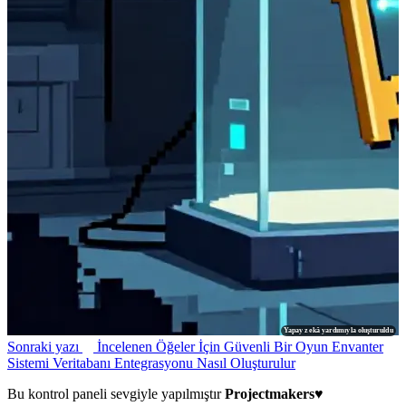
Yapay zekâ yardımıyla oluşturuldu
Sonraki yazı
İncelenen Öğeler İçin Güvenli Bir Oyun Envanter
Sistemi Veritabanı Entegrasyonu Nasıl Oluşturulur
Bu kontrol paneli sevgiyle yapılmıştır
Projectmakers
♥