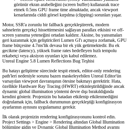
görünür ekran arabelleğini (screen buffer) kullanarak trace
etmek 0.5ms GPU frame time almaktadır, ancak viewport
kenarlarında ciddi görsel kırpılma (clipping) sorunları yaşar.
Motor, SSR'a zorunlu bir fallback gerçekleştirerek, modern
sahnelerin gerçekçi hissettirmesini sağlayan parallax etkisini ve off-
screen yansıma yeteneğini ortadan kaldırır. Aksine, bu yansımaları
geri kazanmak için geliştiricileri Lumen GI'ı açmaya zorlamak, GPU
frame bütçesine 4.7ms'lik devasa bir ek yük getirmektedir. Bu ek
gecikme (latency), yüksek frame rates hedefleyen hızlı tempolu
rekabetçi veya aksiyon oyunları için kabul edilemez.
Unreal Engine 5.8 Lumen Reflections Bug Teşhisi
Bu hatayı geliştirme sürecinde tespit etmek, editor-only rendering
path'leri nedeniyle sorunu bazen maskeleyebilen Unreal Editor'ün
varsayılan viewport davranışının ötesine bakmayı gerektirir. Hata,
özellikle Hardware Ray Tracing (HWRT) etkinleştirildiğinde ancak
dynamic global illumination yöntemi devre dışı bırakıldığında
kendini gösterir. Projenizin bu hatadan etkilenip etkilenmediğini
doğrulamak için, fallback durumunun gerçekleştiği konfigürasyon
ayarlarının aynısını uygulamanız gerekir.
İlk olarak projenizin rendering konfigürasyonunu kontrol edin.
Project Settings > Engine > Rendering
altından
Global Illumination
bölümüne gidin ve
Dynamic Global Illumination Method
ayarını