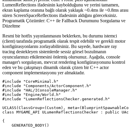
LumenReflections
ifadesinin kaybolduğunu ve yerini tamamen,
ekran kaplama oranına bağlı olarak yaklaşık ~0.4ms ile ~0.8ms arası
süren
ScreenSpaceReflections
ifadesinin aldığını göreceksiniz.
Programatik Çözümler: C++ ile Fallback Durumunu Sorgulama ve
Düzeltme
Resmi bir hotfix yayınlanmasını beklerken, bu durumu istemci
(client) tarafında programatik olarak tespit edebilir ve gerekli motor
konfigürasyonlarını zorlayabilirsiniz. Bu sayede, hardware ray
tracing destekleyen sistemlerde sessiz görsel bozulmanın
oyuncularınızı etkilemesini önlemiş olursunuz. Aşağıda, console
manager'ı sorgulayan, mevcut rendering konfigürasyonunu kontrol
eden ve bu çakışmayı dinamik olarak çözen bir C++ actor
component implementasyonu yer almaktadır.
#include "CoreMinimal.h"

#include "Components/ActorComponent.h"

#include "HAL/IConsoleManager.h"

#include "Engine/World.h"

#include "LumenReflectionsChecker.generated.h"

UCLASS(ClassGroup=(Custom), meta=(BlueprintSpawnableCom
class MYGAME_API ULumenReflectionsChecker : public UAct
{

    GENERATED_BODY()
