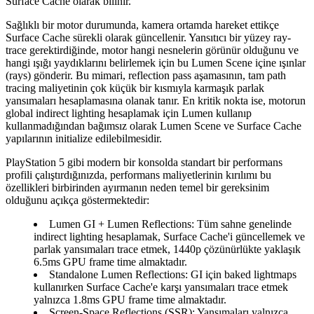
Surface Cache
olarak bilinir.
Sağlıklı bir motor durumunda, kamera ortamda hareket ettikçe
Surface Cache sürekli olarak güncellenir. Yansıtıcı bir yüzey ray-
trace gerektirdiğinde, motor hangi nesnelerin görünür olduğunu ve
hangi ışığı yaydıklarını belirlemek için bu Lumen Scene içine ışınlar
(rays) gönderir. Bu mimari, reflection pass aşamasının, tam path
tracing maliyetinin çok küçük bir kısmıyla karmaşık parlak
yansımaları hesaplamasına olanak tanır. En kritik nokta ise, motorun
global indirect lighting hesaplamak için Lumen kullanıp
kullanmadığından bağımsız olarak Lumen Scene ve Surface Cache
yapılarının initialize edilebilmesidir.
PlayStation 5 gibi modern bir konsolda standart bir performans
profili çalıştırdığınızda, performans maliyetlerinin kırılımı bu
özellikleri birbirinden ayırmanın neden temel bir gereksinim
olduğunu açıkça göstermektedir:
Lumen GI + Lumen Reflections
: Tüm sahne genelinde
indirect lighting hesaplamak, Surface Cache'i güncellemek ve
parlak yansımaları trace etmek, 1440p çözünürlükte yaklaşık
6.5ms GPU frame time almaktadır.
Standalone Lumen Reflections
: GI için baked lightmaps
kullanırken Surface Cache'e karşı yansımaları trace etmek
yalnızca 1.8ms GPU frame time almaktadır.
Screen-Space Reflections (SSR)
: Yansımaları yalnızca