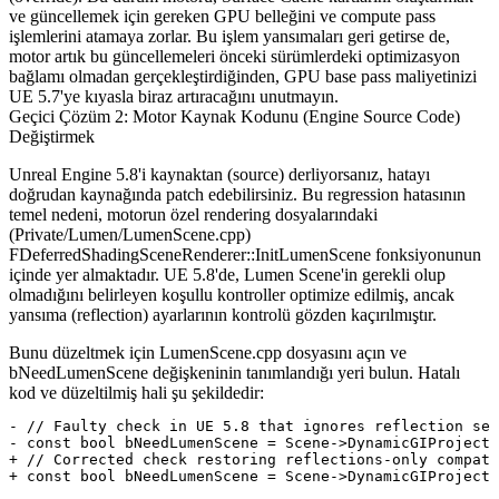
ve güncellemek için gereken GPU belleğini ve compute pass
işlemlerini atamaya zorlar. Bu işlem yansımaları geri getirse de,
motor artık bu güncellemeleri önceki sürümlerdeki optimizasyon
bağlamı olmadan gerçekleştirdiğinden, GPU base pass maliyetinizi
UE 5.7'ye kıyasla biraz artıracağını unutmayın.
Geçici Çözüm 2: Motor Kaynak Kodunu (Engine Source Code)
Değiştirmek
Unreal Engine 5.8'i kaynaktan (source) derliyorsanız, hatayı
doğrudan kaynağında patch edebilirsiniz. Bu regression hatasının
temel nedeni, motorun özel rendering dosyalarındaki
(
Private/Lumen/LumenScene.cpp
)
FDeferredShadingSceneRenderer::InitLumenScene
fonksiyonunun
içinde yer almaktadır. UE 5.8'de, Lumen Scene'in gerekli olup
olmadığını belirleyen koşullu kontroller optimize edilmiş, ancak
yansıma (reflection) ayarlarının kontrolü gözden kaçırılmıştır.
Bunu düzeltmek için
LumenScene.cpp
dosyasını açın ve
bNeedLumenScene
değişkeninin tanımlandığı yeri bulun. Hatalı
kod ve düzeltilmiş hali şu şekildedir:
- // Faulty check in UE 5.8 that ignores reflection set
- const bool bNeedLumenScene = Scene->DynamicGIProjectS
+ // Corrected check restoring reflections-only compati