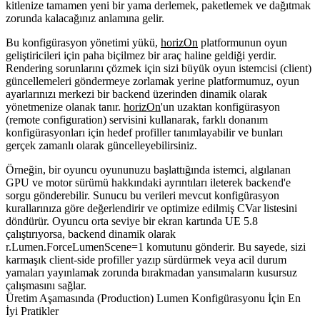
kitlenize tamamen yeni bir yama derlemek, paketlemek ve dağıtmak
zorunda kalacağınız anlamına gelir.
Bu konfigürasyon yönetimi yükü,
horizOn
platformunun oyun
geliştiricileri için paha biçilmez bir araç haline geldiği yerdir.
Rendering sorunlarını çözmek için sizi büyük oyun istemcisi (client)
güncellemeleri göndermeye zorlamak yerine platformumuz, oyun
ayarlarınızı merkezi bir backend üzerinden dinamik olarak
yönetmenize olanak tanır.
horizOn
'un uzaktan konfigürasyon
(remote configuration) servisini kullanarak, farklı donanım
konfigürasyonları için hedef profiller tanımlayabilir ve bunları
gerçek zamanlı olarak güncelleyebilirsiniz.
Örneğin, bir oyuncu oyununuzu başlattığında istemci, algılanan
GPU ve motor sürümü hakkındaki ayrıntıları ileterek backend'e
sorgu gönderebilir. Sunucu bu verileri mevcut konfigürasyon
kurallarınıza göre değerlendirir ve optimize edilmiş CVar listesini
döndürür. Oyuncu orta seviye bir ekran kartında UE 5.8
çalıştırıyorsa, backend dinamik olarak
r.Lumen.ForceLumenScene=1
komutunu gönderir. Bu sayede, sizi
karmaşık client-side profiller yazıp sürdürmek veya acil durum
yamaları yayınlamak zorunda bırakmadan yansımaların kusursuz
çalışmasını sağlar.
Üretim Aşamasında (Production) Lumen Konfigürasyonu İçin En
İyi Pratikler