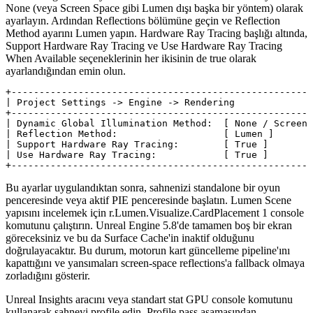
None
(veya Screen Space gibi Lumen dışı başka bir yöntem) olarak
ayarlayın. Ardından
Reflections
bölümüne geçin ve
Reflection
Method
ayarını
Lumen
yapın.
Hardware Ray Tracing
başlığı altında,
Support Hardware Ray Tracing
ve
Use Hardware Ray Tracing
When Available
seçeneklerinin her ikisinin de true olarak
ayarlandığından emin olun.
+------------------------------------------------------
| Project Settings -> Engine -> Rendering              
+------------------------------------------------------
| Dynamic Global Illumination Method:  [ None / Screen 
| Reflection Method:                   [ Lumen ]       
| Support Hardware Ray Tracing:        [ True ]        
| Use Hardware Ray Tracing:            [ True ]        
Bu ayarlar uygulandıktan sonra, sahnenizi standalone bir oyun
penceresinde veya aktif PIE penceresinde başlatın. Lumen Scene
yapısını incelemek için
r.Lumen.Visualize.CardPlacement 1
console
komutunu çalıştırın. Unreal Engine 5.8'de tamamen boş bir ekran
göreceksiniz ve bu da Surface Cache'in inaktif olduğunu
doğrulayacaktır. Bu durum, motorun kart güncelleme pipeline'ını
kapattığını ve yansımaları screen-space reflections'a fallback olmaya
zorladığını gösterir.
Unreal Insights aracını veya standart
stat GPU
console komutunu
kullanarak sahneyi profile edin. Profile pass aşamasından