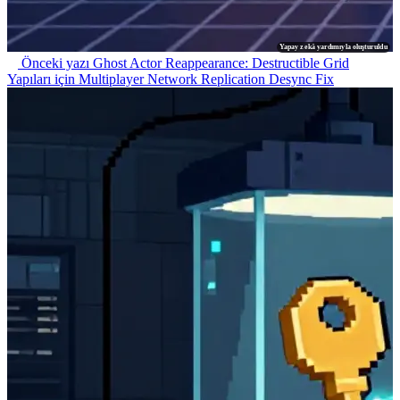
Yapay zekâ yardımıyla oluşturuldu
Önceki yazı
Ghost Actor Reappearance: Destructible Grid
Yapıları için Multiplayer Network Replication Desync Fix