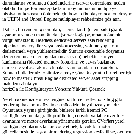
durumlarına ve sunucu düzeltmelerine (server corrections) neden
olabilir. Bu performans spike'larının oyununuzun multiplayer
hissiyatını bozmasını önlemek için
how to fix player location desync
in UEFN and Unreal Engine multiplayer
rehberimize göz atın.
Dahası, bu rendering sorunları, istemci tarafı (client-side) grafik
ayarlarını sunucu mantığından (server logic) ayırmanın önemini
vurgulamaktadır. Headless dedicated servers asla rendering
pipelines, materyaller veya post-processing volume yapılarını
derlememeli veya yüklememelidir. Sunucu executable dosyanızı
derlerken bu assetleri ayıklamamak (strip) bellekte aşırı yer
kaplamasına (bloated memory footprint) ve yavaş başlangıç
sürelerine yol açarak matchmaker yanıt oranlarını düşürebilir.
Sunucu build'lerinizi optimize etmeye yönelik ayrıntılı bir rehber için
how to master Unreal Engine dedicated server asset stripping
makalemizi okuyun.
horizOn
ile Konfigürasyon Yönetim Yükünü Çözmek
Yerel makinenizde
unreal engine 5.8 lumen reflections bug
gibi
rendering hatalarını düzeltmek mücadelenin yalnızca yarısıdır.
Oyununuz yayına girdiğinde, binlerce farklı istemci PC
konfigürasyonunda grafik profillerini, console variable overrides
ayarlarını ve motor ayarlarını yönetmeniz gerekir. CVar'ları yerel
konfigürasyonlarınızda hardcode etmek, küçük bir motor
güncellemesinde başka bir rendering regression keşfedilirse, oyuncu