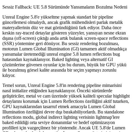
Sessiz Fallback: UE 5.8 Sürümünde Yansımaların Bozulma Nedeni
Unreal Engine 5.8'e yükseltme yapmak standart bir pipeline
güncellemesi olmalıydı, ancak grafik mühendisleri parlak metalik
materyallerinin düz ve mat göründüğünü fark ediyor. Daha önce
keskin ray-traced detaylar gösteren yüzeyler, yansıyan nesne ekran
dışına (off-screen) çıktığı anda artık bulanık screen-space reflections
(SSR) yöntemine geri dönüyor. Bu sessiz rendering bozulması,
motorun Lumen Global Illumination (GI) tamamen aktif olmadıkça
yansımalar üretemediği
unreal engine 5.8 lumen reflections bug
hatasından kaynaklanıyor. Baked lighting veya alternatif GI
çözümlerine güvenen oyunlar için bu durum, büyük bir GPU yükü
ile bozulmuş görsel kalite arasında bir seçim yapmayı zorunlu
kılıyor.
Temel sorun, Unreal Engine 5.8'in rendering pipeline mimarisini
nasıl initialize ettiğinden kaynaklanıyor. Önceki sürümlerde
geliştiriciler, metal ve cam üzerinde yüksek kaliteli specular highlight
detaylarını korumak için Lumen Reflections özelliğini aktif tutarken,
GPU kaynaklarından tasarruf etmek amacıyla Lumen Global
Illumination özelliğini devre dışı bırakabiliyorlardı. Bu standalone
reflections modu, global indirect lighting verisinin lightmap'lere
baked edildiği orta seviye donanımlar ve hedef optimizasyon
profilleri için vazgeçilmez bir yöntemdir. Ancak UE 5.8'de Lumen