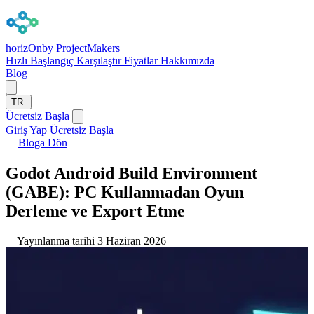
horizOn
by ProjectMakers
Hızlı Başlangıç
Karşılaştır
Fiyatlar
Hakkımızda
Blog
TR
Ücretsiz Başla
Giriş Yap
Ücretsiz Başla
Bloga Dön
Godot Android Build Environment
(GABE): PC Kullanmadan Oyun
Derleme ve Export Etme
Yayınlanma tarihi 3 Haziran 2026