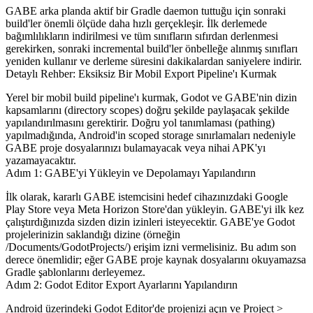
GABE arka planda aktif bir Gradle daemon tuttuğu için sonraki
build'ler önemli ölçüde daha hızlı gerçekleşir. İlk derlemede
bağımlılıkların indirilmesi ve tüm sınıfların sıfırdan derlenmesi
gerekirken, sonraki incremental build'ler önbelleğe alınmış sınıfları
yeniden kullanır ve derleme süresini dakikalardan saniyelere indirir.
Detaylı Rehber: Eksiksiz Bir Mobil Export Pipeline'ı Kurmak
Yerel bir mobil build pipeline'ı kurmak, Godot ve GABE'nin dizin
kapsamlarını (directory scopes) doğru şekilde paylaşacak şekilde
yapılandırılmasını gerektirir. Doğru yol tanımlaması (pathing)
yapılmadığında, Android'in scoped storage sınırlamaları nedeniyle
GABE proje dosyalarınızı bulamayacak veya nihai APK'yı
yazamayacaktır.
Adım 1: GABE'yi Yükleyin ve Depolamayı Yapılandırın
İlk olarak, kararlı GABE istemcisini hedef cihazınızdaki Google
Play Store veya Meta Horizon Store'dan yükleyin. GABE'yi ilk kez
çalıştırdığınızda sizden dizin izinleri isteyecektir. GABE'ye Godot
projelerinizin saklandığı dizine (örneğin
/Documents/GodotProjects/
) erişim izni vermelisiniz. Bu adım son
derece önemlidir; eğer GABE proje kaynak dosyalarını okuyamazsa
Gradle şablonlarını derleyemez.
Adım 2: Godot Editor Export Ayarlarını Yapılandırın
Android üzerindeki Godot Editor'de projenizi açın ve
Project >