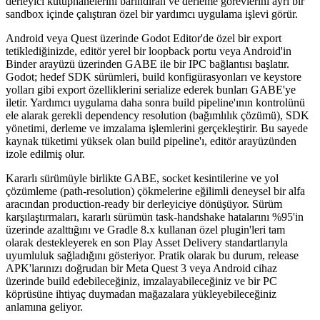
derleyici kütüphanelerini barındıran ve derleme görevlerini ayrı bir
sandbox içinde çalıştıran özel bir yardımcı uygulama işlevi görür.
Android veya Quest üzerinde Godot Editor'de özel bir export
tetiklediğinizde, editör yerel bir loopback portu veya Android'in
Binder arayüzü üzerinden GABE ile bir IPC bağlantısı başlatır.
Godot; hedef SDK sürümleri, build konfigürasyonları ve keystore
yolları gibi export özelliklerini serialize ederek bunları GABE'ye
iletir. Yardımcı uygulama daha sonra build pipeline'ının kontrolünü
ele alarak gerekli dependency resolution (bağımlılık çözümü), SDK
yönetimi, derleme ve imzalama işlemlerini gerçekleştirir. Bu sayede
kaynak tüketimi yüksek olan build pipeline'ı, editör arayüzünden
izole edilmiş olur.
Kararlı sürümüyle birlikte GABE, socket kesintilerine ve yol
çözümleme (path-resolution) çökmelerine eğilimli deneysel bir alfa
aracından production-ready bir derleyiciye dönüşüyor. Sürüm
karşılaştırmaları, kararlı sürümün task-handshake hatalarını %95'in
üzerinde azalttığını ve Gradle 8.x kullanan özel plugin'leri tam
olarak destekleyerek en son Play Asset Delivery standartlarıyla
uyumluluk sağladığını gösteriyor. Pratik olarak bu durum, release
APK'larınızı doğrudan bir Meta Quest 3 veya Android cihaz
üzerinde build edebileceğiniz, imzalayabileceğiniz ve bir PC
köprüsüne ihtiyaç duymadan mağazalara yükleyebileceğiniz
anlamına geliyor.