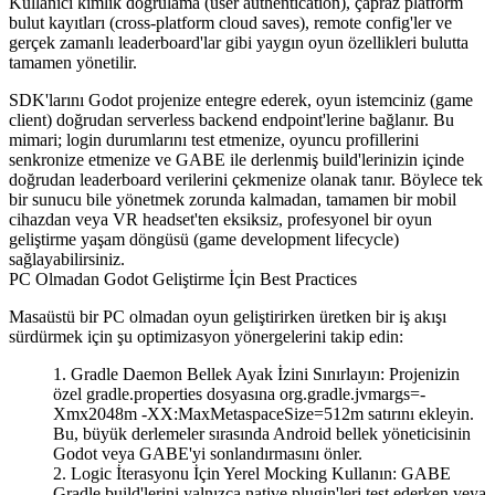
Kullanıcı kimlik doğrulama (user authentication), çapraz platform
bulut kayıtları (cross-platform cloud saves), remote config'ler ve
gerçek zamanlı leaderboard'lar gibi yaygın oyun özellikleri bulutta
tamamen yönetilir.
SDK'larını Godot projenize entegre ederek, oyun istemciniz (game
client) doğrudan serverless backend endpoint'lerine bağlanır. Bu
mimari; login durumlarını test etmenize, oyuncu profillerini
senkronize etmenize ve GABE ile derlenmiş build'lerinizin içinde
doğrudan leaderboard verilerini çekmenize olanak tanır. Böylece tek
bir sunucu bile yönetmek zorunda kalmadan, tamamen bir mobil
cihazdan veya VR headset'ten eksiksiz, profesyonel bir oyun
geliştirme yaşam döngüsü (game development lifecycle)
sağlayabilirsiniz.
PC Olmadan Godot Geliştirme İçin Best Practices
Masaüstü bir PC olmadan oyun geliştirirken üretken bir iş akışı
sürdürmek için şu optimizasyon yönergelerini takip edin:
Gradle Daemon Bellek Ayak İzini Sınırlayın
: Projenizin
özel
gradle.properties
dosyasına
org.gradle.jvmargs=-
Xmx2048m -XX:MaxMetaspaceSize=512m
satırını ekleyin.
Bu, büyük derlemeler sırasında Android bellek yöneticisinin
Godot veya GABE'yi sonlandırmasını önler.
Logic İterasyonu İçin Yerel Mocking Kullanın
: GABE
Gradle build'lerini yalnızca native plugin'leri test ederken veya