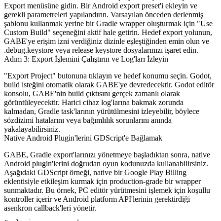
Export
menüsüne gidin. Bir Android export preset'i ekleyin ve
gerekli parametreleri yapılandırın. Varsayılan önceden derlenmiş
şablonu kullanmak yerine bir Gradle wrapper oluşturmak için "Use
Custom Build" seçeneğini aktif hale getirin. Hedef export yolunun,
GABE'ye erişim izni verdiğiniz dizinle eşleştiğinden emin olun ve
.debug.keystore
veya release keystore dosyalarınızı işaret edin.
Adım 3: Export İşlemini Çalıştırın ve Log'ları İzleyin
"Export Project" butonuna tıklayın ve hedef konumu seçin. Godot,
build isteğini otomatik olarak GABE'ye devredecektir. Godot editör
konsolu, GABE'nin build çıktısını gerçek zamanlı olarak
görüntüleyecektir. Harici cihaz log'larına bakmak zorunda
kalmadan, Gradle task'larının yürütülmesini izleyebilir, böylece
sözdizimi hatalarını veya bağımlılık sorunlarını anında
yakalayabilirsiniz.
Native Android Plugin'lerini GDScript'e Bağlamak
GABE, Gradle export'larınızı yönetmeye başladıktan sonra, native
Android plugin'lerini doğrudan oyun kodunuzda kullanabilirsiniz.
Aşağıdaki GDScript örneği, native bir Google Play Billing
eklentisiyle etkileşim kurmak için production-grade bir wrapper
sunmaktadır. Bu örnek, PC editör yürütmesini işlemek için koşullu
kontroller içerir ve Android platform API'lerinin gerektirdiği
asenkron callback'leri yönetir.