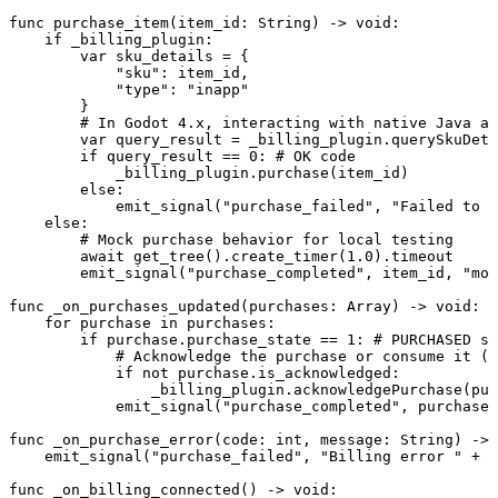
func purchase_item(item_id: String) -> void:

    if _billing_plugin:

        var sku_details = {

            "sku": item_id,

            "type": "inapp"

        }

        # In Godot 4.x, interacting with native Java ar
        var query_result = _billing_plugin.querySkuDeta
        if query_result == 0: # OK code

            _billing_plugin.purchase(item_id)

        else:

            emit_signal("purchase_failed", "Failed to q
    else:

        # Mock purchase behavior for local testing

        await get_tree().create_timer(1.0).timeout

        emit_signal("purchase_completed", item_id, "moc
func _on_purchases_updated(purchases: Array) -> void:

    for purchase in purchases:

        if purchase.purchase_state == 1: # PURCHASED st
            # Acknowledge the purchase or consume it (m
            if not purchase.is_acknowledged:

                _billing_plugin.acknowledgePurchase(pur
            emit_signal("purchase_completed", purchase.
func _on_purchase_error(code: int, message: String) -> 
    emit_signal("purchase_failed", "Billing error " + s
func _on_billing_connected() -> void:
