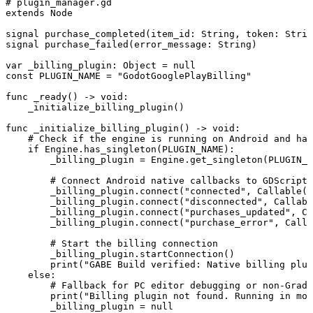
# plugin_manager.gd

extends Node

signal purchase_completed(item_id: String, token: Strin
signal purchase_failed(error_message: String)

var _billing_plugin: Object = null

const PLUGIN_NAME = "GodotGooglePlayBilling"

func _ready() -> void:

    _initialize_billing_plugin()

func _initialize_billing_plugin() -> void:

    # Check if the engine is running on Android and has
    if Engine.has_singleton(PLUGIN_NAME):

        _billing_plugin = Engine.get_singleton(PLUGIN_N
        # Connect Android native callbacks to GDScript 
        _billing_plugin.connect("connected", Callable(s
        _billing_plugin.connect("disconnected", Callabl
        _billing_plugin.connect("purchases_updated", Ca
        _billing_plugin.connect("purchase_error", Calla
        # Start the billing connection

        _billing_plugin.startConnection()

        print("GABE Build verified: Native billing plug
    else:

        # Fallback for PC editor debugging or non-Gradl
        print("Billing plugin not found. Running in moc
        _billing_plugin = null
