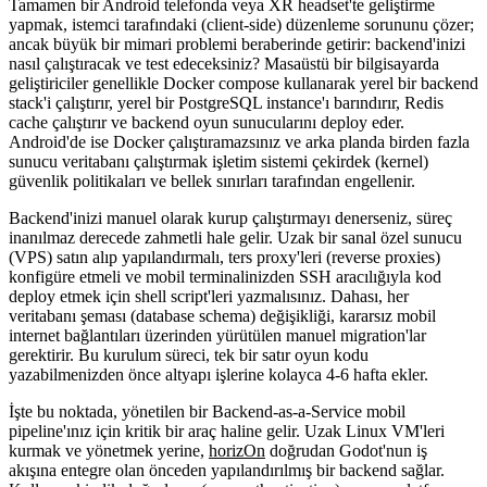
Tamamen bir Android telefonda veya XR headset'te geliştirme
yapmak, istemci tarafındaki (client-side) düzenleme sorununu çözer;
ancak büyük bir mimari problemi beraberinde getirir: backend'inizi
nasıl çalıştıracak ve test edeceksiniz? Masaüstü bir bilgisayarda
geliştiriciler genellikle Docker compose kullanarak yerel bir backend
stack'i çalıştırır, yerel bir PostgreSQL instance'ı barındırır, Redis
cache çalıştırır ve backend oyun sunucularını deploy eder.
Android'de ise Docker çalıştıramazsınız ve arka planda birden fazla
sunucu veritabanı çalıştırmak işletim sistemi çekirdek (kernel)
güvenlik politikaları ve bellek sınırları tarafından engellenir.
Backend'inizi manuel olarak kurup çalıştırmayı denerseniz, süreç
inanılmaz derecede zahmetli hale gelir. Uzak bir sanal özel sunucu
(VPS) satın alıp yapılandırmalı, ters proxy'leri (reverse proxies)
konfigüre etmeli ve mobil terminalinizden SSH aracılığıyla kod
deploy etmek için shell script'leri yazmalısınız. Dahası, her
veritabanı şeması (database schema) değişikliği, kararsız mobil
internet bağlantıları üzerinden yürütülen manuel migration'lar
gerektirir. Bu kurulum süreci, tek bir satır oyun kodu
yazabilmenizden önce altyapı işlerine kolayca 4-6 hafta ekler.
İşte bu noktada, yönetilen bir Backend-as-a-Service mobil
pipeline'ınız için kritik bir araç haline gelir. Uzak Linux VM'leri
kurmak ve yönetmek yerine,
horizOn
doğrudan Godot'nun iş
akışına entegre olan önceden yapılandırılmış bir backend sağlar.