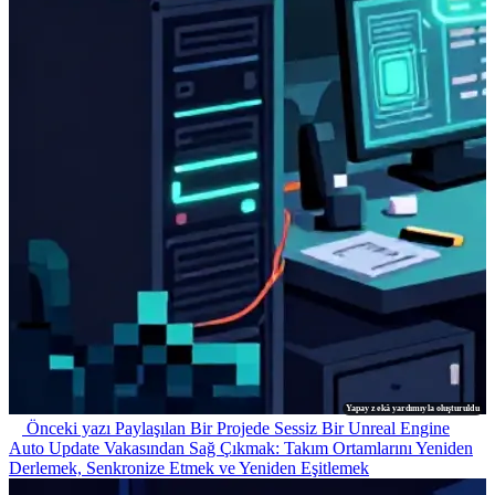
Yapay zekâ yardımıyla oluşturuldu
Önceki yazı
Paylaşılan Bir Projede Sessiz Bir Unreal Engine
Auto Update Vakasından Sağ Çıkmak: Takım Ortamlarını Yeniden
Derlemek, Senkronize Etmek ve Yeniden Eşitlemek