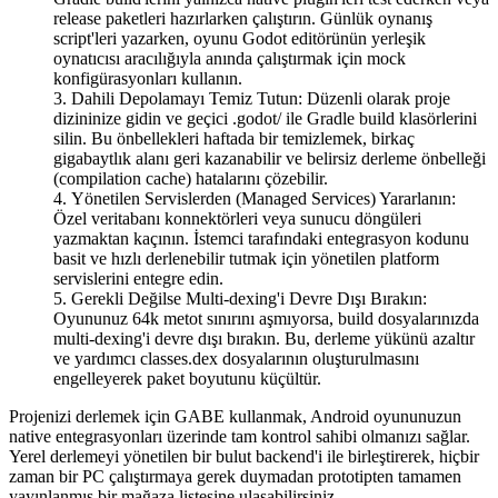
release paketleri hazırlarken çalıştırın. Günlük oynanış
script'leri yazarken, oyunu Godot editörünün yerleşik
oynatıcısı aracılığıyla anında çalıştırmak için mock
konfigürasyonları kullanın.
Dahili Depolamayı Temiz Tutun
: Düzenli olarak proje
dizininize gidin ve geçici
.godot/
ile Gradle build klasörlerini
silin. Bu önbellekleri haftada bir temizlemek, birkaç
gigabaytlık alanı geri kazanabilir ve belirsiz derleme önbelleği
(compilation cache) hatalarını çözebilir.
Yönetilen Servislerden (Managed Services) Yararlanın
:
Özel veritabanı konnektörleri veya sunucu döngüleri
yazmaktan kaçının. İstemci tarafındaki entegrasyon kodunu
basit ve hızlı derlenebilir tutmak için yönetilen platform
servislerini entegre edin.
Gerekli Değilse Multi-dexing'i Devre Dışı Bırakın
:
Oyununuz 64k metot sınırını aşmıyorsa, build dosyalarınızda
multi-dexing'i devre dışı bırakın. Bu, derleme yükünü azaltır
ve yardımcı classes.dex dosyalarının oluşturulmasını
engelleyerek paket boyutunu küçültür.
Projenizi derlemek için GABE kullanmak, Android oyununuzun
native entegrasyonları üzerinde tam kontrol sahibi olmanızı sağlar.
Yerel derlemeyi yönetilen bir bulut backend'i ile birleştirerek, hiçbir
zaman bir PC çalıştırmaya gerek duymadan prototipten tamamen
yayınlanmış bir mağaza listesine ulaşabilirsiniz.