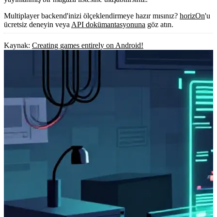
Multiplayer backend'inizi ölçeklendirmeye hazır mısınız?
horizOn
'u
ücretsiz deneyin veya
API dokümantasyonuna
göz atın.
Kaynak:
Creating games entirely on Android!