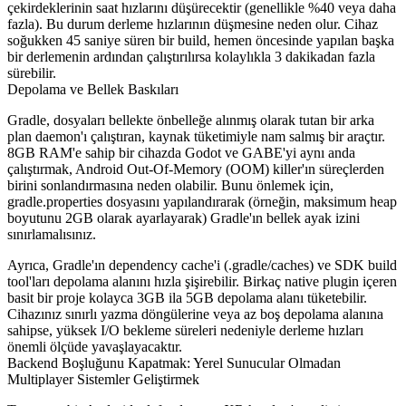
çekirdeklerinin saat hızlarını düşürecektir (genellikle %40 veya daha
fazla). Bu durum derleme hızlarının düşmesine neden olur. Cihaz
soğukken 45 saniye süren bir build, hemen öncesinde yapılan başka
bir derlemenin ardından çalıştırılırsa kolaylıkla 3 dakikadan fazla
sürebilir.
Depolama ve Bellek Baskıları
Gradle, dosyaları bellekte önbelleğe alınmış olarak tutan bir arka
plan daemon'ı çalıştıran, kaynak tüketimiyle nam salmış bir araçtır.
8GB RAM'e sahip bir cihazda Godot ve GABE'yi aynı anda
çalıştırmak, Android Out-Of-Memory (OOM) killer'ın süreçlerden
birini sonlandırmasına neden olabilir. Bunu önlemek için,
gradle.properties
dosyasını yapılandırarak (örneğin, maksimum heap
boyutunu 2GB olarak ayarlayarak) Gradle'ın bellek ayak izini
sınırlamalısınız.
Ayrıca, Gradle'ın dependency cache'i (
.gradle/caches
) ve SDK build
tool'ları depolama alanını hızla şişirebilir. Birkaç native plugin içeren
basit bir proje kolayca 3GB ila 5GB depolama alanı tüketebilir.
Cihazınız sınırlı yazma döngülerine veya az boş depolama alanına
sahipse, yüksek I/O bekleme süreleri nedeniyle derleme hızları
önemli ölçüde yavaşlayacaktır.
Backend Boşluğunu Kapatmak: Yerel Sunucular Olmadan
Multiplayer Sistemler Geliştirmek