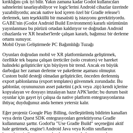
kırıklığını çok iyi bilir. Yakın zamana kadar Godot kullanıcıları
sahnelerini tasarlayabiliyor ve logic'lerini Android cihazlar üzerinde
yazabiliyordu; ancak native kod içeren özel bir Gradle release'i
derlemek, tam teşekküllü bir masaüstü iş istasyonu gerektiriyordu.
GABE'nin (Godot Android Build Environment) kararlı sürümünün
yayınlanması bu pürüzü ortadan kaldırıyor ve doğrudan Android
cihazlarda ve XR headset'lerde çalışan kararlı, bağımsız bir derleme
ortamı sunuyor.
Mobil Oyun Geliştirmede PC Bağımlılığı Tuzağı
Oyunları doğrudan mobil ve XR platformlarında geliştirmek,
özellikle tek başına çalışan üreticiler (solo creators) ve hareket
halindeki geliştiriciler için büyüyen bir trend. Ancak en büyük
darboğaz her zaman derleme ve paketleme aşaması olmuştur.
Custom build desteği olmadan geliştiriciler, önceden derlenmiş
export şablonlarına (export templates) güvenmek zorundadır. Bu
şablonlar, oyununuzun asset paketini (
.pck
veya
.zip
) kendi içlerine
kopyalayan ve dosyayı imzalayan hazır APK'lardır; bu durum basit
oyunlar için gayet iyi çalışsa da native platform entegrasyonlarına
ihtiyaç duyduğunuz anda hemen yetersiz kalır.
Eğer projeniz Google Play Billing, özelleştirilmiş bildirim kanalları
veya derin Quest SDK entegrasyonları gerektiriyorsa Gradle
kullanmanız şarttır. Godot'ta "Use Gradle Build" seçeneğini aktif
hale getirmek, engine'i Android Java veya Kotlin sınıflarını