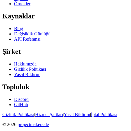
Örnekler
Kaynaklar
Blog
Değişiklik Günlüğü
API Referansı
Şirket
Hakkımızda
Gizlilik Politikası
Yasal Bildirim
Topluluk
Discord
GitHub
Gizlilik Politikası
|
Hizmet Şartları
|
Yasal Bildirim
|
İptal Politikası
© 2026
projectmakers.de