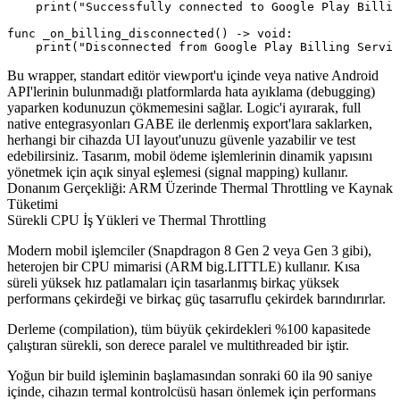
    print("Successfully connected to Google Play Billin
func _on_billing_disconnected() -> void:

Bu wrapper, standart editör viewport'u içinde veya native Android
API'lerinin bulunmadığı platformlarda hata ayıklama (debugging)
yaparken kodunuzun çökmemesini sağlar. Logic'i ayırarak, full
native entegrasyonları GABE ile derlenmiş export'lara saklarken,
herhangi bir cihazda UI layout'unuzu güvenle yazabilir ve test
edebilirsiniz. Tasarım, mobil ödeme işlemlerinin dinamik yapısını
yönetmek için açık sinyal eşlemesi (signal mapping) kullanır.
Donanım Gerçekliği: ARM Üzerinde Thermal Throttling ve Kaynak
Tüketimi
Sürekli CPU İş Yükleri ve Thermal Throttling
Modern mobil işlemciler (Snapdragon 8 Gen 2 veya Gen 3 gibi),
heterojen bir CPU mimarisi (ARM big.LITTLE) kullanır. Kısa
süreli yüksek hız patlamaları için tasarlanmış birkaç yüksek
performans çekirdeği ve birkaç güç tasarruflu çekirdek barındırırlar.
Derleme (compilation), tüm büyük çekirdekleri %100 kapasitede
çalıştıran sürekli, son derece paralel ve multithreaded bir iştir.
Yoğun bir build işleminin başlamasından sonraki 60 ila 90 saniye
içinde, cihazın termal kontrolcüsü hasarı önlemek için performans