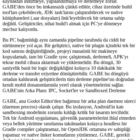
kaynaktan indirmeye, yapılandırmaya ve derlemeye zorlar.
GABE'den önce bu imkansızdı çünkü editör, cihaz üzerinde build
tool'ları çekebilecek, JDK task'larını çalıştırabilecek ve native
kütüphaneleri (
.aar
dosyaları) link'leyebilecek bir ortama sahip
değildi. Geliştiriciler, nihai build'i almak için PC'ye dönmeye
mecbur kalıyordu.
Bu PC bağımlılığı aynı zamanda pipeline tarafında da ciddi bir
sürtünmeye yol açar. Bir geliştirici, native bir plugin içindeki tek bir
kod satırını değiştirdiğinde, projeyi masaüstü bir makineye
kopyalamalı, tam bir Gradle sync çalıştırmalı, derlemeli, APK'yı
tekrar mobil cihaza aktarmalı ve yüklemelidir. Bu döngü, 30
saniyelik basit bir logic değişikliğini kolayca 10 dakikalık bir
derleme ve transfer eziyetine dönüştürebilir. GABE bu döngüyü
ortadan kaldırarak geliştiricilerin tüm derleme pipeline'ını doğrudan
kendi mobil donanımlarında yerel olarak yönetmelerini sağlar.
GABE'nin Arka Planı: IPC, Socket'ler ve Sandboxed Derleme
GABE, ana Godot Editor'den bağımsız bir arka plan daemon süreci
(daemon process) olarak çalışır. Bu izolasyon, Android'in katı
sandboxing modelinin zorunlu kıldığı kritik bir tasarım tercihidir.
Tek bir Android uygulaması, güvenlik parametrelerini ihlal etmeden
veya bellek yürütme sınırlarına takılmadan kolayca headless bir
Gradle compiler çalıştıramaz, bir OpenJDK ortamına ev sahipliği
yapamaz ve native linker komutlarını yürütemez. GABE, gerekli