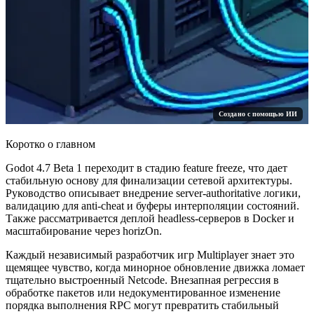
Создано с помощью ИИ
Коротко о главном
Godot 4.7 Beta 1 переходит в стадию feature freeze, что дает
стабильную основу для финализации сетевой архитектуры.
Руководство описывает внедрение server-authoritative логики,
валидацию для anti-cheat и буферы интерполяции состояний.
Также рассматривается деплой headless-серверов в Docker и
масштабирование через horizOn.
Каждый независимый разработчик игр Multiplayer знает это
щемящее чувство, когда минорное обновление движка ломает
тщательно выстроенный Netcode. Внезапная регрессия в
обработке пакетов или недокументированное изменение
порядка выполнения RPC могут превратить стабильный