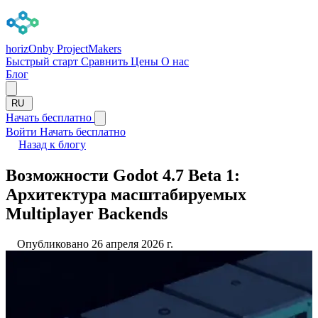
horizOn
by ProjectMakers
Быстрый старт
Сравнить
Цены
О нас
Блог
RU
Начать бесплатно
Войти
Начать бесплатно
Назад к блогу
Возможности Godot 4.7 Beta 1:
Архитектура масштабируемых
Multiplayer Backends
Опубликовано 26 апреля 2026 г.