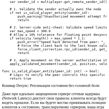
    var sender_id = multiplayer.get_remote_sender_id()

    # 1. Validate the sender actually owns the node

    if not is_valid_player_entity(sender_id):

        push_warning("Unauthorized movement attempt fro
        return

    # 2. Server-side anti-cheat: Validate speed limits

    var max_speed = 300.0

    # Allow a 10% tolerance for floating point desyncs 
    if velocity.length() > max_speed * 1.1: 

        push_error("Speed hack detected from peer: ", s
        # Force the client back to the last known valid
        force_client_correction.rpc_id(sender_id, get_l
        return

    # 3. Apply movement on the server authoritative sta
    apply_validated_movement(sender_id, position, veloc
func is_valid_player_entity(peer_id: int) -> bool:

    # Logic to verify the peer controls this specific c
Кошмар Desync: Репликация состояния без головной боли
Даже при идеально защищенном сервере сетевая задержка
(Network Latency) диктует свои правила: клиенты всегда будут
видеть прошлое. Если вы будете жестко привязывать позиции
клиентов к состоянию, транслируемому сервером, ваша игра