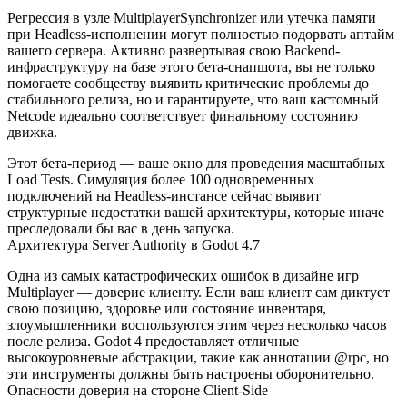
Регрессия в узле
MultiplayerSynchronizer
или утечка памяти
при Headless-исполнении могут полностью подорвать аптайм
вашего сервера. Активно развертывая свою Backend-
инфраструктуру на базе этого бета-снапшота, вы не только
помогаете сообществу выявить критические проблемы до
стабильного релиза, но и гарантируете, что ваш кастомный
Netcode идеально соответствует финальному состоянию
движка.
Этот бета-период — ваше окно для проведения масштабных
Load Tests. Симуляция более 100 одновременных
подключений на Headless-инстансе сейчас выявит
структурные недостатки вашей архитектуры, которые иначе
преследовали бы вас в день запуска.
Архитектура Server Authority в Godot 4.7
Одна из самых катастрофических ошибок в дизайне игр
Multiplayer — доверие клиенту. Если ваш клиент сам диктует
свою позицию, здоровье или состояние инвентаря,
злоумышленники воспользуются этим через несколько часов
после релиза. Godot 4 предоставляет отличные
высокоуровневые абстракции, такие как аннотации
@rpc
, но
эти инструменты должны быть настроены оборонительно.
Опасности доверия на стороне Client-Side