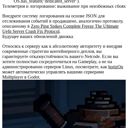
OS.has_feature("dedicated_server")
.
Телеметрия и логирование: выживание при неизбежных сбоях
Внедрите систему логирования на основе JSON для
отслеживания событий в продакшене, аналогично протоколу,
описанному в
Zero Ping Spikes Complete Freeze The Ultimate
Uefn Server Crash Fix Protocol
.
Будущее ваших обновлений движка
Относясь к серверу как к абсолютному авторитету и внедряя
современные стратегии контейнерного деплоя, вы
гарантируете отказоустойчивость вашего Netcode. Если вы
хотите полностью сосредоточиться на Gameplay, а не на
администрировании серверов Linux, посмотрите, как
horizOn
может автоматически управлять вашими серверами
Multiplayer в Godot.