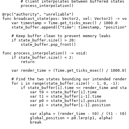
        # Client interpolates between buffered states

        process_interpolation()

@rpc("authority", "unreliable")

func broadcast_state(pos: Vector2, vel: Vector2) -> voi
    var timestamp = Time.get_ticks_msec() / 1000.0

    state_buffer.append({"time": timestamp, "position":
    # Keep buffer clean to prevent memory leaks

    if state_buffer.size() > 20:

        state_buffer.pop_front()

func process_interpolation() -> void:

    if state_buffer.size() < 2:

        return

    var render_time = (Time.get_ticks_msec() / 1000.0) 
    # Find the two states bounding our intended render 
    for i in range(state_buffer.size() - 1, 0, -1):

        if state_buffer[i].time <= render_time and stat
            var t0 = state_buffer[i].time

            var t1 = state_buffer[i-1].time

            var p0 = state_buffer[i].position

            var p1 = state_buffer[i-1].position

            var alpha = (render_time - t0) / (t1 - t0)

            global_position = p0.lerp(p1, alpha)
