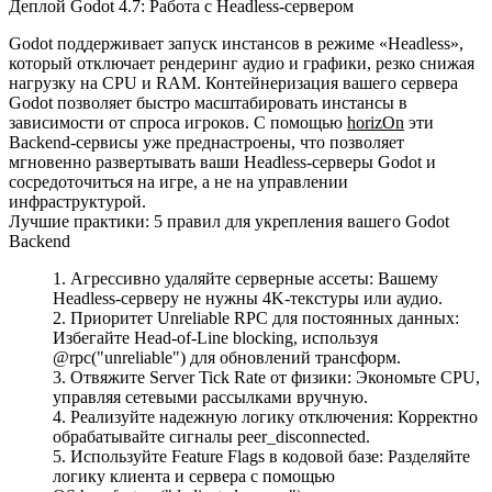
Деплой Godot 4.7: Работа с Headless-сервером
Godot поддерживает запуск инстансов в режиме «Headless»,
который отключает рендеринг аудио и графики, резко снижая
нагрузку на CPU и RAM. Контейнеризация вашего сервера
Godot позволяет быстро масштабировать инстансы в
зависимости от спроса игроков. С помощью
horizOn
эти
Backend-сервисы уже преднастроены, что позволяет
мгновенно развертывать ваши Headless-серверы Godot и
сосредоточиться на игре, а не на управлении
инфраструктурой.
Лучшие практики: 5 правил для укрепления вашего Godot
Backend
Агрессивно удаляйте серверные ассеты:
Вашему
Headless-серверу не нужны 4K-текстуры или аудио.
Приоритет Unreliable RPC для постоянных данных:
Избегайте Head-of-Line blocking, используя
@rpc("unreliable")
для обновлений трансформ.
Отвяжите Server Tick Rate от физики:
Экономьте CPU,
управляя сетевыми рассылками вручную.
Реализуйте надежную логику отключения:
Корректно
обрабатывайте сигналы
peer_disconnected
.
Используйте Feature Flags в кодовой базе:
Разделяйте
логику клиента и сервера с помощью