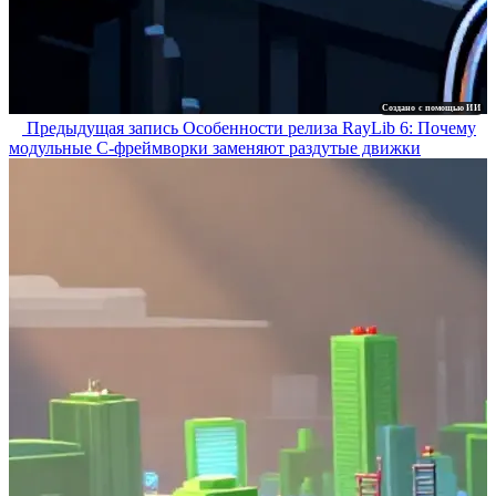
Создано с помощью ИИ
Предыдущая запись
Особенности релиза RayLib 6: Почему
модульные C-фреймворки заменяют раздутые движки