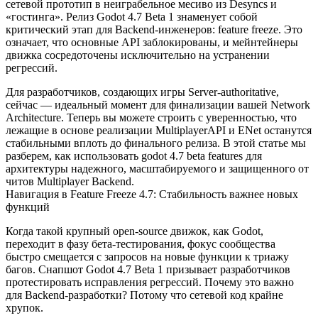
сетевой прототип в неиграбельное месиво из Desyncs и
«гостинга». Релиз Godot 4.7 Beta 1 знаменует собой
критический этап для Backend-инженеров: feature freeze. Это
означает, что основные API заблокированы, и мейнтейнеры
движка сосредоточены исключительно на устранении
регрессий.
Для разработчиков, создающих игры Server-authoritative,
сейчас — идеальный момент для финализации вашей Network
Architecture. Теперь вы можете строить с уверенностью, что
лежащие в основе реализации
MultiplayerAPI
и
ENet
останутся
стабильными вплоть до финального релиза. В этой статье мы
разберем, как использовать
godot 4.7 beta features
для
архитектуры надежного, масштабируемого и защищенного от
читов Multiplayer Backend.
Навигация в Feature Freeze 4.7: Стабильность важнее новых
функций
Когда такой крупный open-source движок, как Godot,
переходит в фазу бета-тестирования, фокус сообщества
быстро смещается с запросов на новые функции к триажу
багов. Снапшот Godot 4.7 Beta 1 призывает разработчиков
протестировать исправления регрессий. Почему это важно
для Backend-разработки? Потому что сетевой код крайне
хрупок.