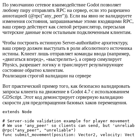
По умолчанию сетевое взаимодействие Godot позволяет
любому пиру отправлять RPC на сервер, если это разрешено
аннотацией (
@rpc("any_peer")
). Если вы явно не валидируете
изменения состояния, запрашиваемые этими входящими RPC,
ваш сервер действует как слепой ретранслятор, пересылая
читерские данные всем остальным подключенным клиентам.
Чтобы построить истинную Server-authoritative архитектуру,
ваш сервер должен выступать в роли абсолютного источника
истины. Клиент лишь отправляет команды ввода (например,
«двигаться вперед», «выстрелить»), а сервер симулирует
Physics, разрешает логику и транслирует результирующее
состояние обратно клиентам.
Реализация строгой валидации на сервере
Вот практический пример того, как безопасно валидировать
запросы клиента на движение в Godot 4.7 с использованием
GDScript. Этот код демонстрирует серверную валидацию
скорости для предотвращения базовых хаков перемещения.
extends Node

# Server-side validation example for player movement

# We use 'any_peer' so clients can send, but 'unreliabl
@rpc("any_peer", "unreliable")

func submit_movement(position: Vector2, velocity: Vecto