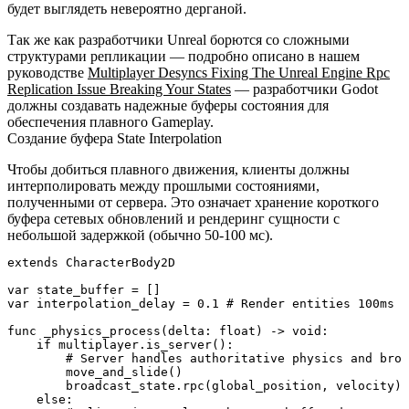
будет выглядеть невероятно дерганой.
Так же как разработчики Unreal борются со сложными
структурами репликации — подробно описано в нашем
руководстве
Multiplayer Desyncs Fixing The Unreal Engine Rpc
Replication Issue Breaking Your States
— разработчики Godot
должны создавать надежные буферы состояния для
обеспечения плавного Gameplay.
Создание буфера State Interpolation
Чтобы добиться плавного движения, клиенты должны
интерполировать между прошлыми состояниями,
полученными от сервера. Это означает хранение короткого
буфера сетевых обновлений и рендеринг сущности с
небольшой задержкой (обычно 50-100 мс).
extends CharacterBody2D

var state_buffer = []

var interpolation_delay = 0.1 # Render entities 100ms i
func _physics_process(delta: float) -> void:

    if multiplayer.is_server():

        # Server handles authoritative physics and broa
        move_and_slide()

        broadcast_state.rpc(global_position, velocity)

    else:
