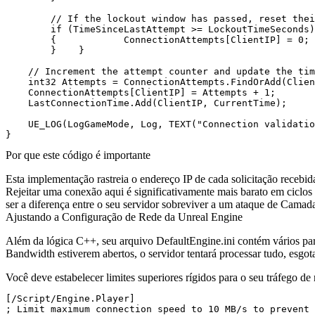
        // If the lockout window has passed, reset thei
        if (TimeSinceLastAttempt >= LockoutTimeSeconds)

        {            ConnectionAttempts[ClientIP] = 0;

        }    }

    // Increment the attempt counter and update the tim
    int32 Attempts = ConnectionAttempts.FindOrAdd(Clien
    ConnectionAttempts[ClientIP] = Attempts + 1;

    LastConnectionTime.Add(ClientIP, CurrentTime);

    UE_LOG(LogGameMode, Log, TEXT("Connection validatio
Por que este código é importante
Esta implementação rastreia o endereço IP de cada solicitação recebi
Rejeitar uma conexão aqui é significativamente mais barato em ciclos
ser a diferença entre o seu servidor sobreviver a um ataque de Camad
Ajustando a Configuração de Rede da Unreal Engine
Além da lógica C++, seu arquivo
DefaultEngine.ini
contém vários par
Bandwidth estiverem abertos, o servidor tentará processar tudo, esg
Você deve estabelecer limites superiores rígidos para o seu tráfego de
[/Script/Engine.Player]

; Limit maximum connection speed to 10 MB/s to prevent 