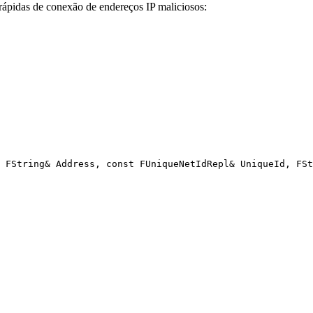
rápidas de conexão de endereços IP maliciosos:
 FString& Address, const FUniqueNetIdRepl& UniqueId, FSt