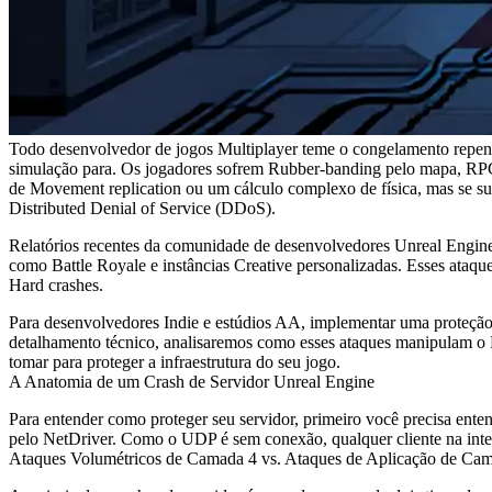
Todo desenvolvedor de jogos Multiplayer teme o congelamento repentin
simulação para. Os jogadores sofrem Rubber-banding pelo mapa, RPCs 
de Movement replication ou um cálculo complexo de física, mas se sua
Distributed Denial of Service (DDoS).
Relatórios recentes da comunidade de desenvolvedores Unreal Engine
como Battle Royale e instâncias Creative personalizadas. Esses ataqu
Hard crashes.
Para desenvolvedores Indie e estúdios AA, implementar uma proteção
detalhamento técnico, analisaremos como esses ataques manipulam o 
tomar para proteger a infraestrutura do seu jogo.
A Anatomia de um Crash de Servidor Unreal Engine
Para entender como proteger seu servidor, primeiro você precisa ent
pelo
NetDriver
. Como o UDP é sem conexão, qualquer cliente na inte
Ataques Volumétricos de Camada 4 vs. Ataques de Aplicação de Ca