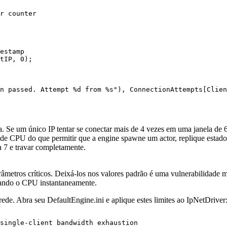
r counter

estamp

tIP, 0);

n passed. Attempt %d from %s"), ConnectionAttempts[Clien
da. Se um único IP tentar se conectar mais de 4 vezes em uma janela de
 de CPU do que permitir que a engine spawne um actor, replique estados
a 7 e travar completamente.
âmetros críticos. Deixá-los nos valores padrão é uma vulnerabilidade ma
otando o CPU instantaneamente.
 rede. Abra seu
DefaultEngine.ini
e aplique estes limites ao
IpNetDriver
single-client bandwidth exhaustion
