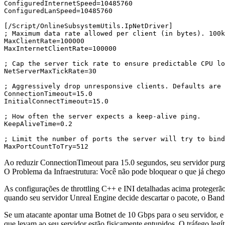
ConfiguredInternetSpeed=10485760

ConfiguredLanSpeed=10485760

[/Script/OnlineSubsystemUtils.IpNetDriver]

; Maximum data rate allowed per client (in bytes). 100k
MaxClientRate=100000

MaxInternetClientRate=100000

; Cap the server tick rate to ensure predictable CPU lo
NetServerMaxTickRate=30

; Aggressively drop unresponsive clients. Defaults are 
ConnectionTimeout=15.0

InitialConnectTimeout=15.0

; How often the server expects a keep-alive ping.

KeepAliveTime=0.2

; Limit the number of ports the server will try to bind
Ao reduzir
ConnectionTimeout
para
15.0
segundos, seu servidor purg
O Problema da Infraestrutura: Você não pode bloquear o que já cheg
As configurações de throttling C++ e INI detalhadas acima protegerã
quando seu servidor Unreal Engine decide descartar o pacote, o Band
Se um atacante apontar uma Botnet de 10 Gbps para o seu servidor, 
que levam ao seu servidor estão fisicamente entupidos. O tráfego leg