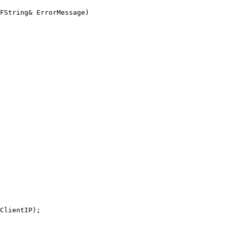
FString& ErrorMessage)

ClientIP);
