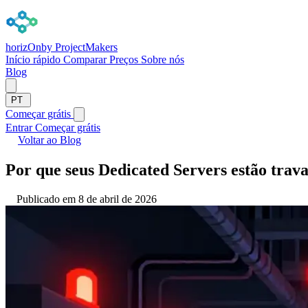
horizOn
by ProjectMakers
Início rápido
Comparar
Preços
Sobre nós
Blog
PT
Começar grátis
Entrar
Começar grátis
Voltar ao Blog
Por que seus Dedicated Servers estão trav
Publicado em 8 de abril de 2026