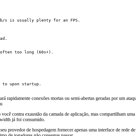
b/s is usually plenty for an FPS.

ad.

often too long (60s+).

 to upon startup.

ará rapidamente conexões mortas ou semi-abertas geradas por um ataqu
ou
o você contra exaustão da camada de aplicação, mas compartilham uma f
width já foi consumido.
e seu provedor de hospedagem fornecer apenas uma interface de rede de
ítimo de jogadores não consegue passar.