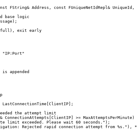
nst FString& Address, const FUniqueNetIdRepl& UniqueId, 
d base logic

ssage);

full), exit early

 "IP:Port"

 is appended

p

 LastConnectionTime[ClientIP];

eeded the attempt limit

& ConnectionAttempts[ClientIP] >= MaxAttemptsPerMinute)

te limit exceeded. Please wait 60 seconds.");

igation: Rejected rapid connection attempt from %s."), *