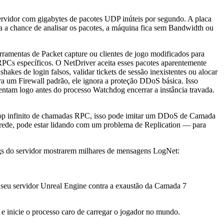
ervidor com gigabytes de pacotes UDP inúteis por segundo. A placa
 a chance de analisar os pacotes, a máquina fica sem Bandwidth ou
erramentas de Packet capture ou clientes de jogo modificados para
RPCs específicos. O
NetDriver
aceita esses pacotes aparentemente
es de login falsos, validar tickets de sessão inexistentes ou alocar
ra um Firewall padrão, ele ignora a proteção DDoS básica. Isso
entam logo antes do processo Watchdog encerrar a instância travada.
m loop infinito de chamadas RPC, isso pode imitar um DDoS de Camada
de rede, pode estar lidando com um problema de Replication — para
ogs do servidor mostrarem milhares de mensagens
LogNet:
 seu servidor Unreal Engine contra a exaustão da Camada 7
e inicie o processo caro de carregar o jogador no mundo.