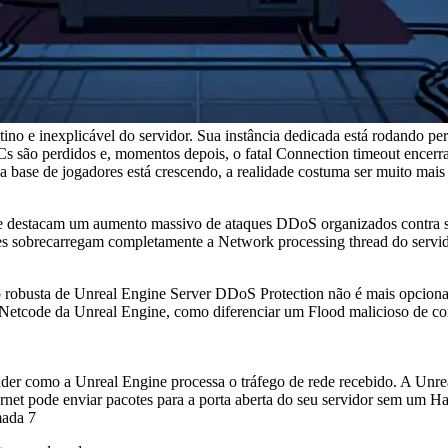
o e inexplicável do servidor. Sua instância dedicada está rodando perfe
são perdidos e, momentos depois, o fatal Connection timeout encerra 
 base de jogadores está crescendo, a realidade costuma ser muito mais 
 destacam um aumento massivo de ataques DDoS organizados contra ser
es sobrecarregam completamente a Network processing thread do servido
 robusta de Unreal Engine Server DDoS Protection não é mais opcional
Netcode da Unreal Engine, como diferenciar um Flood malicioso de con
ender como a Unreal Engine processa o tráfego de rede recebido. A Un
rnet pode enviar pacotes para a porta aberta do seu servidor sem um H
mada 7