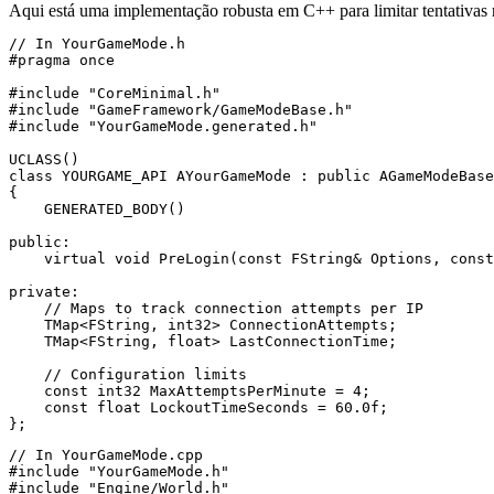
Aqui está uma implementação robusta em C++ para limitar tentativas 
// In YourGameMode.h

#pragma once

#include "CoreMinimal.h"

#include "GameFramework/GameModeBase.h"

#include "YourGameMode.generated.h"

UCLASS()

class YOURGAME_API AYourGameMode : public AGameModeBase

{

    GENERATED_BODY()

public:

    virtual void PreLogin(const FString& Options, const
private:

    // Maps to track connection attempts per IP

    TMap<FString, int32> ConnectionAttempts;

    TMap<FString, float> LastConnectionTime;

    // Configuration limits

    const int32 MaxAttemptsPerMinute = 4;

    const float LockoutTimeSeconds = 60.0f;

// In YourGameMode.cpp

#include "YourGameMode.h"

#include "Engine/World.h"
