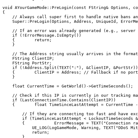
void AYourGameMode::PreLogin(const FString& Options, co
{

    // Always call super first to handle native bans an
    Super::PreLogin(Options, Address, UniqueId, ErrorMe
    // If an error was already generated (e.g., server 
    if (!ErrorMessage.IsEmpty())

    {        return;

    }

    // The Address string usually arrives in the format
    FString ClientIP;

    FString PortStr;

    if (!Address.Split(TEXT(":"), &ClientIP, &PortStr))

    {        ClientIP = Address; // Fallback if no port
    }

    float CurrentTime = GetWorld()->GetTimeSeconds();

    // Check if this IP is currently in our tracking ma
    if (LastConnectionTime.Contains(ClientIP))

    {        float TimeSinceLastAttempt = CurrentTime -
        // If they are connecting too fast and have exc
        if (TimeSinceLastAttempt < LockoutTimeSeconds &
        {            ErrorMessage = TEXT("Connection ra
            UE_LOG(LogGameMode, Warning, TEXT("DDoS Mit
            return;

        }
