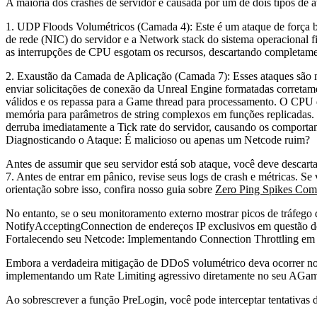
A maioria dos crashes de servidor é causada por um de dois tipos de a
1. UDP Floods Volumétricos (Camada 4):
Este é um ataque de força 
de rede (NIC) do servidor e a Network stack do sistema operacional
as interrupções de CPU esgotam os recursos, descartando completamen
2. Exaustão da Camada de Aplicação (Camada 7):
Esses ataques são m
enviar solicitações de conexão da Unreal Engine formatadas correta
válidos e os repassa para a Game thread para processamento. O CPU do
memória para parâmetros de string complexos em funções replicadas. C
derruba imediatamente a Tick rate do servidor, causando os comporta
Diagnosticando o Ataque: É malicioso ou apenas um Netcode ruim?
Antes de assumir que seu servidor está sob ataque, você deve descar
7. Antes de entrar em pânico, revise seus logs de crash e métricas. 
orientação sobre isso, confira nosso guia sobre
Zero Ping Spikes Comp
No entanto, se o seu monitoramento externo mostrar picos de tráfeg
NotifyAcceptingConnection
de endereços IP exclusivos em questão d
Fortalecendo seu Netcode: Implementando Connection Throttling e
Embora a verdadeira mitigação de DDoS volumétrico deva ocorrer no 
implementando um Rate Limiting agressivo diretamente no seu
AGam
Ao sobrescrever a função
PreLogin
, você pode interceptar tentativa