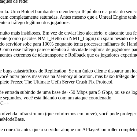
taques de rede:
bruta. Uma Botnet bombardeia o endereço IP público e a porta do seu s
 ficam completamente saturadas. Antes mesmo que a Unreal Engine tenha
te o tráfego legítimo dos jogadores.
uito mais insidiosos. Em vez de enviar lixo aleatório, o atacante usa f
mente (como pacotes
NMT_Hello
ou
NMT_Login
) ou spam pesado de 
 servidor sobe para 100% enquanto tenta processar milhares de Handshak
omo esse tráfego parece idêntico à atividade legítima de jogadores pa
mentos extremos de teletransporte e Rollback que os jogadores experim
tar bugs catastróficos de Replication. Se um único cliente disparar u
Se você notar picos massivos na Memory allocation, mas baixo tráfego 
lete Freeze The Ultimate Uefn Server Crash Fix Protocol
.
o de entrada subindo de uma base de ~50 Mbps para 5 Gbps, ou se os l
e segundos, você está lidando com um ataque coordenado.
m C++
nível da infraestrutura (que cobriremos em breve), você pode proteger
eModeBase
.
s de conexão antes que o servidor aloque um
APlayerController
completo 