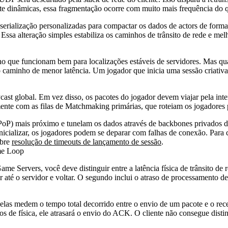
 dinâmicas, essa fragmentação ocorre com muito mais frequência do que
serialização personalizadas para compactar os dados de actors de forma
ssa alteração simples estabiliza os caminhos de trânsito de rede e mel
ho que funcionam bem para localizações estáveis de servidores. Mas q
o caminho de menor latência. Um jogador que inicia uma sessão criativ
ast global. Em vez disso, os pacotes do jogador devem viajar pela inter
temente com as filas de Matchmaking primárias, que roteiam os jogadore
 (PoP) mais próximo e tunelam os dados através de backbones privados
inicializar, os jogadores podem se deparar com falhas de conexão. Para
obre
resolução de timeouts de lançamento de sessão
.
me Loop
me Servers, você deve distinguir entre a latência física de trânsito de
até o servidor e voltar. O segundo inclui o atraso de processamento de 
e elas medem o tempo total decorrido entre o envio de um pacote e o re
de física, ele atrasará o envio do ACK. O cliente não consegue disting