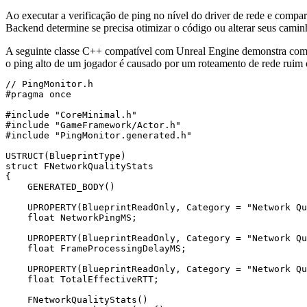
Ao executar a verificação de ping no nível do driver de rede e compar
Backend determine se precisa otimizar o código ou alterar seus cam
A seguinte classe C++ compatível com Unreal Engine demonstra como r
o ping alto de um jogador é causado por um roteamento de rede ruim 
// PingMonitor.h

#pragma once

#include "CoreMinimal.h"

#include "GameFramework/Actor.h"

#include "PingMonitor.generated.h"

USTRUCT(BlueprintType)

struct FNetworkQualityStats

{

    GENERATED_BODY()

    UPROPERTY(BlueprintReadOnly, Category = "Network Qu
    float NetworkPingMS;

    UPROPERTY(BlueprintReadOnly, Category = "Network Qu
    float FrameProcessingDelayMS;

    UPROPERTY(BlueprintReadOnly, Category = "Network Qu
    float TotalEffectiveRTT;

    FNetworkQualityStats()
