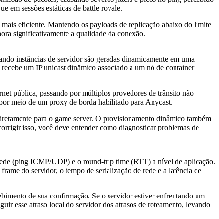
 em sessões estáticas de battle royale.
 mais eficiente. Mantendo os payloads de replicação abaixo do limite
hora significativamente a qualidade da conexão.
uando instâncias de servidor são geradas dinamicamente em uma
a recebe um IP unicast dinâmico associado a um nó de container
net pública, passando por múltiplos provedores de trânsito não
s por meio de um proxy de borda habilitado para Anycast.
 diretamente para o game server. O provisionamento dinâmico também
 corrigir isso, você deve entender como diagnosticar problemas de
 rede (ping ICMP/UDP) e o round-trip time (RTT) a nível de aplicação.
frame do servidor, o tempo de serialização de rede e a latência de
cebimento de sua confirmação. Se o servidor estiver enfrentando um
uir esse atraso local do servidor dos atrasos de roteamento, levando