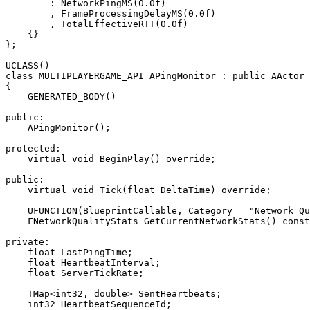
        : NetworkPingMS(0.0f)

        , FrameProcessingDelayMS(0.0f)

        , TotalEffectiveRTT(0.0f)

    {}

};

UCLASS()

class MULTIPLAYERGAME_API APingMonitor : public AActor

{

    GENERATED_BODY()

public:

    APingMonitor();

protected:

    virtual void BeginPlay() override;

public:

    virtual void Tick(float DeltaTime) override;

    UFUNCTION(BlueprintCallable, Category = "Network Qu
    FNetworkQualityStats GetCurrentNetworkStats() const
private:

    float LastPingTime;

    float HeartbeatInterval;

    float ServerTickRate;

    TMap<int32, double> SentHeartbeats;

    int32 HeartbeatSequenceId;
