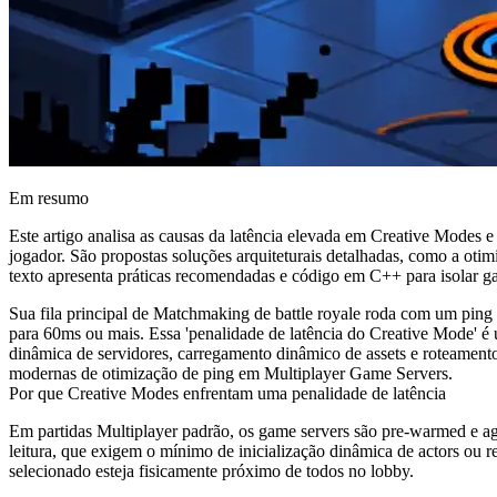
Em resumo
Este artigo analisa as causas da latência elevada em Creative Modes
jogador. São propostas soluções arquiteturais detalhadas, como a oti
texto apresenta práticas recomendadas e código em C++ para isolar gar
Sua fila principal de Matchmaking de battle royale roda com um pin
para 60ms ou mais. Essa 'penalidade de latência do Creative Mode' 
dinâmica de servidores, carregamento dinâmico de assets e roteamento 
modernas de otimização de ping em Multiplayer Game Servers.
Por que Creative Modes enfrentam uma penalidade de latência
Em partidas Multiplayer padrão, os game servers são pre-warmed e agr
leitura, que exigem o mínimo de inicialização dinâmica de actors ou 
selecionado esteja fisicamente próximo de todos no lobby.