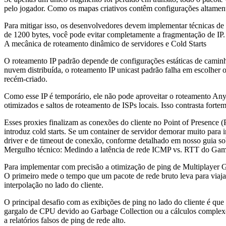
pelo jogador. Como os mapas criativos contêm configurações altamente
Para mitigar isso, os desenvolvedores devem implementar técnicas de 
de 1200 bytes, você pode evitar completamente a fragmentação de IP. E
A mecânica de roteamento dinâmico de servidores e Cold Starts
O roteamento IP padrão depende de configurações estáticas de camin
nuvem distribuída, o roteamento IP unicast padrão falha em escolher 
recém-criado.
Como esse IP é temporário, ele não pode aproveitar o roteamento Anyc
otimizados e saltos de roteamento de ISPs locais. Isso contrasta for
Esses proxies finalizam as conexões do cliente no Point of Presence
introduz cold starts. Se um container de servidor demorar muito para 
driver e de timeout de conexão, conforme detalhado em nosso guia s
Mergulho técnico: Medindo a latência de rede ICMP vs. RTT do Ga
Para implementar com precisão a otimização de ping de Multiplayer Ga
O primeiro mede o tempo que um pacote de rede bruto leva para viajar 
interpolação no lado do cliente.
O principal desafio com as exibições de ping no lado do cliente é qu
gargalo de CPU devido ao Garbage Collection ou a cálculos complexos 
a relatórios falsos de ping de rede alto.