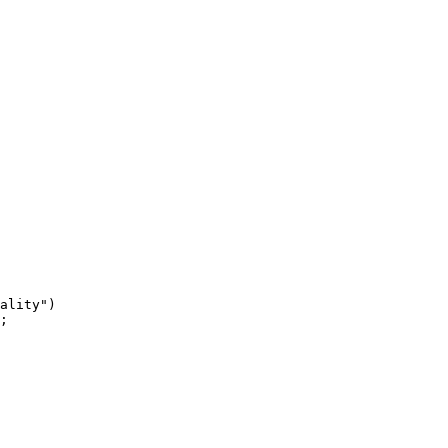
ality")

;
