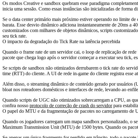
Os modos Creative e sandbox quebram esse paradigma completamente.
inicia uma sessão. Como essas instâncias são inicializadas de forma di
Se o data center primário mais próximo estiver operando no limite de
barata. Esse desvio dinâmico adiciona instantaneamente de 20ms a 40
customizados com milhares de objetos dinâmicos, scripts customizados
seu tick rate.
O impacto da degradação do Tick Rate na latência percebida
Quando o frame rate de um servidor cai, o loop de replicação de red
pacote que chega logo após o servidor começar a executar seu tick, e
Se scripts de sandbox não otimizados derrubarem o tick rate do serv
time (RTT) do cliente. A UI de rede in-game do cliente registra esse 
Além disso, o streaming dinâmico de conteúdo gerado por usuários (UG
bloat nos roteadores domésticos e interfaces de rede, levando ao enfi
Quando scripts de UGC não otimizados sobrecarregam a CPU, as quedas
confira nosso
protocolo de correção de crash do servidor
para estabili
O papel do MTU e da fragmentação de pacotes no carregamento de
Quando os jogadores carregam um mapa sandbox personalizado, o serv
Maximum Transmission Unit (MTU) de 1500 bytes. Quando os pacotes
Se apenas um único fragmento for perdido em trânsito, todo o pacote U