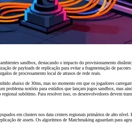
 e ambientes sandbox, destacando o impacto do provisionamento dinâmic
mização de payloads de replicação para evitar a fragmentação de pacote
galos de processamento local de atrasos de rede reais.
g nítido abaixo de 30ms, mas no momento em que os jogadores carregam
é um problema notório para estúdios que lançam jogos sandbox, mas ai
regional subótimo. Para resolver isso, os desenvolvedores devem transi
upados em clusters nos data centers regionais primários de alto nível.
replicação de assets. Os algoritmos de Matchmaking aguardam para agru