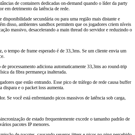
âncias de containers dedicadas on-demand quando o líder da party
or em detrimento da latência de rede.
e disponibilidade secundária ou para uma região mais distante e
Além disso, ambientes sandbox permitem que os jogadores criem níveis
icação massivo, desacelerando a main thread do servidor e reduzindo o
Hz, o tempo de frame esperado é de 33,3ms. Se um cliente envia um
ce.
so de processamento adiciona automaticamente 33,3ms ao round-trip
ísica da fibra permaneça inalterada.
gadores que estão entrando. Esse pico de tráfego de rede causa buffer
a dispara e o packet loss aumenta.
. Se você está enfrentando picos massivos de latência sob carga,
 sincronização de estado frequentemente excede o tamanho padrão de
ários pacotes IP menores.
smissão de pacotes, causando severos jitters e picos no ping percebido