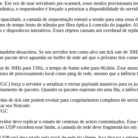
 Em vez de usar servidores pre-warmed, esses modos provisionam inst
nâmica, o orquestrador é forçado a priorizar a disponibilidade do servid
 capacidade, a camada de orquestração roteará a sessão para uma zona d
ms de tempo bruto de trânsito por fibra óptica à conexão do jogador. 
 e dispositivos interativos. Esses objetos causam um overhead de repl
e também desacelera. Se um servidor tem como alvo um tick rate de 30
sse pacote deve aguardar no buffer de rede até que o próximo tick come
idor de 30Hz para 15Hz, o tempo de frame sobe para 66,6ms. Esse atra
atraso de processamento local como ping de rede, mesmo que a latência f
C) força o servidor a serializar e enviar payloads massivos para os jo
leiramento de pacotes. Quando os pacotes esperam em uma fila, a latênci
 de tick rate podem evoluir para congelamentos completos do servidor
zar seu Netcode.
 UGC
idor deve replicar o estado de centenas de actors customizados. Essa
 UDP excedem esse limite, a camada de rede deve fragmentá-los em v
DP será descartado pela stack de rede do cliente. Isso dispara a retran