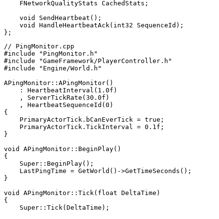
    FNetworkQualityStats CachedStats;

    void SendHeartbeat();

    void HandleHeartbeatAck(int32 SequenceId);

// PingMonitor.cpp

#include "PingMonitor.h"

#include "GameFramework/PlayerController.h"

#include "Engine/World.h"

APingMonitor::APingMonitor()

    : HeartbeatInterval(1.0f)

    , ServerTickRate(30.0f)

    , HeartbeatSequenceId(0)

{

    PrimaryActorTick.bCanEverTick = true;

    PrimaryActorTick.TickInterval = 0.1f;

}

void APingMonitor::BeginPlay()

{

    Super::BeginPlay();

    LastPingTime = GetWorld()->GetTimeSeconds();

}

void APingMonitor::Tick(float DeltaTime)

{

    Super::Tick(DeltaTime);
