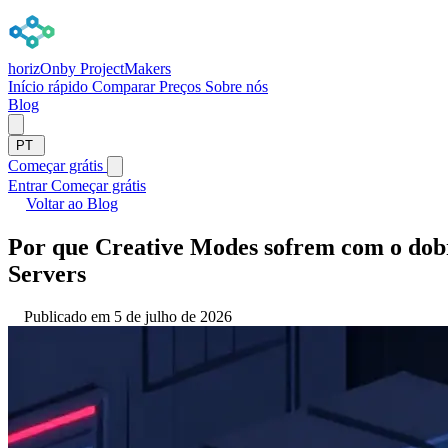
horizOn
by ProjectMakers
Início rápido
Comparar
Preços
Sobre nós
Blog
PT
Começar grátis
Entrar
Começar grátis
Voltar ao Blog
Por que Creative Modes sofrem com o dob
Servers
Publicado em 5 de julho de 2026