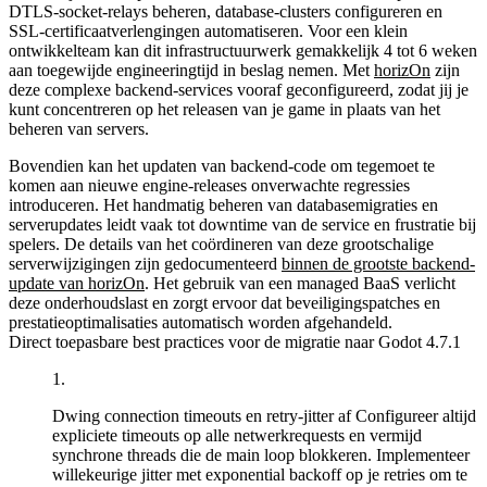
DTLS-socket-relays beheren, database-clusters configureren en
SSL-certificaatverlengingen automatiseren. Voor een klein
ontwikkelteam kan dit infrastructuurwerk gemakkelijk 4 tot 6 weken
aan toegewijde engineeringtijd in beslag nemen. Met
horizOn
zijn
deze complexe backend-services vooraf geconfigureerd, zodat jij je
kunt concentreren op het releasen van je game in plaats van het
beheren van servers.
Bovendien kan het updaten van backend-code om tegemoet te
komen aan nieuwe engine-releases onverwachte regressies
introduceren. Het handmatig beheren van databasemigraties en
serverupdates leidt vaak tot downtime van de service en frustratie bij
spelers. De details van het coördineren van deze grootschalige
serverwijzigingen zijn gedocumenteerd
binnen de grootste backend-
update van
horizOn
. Het gebruik van een managed BaaS verlicht
deze onderhoudslast en zorgt ervoor dat beveiligingspatches en
prestatieoptimalisaties automatisch worden afgehandeld.
Direct toepasbare best practices voor de migratie naar Godot 4.7.1
Dwing connection timeouts en retry-jitter af
Configureer altijd
expliciete timeouts op alle netwerkrequests en vermijd
synchrone threads die de main loop blokkeren. Implementeer
willekeurige jitter met exponential backoff op je retries om te