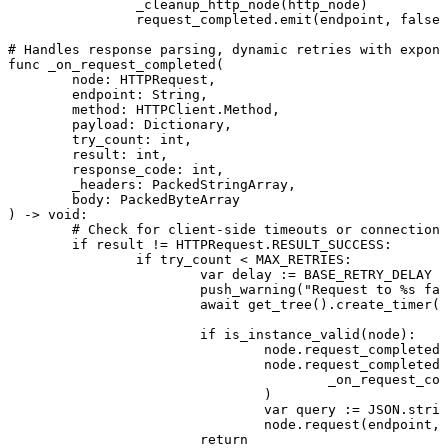
		_cleanup_http_node(http_node)

		request_completed.emit(endpoint, false, -1, {"error": "Failed to dispatch"})

# Handles response parsing, dynamic retries with expone
func _on_request_completed(

	node: HTTPRequest, 

	endpoint: String, 

	method: HTTPClient.Method, 

	payload: Dictionary, 

	try_count: int, 

	result: int, 

	response_code: int, 

	_headers: PackedStringArray, 

	body: PackedByteArray

) -> void:

	# Check for client-side timeouts or connection drops

	if result != HTTPRequest.RESULT_SUCCESS:

		if try_count < MAX_RETRIES:

			var delay := BASE_RETRY_DELAY * pow(2.0, try_count) + randf_range(-0.2, 0.2)

			push_warning("Request to %s failed (result: %d). Retrying in %.2fs..." % [endpoint, result, delay])

			await get_tree().create_timer(delay).timeout

			if is_instance_valid(node):

				node.request_completed.disconnect(node.request_completed.get_connections()[0].callable)

				node.request_completed.connect(func(r_res, r_code, r_head, r_body):

					_on_request_completed(node, endpoint, method, payload, try_count + 1, r_res, r_code, r_head, r_body)

				)

				var query := JSON.stringify(payload) if not payload.is_empty() else ""

				node.request(endpoint, _headers, method, query)

			return
