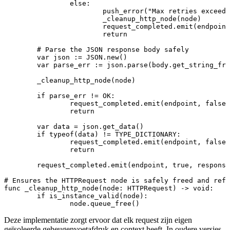
		else:

			push_error("Max retries exceeded for endpoint: %s" % endpoint)

			_cleanup_http_node(node)

			request_completed.emit(endpoint, false, response_code, {"error": "Max retries exceeded"})

			return

	# Parse the JSON response body safely

	var json := JSON.new()

	var parse_err := json.parse(body.get_string_from_utf8())

	_cleanup_http_node(node)

	if parse_err != OK:

		request_completed.emit(endpoint, false, response_code, {"error": "JSON parsing failed"})

		return

	var data = json.get_data()

	if typeof(data) != TYPE_DICTIONARY:

		request_completed.emit(endpoint, false, response_code, {"error": "Malformed payload"})

		return

	request_completed.emit(endpoint, true, response_code, data)

# Ensures the HTTPRequest node is safely freed and refe
func _cleanup_http_node(node: HTTPRequest) -> void:

	if is_instance_valid(node):

Deze implementatie zorgt ervoor dat elk request zijn eigen
geïsoleerde geheugenvoetafdruk en context heeft. In oudere versies