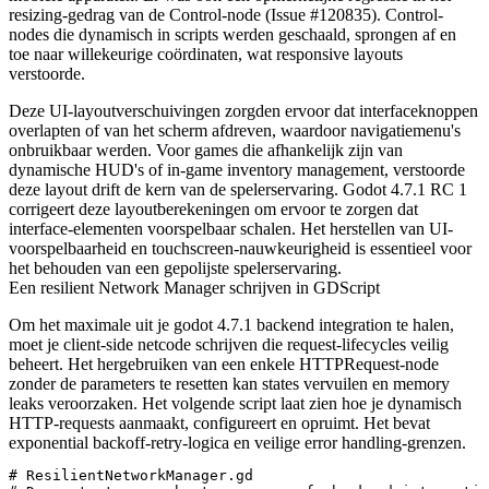
resizing-gedrag van de
Control
-node (Issue #120835).
Control
-
nodes die dynamisch in scripts werden geschaald, sprongen af en
toe naar willekeurige coördinaten, wat responsive layouts
verstoorde.
Deze UI-layoutverschuivingen zorgden ervoor dat interfaceknoppen
overlapten of van het scherm afdreven, waardoor navigatiemenu's
onbruikbaar werden. Voor games die afhankelijk zijn van
dynamische HUD's of in-game inventory management, verstoorde
deze layout drift de kern van de spelerservaring. Godot 4.7.1 RC 1
corrigeert deze layoutberekeningen om ervoor te zorgen dat
interface-elementen voorspelbaar schalen. Het herstellen van UI-
voorspelbaarheid en touchscreen-nauwkeurigheid is essentieel voor
het behouden van een gepolijste spelerservaring.
Een resilient Network Manager schrijven in GDScript
Om het maximale uit je
godot 4.7.1 backend integration
te halen,
moet je client-side netcode schrijven die request-lifecycles veilig
beheert. Het hergebruiken van een enkele
HTTPRequest
-node
zonder de parameters te resetten kan states vervuilen en memory
leaks veroorzaken. Het volgende script laat zien hoe je dynamisch
HTTP-requests aanmaakt, configureert en opruimt. Het bevat
exponential backoff-retry-logica en veilige error handling-grenzen.
# ResilientNetworkManager.gd
