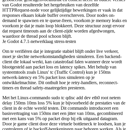
van Godot resulteerde het hergebruiken van dezelfde
HTTPRequest
-node voor gelijktijdige bewerkingen er vaak in dat
responses elkaars lokale buffer overschreven. Door nodes on-
demand te spawnen en te queue-freen, voorkom je memory leaks en
voorkom je dat je main loop blokkeert. Deze structuur zorgt ervoor
dat request timeouts aan de client-zijde worden afgedwongen,
waardoor de thread pool schoon blijft.
Je Godot 4.7.1-netwerklaag stress-testen
Om te verifiëren dat je integratie stabiel blijft onder live verkeer,
moet je slechte netwerkomstandigheden simuleren. Een backend-
client die lokaal werkt, kan catastrofaal falen wanneer deze wordt
blootgesteld aan packet loss en latency spikes. Met behulp van
systeemtools zoals Linux'
tc
(Traffic Control) kun je 150ms
netwerk-latency en 5% packet loss simuleren op je
ontwikkelmachine. Dit onthult hoe je retry-handlers, reconnect-
timers en thread safety-maatregelen presteren.
Met het Linux-commando
sudo tc qdisc add dev eth0 root netem
delay 150ms 10ms loss 5%
kun je bijvoorbeeld de prestaties van de
client in de echte wereld testen. Dit commando introduceert een
basisvertraging van 150ms met een jitter van 10ms, gecombineerd
met een kans van 5% op packet drop bij elk uitgaand datagram.
Door je game client door deze virtuele bottleneck te loodsen, kun je
controleren of je backoff-berekeningen naar behoren werken. Als je