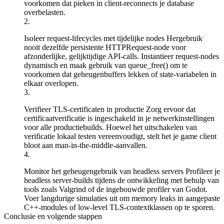
voorkomen dat pieken in client-reconnects je database
overbelasten.
Isoleer request-lifecycles met tijdelijke nodes
Hergebruik
nooit dezelfde persistente
HTTPRequest
-node voor
afzonderlijke, gelijktijdige API-calls. Instantieer request-nodes
dynamisch en maak gebruik van
queue_free()
om te
voorkomen dat geheugenbuffers lekken of state-variabelen in
elkaar overlopen.
Verifieer TLS-certificaten in productie
Zorg ervoor dat
certificaatverificatie is ingeschakeld in je netwerkinstellingen
voor alle productiebuilds. Hoewel het uitschakelen van
verificatie lokaal testen vereenvoudigt, stelt het je game client
bloot aan man-in-the-middle-aanvallen.
Monitor het geheugengebruik van headless servers
Profileer je
headless server-builds tijdens de ontwikkeling met behulp van
tools zoals Valgrind of de ingebouwde profiler van Godot.
Voer langdurige simulaties uit om memory leaks in aangepaste
C++-modules of low-level TLS-contextklassen op te sporen.
Conclusie en volgende stappen