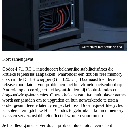
Gegenereerd met behulp van AI
Kort samengevat
Godot 4.7.1 RC 1 introduceert belangrijke stabiliteitsfixes die
kritieke regressies aanpakken, waaronder een double-free memory
crash in de DTLS-wrapper (GH-120371). Daarnaast lost deze
release candidate invoerproblemen met het virtuele toetsenbord op
Android op en corrigeert het layout-fouten bij Control-nodes en
drag-and-drop-interacties. Ontwikkelaars van live multiplayer games
wordt aangeraden om te upgraden en hun netwerkcode te testen
onder gesimuleerde latency en packet loss. Door request-lifecycles
te isoleren en tijdelijke HTTP-nodes te gebruiken, kunnen memory
leaks en server-instabiliteit effectief worden voorkomen.
Je headless game server draait probleemloos totdat een client