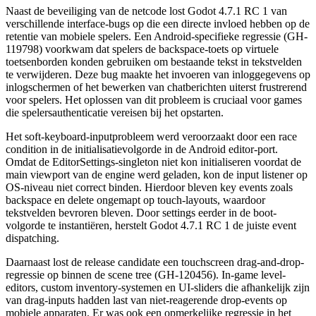
Naast de beveiliging van de netcode lost Godot 4.7.1 RC 1 van
verschillende interface-bugs op die een directe invloed hebben op de
retentie van mobiele spelers. Een Android-specifieke regressie (GH-
119798) voorkwam dat spelers de backspace-toets op virtuele
toetsenborden konden gebruiken om bestaande tekst in tekstvelden
te verwijderen. Deze bug maakte het invoeren van inloggegevens op
inlogschermen of het bewerken van chatberichten uiterst frustrerend
voor spelers. Het oplossen van dit probleem is cruciaal voor games
die spelersauthenticatie vereisen bij het opstarten.
Het soft-keyboard-inputprobleem werd veroorzaakt door een race
condition in de initialisatievolgorde in de Android editor-port.
Omdat de
EditorSettings
-singleton niet kon initialiseren voordat de
main viewport van de engine werd geladen, kon de input listener op
OS-niveau niet correct binden. Hierdoor bleven key events zoals
backspace en delete ongemapt op touch-layouts, waardoor
tekstvelden bevroren bleven. Door settings eerder in de boot-
volgorde te instantiëren, herstelt Godot 4.7.1 RC 1 de juiste event
dispatching.
Daarnaast lost de release candidate een touchscreen drag-and-drop-
regressie op binnen de scene tree (GH-120456). In-game level-
editors, custom inventory-systemen en UI-sliders die afhankelijk zijn
van drag-inputs hadden last van niet-reagerende drop-events op
mobiele apparaten. Er was ook een opmerkelijke regressie in het