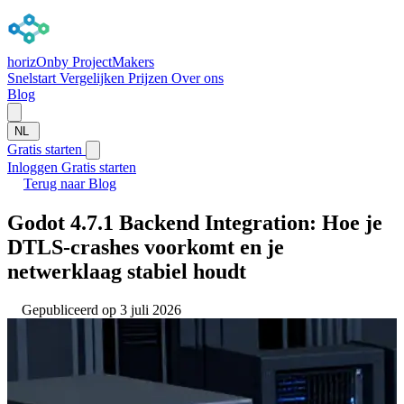
horizOn
by ProjectMakers
Snelstart
Vergelijken
Prijzen
Over ons
Blog
NL
Gratis starten
Inloggen
Gratis starten
Terug naar Blog
Godot 4.7.1 Backend Integration: Hoe je
DTLS-crashes voorkomt en je
netwerklaag stabiel houdt
Gepubliceerd op 3 juli 2026