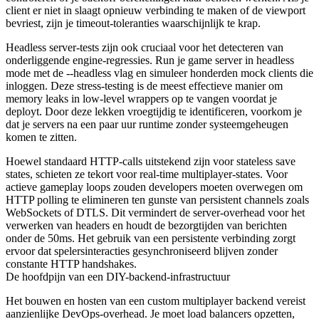
client er niet in slaagt opnieuw verbinding te maken of de viewport
bevriest, zijn je timeout-toleranties waarschijnlijk te krap.
Headless server-tests zijn ook cruciaal voor het detecteren van
onderliggende engine-regressies. Run je game server in headless
mode met de
--headless
vlag en simuleer honderden mock clients die
inloggen. Deze stress-testing is de meest effectieve manier om
memory leaks in low-level wrappers op te vangen voordat je
deployt. Door deze lekken vroegtijdig te identificeren, voorkom je
dat je servers na een paar uur runtime zonder systeemgeheugen
komen te zitten.
Hoewel standaard HTTP-calls uitstekend zijn voor stateless save
states, schieten ze tekort voor real-time multiplayer-states. Voor
actieve gameplay loops zouden developers moeten overwegen om
HTTP polling te elimineren ten gunste van persistent channels zoals
WebSockets of DTLS. Dit vermindert de server-overhead voor het
verwerken van headers en houdt de bezorgtijden van berichten
onder de 50ms. Het gebruik van een persistente verbinding zorgt
ervoor dat spelersinteracties gesynchroniseerd blijven zonder
constante HTTP handshakes.
De hoofdpijn van een DIY-backend-infrastructuur
Het bouwen en hosten van een custom multiplayer backend vereist
aanzienlijke DevOps-overhead. Je moet load balancers opzetten,