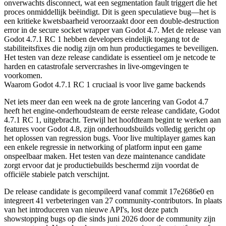
onverwachts disconnect, wat een segmentation fault triggert die het
proces onmiddellijk beëindigt. Dit is geen speculatieve bug—het is
een kritieke kwetsbaarheid veroorzaakt door een double-destruction
error in de secure socket wrapper van Godot 4.7. Met de release van
Godot 4.7.1 RC 1 hebben developers eindelijk toegang tot de
stabiliteitsfixes die nodig zijn om hun productiegames te beveiligen.
Het testen van deze release candidate is essentieel om je netcode te
harden en catastrofale servercrashes in live-omgevingen te
voorkomen.
Waarom Godot 4.7.1 RC 1 cruciaal is voor live game backends
Net iets meer dan een week na de grote lancering van Godot 4.7
heeft het engine-onderhoudsteam de eerste release candidate, Godot
4.7.1 RC 1, uitgebracht. Terwijl het hoofdteam begint te werken aan
features voor Godot 4.8, zijn onderhoudsbuilds volledig gericht op
het oplossen van regression bugs. Voor live multiplayer games kan
een enkele regressie in networking of platform input een game
onspeelbaar maken. Het testen van deze maintenance candidate
zorgt ervoor dat je productiebuilds beschermd zijn voordat de
officiële stabiele patch verschijnt.
De release candidate is gecompileerd vanaf commit
17e2686e0
en
integreert 41 verbeteringen van 27 community-contributors. In plaats
van het introduceren van nieuwe API's, lost deze patch
showstopping bugs op die sinds juni 2026 door de community zijn