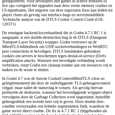
gerapporteerd. Voor developers met games in actieve testfasen of
live ops corrigeert het upgraden naar deze versie memory crashes en
UI-inputfouten. Het negeren van deze regression fixes kan leiden tot
player churn als gevolg van interface-bugs en serverinstabiliteit.
Technische analyse van de DTLS Cookie Context Crash (GH-
120371)
De ernstigste backend-kwetsbaarheid die in Godot 4.7.1 RC 1 is
aangepakt, is een double-destruction bug in de DTLS (Datagram
Transport Layer Security) wrapper. Godot vertrouwt op de
MbedTLS-bibliotheek om UDP-socketverbindingen en WebRTC
peer connections te beveiligen. DTLS handshakes gebruiken
cookies om servers te beschermen tegen denial-of-service (DoS)
amplification attacks. Wanneer een beveiligde verbinding wordt
verbroken, roept Godot een cleanup-routine aan om resources vrij te
maken en de sessie te sluiten.
In Godot 4.7 was de functie
CookieContextMbedTLS::clear
zo
geïmplementeerd dat deze de onderliggende TLS-geheugencontext
vrijgaf, maar naliet de statusvlag te wissen. Als gevolg hiervan
probeerde de destructor, wanneer het bovenliggende wrapper-object
vervolgens door de Garbage Collection werd opgeruimd, hetzelfde
geheugenblok een tweede keer vrij te geven. Deze double-free-
conditie veroorzaakte een kritieke segmentation fault, waardoor de
game server direct crashte. De fix in 4.7.1 RC 1 (bijgehouden als