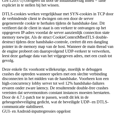
GH-120371) corrigeert dit door de initialisatievlag
inited = false
expliciet in te stellen bij het wissen.
DTLS-cookies werken vergelijkbaar met SYN-cookies in TCP door
de verbindende client te dwingen om een door de server
gegenereerde cookie te herhalen tijdens de handshake-fase. Dit
verifieert dat de client in staat is om verkeer te ontvangen op het
opgegeven IP-adres voordat de server aanzienlijk connection state
memory toewijst. Als de struct
CookieContextMbedTLS
double-
destruct tijdens deze handshake-controle, creëert dit een dangling
pointer in de memory map van de host. Wanneer de main thread van
de engine probeert om daaropvolgend UDP-verkeer te verwerken,
leest deze garbage data van het vrijgegeven adres, met een crash tot
gevolg.
Deze enkele fix voorkomt willekeurige, moeilijk te debuggen
crashes die optreden wanneer spelers met een slechte verbinding
disconnecten in het midden van de handshake. Voorheen kon een
high-concurrency lobby server tot wel 12% handshake-failures
ervaren onder zware latency. De resulterende double-free crashes
vereisten dat servermonitors constant instances moesten herstarten.
Door de 4.7.1-patch toe te passen, wordt dit lek in de
geheugenbeveiliging gedicht, wat de beveiligde UDP- en DTLS-
communicatie stabiliseert.
GUI- en Android-inputregressies opgelost