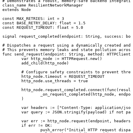
# Demonstrates a robust, memory-safe backend integratio
class_name ResilientNetworkManager

extends Node

const MAX_RETRIES: int = 3

const BASE_RETRY_DELAY: float = 1.5

const REQUEST_TIMEOUT: float = 5.0

signal request_completed(endpoint: String, success: boo
# Dispatches a request using a dynamically created and 
# This prevents memory leaks and state pollution across
func send_request(endpoint: String, method: HTTPClient.
	var http_node := HTTPRequest.new()

	add_child(http_node)

	# Configure safety constraints to prevent thread hangs

	http_node.timeout = REQUEST_TIMEOUT

	http_node.use_threads = true

	http_node.request_completed.connect(func(result: int, response_code: int, headers: PackedStringArray, body: PackedByteArray):

		_on_request_completed(http_node, endpoint, method, payload, 0, result, response_code, headers, body)

	)

	var headers := ["Content-Type: application/json"]

	var query := JSON.stringify(payload) if not payload.is_empty() else ""

	var err := http_node.request(endpoint, headers, method, query)

	if err != OK:

		push_error("Initial HTTP request dispatch failed for endpoint: %s" % endpoint)
