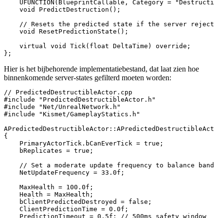
    UFUNCTION(BlueprintCallable, Category = "Destructio
    void PredictDestruction();

    // Resets the predicted state if the server rejects
    void ResetPredictionState();

    virtual void Tick(float DeltaTime) override;

Hier is het bijbehorende implementatiebestand, dat laat zien hoe
binnenkomende server-states gefilterd moeten worden:
// PredictedDestructibleActor.cpp

#include "PredictedDestructibleActor.h"

#include "Net/UnrealNetwork.h"

#include "Kismet/GameplayStatics.h"

APredictedDestructibleActor::APredictedDestructibleActo
{

    PrimaryActorTick.bCanEverTick = true;

    bReplicates = true;

    // Set a moderate update frequency to balance bandw
    NetUpdateFrequency = 33.0f; 

    MaxHealth = 100.0f;

    Health = MaxHealth;

    bClientPredictedDestroyed = false;

    ClientPredictionTime = 0.0f;

    PredictionTimeout = 0.5f; // 500ms safety window
