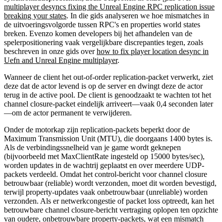
multiplayer desyncs fixing the Unreal Engine RPC replication issue
breaking your states
. In die gids analyseren we hoe mismatches in
de uitvoeringsvolgorde tussen RPC's en properties world states
breken. Evenzo komen developers bij het afhandelen van de
spelerpositionering vaak vergelijkbare discrepanties tegen, zoals
beschreven in onze gids over
how to fix player location desync in
Uefn and Unreal Engine multiplayer
.
Wanneer de client het out-of-order replication-packet verwerkt, ziet
deze dat de actor levend is op de server en dwingt deze de actor
terug in de active pool. De client is genoodzaakt te wachten tot het
channel closure-packet eindelijk arriveert—vaak 0,4 seconden later
—om de actor permanent te verwijderen.
Onder de motorkap zijn replication-packets beperkt door de
Maximum Transmission Unit (MTU), die doorgaans 1400 bytes is.
Als de verbindingssnelheid van je game wordt geknepen
(bijvoorbeeld met
MaxClientRate
ingesteld op 15000 bytes/sec),
worden updates in de wachtrij geplaatst en over meerdere UDP-
packets verdeeld. Omdat het control-bericht voor channel closure
betrouwbaar (reliable) wordt verzonden, moet dit worden bevestigd,
terwijl property-updates vaak onbetrouwbaar (unreliable) worden
verzonden. Als er netwerkcongestie of packet loss optreedt, kan het
betrouwbare channel closure-bericht vertraging oplopen ten opzichte
van oudere, onbetrouwbare property-packets, wat een mismatch