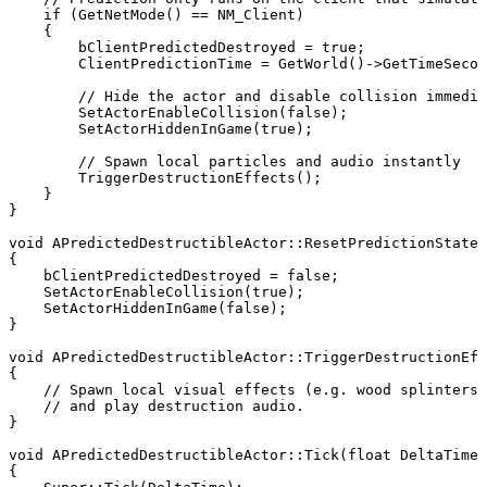
    if (GetNetMode() == NM_Client)

    {

        bClientPredictedDestroyed = true;

        ClientPredictionTime = GetWorld()->GetTimeSecon
        // Hide the actor and disable collision immedia
        SetActorEnableCollision(false);

        SetActorHiddenInGame(true);

        // Spawn local particles and audio instantly

        TriggerDestructionEffects();

    }

}

void APredictedDestructibleActor::ResetPredictionState(
{

    bClientPredictedDestroyed = false;

    SetActorEnableCollision(true);

    SetActorHiddenInGame(false);

}

void APredictedDestructibleActor::TriggerDestructionEff
{

    // Spawn local visual effects (e.g. wood splinters,
    // and play destruction audio.

}

void APredictedDestructibleActor::Tick(float DeltaTime)

{
