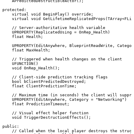
    APredictedDestructibleActor();

protected:

    virtual void BeginPlay() override;

    virtual void GetLifetimeReplicatedProps(TArray<FLif
    // Server-authoritative health variable

    UPROPERTY(ReplicatedUsing = OnRep_Health)

    float Health;

    UPROPERTY(EditAnywhere, BlueprintReadWrite, Categor
    float MaxHealth;

    // Triggered when health changes on the client

    UFUNCTION()

    void OnRep_Health();

    // Client-side prediction tracking flags

    bool bClientPredictedDestroyed;

    float ClientPredictionTime;

    // Maximum time (in seconds) the client will suppre
    UPROPERTY(EditAnywhere, Category = "Networking")

    float PredictionTimeout;

    // Visual effect helper function

    void TriggerDestructionEffects();

public:

    // Called when the local player destroys the struct