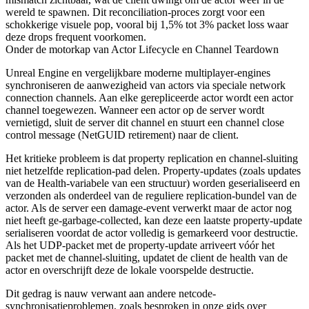
wereld te spawnen. Dit reconciliation-proces zorgt voor een
schokkerige visuele pop, vooral bij 1,5% tot 3% packet loss waar
deze drops frequent voorkomen.
Onder de motorkap van Actor Lifecycle en Channel Teardown
Unreal Engine en vergelijkbare moderne multiplayer-engines
synchroniseren de aanwezigheid van actors via speciale network
connection channels. Aan elke gerepliceerde actor wordt een actor
channel toegewezen. Wanneer een actor op de server wordt
vernietigd, sluit de server dit channel en stuurt een channel close
control message (NetGUID retirement) naar de client.
Het kritieke probleem is dat property replication en channel-sluiting
niet hetzelfde replication-pad delen. Property-updates (zoals updates
van de Health-variabele van een structuur) worden geserialiseerd en
verzonden als onderdeel van de reguliere replication-bundel van de
actor. Als de server een damage-event verwerkt maar de actor nog
niet heeft ge-garbage-collected, kan deze een laatste property-update
serialiseren voordat de actor volledig is gemarkeerd voor destructie.
Als het UDP-packet met de property-update arriveert vóór het
packet met de channel-sluiting, updatet de client de health van de
actor en overschrijft deze de lokale voorspelde destructie.
Dit gedrag is nauw verwant aan andere netcode-
synchronisatieproblemen, zoals besproken in onze gids over