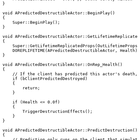
}

void APredictedDestructibleActor::BeginPlay()

{

    Super::BeginPlay();

}

void APredictedDestructibleActor::GetLifetimeReplicated
{

    Super::GetLifetimeReplicatedProps(OutLifetimeProps)
    DOREPLIFETIME(APredictedDestructibleActor, Health);

}

void APredictedDestructibleActor::OnRep_Health()

{

    // If the client has predicted this actor's death, 
    if (bClientPredictedDestroyed)

    {

        return;

    }

    if (Health <= 0.0f)

    {

        TriggerDestructionEffects();

    }

}

void APredictedDestructibleActor::PredictDestruction()

{

    // Prediction only runs on the client that simulate