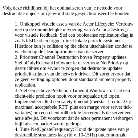
Volg deze richtlijnen bij het optimaliseren van je netcode voor
destructible objects om je world state gesynchroniseerd te houden:
Ontkoppel visuele assets van de Actor Lifecycle: Vertrouw
niet op de onmiddellijke uitvoering van
AActor::Destroy()
voor visuele feedback. Stel een booleaanse replication-flag in
zoals
bIsDead
en trigger direct lokale particle-systemen.
Hierdoor kun je collision op the client uitschakelen zonder te
wachten op de cleanup-routines van de server.
Prioriteer Channel Destruction boven Property-updates:
Stel
bOnlyRelevantToOwner
in of verhoog
NetPriority
op
destructibles om ervoor te zorgen dat destructie-updates
prioriteit krijgen van de network driver. Dit zorgt ervoor dat
ze geen vertraging oplopen door standaard ambient property
replication.
Stel een actieve Prediction Timeout Window in: Laat een
client-side prediction nooit voor onbepaalde tijd lopen.
Implementeer altijd een safety timeout (meestal 1,5x tot 2x je
maximaal acceptabele RTT, plus een marge voor server tick-
variaties) om een client rollback te forceren als de server een
actie afwijst. Dit voorkomt dat de actor permanent verborgen
blijft als een packet wordt gedropt.
Tune NetUpdateFrequency: Houd de update rates van je
destructible structures laag (bijv. 10-15Hz) onder normale