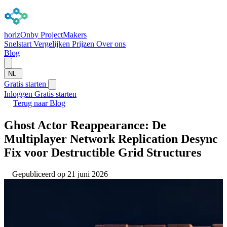
horizOn
by ProjectMakers
Snelstart
Vergelijken
Prijzen
Over ons
Blog
NL
Gratis starten
Inloggen
Gratis starten
Terug naar Blog
Ghost Actor Reappearance: De
Multiplayer Network Replication Desync
Fix voor Destructible Grid Structures
Gepubliceerd op 21 juni 2026