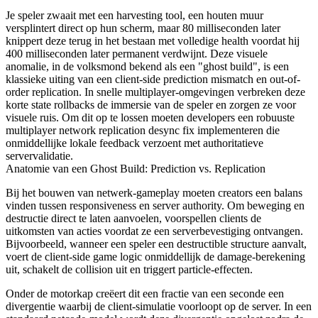
Je speler zwaait met een harvesting tool, een houten muur
versplintert direct op hun scherm, maar 80 milliseconden later
knippert deze terug in het bestaan met volledige health voordat hij
400 milliseconden later permanent verdwijnt. Deze visuele
anomalie, in de volksmond bekend als een "ghost build", is een
klassieke uiting van een client-side prediction mismatch en out-of-
order replication. In snelle multiplayer-omgevingen verbreken deze
korte state rollbacks de immersie van de speler en zorgen ze voor
visuele ruis. Om dit op te lossen moeten developers een robuuste
multiplayer network replication desync fix implementeren die
onmiddellijke lokale feedback verzoent met authoritatieve
servervalidatie.
Anatomie van een Ghost Build: Prediction vs. Replication
Bij het bouwen van netwerk-gameplay moeten creators een balans
vinden tussen responsiveness en server authority. Om beweging en
destructie direct te laten aanvoelen, voorspellen clients de
uitkomsten van acties voordat ze een serverbevestiging ontvangen.
Bijvoorbeeld, wanneer een speler een destructible structure aanvalt,
voert de client-side game logic onmiddellijk de damage-berekening
uit, schakelt de collision uit en triggert particle-effecten.
Onder de motorkap creëert dit een fractie van een seconde een
divergentie waarbij de client-simulatie voorloopt op de server. In een