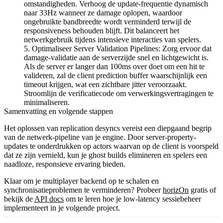
omstandigheden. Verhoog de update-frequentie dynamisch
naar 33Hz wanneer ze damage oplopen, waardoor
ongebruikte bandbreedte wordt verminderd terwijl de
responsiveness behouden blijft. Dit balanceert het
netwerkgebruik tijdens intensieve interacties van spelers.
Optimaliseer Server Validation Pipelines: Zorg ervoor dat
damage-validatie aan de serverzijde snel en lichtgewicht is.
Als de server er langer dan 100ms over doet om een hit te
valideren, zal de client prediction buffer waarschijnlijk een
timeout krijgen, wat een zichtbare jitter veroorzaakt.
Stroomlijn de verificatiecode om verwerkingsvertragingen te
minimaliseren.
Samenvatting en volgende stappen
Het oplossen van replication desyncs vereist een diepgaand begrip
van de netwerk-pipeline van je engine. Door server-property-
updates te onderdrukken op actors waarvan op de client is voorspeld
dat ze zijn vernield, kun je ghost builds elimineren en spelers een
naadloze, responsieve ervaring bieden.
Klaar om je multiplayer backend op te schalen en
synchronisatieproblemen te verminderen? Probeer
horizOn
gratis of
bekijk de
API docs
om te leren hoe je low-latency sessiebeheer
implementeert in je volgende project.