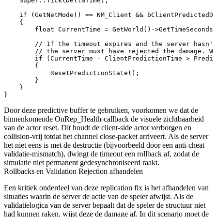
    Super::Tick(DeltaTime);

    if (GetNetMode() == NM_Client && bClientPredictedDe
    {

        float CurrentTime = GetWorld()->GetTimeSeconds(
        // If the timeout expires and the server hasn't
        // the server must have rejected the damage. We
        if (CurrentTime - ClientPredictionTime > Predic
        { 

            ResetPredictionState();

        }

    }

Door deze predictive buffer te gebruiken, voorkomen we dat de
binnenkomende
OnRep_Health
-callback de visuele zichtbaarheid
van de actor reset. Dit houdt de client-side actor verborgen en
collision-vrij totdat het channel close-packet arriveert. Als de server
het niet eens is met de destructie (bijvoorbeeld door een anti-cheat
validatie-mismatch), dwingt de timeout een rollback af, zodat de
simulatie niet permanent gedesynchroniseerd raakt.
Rollbacks en Validation Rejection afhandelen
Een kritiek onderdeel van deze replication fix is het afhandelen van
situaties waarin de server de actie van de speler afwijst. Als de
validatielogica van de server bepaalt dat de speler de structuur niet
had kunnen raken, wijst deze de damage af. In dit scenario moet de