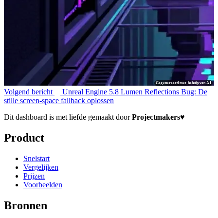
Gegenereerd met behulp van AI
Volgend bericht
Unreal Engine 5.8 Lumen Reflections Bug: De
stille screen-space fallback oplossen
Dit dashboard is met liefde gemaakt door
Projectmakers
♥
Product
Snelstart
Vergelijken
Prijzen
Voorbeelden
Bronnen