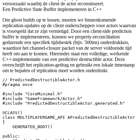
veroorzaakt waarbij de client de actor reconstrueert.
Een Predictive State Buffer implementeren in C++
Om ghost builds op te lossen, moeten we binnenkomende
replication-updates op de client onderscheppen voor actors waarvan
is voorspeld dat ze zijn vernietigd. Door een client-side prediction
buffer te implementeren, kunnen we property-reconciliation
gedurende een specifiek tijdsbestek (bijv. 500ms) onderdrukken,
waardoor het channel-closure packet van de server voldoende tijd
heeft om aan te komen. Hieronder staat een volledige, werkende
C++-implementatie van een predictive destructible actor. Deze
overschrijft het replication-gedrag en gebruikt een lokale timestamp
om te bepalen of replication moet worden onderdrukt.
// PredictedDestructibleActor.h

#pragma once

#include "CoreMinimal.h"

#include "GameFramework/Actor.h"

#include "PredictedDestructibleActor.generated.h"

UCLASS()

class MULTIPLAYERGAME_API APredictedDestructibleActor :
{

    GENERATED_BODY()

public:
