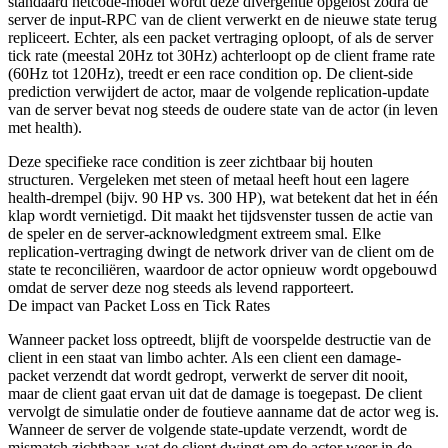
standaard netcode-model wordt deze divergentie opgelost zodra de
server de input-RPC van de client verwerkt en de nieuwe state terug
repliceert. Echter, als een packet vertraging oploopt, of als de server
tick rate (meestal 20Hz tot 30Hz) achterloopt op de client frame rate
(60Hz tot 120Hz), treedt er een race condition op. De client-side
prediction verwijdert de actor, maar de volgende replication-update
van de server bevat nog steeds de oudere state van de actor (in leven
met health).
Deze specifieke race condition is zeer zichtbaar bij houten
structuren. Vergeleken met steen of metaal heeft hout een lagere
health-drempel (bijv. 90 HP vs. 300 HP), wat betekent dat het in één
klap wordt vernietigd. Dit maakt het tijdsvenster tussen de actie van
de speler en de server-acknowledgment extreem smal. Elke
replication-vertraging dwingt de network driver van de client om de
state te reconciliëren, waardoor de actor opnieuw wordt opgebouwd
omdat de server deze nog steeds als levend rapporteert.
De impact van Packet Loss en Tick Rates
Wanneer packet loss optreedt, blijft de voorspelde destructie van de
client in een staat van limbo achter. Als een client een damage-
packet verzendt dat wordt gedropt, verwerkt de server dit nooit,
maar de client gaat ervan uit dat de damage is toegepast. De client
vervolgt de simulatie onder de foutieve aanname dat de actor weg is.
Wanneer de server de volgende state-update verzendt, wordt de
mismatch zichtbaar, wat de client dwingt om de actor weer in de