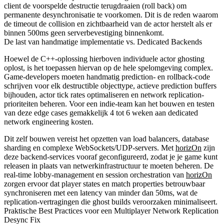
client de voorspelde destructie terugdraaien (roll back) om
permanente desynchronisatie te voorkomen. Dit is de reden waarom
de timeout de collision en zichtbaarheid van de actor herstelt als er
binnen 500ms geen serverbevestiging binnenkomt.
De last van handmatige implementatie vs. Dedicated Backends
Hoewel de C++-oplossing hierboven individuele actor ghosting
oplost, is het toepassen hiervan op de hele spelomgeving complex.
Game-developers moeten handmatig prediction- en rollback-code
schrijven voor elk destructible objecttype, actieve prediction buffers
bijhouden, actor tick rates optimaliseren en network replication-
prioriteiten beheren. Voor een indie-team kan het bouwen en testen
van deze edge cases gemakkelijk 4 tot 6 weken aan dedicated
network engineering kosten.
Dit zelf bouwen vereist het opzetten van load balancers, database
sharding en complexe WebSockets/UDP-servers. Met
horizOn
zijn
deze backend-services vooraf geconfigureerd, zodat je je game kunt
releasen in plaats van netwerkinfrastructuur te moeten beheren. De
real-time lobby-management en session orchestration van
horizOn
zorgen ervoor dat player states en match properties betrouwbaar
synchroniseren met een latency van minder dan 50ms, wat de
replication-vertragingen die ghost builds veroorzaken minimaliseert.
Praktische Best Practices voor een Multiplayer Network Replication
Desync Fix