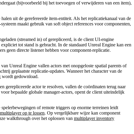
ergaat (bijvoorbeeld bij het toevoegen of verwijderen van een item),
halen uit de gerefereerde item-entiteit. Als het replicatiekanaal van de
tory-systeem maakt gebruik van soft object references voor componenten,
ingeladen (streamed in) of gerepliceerd, is de client UI-engine
 expliciet tot stand is gebracht. In de standaard Unreal Engine kan een
rs geen directe listener hebben voor component-replicatie.
l van Unreal Engine vallen actors met onopgeloste spatial parents of
chtrij geplaatste replicatie-updates. Wanneer het character van de
og wordt gedownload.
n gerepliceerde actor te resolven, vallen de coördinaten terug naar
voor bepaalde globale manager-actors, opent de client uiteindelijk
e spelerbewegingen of remote triggers op enorme terreinen leidt
ultiplayer op te lossen
. Op vergelijkbare wijze kan component
nze walkthrough over het oplossen van
multiplayer inventory