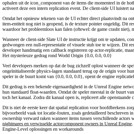
ophalen uit de
icon_component
van de items die momenteel in de hotb
activeert deze een intern replication event. De client-side UI luistert 
Omdat het opnieuw tekenen van de UI echter direct plaatsvindt na ontvan
item-entiteit nog niet is geopend, is de texture pointer ongeldig. Dit 
waardoor het probleemloos kan falen (oftewel: de game crasht niet), maa
Wanneer de client-side Slate UI de instructie krijgt om te updaten, con
gedwongen een null-representatie of visuele stub toe te wijzen. Dit re
developer handmatig een callback registreren op actor-replicatie, ma
Het mysterieuze gedrag rond World Origin {0.0, 0.0, 0.0}
Veel developers merken op dat de bug zichzelf oplost wanneer de spe
ongeïnitialiseerde physics-lagen standaard terug op de origin voor hun
speler in de buurt komt van
{0.0, 0.0, 0.0}
, opent de engine replicat
Dit gedrag is een bekende eigenaardigheid in de Unreal Engine network
hun standaard float-waarden. Omdat de speler meestal in de buurt van 
toch het kanaal. Zodra dit kanaal open is, repliceert alle openstaande
Dit is niet de eerste keer dat spatial replication voor hoofdbrekens 
bijvoorbeeld vaak tot locatie-fouten, zoals gedetailleerd beschreven i
ownership verward raken wanneer items tussen verschillende actors
nightmares en verwisselde actorcomponent owners in Unreal Engine
.
Engine-Level oplossingen en workarounds