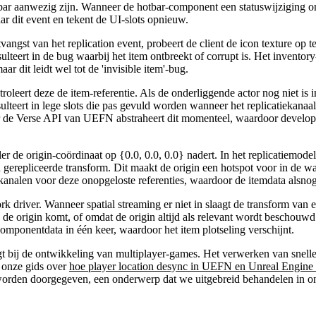
ar aanwezig zijn. Wanneer de hotbar-component een statuswijziging ond
naar dit event en tekent de UI-slots opnieuw.
gst van het replication event, probeert de client de icon texture op te 
resulteert in de bug waarbij het item ontbreekt of corrupt is. Het inven
r dit leidt wel tot de 'invisible item'-bug.
troleert deze de item-referentie. Als de onderliggende actor nog niet is 
sulteert in lege slots die pas gevuld worden wanneer het replicatiekanaal
ar de Verse API van UEFN abstraheert dit momenteel, waardoor develope
ler de origin-coördinaat op
{0.0, 0.0, 0.0}
nadert. In het replicatiemode
 gerepliceerde transform. Dit maakt de origin een hotspot voor in de wa
iekanalen voor deze onopgeloste referenties, waardoor de itemdata alsn
 driver. Wanneer spatial streaming er niet in slaagt de transform van ee
de origin komt, of omdat de origin altijd als relevant wordt beschouwd 
 componentdata in één keer, waardoor het item plotseling verschijnt.
zorgt bij de ontwikkeling van multiplayer-games. Het verwerken van snell
n onze gids over
hoe player location desync in UEFN en Unreal Engine m
 worden doorgegeven, een onderwerp dat we uitgebreid behandelen in o