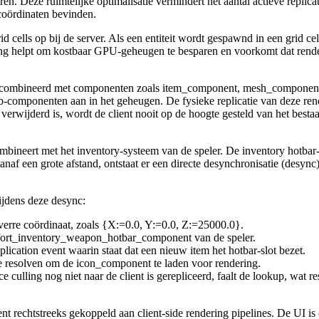
 sturen. Deze ruimtelijke optimalisatie vermindert het aantal actieve re
e coördinaten bevinden.
 cells op bij de server. Als een entiteit wordt gespawnd in een grid cel
lling helpt om kostbaar GPU-geheugen te besparen en voorkomt dat render
gecombineerd met componenten zoals
item_component
,
mesh_componen
sub-componenten aan in het geheugen. De fysieke replicatie van deze re
ler verwijderd is, wordt de client nooit op de hoogte gesteld van het bes
ombineert met het inventory-systeem van de speler. De inventory hotba
anaf een grote afstand, ontstaat er een directe desynchronisatie (desync)
ijdens deze desync:
verre coördinaat, zoals
{X:=0.0, Y:=0.0, Z:=25000.0}
.
fort_inventory_weapon_hotbar_component
van de speler.
plication event waarin staat dat een nieuw item het hotbar-slot bezet.
 te resolven om de
icon_component
te laden voor rendering.
ulling nog niet naar de client is gerepliceerd, faalt de lookup, wat resu
nt
rechtstreeks gekoppeld aan client-side rendering pipelines. De UI i