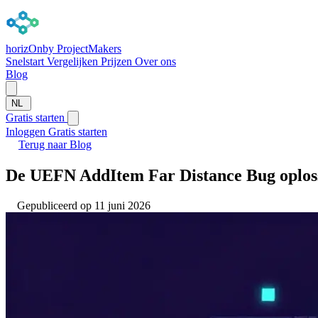
horizOn
by ProjectMakers
Snelstart
Vergelijken
Prijzen
Over ons
Blog
NL
Gratis starten
Inloggen
Gratis starten
Terug naar Blog
De UEFN AddItem Far Distance Bug oplosse
Gepubliceerd op 11 juni 2026