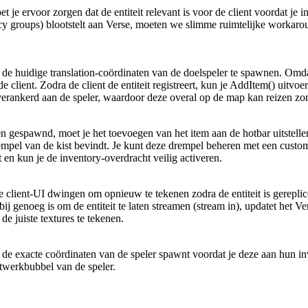
et je ervoor zorgen dat de entiteit relevant is voor de client voordat 
y groups) blootstelt aan Verse, moeten we slimme ruimtelijke workaro
de huidige translation-coördinaten van de doelspeler te spawnen. Omdat 
 client. Zodra de client de entiteit registreert, kun je
AddItem()
uitvoer
n verankerd aan de speler, waardoor deze overal op de map kan reizen zon
en gespawnd, moet je het toevoegen van het item aan de hotbar uitstellen
drempel van de kist bevindt. Je kunt deze drempel beheren met een custom
it en kun je de inventory-overdracht veilig activeren.
e client-UI dwingen om opnieuw te tekenen zodra de entiteit is gereplice
j genoeg is om de entiteit te laten streamen (stream in), updatet het Ve
juiste textures te tekenen.
op de exacte coördinaten van de speler spawnt voordat je deze aan hun 
etwerkbubbel van de speler.