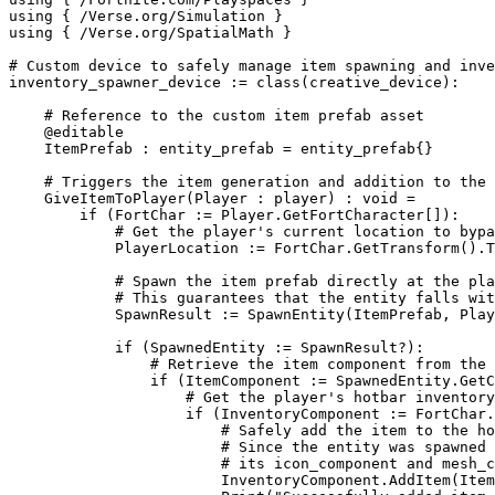
using { /Verse.org/Simulation }

using { /Verse.org/SpatialMath }

# Custom device to safely manage item spawning and inve
inventory_spawner_device := class(creative_device):

    # Reference to the custom item prefab asset

    @editable

    ItemPrefab : entity_prefab = entity_prefab{}

    # Triggers the item generation and addition to the 
    GiveItemToPlayer(Player : player) : void =

        if (FortChar := Player.GetFortCharacter[]):

            # Get the player's current location to bypa
            PlayerLocation := FortChar.GetTransform().T
            # Spawn the item prefab directly at the pla
            # This guarantees that the entity falls wit
            SpawnResult := SpawnEntity(ItemPrefab, Play
            if (SpawnedEntity := SpawnResult?):

                # Retrieve the item component from the 
                if (ItemComponent := SpawnedEntity.GetC
                    # Get the player's hotbar inventory
                    if (InventoryComponent := FortChar.
                        # Safely add the item to the ho
                        # Since the entity was spawned 
                        # its icon_component and mesh_c
                        InventoryComponent.AddItem(Item