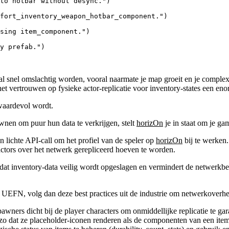
to hotbar without desync.")

fort_inventory_weapon_hotbar_component.")

sing item_component.")

l snel omslachtig worden, vooral naarmate je map groeit en je complex
het vertrouwen op fysieke actor-replicatie voor inventory-states een eno
waardevol wordt.
pawnen om puur hun data te verkrijgen, stelt
horizOn
je in staat om je ga
 lichte API-call om het profiel van de speler op
horizOn
bij te werken.
 actors over het netwerk gerepliceerd hoeven te worden.
 dat inventory-data veilig wordt opgeslagen en vermindert de netwerkbel
en UEFN, volg dan deze best practices uit de industrie om netwerkoverh
spawners dicht bij de player characters om onmiddellijke replicatie te ga
o dat ze placeholder-iconen renderen als de componenten van een item 