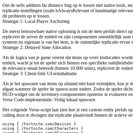
Om de
uefn additem far distance bug
op te lossen met native tools, mo
replicatie-instellingen (zoals
bAlwaysRelevant
of handmatige relevanc
dit probleem op te lossen.
Strategie 1: Local Player Anchoring
De meest betrouwbare native oplossing is om de item prefab direct op 
repliceert de server de entiteit en zijn componenten onmiddellijk naar de
systeem nu eigenaar is van het item, is de ruimtelijke replicatie erva
Strategie 2: Delayed State Allocation
Als de logica van je game vereist dat items op verre kistlocaties word
entiteit, wacht je tot de speler zich binnen een specifieke nabijheids
de relevancy-straal betreedt (binnen 10.000 units), repliceert de entite
Strategie 3: Client-Side UI-reinitialisatie
Als je het spawnen van items op afstand niet kunt vermijden, kun je d
afgaat wanneer de speler de spawn-zone nadert. Zodra de speler dichtbi
HUD-widget om de inventory-componenten opnieuw te evalueren en de 
Verse Code-implementatie: Veilig lokaal spawnen
Het volgende Verse-script laat zien hoe je een custom entity prefab 
culling door te dwingen dat replicatie plaatsvindt binnen de actieve n
using { /Fortnite.com/Devices }

using { /Fortnite.com/Characters }

using { /Fortnite.com/Playspaces }
