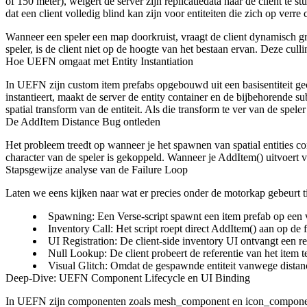
of 150 meter), weigert de server zijn replicatiedata naar de client te
dat een client volledig blind kan zijn voor entiteiten die zich op verr
Wanneer een speler een map doorkruist, vraagt de client dynamisch grid
speler, is de client niet op de hoogte van het bestaan ervan. Deze cu
Hoe UEFN omgaat met Entity Instantiation
In UEFN zijn custom item prefabs opgebouwd uit een basisentiteit 
instantieert, maakt de server de entity container en de bijbehorende 
spatial transform van de entiteit. Als die transform te ver van de spe
De AddItem Distance Bug ontleden
Het probleem treedt op wanneer je het spawnen van spatial entities c
character van de speler is gekoppeld. Wanneer je
AddItem()
uitvoert v
Stapsgewijze analyse van de Failure Loop
Laten we eens kijken naar wat er precies onder de motorkap gebeurt t
Spawning
: Een Verse-script spawnt een item prefab op een 
Inventory Call
: Het script roept direct
AddItem()
aan op de
UI Registration
: De client-side inventory UI ontvangt een re
Null Lookup
: De client probeert de referentie van het item
Visual Glitch
: Omdat de gespawnde entiteit vanwege distance c
Deep-Dive: UEFN Component Lifecycle en UI Binding
In UEFN zijn componenten zoals
mesh_component
en
icon_compone