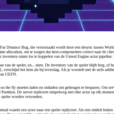
r Distance Bug, die veroorzaakt wordt door een desync tussen World Pa
te allocation, om te zorgen dat item-componenten correct naar de clien
 inventory-states los te koppelen van de Unreal Engine actor pipeline.
r van de speler, en... niets. De inventory van de speler blijft leeg, of
0}
, verschijnt het item als bij toverslag. Als je worstelt met de
uefn addit
s van UEFN.
 the fly moeten laden en ontladen om geheugen te besparen. Om server
rtition. De server repliceert simpelweg niet elke actor op elk moment n
e speler worden verzonden.
straal waarin een actor naar een speler repliceert. Als een entiteit bu