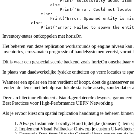
                        Print("Successfully added item 
                    else: 

                        Print("Error: Could not locate 
                else:

                    Print("Error: Spawned entity is mis
            else:

Inventory-states ontkoppelen met
horizOn
Het beheren van deze replication workarounds op engine-niveau kan a
inventories, cross-match progressie of handelsystemen vereist, vormt 
Dit is waar een gespecialiseerde backend zoals
horizOn
onschatbaar 
In plaats van daadwerkelijke fysieke entiteiten op verre locaties te s
Wanneer een speler een item verdient of koopt, doet de gameserver een
rendert de items met behulp van lokale statische assets, zonder dat er
Deze architectuur elimineert afstand-gerelateerde desyncs, garandeert
Best Practices voor High-Performance UEFN Networking
Als je ervoor kiest om spatial replication handmatig te beheren binn
Always Instantiate Locally
: Houd tijdelijke (transient) item 
Implement Visual Fallbacks
: Ontwerp je custom UI-widgets z