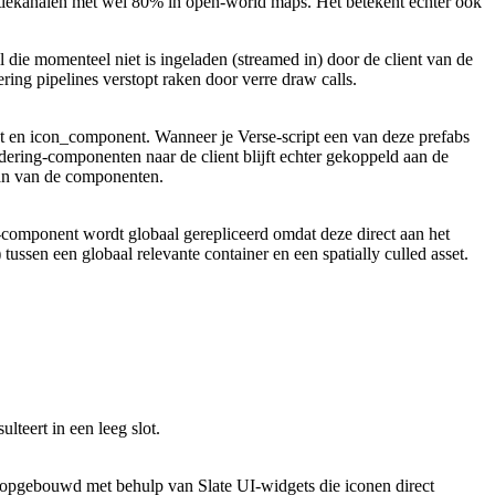
plicatiekanalen met wel 80% in open-world maps. Het betekent echter ook
l die momenteel niet is ingeladen (streamed in) door de client van de
ing pipelines verstopt raken door verre draw calls.
t
en
icon_component
. Wanneer je Verse-script een van deze prefabs
ndering-componenten naar de client blijft echter gekoppeld aan de
taan van de componenten.
r-component wordt globaal gerepliceerd omdat deze direct aan het
 tussen een globaal relevante container en een spatially culled asset.
lteert in een leeg slot.
s opgebouwd met behulp van Slate UI-widgets die iconen direct