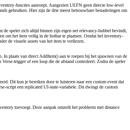
je inventory-functies aanroept. Aangezien UEFN geen directe low-level
unds gebruiken. Hier zijn de drie meest betrouwbare benaderingen om
de speler zich altijd binnen zijn eigen net relevancy-bubbel bevindt,
en om het item veilig in de hotbar te plaatsen. Omdat het inventory-
der de visuele assets van het item te verliezen.
. In plaats van direct
AddItem()
aan te roepen bij het spawnen van de
 Verse-trigger of een loop die de afstand controleert. Zodra de speler
erd. Dit kun je bereiken door te luisteren naar een custom event dat
rse-script een replicated UI-state-variabele. Dit dwingt de custom
inventory toevoegt. Deze aanpak omzeilt het probleem met distance