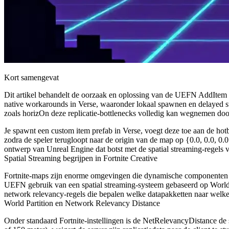
Kort samengevat
Dit artikel behandelt de oorzaak en oplossing van de UEFN AddItem Fa
native workarounds in Verse, waaronder lokaal spawnen en delayed sta
zoals horizOn deze replicatie-bottlenecks volledig kan wegnemen door
Je spawnt een custom item prefab in Verse, voegt deze toe aan de hotba
zodra de speler terugloopt naar de origin van de map op
{0.0, 0.0, 0.
ontwerp van Unreal Engine dat botst met de spatial streaming-regel
Spatial Streaming begrijpen in Fortnite Creative
Fortnite-maps zijn enorme omgevingen die dynamische componenten on
UEFN gebruik van een spatial streaming-systeem gebaseerd op World Pa
network relevancy-regels die bepalen welke datapakketten naar welk
World Partition en Network Relevancy Distance
Onder standaard Fortnite-instellingen is de
NetRelevancyDistance
de 