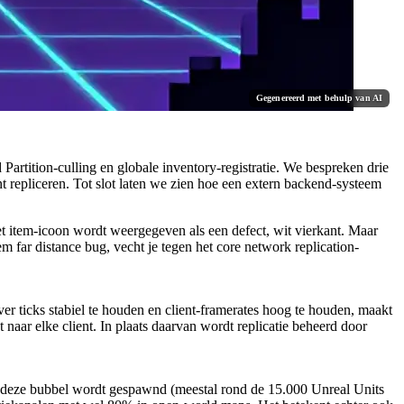
Gegenereerd met behulp van AI
rtition-culling en globale inventory-registratie. We bespreken drie
t repliceren. Tot slot laten we zien hoe een extern backend-systeem
 het item-icoon wordt weergegeven als een defect, wit vierkant. Maar
em far distance bug
, vecht je tegen het core network replication-
 ticks stabiel te houden en client-framerates hoog te houden, maakt
aar elke client. In plaats daarvan wordt replicatie beheerd door
iten deze bubbel wordt gespawnd (meestal rond de 15.000 Unreal Units