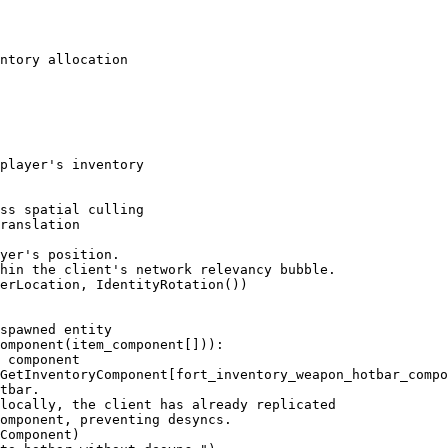
ntory allocation

player's inventory

ss spatial culling

ranslation

yer's position.

hin the client's network relevancy bubble.

erLocation, IdentityRotation())

spawned entity

omponent(item_component[])):

 component

GetInventoryComponent[fort_inventory_weapon_hotbar_compo
tbar.

locally, the client has already replicated

omponent, preventing desyncs.

Component)
