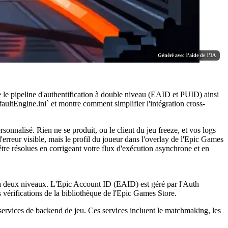
Généré avec l'aide de l'IA
 le pipeline d'authentification à double niveau (EAID et PUID) ainsi
aultEngine.ini` et montre comment simplifier l'intégration cross-
nnalisé. Rien ne se produit, ou le client du jeu freeze, et vos logs
'erreur visible, mais le profil du joueur dans l'overlay de l'Epic Games
être résolues en corrigeant votre flux d'exécution asynchrone et en
 à deux niveaux. L'Epic Account ID (EAID) est géré par l'Auth
 les vérifications de la bibliothèque de l'Epic Games Store.
x services de backend de jeu. Ces services incluent le matchmaking, les