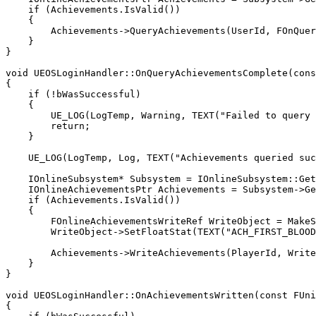
    if (Achievements.IsValid())

    { 

        Achievements->QueryAchievements(UserId, FOnQuer
    }

}

void UEOSLoginHandler::OnQueryAchievementsComplete(cons
{

    if (!bWasSuccessful)

    {

        UE_LOG(LogTemp, Warning, TEXT("Failed to query 
        return;

    }

    UE_LOG(LogTemp, Log, TEXT("Achievements queried suc
    IOnlineSubsystem* Subsystem = IOnlineSubsystem::Get
    IOnlineAchievementsPtr Achievements = Subsystem->Ge
    if (Achievements.IsValid())

    {

        FOnlineAchievementsWriteRef WriteObject = MakeS
        WriteObject->SetFloatStat(TEXT("ACH_FIRST_BLOOD
        Achievements->WriteAchievements(PlayerId, Write
    }

}

void UEOSLoginHandler::OnAchievementsWritten(const FUni
{
