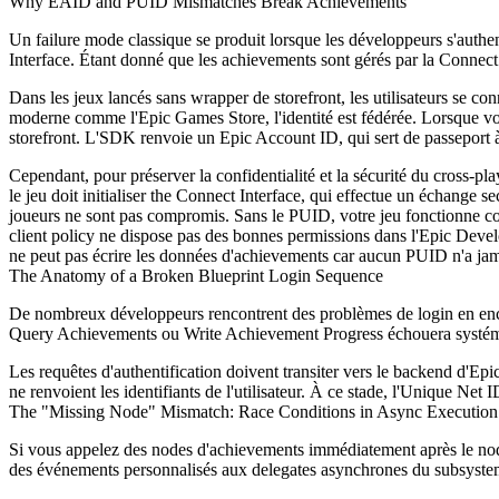
Why EAID and PUID Mismatches Break Achievements
Un failure mode classique se produit lorsque les développeurs s'authe
Interface. Étant donné que les achievements sont gérés par la Connect
Dans les jeux lancés sans wrapper de storefront, les utilisateurs se con
moderne comme l'Epic Games Store, l'identité est fédérée. Lorsque votre
storefront. L'SDK renvoie un Epic Account ID, qui sert de passeport à l
Cependant, pour préserver la confidentialité et la sécurité du cross-p
le jeu doit initialiser the Connect Interface, qui effectue un échange 
joueurs ne sont pas compromis. Sans le PUID, votre jeu fonctionne conc
client policy ne dispose pas des bonnes permissions dans l'Epic Develop
ne peut pas écrire les données d'achievements car aucun PUID n'a jama
The Anatomy of a Broken Blueprint Login Sequence
De nombreux développeurs rencontrent des problèmes de login en encha
Query Achievements
ou
Write Achievement Progress
échouera systé
Les requêtes d'authentification doivent transiter vers le backend d'Ep
ne renvoient les identifiants de l'utilisateur. À ce stade, l'Unique Net I
The "Missing Node" Mismatch: Race Conditions in Async Execution
Si vous appelez des nodes d'achievements immédiatement après le node d
des événements personnalisés aux delegates asynchrones du subsyste