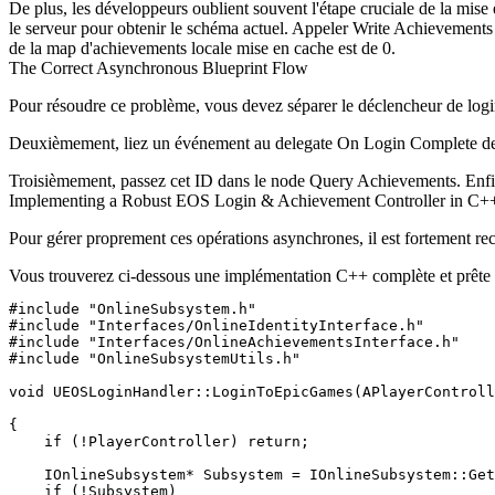
De plus, les développeurs oublient souvent l'étape cruciale de la mis
le serveur pour obtenir le schéma actuel. Appeler
Write Achievements
de la map d'achievements locale mise en cache est de 0.
The Correct Asynchronous Blueprint Flow
Pour résoudre ce problème, vous devez séparer le déclencheur de login d
Deuxièmement, liez un événement au delegate
On Login Complete
de
Troisièmement, passez cet ID dans le node
Query Achievements
. Enf
Implementing a Robust EOS Login & Achievement Controller in C+
Pour gérer proprement ces opérations asynchrones, il est fortement re
Vous trouverez ci-dessous une implémentation C++ complète et prête p
#include "OnlineSubsystem.h"

#include "Interfaces/OnlineIdentityInterface.h"

#include "Interfaces/OnlineAchievementsInterface.h"

#include "OnlineSubsystemUtils.h"

void UEOSLoginHandler::LoginToEpicGames(APlayerControll
{

    if (!PlayerController) return;

    IOnlineSubsystem* Subsystem = IOnlineSubsystem::Get
    if (!Subsystem)
