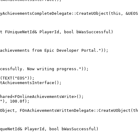
yAchievementsCompleteDelegate::CreateUObject(this, &UEOS
t FUniqueNetId& PlayerId, bool bWasSuccessful)

achievements from Epic Developer Portal."));

cessfully. Now writing progress."));

(TEXT("EOS"));

tAchievementsInterface();

hared<FOnlineAchievementsWrite>();

"), 100.0f);

Object, FOnAchievementsWrittenDelegate::CreateUObject(th
queNetId& PlayerId, bool bWasSuccessful)
