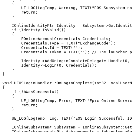
    {

        UE_LOG(LogTemp, Warning, TEXT("EOS Subsystem no
        return;

    }

    IOnlineIdentityPtr Identity = Subsystem->GetIdentit
    if (Identity.IsValid())

    {

        FOnlineAccountCredentials Credentials;

        Credentials.Type = TEXT("ExchangeCode");

        Credentials.Id = TEXT("");

        Credentials.Token = TEXT(""); // The launcher p
        Identity->AddOnLoginCompleteDelegate_Handle(0, 
        Identity->Login(0, Credentials);

    }

}

void UEOSLoginHandler::OnLoginComplete(int32 LocalUserN
{

    if (!bWasSuccessful)

    { 

        UE_LOG(LogTemp, Error, TEXT("Epic Online Servic
        return;

    }

    UE_LOG(LogTemp, Log, TEXT("EOS Login Successful. ID
    IOnlineSubsystem* Subsystem = IOnlineSubsystem::Get
    IOnlineAchievementsPtr Achievements = Subsystem->Ge