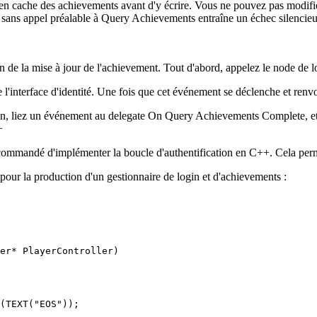
e en cache des achievements avant d'y écrire. Vous ne pouvez pas modifi
sans appel préalable à
Query Achievements
entraîne un échec silencie
e la mise à jour de l'achievement. Tout d'abord, appelez le node de login
 l'interface d'identité. Une fois que cet événement se déclenche et renvo
in, liez un événement au delegate
On Query Achievements Complete
, 
+
commandé d'implémenter la boucle d'authentification en C++. Cela perme
our la production d'un gestionnaire de login et d'achievements :
er* PlayerController)

(TEXT("EOS"));
