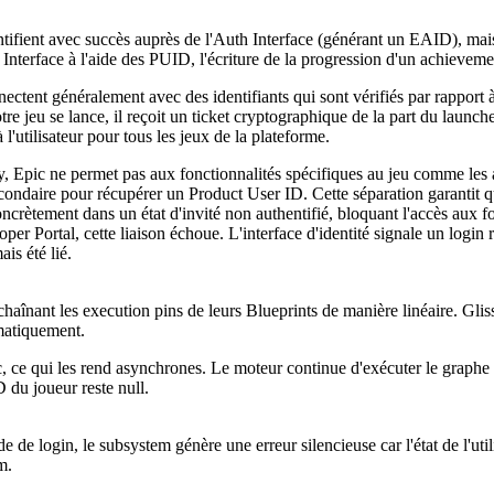
ntifient avec succès auprès de l'Auth Interface (générant un EAID), mai
 Interface à l'aide des PUID, l'écriture de la progression d'un achiev
nectent généralement avec des identifiants qui sont vérifiés par rapport 
 jeu se lance, il reçoit un ticket cryptographique de la part du launcher
'utilisateur pour tous les jeux de la plateforme.
lay, Epic ne permet pas aux fonctionnalités spécifiques au jeu comme les
secondaire pour récupérer un Product User ID. Cette séparation garantit q
rètement dans un état d'invité non authentifié, bloquant l'accès aux fon
er Portal, cette liaison échoue. L'interface d'identité signale un login 
is été lié.
înant les execution pins de leurs Blueprints de manière linéaire. Glis
matiquement.
ic, ce qui les rend asynchrones. Le moteur continue d'exécuter le graphe
D du joueur reste null.
e login, le subsystem génère une erreur silencieuse car l'état de l'util
m.