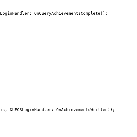
LoginHandler::OnQueryAchievementsComplete));

is, &UEOSLoginHandler::OnAchievementsWritten));
