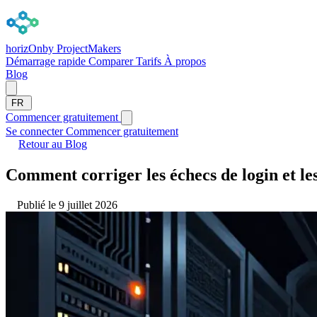
horizOn
by ProjectMakers
Démarrage rapide
Comparer
Tarifs
À propos
Blog
FR
Commencer gratuitement
Se connecter
Commencer gratuitement
Retour au Blog
Comment corriger les échecs de login et le
Publié le 9 juillet 2026