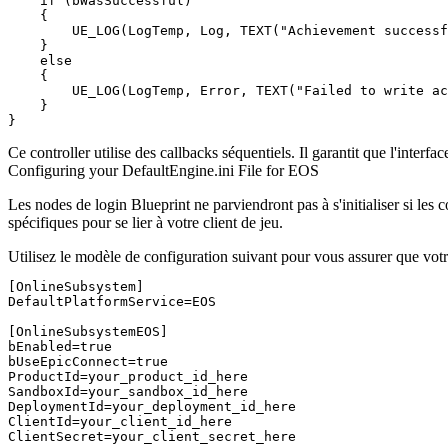
    if (bWasSuccessful)

    {

        UE_LOG(LogTemp, Log, TEXT("Achievement successf
    }

    else

    {

        UE_LOG(LogTemp, Error, TEXT("Failed to write ac
    }

Ce controller utilise des callbacks séquentiels. Il garantit que l'interf
Configuring your DefaultEngine.ini File for EOS
Les nodes de login Blueprint ne parviendront pas à s'initialiser si les 
spécifiques pour se lier à votre client de jeu.
Utilisez le modèle de configuration suivant pour vous assurer que votre
[OnlineSubsystem]

DefaultPlatformService=EOS

[OnlineSubsystemEOS]

bEnabled=true

bUseEpicConnect=true

ProductId=your_product_id_here

SandboxId=your_sandbox_id_here

DeploymentId=your_deployment_id_here

ClientId=your_client_id_here

ClientSecret=your_client_secret_here
