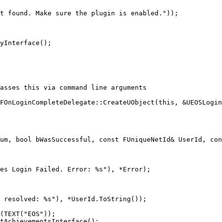
t found. Make sure the plugin is enabled."));

yInterface();

asses this via command line arguments

FOnLoginCompleteDelegate::CreateUObject(this, &UEOSLogin
um, bool bWasSuccessful, const FUniqueNetId& UserId, con
es Login Failed. Error: %s"), *Error);

 resolved: %s"), *UserId.ToString());

(TEXT("EOS"));

tAchievementsInterface();
