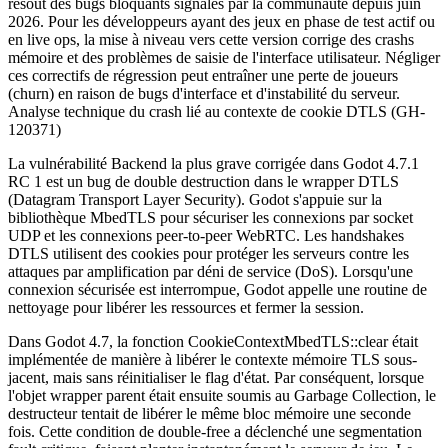
résout des bugs bloquants signalés par la communauté depuis juin
2026. Pour les développeurs ayant des jeux en phase de test actif ou
en live ops, la mise à niveau vers cette version corrige des crashs
mémoire et des problèmes de saisie de l'interface utilisateur. Négliger
ces correctifs de régression peut entraîner une perte de joueurs
(churn) en raison de bugs d'interface et d'instabilité du serveur.
Analyse technique du crash lié au contexte de cookie DTLS (GH-
120371)
La vulnérabilité Backend la plus grave corrigée dans Godot 4.7.1
RC 1 est un bug de double destruction dans le wrapper DTLS
(Datagram Transport Layer Security). Godot s'appuie sur la
bibliothèque MbedTLS pour sécuriser les connexions par socket
UDP et les connexions peer-to-peer WebRTC. Les handshakes
DTLS utilisent des cookies pour protéger les serveurs contre les
attaques par amplification par déni de service (DoS). Lorsqu'une
connexion sécurisée est interrompue, Godot appelle une routine de
nettoyage pour libérer les ressources et fermer la session.
Dans Godot 4.7, la fonction
CookieContextMbedTLS::clear
était
implémentée de manière à libérer le contexte mémoire TLS sous-
jacent, mais sans réinitialiser le flag d'état. Par conséquent, lorsque
l'objet wrapper parent était ensuite soumis au Garbage Collection, le
destructeur tentait de libérer le même bloc mémoire une seconde
fois. Cette condition de double-free a déclenché une segmentation