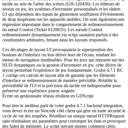
tactile au sein de l'arbre des scènes (GH-120456). Les éditeurs de
niveau en jeu, les systèmes d'inventaire personnalisés et les sliders
UI qui dépendent des inputs de glissement souffraient d'événements
de drop inopérants sur les appareils mobiles. On note également une
régression importante dans le comportement de redimensionnement
du nœud
Control
(Ticket #120835). Les nœuds Control
redimensionnés dynamiquement via script sautaient parfois à des
coordonnées arbitraires, brisant ainsi les layouts responsifs.
Ces décalages de layout UI provoquaient la superposition des
boutons de l'interface ou leur dérive hors de l'écran, rendant les
menus de navigation inutilisables. Pour les jeux qui reposent sur des
HUD dynamiques ou la gestion d'inventaire en jeu, cette dérive de
layout perturbait l'expérience de jeu fondamentale. Godot 4.7.1 RC
1 corrige ces calculs de layout afin de garantir que les éléments
d'interface se redimensionnent de manière prévisible. Rétablir la
prévisibilité de l'UI et la précision du tactile est indispensable pour
préserver une expérience joueur soignée.
Écrire un gestionnaire réseau résilient en GDScript
Pour tirer le meilleur parti de votre
godot 4.7.1 backend integration
,
vous devez écrire un Netcode côté client qui gère en toute sécurité le
cycle de vie des requêtes. Réutiliser un unique nœud
HTTPRequest
sans réinitialiser ses paramètres peut corrompre les états et provoquer
des fuites de mémoire. Le script suivant montre comment créer,