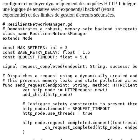
configurer et nettoyer dynamiquement des requêtes HTTP. Il intègre
une logique de tentative avec exponential backoff (retrait
exponentiel) et des limites de gestion d'erreurs sécurisées.
# ResilientNetworkManager.gd

# Demonstrates a robust, memory-safe backend integratio
class_name ResilientNetworkManager

extends Node

const MAX_RETRIES: int = 3

const BASE_RETRY_DELAY: float = 1.5

const REQUEST_TIMEOUT: float = 5.0

signal request_completed(endpoint: String, success: boo
# Dispatches a request using a dynamically created and 
# This prevents memory leaks and state pollution across
func send_request(endpoint: String, method: HTTPClient.
	var http_node := HTTPRequest.new()

	add_child(http_node)

	# Configure safety constraints to prevent thread hangs

	http_node.timeout = REQUEST_TIMEOUT

	http_node.use_threads = true

	http_node.request_completed.connect(func(result: int, response_code: int, headers: PackedStringArray, body: PackedByteArray):

		_on_request_completed(http_node, endpoint, method, payload, 0, result, response_code, headers, body)

	)
