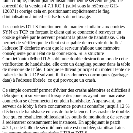
fault critique, faisant planter instantanément le serveur de jeu. Le
correctif de la version 4.7.1 RC 1 (suivi sous la référence GH-
120371) corrige cela en positionnant explicitement le flag
d'initialisation à
inited = false
lors du nettoyage.
Les cookies DTLS fonctionnent de manière similaire aux cookies
SYN en TCP, en forçant le client qui se connecte à renvoyer un
cookie généré par le serveur pendant la phase de handshake. Cela
permet de vérifier que le client est capable de recevoir du trafic à
l'adresse IP déclarée avant que le serveur n'alloue une mémoire
conséquente pour l'état de la connexion. Si la structure
CookieContextMbedTLS
subit une double destruction lors de cette
vérification de handshake, elle crée un dangling pointer dans la table
de mémoire de l'hôte. Lorsque le thread principal du moteur tente de
traiter le trafic UDP suivant, il lit des données corrompues (garbage
data) à l'adresse libérée, ce qui provoque un crash.
Ce simple correctif permet d'éviter des crashs aléatoires et difficiles à
déboguer qui surviennent lorsque des joueurs ayant une mauvaise
connexion se déconnectent en plein handshake. Auparavant, un
serveur de lobby à forte concurrence pouvait connaître jusqu'à 12 %
d'échecs de handshake en cas de forte latence. Les crashs de double-
free qui en résultaient obligeaient les outils de monitoring de serveur
à redémarrer constamment les instances. En appliquant le patch
4.7.1, cette faille de sécurité mémoire est comblée, stabilisant ainsi
les communications sécurisées UDP et DTLS.