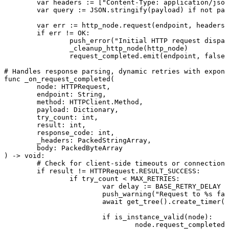
	var headers := ["Content-Type: application/json"]

	var query := JSON.stringify(payload) if not payload.is_empty() else ""

	var err := http_node.request(endpoint, headers, method, query)

	if err != OK:

		push_error("Initial HTTP request dispatch failed for endpoint: %s" % endpoint)

		_cleanup_http_node(http_node)

		request_completed.emit(endpoint, false, -1, {"error": "Failed to dispatch"})

# Handles response parsing, dynamic retries with expone
func _on_request_completed(

	node: HTTPRequest, 

	endpoint: String, 

	method: HTTPClient.Method, 

	payload: Dictionary, 

	try_count: int, 

	result: int, 

	response_code: int, 

	_headers: PackedStringArray, 

	body: PackedByteArray

) -> void:

	# Check for client-side timeouts or connection drops

	if result != HTTPRequest.RESULT_SUCCESS:

		if try_count < MAX_RETRIES:

			var delay := BASE_RETRY_DELAY * pow(2.0, try_count) + randf_range(-0.2, 0.2)

			push_warning("Request to %s failed (result: %d). Retrying in %.2fs..." % [endpoint, result, delay])

			await get_tree().create_timer(delay).timeout

			if is_instance_valid(node):

				node.request_completed.disconnect(node.request_completed.get_connections()[0].callable)
