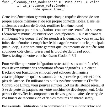
func _cleanup_http_node(node: HTTPRequest) -> void:

	if is_instance_valid(node):

Cette implémentation garantit que chaque requête dispose de son
propre espace mémoire et de son propre contexte isolés. Dans les
anciennes versions de Godot, réutiliser le même nœud
HTTPRequest pour des opérations concurrentes entraînait souvent
l'écrasement mutuel du buffer local des réponses. En instanciant et
en libérant (via queue_free) les nœuds à la demande, vous évitez les
fuites de mémoire et empêchez le blocage de votre boucle principale
(main loop). Cette structure garantit que les timeouts de requête sont
appliqués côté client, préservant la propreté du thread pool.
Stress-testing de votre couche réseau Godot 4.7.1
Pour vérifier que votre intégration reste stable sous un trafic réel,
vous devez simuler des conditions réseau dégradées. Un client
Backend qui fonctionne en local peut échouer de manière
catastrophique lorsqu'il est soumis à des pertes de paquets et à des
pics de latence. En utilisant des outils système comme
tc
(Traffic
Control) de Linux, vous pouvez simuler 150 ms de latence réseau et
5 % de perte de paquets sur votre machine de développement. Cela
permet de révéler le comportement de vos gestionnaires de retry, de
vos timers de reconnexion et de vos mesures de thread safety.
Par exemple, l'utilisation de la commande Linux
sudo tc qdisc add