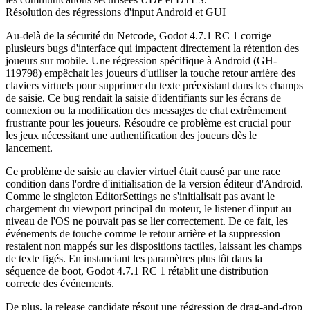
Résolution des régressions d'input Android et GUI
Au-delà de la sécurité du Netcode, Godot 4.7.1 RC 1 corrige
plusieurs bugs d'interface qui impactent directement la rétention des
joueurs sur mobile. Une régression spécifique à Android (GH-
119798) empêchait les joueurs d'utiliser la touche retour arrière des
claviers virtuels pour supprimer du texte préexistant dans les champs
de saisie. Ce bug rendait la saisie d'identifiants sur les écrans de
connexion ou la modification des messages de chat extrêmement
frustrante pour les joueurs. Résoudre ce problème est crucial pour
les jeux nécessitant une authentification des joueurs dès le
lancement.
Ce problème de saisie au clavier virtuel était causé par une race
condition dans l'ordre d'initialisation de la version éditeur d'Android.
Comme le singleton
EditorSettings
ne s'initialisait pas avant le
chargement du viewport principal du moteur, le listener d'input au
niveau de l'OS ne pouvait pas se lier correctement. De ce fait, les
événements de touche comme le retour arrière et la suppression
restaient non mappés sur les dispositions tactiles, laissant les champs
de texte figés. En instanciant les paramètres plus tôt dans la
séquence de boot, Godot 4.7.1 RC 1 rétablit une distribution
correcte des événements.
De plus, la release candidate résout une régression de drag-and-drop