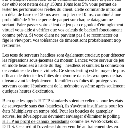
dev eth0 root netem delay 150ms 10ms loss 5%
vous permet de
tester les performances réelles du client. Cette commande introduit
un délai de base de 150 ms avec un jitter de 10 ms, combiné à une
probabilité de 5 % de perte de paquet sur chaque datagramme
sortant. Faire passer votre client de jeu par ce goulot d'étranglement
virtuel vous aide à vérifier que vos calculs de backoff fonctionnent
comme prévu. Si votre client ne parvient pas à se reconnecter ou
fige le viewport, vos tolérances de timeout sont probablement trop
restreintes.
Les tests de serveurs headless sont également cruciaux pour détecter
les régressions sous-jacentes du moteur. Lancez votre serveur de jeu
en mode headless à l'aide du flag
--headless
et simulez la connexion
de centaines de clients virtuels. Ce stress-testing est le moyen le plus
efficace de détecter les fuites de mémoire dans les wrappers de bas
niveau avant le déploiement. Identifier ces fuites tôt protège vos
serveurs contre l'épuisement de la mémoire système après seulement
quelques heures d'exécution.
Bien que les appels HTTP standards soient excellents pour les états
de sauvegarde sans état (stateless), ils s'avèrent insuffisants pour les
états Multiplayer en temps réel. Pour les boucles de gameplay
actives, les développeurs devraient envisager
d'éliminer le polling
HTTP au profit de canaux persistants
comme les WebSockets ou
DTLS. Cela réduit l'overhead du serveur lié au traitement des en-