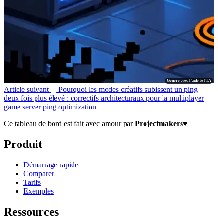
Généré avec l'aide de l'IA
Article suivant
Pourquoi les modes créatifs subissent un ping
deux fois plus élevé : correctifs architecturaux pour la multiplayer
game server ping optimization
Ce tableau de bord est fait avec amour par
Projectmakers
♥
Produit
Démarrage rapide
Comparer
Tarifs
Exemples
Ressources