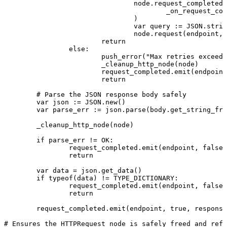
				node.request_completed.connect(func(r_res, r_code, r_head, r_body):

					_on_request_completed(node, endpoint, method, payload, try_count + 1, r_res, r_code, r_head, r_body)

				)

				var query := JSON.stringify(payload) if not payload.is_empty() else ""

				node.request(endpoint, _headers, method, query)

			return

		else:

			push_error("Max retries exceeded for endpoint: %s" % endpoint)

			_cleanup_http_node(node)

			request_completed.emit(endpoint, false, response_code, {"error": "Max retries exceeded"})

			return

	# Parse the JSON response body safely

	var json := JSON.new()

	var parse_err := json.parse(body.get_string_from_utf8())

	_cleanup_http_node(node)

	if parse_err != OK:

		request_completed.emit(endpoint, false, response_code, {"error": "JSON parsing failed"})

		return

	var data = json.get_data()

	if typeof(data) != TYPE_DICTIONARY:

		request_completed.emit(endpoint, false, response_code, {"error": "Malformed payload"})

		return

	request_completed.emit(endpoint, true, response_code, data)

# Ensures the HTTPRequest node is safely freed and refe