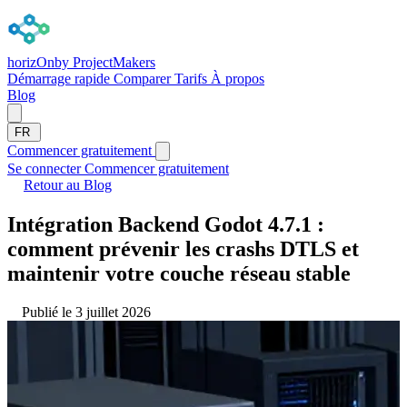
horizOn
by ProjectMakers
Démarrage rapide
Comparer
Tarifs
À propos
Blog
FR
Commencer gratuitement
Se connecter
Commencer gratuitement
Retour au Blog
Intégration Backend Godot 4.7.1 :
comment prévenir les crashs DTLS et
maintenir votre couche réseau stable
Publié le 3 juillet 2026