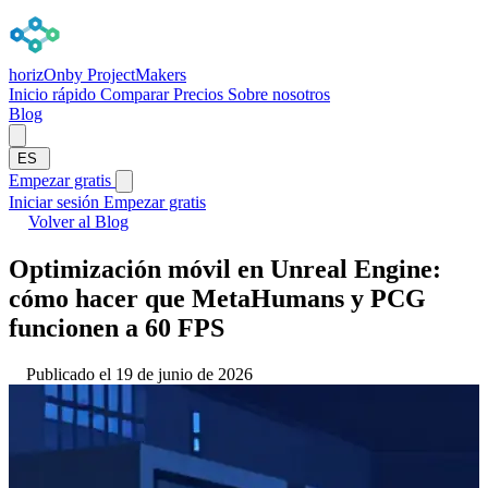
horizOn
by ProjectMakers
Inicio rápido
Comparar
Precios
Sobre nosotros
Blog
ES
Empezar gratis
Iniciar sesión
Empezar gratis
Volver al Blog
Optimización móvil en Unreal Engine:
cómo hacer que MetaHumans y PCG
funcionen a 60 FPS
Publicado el 19 de junio de 2026