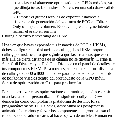
instancias está altamente optimizado para GPUs móviles, ya
que dibuja todas las meshes idénticas en una sola draw call de
GPU.
Limpiar el grafo
: Después de exportar, establece el
disparador de generación del volumen de PCG en
Editor
Only
o limpia el volumen. Esto evita que el engine intente
recrear el grafo en runtime.
Culling dinámico y streaming de HISM
Una vez que hayas exportado tus instancias de PCG a HISMs,
debes configurar sus distancias de culling. Los HISMs soportan
culling por instancia, lo que significa que las instancias que estén
más allá de cierta distancia de la cámara no se dibujarán. Define la
Start Cull Distance
y la
End Cull Distance
en el panel de detalles de
tus componentes HISM. Para móviles, se recomienda una distancia
de culling de 5000 a 8000 unidades para mantener la cantidad total
de polígonos visibles dentro del presupuesto de la GPU móvil.
Script de optimización en C++ para producción
Para automatizar estas optimizaciones en runtime, puedes escribir
una clase auxiliar personalizada. El siguiente código en C++
demuestra cómo comprobar la plataforma de destino, forzar
programáticamente LODs bajos, deshabilitar los post-process
animation blueprints y forzar los componentes de groom a usar el
renderizado basado en cards al hacer spawn de un MetaHuman en