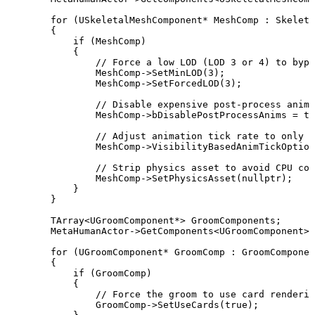
        for (USkeletalMeshComponent* MeshComp : Skeleta
        { 

            if (MeshComp)

            {

                // Force a low LOD (LOD 3 or 4) to bypa
                MeshComp->SetMinLOD(3);

                MeshComp->SetForcedLOD(3);

                // Disable expensive post-process anima
                MeshComp->bDisablePostProcessAnims = tr
                // Adjust animation tick rate to only c
                MeshComp->VisibilityBasedAnimTickOption
                // Strip physics asset to avoid CPU col
                MeshComp->SetPhysicsAsset(nullptr);

            }

        }

        TArray<UGroomComponent*> GroomComponents;

        MetaHumanActor->GetComponents<UGroomComponent>(
        for (UGroomComponent* GroomComp : GroomComponen
        {

            if (GroomComp)

            {

                // Force the groom to use card renderin
                GroomComp->SetUseCards(true);
