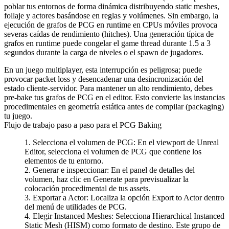
poblar tus entornos de forma dinámica distribuyendo static meshes,
follaje y actores basándose en reglas y volúmenes. Sin embargo, la
ejecución de grafos de PCG en runtime en CPUs móviles provoca
severas caídas de rendimiento (hitches). Una generación típica de
grafos en runtime puede congelar el game thread durante 1.5 a 3
segundos durante la carga de niveles o el spawn de jugadores.
En un juego multiplayer, esta interrupción es peligrosa; puede
provocar packet loss y desencadenar una desincronización del
estado cliente-servidor. Para mantener un alto rendimiento, debes
pre-bake tus grafos de PCG en el editor. Esto convierte las instancias
procedimentales en geometría estática antes de compilar (packaging)
tu juego.
Flujo de trabajo paso a paso para el PCG Baking
Selecciona el volumen de PCG
: En el viewport de Unreal
Editor, selecciona el volumen de PCG que contiene los
elementos de tu entorno.
Generar e inspeccionar
: En el panel de detalles del
volumen, haz clic en
Generate
para previsualizar la
colocación procedimental de tus assets.
Exportar a Actor
: Localiza la opción
Export to Actor
dentro
del menú de utilidades de PCG.
Elegir Instanced Meshes
: Selecciona
Hierarchical Instanced
Static Mesh (HISM)
como formato de destino. Este grupo de