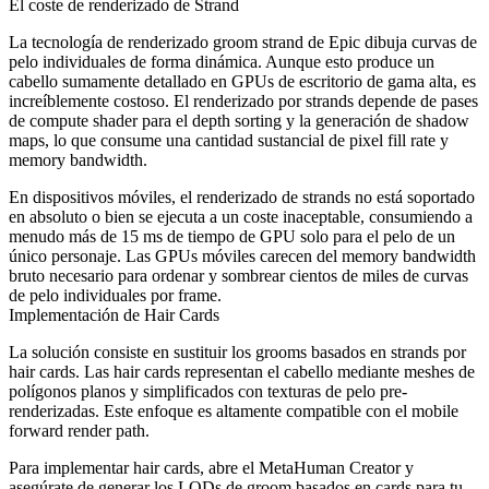
El coste de renderizado de Strand
La tecnología de renderizado groom strand de Epic dibuja curvas de
pelo individuales de forma dinámica. Aunque esto produce un
cabello sumamente detallado en GPUs de escritorio de gama alta, es
increíblemente costoso. El renderizado por strands depende de pases
de compute shader para el depth sorting y la generación de shadow
maps, lo que consume una cantidad sustancial de pixel fill rate y
memory bandwidth.
En dispositivos móviles, el renderizado de strands no está soportado
en absoluto o bien se ejecuta a un coste inaceptable, consumiendo a
menudo más de 15 ms de tiempo de GPU solo para el pelo de un
único personaje. Las GPUs móviles carecen del memory bandwidth
bruto necesario para ordenar y sombrear cientos de miles de curvas
de pelo individuales por frame.
Implementación de Hair Cards
La solución consiste en sustituir los grooms basados en strands por
hair cards. Las hair cards representan el cabello mediante meshes de
polígonos planos y simplificados con texturas de pelo pre-
renderizadas. Este enfoque es altamente compatible con el mobile
forward render path.
Para implementar hair cards, abre el MetaHuman Creator y
asegúrate de generar los LODs de groom basados en cards para tu