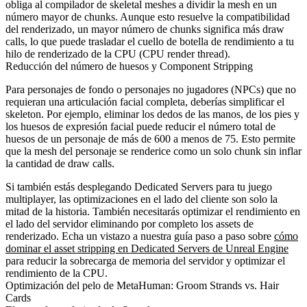
obliga al compilador de skeletal meshes a dividir la mesh en un
número mayor de chunks. Aunque esto resuelve la compatibilidad
del renderizado, un mayor número de chunks significa más draw
calls, lo que puede trasladar el cuello de botella de rendimiento a tu
hilo de renderizado de la CPU (CPU render thread).
Reducción del número de huesos y Component Stripping
Para personajes de fondo o personajes no jugadores (NPCs) que no
requieran una articulación facial completa, deberías simplificar el
skeleton. Por ejemplo, eliminar los dedos de las manos, de los pies y
los huesos de expresión facial puede reducir el número total de
huesos de un personaje de más de 600 a menos de 75. Esto permite
que la mesh del personaje se renderice como un solo chunk sin inflar
la cantidad de draw calls.
Si también estás desplegando Dedicated Servers para tu juego
multiplayer, las optimizaciones en el lado del cliente son solo la
mitad de la historia. También necesitarás optimizar el rendimiento en
el lado del servidor eliminando por completo los assets de
renderizado. Echa un vistazo a nuestra guía paso a paso sobre
cómo
dominar el asset stripping en Dedicated Servers de Unreal Engine
para reducir la sobrecarga de memoria del servidor y optimizar el
rendimiento de la CPU.
Optimización del pelo de MetaHuman: Groom Strands vs. Hair
Cards