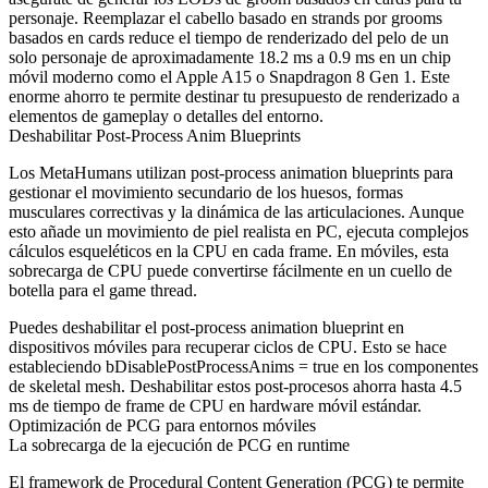
personaje. Reemplazar el cabello basado en strands por grooms
basados en cards reduce el tiempo de renderizado del pelo de un
solo personaje de aproximadamente 18.2 ms a 0.9 ms en un chip
móvil moderno como el Apple A15 o Snapdragon 8 Gen 1. Este
enorme ahorro te permite destinar tu presupuesto de renderizado a
elementos de gameplay o detalles del entorno.
Deshabilitar Post-Process Anim Blueprints
Los MetaHumans utilizan post-process animation blueprints para
gestionar el movimiento secundario de los huesos, formas
musculares correctivas y la dinámica de las articulaciones. Aunque
esto añade un movimiento de piel realista en PC, ejecuta complejos
cálculos esqueléticos en la CPU en cada frame. En móviles, esta
sobrecarga de CPU puede convertirse fácilmente en un cuello de
botella para el game thread.
Puedes deshabilitar el post-process animation blueprint en
dispositivos móviles para recuperar ciclos de CPU. Esto se hace
estableciendo
bDisablePostProcessAnims = true
en los componentes
de skeletal mesh. Deshabilitar estos post-procesos ahorra hasta 4.5
ms de tiempo de frame de CPU en hardware móvil estándar.
Optimización de PCG para entornos móviles
La sobrecarga de la ejecución de PCG en runtime
El framework de Procedural Content Generation (PCG) te permite