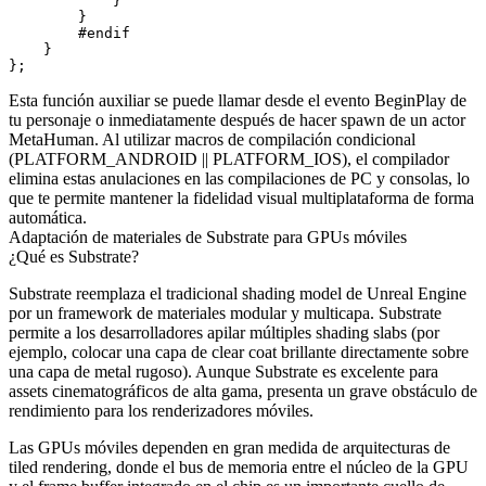
            }

        }

        #endif

    }

Esta función auxiliar se puede llamar desde el evento
BeginPlay
de
tu personaje o inmediatamente después de hacer spawn de un actor
MetaHuman. Al utilizar macros de compilación condicional
(
PLATFORM_ANDROID || PLATFORM_IOS
), el compilador
elimina estas anulaciones en las compilaciones de PC y consolas, lo
que te permite mantener la fidelidad visual multiplataforma de forma
automática.
Adaptación de materiales de Substrate para GPUs móviles
¿Qué es Substrate?
Substrate reemplaza el tradicional shading model de Unreal Engine
por un framework de materiales modular y multicapa. Substrate
permite a los desarrolladores apilar múltiples shading slabs (por
ejemplo, colocar una capa de clear coat brillante directamente sobre
una capa de metal rugoso). Aunque Substrate es excelente para
assets cinematográficos de alta gama, presenta un grave obstáculo de
rendimiento para los renderizadores móviles.
Las GPUs móviles dependen en gran medida de arquitecturas de
tiled rendering, donde el bus de memoria entre el núcleo de la GPU