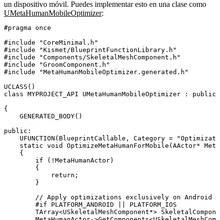
un dispositivo móvil. Puedes implementar esto en una clase como
UMetaHumanMobileOptimizer
:
#pragma once

#include "CoreMinimal.h"

#include "Kismet/BlueprintFunctionLibrary.h"

#include "Components/SkeletalMeshComponent.h"

#include "GroomComponent.h"

#include "MetaHumanMobileOptimizer.generated.h"

UCLASS()

class MYPROJECT_API UMetaHumanMobileOptimizer : public 
{

    GENERATED_BODY()

public:

    UFUNCTION(BlueprintCallable, Category = "Optimizati
    static void OptimizeMetaHumanForMobile(AActor* Meta
    {

        if (!MetaHumanActor)

        {

            return;

        }

        // Apply optimizations exclusively on Android a
        #if PLATFORM_ANDROID || PLATFORM_IOS

        TArray<USkeletalMeshComponent*> SkeletalCompone
        MetaHumanActor->GetComponents<USkeletalMeshComp