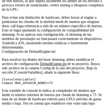
de 600 huesos, lo que supera fácilmente los límites de los móviles y
provoca errores de renderizado, vertex tearing o bloqueos completos
de la GPU.
Para evitar esta limitación de hardware, debes forzar al engine a
particionar los chunks de la skeletal mesh de manera que ninguna
draw call haga referencia a más de un número específico de huesos.
Esto se logra ajustando la configuración de compatibilidad del
skinning. Si no aplicas esta configuración, el skinning de tus
modelos de personajes no funcionará correctamente en dispositivos
Android y iOS, mostrando meshes estáticas o fuertemente
distorsionadas.
Configuración de DefaultEngine.ini
Para resolver los límites del bone skinning, debes modificar el
archivo de configuración
DefaultEngine.ini
de tu proyecto. Busca
este archivo en la carpeta
Config
de la raíz del proyecto. Bajo la
sección
[ConsoleVariables]
, añade la siguiente línea:
[ConsoleVariables]

Esta variable de consola le indica al compilador de shaders que
limite el número máximo de huesos por chunk de skinning a 75. Se
trata de un límite de hardware estricto para GPUs móviles de gama
media o baja. Ten en cuenta que establecer este valor más bajo