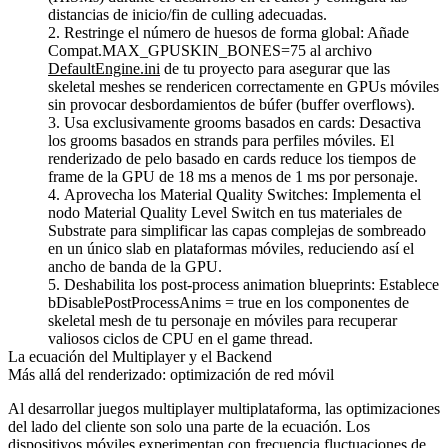
distancias de inicio/fin de culling adecuadas.
Restringe el número de huesos de forma global
: Añade
Compat.MAX_GPUSKIN_BONES=75
al archivo
DefaultEngine.ini
de tu proyecto para asegurar que las
skeletal meshes se rendericen correctamente en GPUs móviles
sin provocar desbordamientos de búfer (buffer overflows).
Usa exclusivamente grooms basados en cards
: Desactiva
los grooms basados en strands para perfiles móviles. El
renderizado de pelo basado en cards reduce los tiempos de
frame de la GPU de 18 ms a menos de 1 ms por personaje.
Aprovecha los Material Quality Switches
: Implementa el
nodo Material Quality Level Switch en tus materiales de
Substrate para simplificar las capas complejas de sombreado
en un único slab en plataformas móviles, reduciendo así el
ancho de banda de la GPU.
Deshabilita los post-process animation blueprints
: Establece
bDisablePostProcessAnims = true
en los componentes de
skeletal mesh de tu personaje en móviles para recuperar
valiosos ciclos de CPU en el game thread.
La ecuación del Multiplayer y el Backend
Más allá del renderizado: optimización de red móvil
Al desarrollar juegos multiplayer multiplataforma, las optimizaciones
del lado del cliente son solo una parte de la ecuación. Los
dispositivos móviles experimentan con frecuencia fluctuaciones de