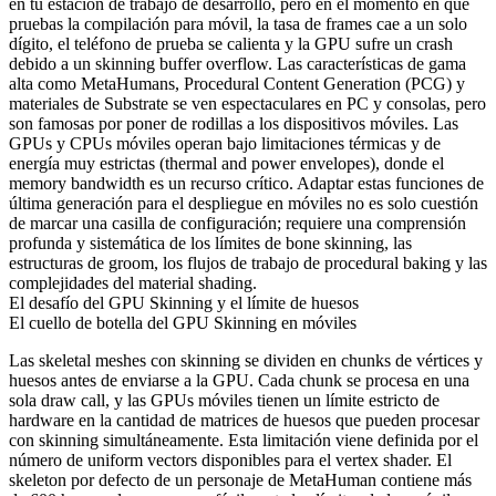
en tu estación de trabajo de desarrollo, pero en el momento en que
pruebas la compilación para móvil, la tasa de frames cae a un solo
dígito, el teléfono de prueba se calienta y la GPU sufre un crash
debido a un skinning buffer overflow. Las características de gama
alta como MetaHumans, Procedural Content Generation (PCG) y
materiales de Substrate se ven espectaculares en PC y consolas, pero
son famosas por poner de rodillas a los dispositivos móviles. Las
GPUs y CPUs móviles operan bajo limitaciones térmicas y de
energía muy estrictas (thermal and power envelopes), donde el
memory bandwidth es un recurso crítico. Adaptar estas funciones de
última generación para el despliegue en móviles no es solo cuestión
de marcar una casilla de configuración; requiere una comprensión
profunda y sistemática de los límites de bone skinning, las
estructuras de groom, los flujos de trabajo de procedural baking y las
complejidades del material shading.
El desafío del GPU Skinning y el límite de huesos
El cuello de botella del GPU Skinning en móviles
Las skeletal meshes con skinning se dividen en chunks de vértices y
huesos antes de enviarse a la GPU. Cada chunk se procesa en una
sola draw call, y las GPUs móviles tienen un límite estricto de
hardware en la cantidad de matrices de huesos que pueden procesar
con skinning simultáneamente. Esta limitación viene definida por el
número de uniform vectors disponibles para el vertex shader. El
skeleton por defecto de un personaje de MetaHuman contiene más