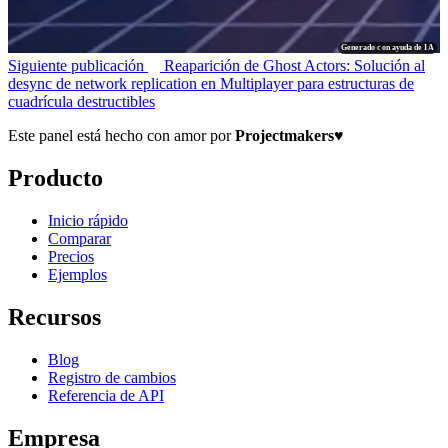
Generado con ayuda de IA
Siguiente publicación
Reaparición de Ghost Actors: Solución al
desync de network replication en Multiplayer para estructuras de
cuadrícula destructibles
Este panel está hecho con amor por
Projectmakers
♥
Producto
Inicio rápido
Comparar
Precios
Ejemplos
Recursos
Blog
Registro de cambios
Referencia de API
Empresa