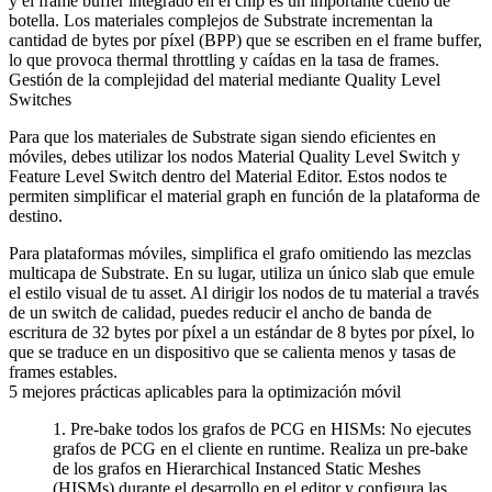
y el frame buffer integrado en el chip es un importante cuello de
botella. Los materiales complejos de Substrate incrementan la
cantidad de bytes por píxel (BPP) que se escriben en el frame buffer,
lo que provoca thermal throttling y caídas en la tasa de frames.
Gestión de la complejidad del material mediante Quality Level
Switches
Para que los materiales de Substrate sigan siendo eficientes en
móviles, debes utilizar los nodos
Material Quality Level Switch
y
Feature Level Switch
dentro del Material Editor. Estos nodos te
permiten simplificar el material graph en función de la plataforma de
destino.
Para plataformas móviles, simplifica el grafo omitiendo las mezclas
multicapa de Substrate. En su lugar, utiliza un único slab que emule
el estilo visual de tu asset. Al dirigir los nodos de tu material a través
de un switch de calidad, puedes reducir el ancho de banda de
escritura de 32 bytes por píxel a un estándar de 8 bytes por píxel, lo
que se traduce en un dispositivo que se calienta menos y tasas de
frames estables.
5 mejores prácticas aplicables para la optimización móvil
Pre-bake todos los grafos de PCG en HISMs
: No ejecutes
grafos de PCG en el cliente en runtime. Realiza un pre-bake
de los grafos en Hierarchical Instanced Static Meshes
(HISMs) durante el desarrollo en el editor y configura las