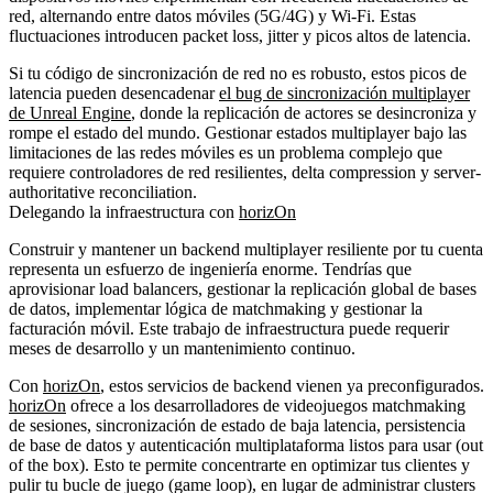
red, alternando entre datos móviles (5G/4G) y Wi-Fi. Estas
fluctuaciones introducen packet loss, jitter y picos altos de latencia.
Si tu código de sincronización de red no es robusto, estos picos de
latencia pueden desencadenar
el bug de sincronización multiplayer
de Unreal Engine
, donde la replicación de actores se desincroniza y
rompe el estado del mundo. Gestionar estados multiplayer bajo las
limitaciones de las redes móviles es un problema complejo que
requiere controladores de red resilientes, delta compression y server-
authoritative reconciliation.
Delegando la infraestructura con
horizOn
Construir y mantener un backend multiplayer resiliente por tu cuenta
representa un esfuerzo de ingeniería enorme. Tendrías que
aprovisionar load balancers, gestionar la replicación global de bases
de datos, implementar lógica de matchmaking y gestionar la
facturación móvil. Este trabajo de infraestructura puede requerir
meses de desarrollo y un mantenimiento continuo.
Con
horizOn
, estos servicios de backend vienen ya preconfigurados.
horizOn
ofrece a los desarrolladores de videojuegos matchmaking
de sesiones, sincronización de estado de baja latencia, persistencia
de base de datos y autenticación multiplataforma listos para usar (out
of the box). Esto te permite concentrarte en optimizar tus clientes y
pulir tu bucle de juego (game loop), en lugar de administrar clusters