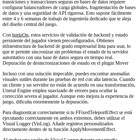
transiciones y transacciones seguras en bases de datos requiere
configurar balanceadores de carga globales, fragmentación de bases
de datos y una seguridad de API rigurosa. Esto supone fácilmente
entre 4 y 6 semanas de trabajo de ingeniería dedicado que te aleja
del diseño central del juego.
Con
horizOn
, estos servicios de validación de backend y estado
persistente del jugador vienen preconfigurados. Obtienes
infraestructura de backend de grado empresarial lista para usar, lo
que te permite sincronizar sin problemas el estado de tu servidor
autoritativo con una base de datos segura en tiempo real.
Depuración de desincronizaciones de estado en el plugin Mover
Incluso con una solución impecable, puedes encontrar anomalías
visuales sutiles durante las pruebas de red con alta latencia. Cuando
un cliente y un servidor no están de acuerdo en una transformación,
Unreal Engine emplea suavizado de errores para ocultar la
corrección severa al jugador. Aunque esto mejora la experiencia de
juego, dificulta enormemente la depuración.
Para diagnosticar correctamente si tu
FFixedTeleportEffect
se está
ejecutando correctamente en ambos extremos, debes utilizar el
Visual Logger (
VisLog
). Añade registros personalizados
directamente dentro de tu función
ApplyMovementEffect
.
Al grabar una sesión de Visual Logger durante una prueba