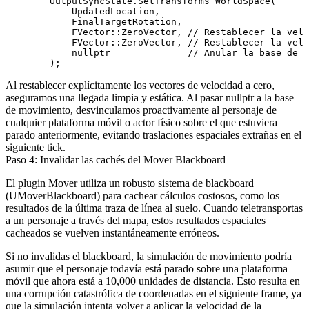
        OutputSyncState.SetTransforms_WorldSpace(

            UpdatedLocation,

            FinalTargetRotation, 

            FVector::ZeroVector, // Restablecer la velo
            FVector::ZeroVector, // Restablecer la velo
            nullptr              // Anular la base de m
Al restablecer explícitamente los vectores de velocidad a cero,
aseguramos una llegada limpia y estática. Al pasar
nullptr
a la base
de movimiento, desvinculamos proactivamente al personaje de
cualquier plataforma móvil o actor físico sobre el que estuviera
parado anteriormente, evitando traslaciones espaciales extrañas en el
siguiente tick.
Paso 4: Invalidar las cachés del Mover Blackboard
El plugin Mover utiliza un robusto sistema de blackboard
(
UMoverBlackboard
) para cachear cálculos costosos, como los
resultados de la última traza de línea al suelo. Cuando teletransportas
a un personaje a través del mapa, estos resultados espaciales
cacheados se vuelven instantáneamente erróneos.
Si no invalidas el blackboard, la simulación de movimiento podría
asumir que el personaje todavía está parado sobre una plataforma
móvil que ahora está a 10,000 unidades de distancia. Esto resulta en
una corrupción catastrófica de coordenadas en el siguiente frame, ya
que la simulación intenta volver a aplicar la velocidad de la