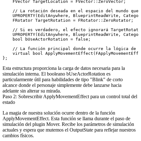
    FVector TargetLocation = FVector::ZeroVector;

    // La rotación deseada en el espacio del mundo que 
    UPROPERTY(EditAnywhere, BlueprintReadWrite, Categor
    FRotator TargetRotation = FRotator::ZeroRotator;

    // Si es verdadero, el efecto ignorará TargetRotati
    UPROPERTY(EditAnywhere, BlueprintReadWrite, Categor
    bool bUseActorRotation = false;

    // La función principal donde ocurre la lógica de m
    virtual bool ApplyMovementEffect(FApplyMovementEffe
Esta estructura proporciona la carga de datos necesaria para la
simulación interna. El booleano
bUseActorRotation
es
particularmente útil para habilidades de tipo "Blink" de corto
alcance donde el personaje simplemente debe lanzarse hacia
adelante sin alterar su mirada.
Paso 2: Sobrescribir ApplyMovementEffect para un control total del
estado
La magia de nuestra solución ocurre dentro de la función
ApplyMovementEffect
. Esta función se llama durante el paso de
simulación del plugin Mover. Recibe los parámetros de simulación
actuales y espera que mutemos el
OutputState
para reflejar nuestros
cambios físicos.