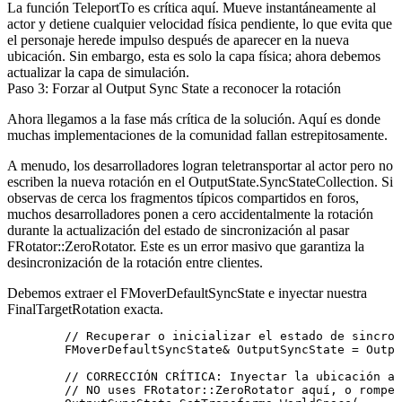
La función
TeleportTo
es crítica aquí. Mueve instantáneamente al
actor y detiene cualquier velocidad física pendiente, lo que evita que
el personaje herede impulso después de aparecer en la nueva
ubicación. Sin embargo, esta es solo la capa física; ahora debemos
actualizar la capa de simulación.
Paso 3: Forzar al Output Sync State a reconocer la rotación
Ahora llegamos a la fase más crítica de la solución. Aquí es donde
muchas implementaciones de la comunidad fallan estrepitosamente.
A menudo, los desarrolladores logran teletransportar al actor pero no
escriben la nueva rotación en el
OutputState.SyncStateCollection
. Si
observas de cerca los fragmentos típicos compartidos en foros,
muchos desarrolladores ponen a cero accidentalmente la rotación
durante la actualización del estado de sincronización al pasar
FRotator::ZeroRotator
. Este es un error masivo que garantiza la
desincronización de la rotación entre clientes.
Debemos extraer el
FMoverDefaultSyncState
e inyectar nuestra
FinalTargetRotation
exacta.
        // Recuperar o inicializar el estado de sincron
        FMoverDefaultSyncState& OutputSyncState = Outpu
        // CORRECCIÓN CRÍTICA: Inyectar la ubicación ac
        // NO uses FRotator::ZeroRotator aquí, o romper