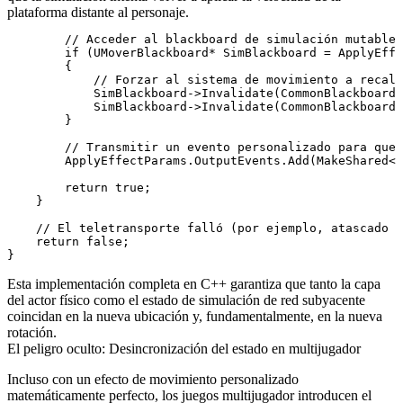
plataforma distante al personaje.
        // Acceder al blackboard de simulación mutable

        if (UMoverBlackboard* SimBlackboard = ApplyEffe
        {

            // Forzar al sistema de movimiento a recalc
            SimBlackboard->Invalidate(CommonBlackboard:
            SimBlackboard->Invalidate(CommonBlackboard:
        }

        // Transmitir un evento personalizado para que 
        ApplyEffectParams.OutputEvents.Add(MakeShared<F
        return true;

    }

    // El teletransporte falló (por ejemplo, atascado e
    return false;

Esta implementación completa en C++ garantiza que tanto la capa
del actor físico como el estado de simulación de red subyacente
coincidan en la nueva ubicación y, fundamentalmente, en la nueva
rotación.
El peligro oculto: Desincronización del estado en multijugador
Incluso con un efecto de movimiento personalizado
matemáticamente perfecto, los juegos multijugador introducen el