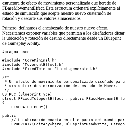
estructura de efecto de movimiento personalizada que herede de
FBaseMovementEffect
. Esta estructura ordenará explícitamente al
estado de simulación que acepte nuestro nuevo cuaternión de
rotación y descarte sus valores almacenados.
Primero, definamos el encabezado de nuestro nuevo efecto.
Necesitamos exponer variables que permitan a los diseñadores dictar
la ubicación y rotación de destino directamente desde un Blueprint
de Gameplay Ability.
#pragma once

#include "CoreMinimal.h"

#include "MovementEffect.h"

#include "FixedTeleportEffect.generated.h"

/**

 * Un efecto de movimiento personalizado diseñado para 
 * sin sufrir desincronización del estado de Mover.

 */

USTRUCT(BlueprintType)

struct FFixedTeleportEffect : public FBaseMovementEffec
{

    GENERATED_BODY()

public:

    // La ubicación exacta en el espacio del mundo para
    UPROPERTY(EditAnywhere, BlueprintReadWrite, Categor