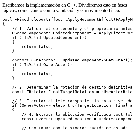
Escribamos la implementación en C++. Dividiremos esto en fases
lógicas, comenzando con la validación y el movimiento físico.
bool FFixedTeleportEffect::ApplyMovementEffect(FApplyMo
{

    // 1. Validar el componente y el propietario antes 
    USceneComponent* UpdatedComponent = ApplyEffectPara
    if (!IsValid(UpdatedComponent))

    {

        return false;

    }

    AActor* OwnerActor = UpdatedComponent->GetOwner();

    if (!IsValid(OwnerActor))

    {

        return false;

    }

    // 2. Determinar la rotación de destino definitiva 
    const FRotator FinalTargetRotation = bUseActorRotat
    // 3. Ejecutar el teletransporte físico a nivel de 
    if (OwnerActor->TeleportTo(TargetLocation, FinalTar
    {

        // 4. Extraer la ubicación verificada post-tele
        const FVector UpdatedLocation = UpdatedComponen