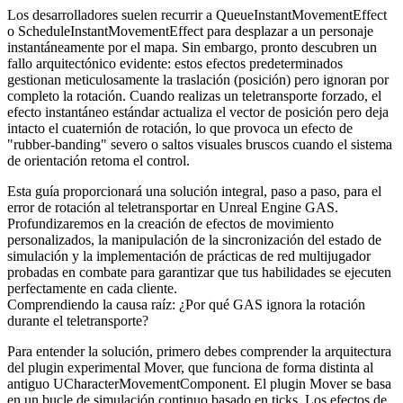
Los desarrolladores suelen recurrir a
QueueInstantMovementEffect
o
ScheduleInstantMovementEffect
para desplazar a un personaje
instantáneamente por el mapa. Sin embargo, pronto descubren un
fallo arquitectónico evidente: estos efectos predeterminados
gestionan meticulosamente la traslación (posición) pero ignoran por
completo la rotación. Cuando realizas un teletransporte forzado, el
efecto instantáneo estándar actualiza el vector de posición pero deja
intacto el cuaternión de rotación, lo que provoca un efecto de
"rubber-banding" severo o saltos visuales bruscos cuando el sistema
de orientación retoma el control.
Esta guía proporcionará una solución integral, paso a paso, para el
error de rotación al teletransportar en Unreal Engine GAS.
Profundizaremos en la creación de efectos de movimiento
personalizados, la manipulación de la sincronización del estado de
simulación y la implementación de prácticas de red multijugador
probadas en combate para garantizar que tus habilidades se ejecuten
perfectamente en cada cliente.
Comprendiendo la causa raíz: ¿Por qué GAS ignora la rotación
durante el teletransporte?
Para entender la solución, primero debes comprender la arquitectura
del plugin experimental Mover, que funciona de forma distinta al
antiguo
UCharacterMovementComponent
. El plugin Mover se basa
en un bucle de simulación continuo basado en ticks. Los efectos de