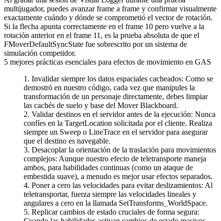
multijugador, puedes avanzar frame a frame y confirmar visualmente
exactamente cuándo y dónde se comprometió el vector de rotación.
Si la flecha apunta correctamente en el frame 10 pero vuelve a la
rotación anterior en el frame 11, es la prueba absoluta de que el
FMoverDefaultSyncState
fue sobrescrito por un sistema de
simulación competidor.
5 mejores prácticas esenciales para efectos de movimiento en GAS
Invalidar siempre los datos espaciales cacheados:
Como se
demostró en nuestro código, cada vez que manipules la
transformación de un personaje directamente, debes limpiar
las cachés de suelo y base del Mover Blackboard.
Validar destinos en el servidor antes de la ejecución:
Nunca
confíes en la
TargetLocation
solicitada por el cliente. Realiza
siempre un
Sweep
o
LineTrace
en el servidor para asegurar
que el destino es navegable.
Desacoplar la orientación de la traslación para movimientos
complejos:
Aunque nuestro efecto de teletransporte maneja
ambos, para habilidades continuas (como un ataque de
embestida suave), a menudo es mejor usar efectos separados.
Poner a cero las velocidades para evitar deslizamientos:
Al
teletransportar, fuerza siempre las velocidades lineales y
angulares a cero en la llamada
SetTransforms_WorldSpace
.
Replicar cambios de estado cruciales de forma segura:
Cuando las habilidades activan cambios de estado masivos,