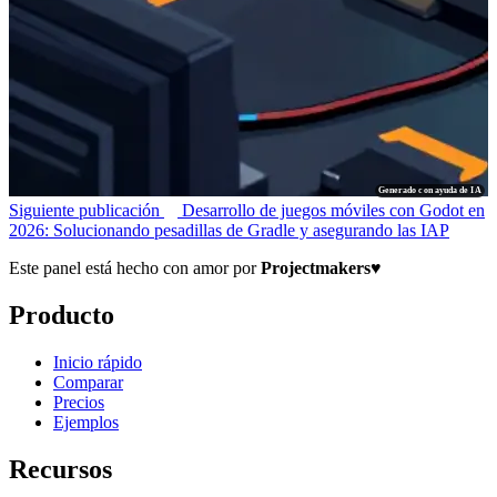
Generado con ayuda de IA
Siguiente publicación
Desarrollo de juegos móviles con Godot en
2026: Solucionando pesadillas de Gradle y asegurando las IAP
Este panel está hecho con amor por
Projectmakers
♥
Producto
Inicio rápido
Comparar
Precios
Ejemplos
Recursos