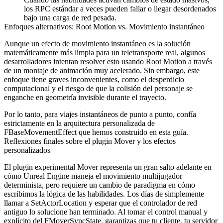
los RPC estándar a veces pueden fallar o llegar desordenados
bajo una carga de red pesada.
Enfoques alternativos: Root Motion vs. Movimiento instantáneo
Aunque un efecto de movimiento instantáneo es la solución
matemáticamente más limpia para un teletransporte real, algunos
desarrolladores intentan resolver esto usando Root Motion a través
de un montaje de animación muy acelerado. Sin embargo, este
enfoque tiene graves inconvenientes, como el desperdicio
computacional y el riesgo de que la colisión del personaje se
enganche en geometría invisible durante el trayecto.
Por lo tanto, para viajes instantáneos de punto a punto, confía
estrictamente en la arquitectura personalizada de
FBaseMovementEffect
que hemos construido en esta guía.
Reflexiones finales sobre el plugin Mover y los efectos
personalizados
El plugin experimental Mover representa un gran salto adelante en
cómo Unreal Engine maneja el movimiento multijugador
determinista, pero requiere un cambio de paradigma en cómo
escribimos la lógica de las habilidades. Los días de simplemente
llamar a
SetActorLocation
y esperar que el controlador de red
antiguo lo solucione han terminado. Al tomar el control manual y
explícito del
FMoverSyncState
, garantizas que tu cliente, tu servidor