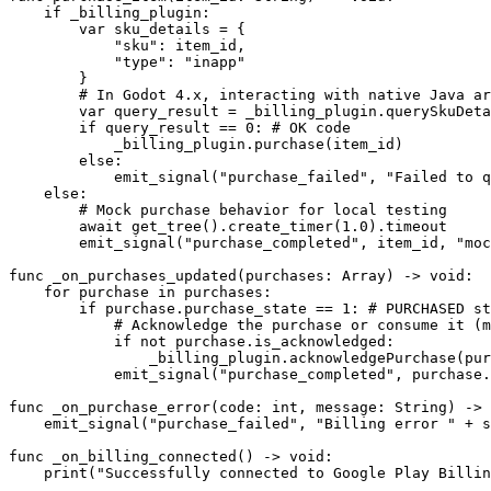
    if _billing_plugin:

        var sku_details = {

            "sku": item_id,

            "type": "inapp"

        }

        # In Godot 4.x, interacting with native Java ar
        var query_result = _billing_plugin.querySkuDeta
        if query_result == 0: # OK code

            _billing_plugin.purchase(item_id)

        else:

            emit_signal("purchase_failed", "Failed to q
    else:

        # Mock purchase behavior for local testing

        await get_tree().create_timer(1.0).timeout

        emit_signal("purchase_completed", item_id, "moc
func _on_purchases_updated(purchases: Array) -> void:

    for purchase in purchases:

        if purchase.purchase_state == 1: # PURCHASED st
            # Acknowledge the purchase or consume it (m
            if not purchase.is_acknowledged:

                _billing_plugin.acknowledgePurchase(pur
            emit_signal("purchase_completed", purchase.
func _on_purchase_error(code: int, message: String) -> 
    emit_signal("purchase_failed", "Billing error " + s
func _on_billing_connected() -> void:

    print("Successfully connected to Google Play Billin