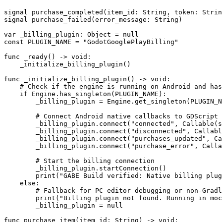
signal purchase_completed(item_id: String, token: Strin
signal purchase_failed(error_message: String)

var _billing_plugin: Object = null

const PLUGIN_NAME = "GodotGooglePlayBilling"

func _ready() -> void:

    _initialize_billing_plugin()

func _initialize_billing_plugin() -> void:

    # Check if the engine is running on Android and has
    if Engine.has_singleton(PLUGIN_NAME):

        _billing_plugin = Engine.get_singleton(PLUGIN_N
        # Connect Android native callbacks to GDScript 
        _billing_plugin.connect("connected", Callable(s
        _billing_plugin.connect("disconnected", Callabl
        _billing_plugin.connect("purchases_updated", Ca
        _billing_plugin.connect("purchase_error", Calla
        # Start the billing connection

        _billing_plugin.startConnection()

        print("GABE Build verified: Native billing plug
    else:

        # Fallback for PC editor debugging or non-Gradl
        print("Billing plugin not found. Running in moc
        _billing_plugin = null

func purchase_item(item_id: String) -> void:
