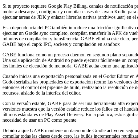
Si tu proyecto requiere Google Play Billing, canales de notificación
motor a descargar, configurar y compilar clases de Java o Kotlin para
ejecutar tareas de JDK y enlazar librerías nativas (archivos
.aar
) en el
Esta dependencia del PC también introduce una fricción significativa 
ejecutar un Gradle sync completo, compilar, transferir la APK de vuelt
minutos de compilación y transferencia. GABE elimina este ciclo, per
GABE bajo el capó: IPC, sockets y compilación en sandbox
GABE funciona como un proceso daemon en segundo plano separado del
Una sola aplicación de Android no puede ejecutar fácilmente un compi
los límites de ejecución de memoria. GABE actúa como una aplicación 
Cuando inicias una exportación personalizada en el Godot Editor en A
Godot serializa las propiedades de exportación (como las versiones d
entonces el control del pipeline de build, realizando la resolución de
recursos, aislado de la interfaz del editor.
Con la versión estable, GABE pasa de ser una herramienta alfa experi
versiones muestra que la versión estable reduce los fallos en el han
últimos estándares de Play Asset Delivery. En la práctica, esto signif
necesidad de usar un PC como puente.
Debido a que GABE mantiene un daemon de Gradle activo en segundo p
compilar todas las clases desde cero, las builds incrementales reutili