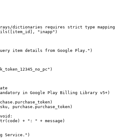
rays/dictionaries requires strict type mapping

ils([item_id], "inapp")

uery item details from Google Play.")

k_token_12345_no_pc")

ate

andatory in Google Play Billing Library v5+)

chase.purchase_token)

sku, purchase.purchase_token)

void:

tr(code) + ": " + message)

g Service.")
