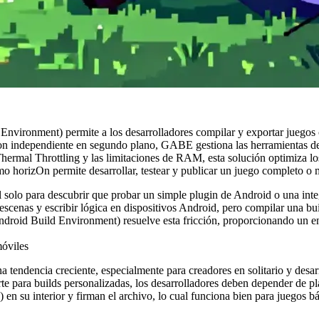
nvironment) permite a los desarrolladores compilar y exportar juegos 
on independiente en segundo plano, GABE gestiona las herramientas d
ermal Throttling y las limitaciones de RAM, esta solución optimiza los 
horizOn permite desarrollar, testear y publicar un juego completo o mu
l solo para descubrir que probar un simple plugin de Android o una int
 escenas y escribir lógica en dispositivos Android, pero compilar una b
droid Build Environment) resuelve esta fricción, proporcionando un en
móviles
a tendencia creciente, especialmente para creadores en solitario y desa
te para builds personalizadas, los desarrolladores deben depender de pl
) en su interior y firman el archivo, lo cual funciona bien para juegos 