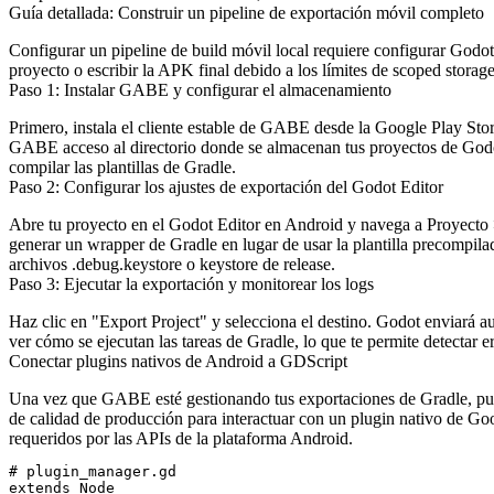
Guía detallada: Construir un pipeline de exportación móvil completo
Configurar un pipeline de build móvil local requiere configurar Godo
proyecto o escribir la APK final debido a los límites de scoped storag
Paso 1: Instalar GABE y configurar el almacenamiento
Primero, instala el cliente estable de GABE desde la Google Play Stor
GABE acceso al directorio donde se almacenan tus proyectos de God
compilar las plantillas de Gradle.
Paso 2: Configurar los ajustes de exportación del Godot Editor
Abre tu proyecto en el Godot Editor en Android y navega a
Proyecto 
generar un wrapper de Gradle en lugar de usar la plantilla precompila
archivos
.debug.keystore
o keystore de release.
Paso 3: Ejecutar la exportación y monitorear los logs
Haz clic en "Export Project" y selecciona el destino. Godot enviará 
ver cómo se ejecutan las tareas de Gradle, lo que te permite detectar 
Conectar plugins nativos de Android a GDScript
Una vez que GABE esté gestionando tus exportaciones de Gradle, pued
de calidad de producción para interactuar con un plugin nativo de Goo
requeridos por las APIs de la plataforma Android.
# plugin_manager.gd

extends Node
