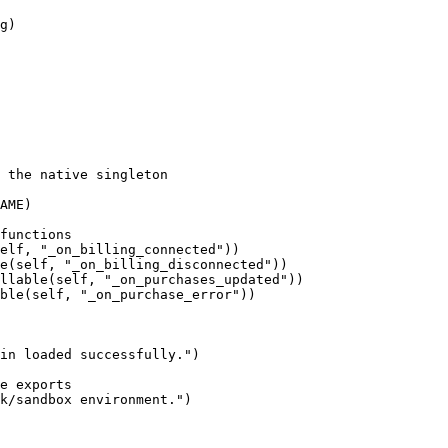
g)

 the native singleton

AME)

functions

elf, "_on_billing_connected"))

e(self, "_on_billing_disconnected"))

llable(self, "_on_purchases_updated"))

ble(self, "_on_purchase_error"))

in loaded successfully.")

e exports

k/sandbox environment.")
