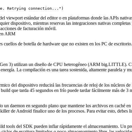
del viewport estándar del editor o en plataformas donde las APIs nativas
lquier dispositivo, mientras reservas las integraciones nativas complet
 acciones de facturación móvil.
s en ARM
 cuellos de botella de hardware que no existen en los PC de escritorio. 
Gen 3) utilizan un diseño de CPU heterogéneo (ARM big.LITTLE). Cue
 energía. La compilación es una tarea sostenida, altamente paralela y m
rmico del dispositivo reducirá las frecuencias de reloj de los núcleos 
uild que tarda 45 segundos en frío puede tardar fácilmente más de 3 mi
ndo un daemon en segundo plano que mantiene los archivos en caché e
 de Android finalice uno de los procesos. Para evitar esto, debes li
build tools del SDK pueden inflar rápidamente el almacenamiento. Un p
ciclos de escritura limitados o poco almacenamiento libre, las velocida