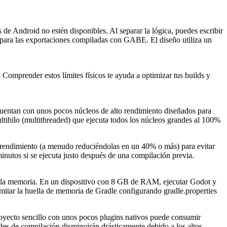
 de Android no estén disponibles. Al separar la lógica, puedes escribir
as para las exportaciones compiladas con GABE. El diseño utiliza un
Comprender estos límites físicos te ayuda a optimizar tus builds y
ntan con unos pocos núcleos de alto rendimiento diseñados para
ultihilo (multithreaded) que ejecuta todos los núcleos grandes al 100%
de rendimiento (a menudo reduciéndolas en un 40% o más) para evitar
nutos si se ejecuta justo después de una compilación previa.
n la memoria. En un dispositivo con 8 GB de RAM, ejecutar Godot y
mitar la huella de memoria de Gradle configurando
gradle.properties
royecto sencillo con unos pocos plugins nativos puede consumir
des de compilación disminuirán drásticamente debido a los altos