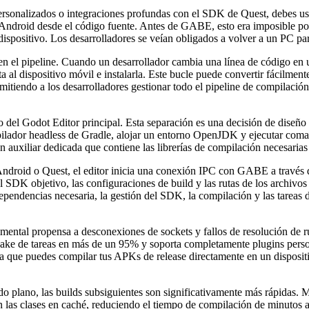
 personalizados o integraciones profundas con el SDK de Quest, debes u
 Android desde el código fuente. Antes de GABE, esto era imposible porqu
 dispositivo. Los desarrolladores se veían obligados a volver a un PC para
en el pipeline. Cuando un desarrollador cambia una línea de código en u
a al dispositivo móvil e instalarla. Este bucle puede convertir fácilme
mitiendo a los desarrolladores gestionar todo el pipeline de compilació
 Godot Editor principal. Esta separación es una decisión de diseño cr
lador headless de Gradle, alojar un entorno OpenJDK y ejecutar comand
auxiliar dedicada que contiene las librerías de compilación necesarias
ndroid o Quest, el editor inicia una conexión IPC con GABE a través d
el SDK objetivo, las configuraciones de build y las rutas de los archiv
 dependencias necesaria, la gestión del SDK, la compilación y las tarea
mental propensa a desconexiones de sockets y fallos de resolución de 
dshake de tareas en más de un 95% y soporta completamente plugins pers
ica que puedes compilar tus APKs de release directamente en un dispositi
lano, las builds subsiguientes son significativamente más rápidas. Mi
zan las clases en caché, reduciendo el tiempo de compilación de minutos 