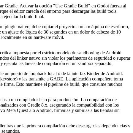
sar Gradle. Activar la opción "Use Gradle Build" en Godot fuerza al
e el editor carecía del entorno para descargar las build tools,
 ejecutar la build final.
n plugin nativo, debe copiar el proyecto a una máquina de escritorio,
nte un ajuste de lógica de 30 segundos en un dolor de cabeza de 10
n localmente en su hardware móvil.
ítica impuesta por el estricto modelo de sandboxing de Android.
os del linker nativo sin violar los parámetros de seguridad o superar
 y ejecuta las tareas de compilación en un sandbox separado.
e un puerto de loopback local o de la interfaz Binder de Android.
os keystore) y las transmite a GABE. La aplicación compañera toma
s de firma. Esto mantiene el pipeline de build, que consume muchos
rutas a un compilador listo para producción. La comparación de
onalizados con Gradle 8.x, asegurando la compatibilidad con los
vo Meta Quest 3 o Android, firmarlas y subirlas a las tiendas sin
entras que la primera compilación debe descargar las dependencias y
a segundos.