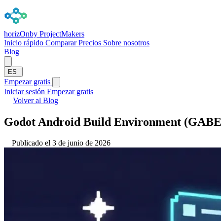
horizOn
by ProjectMakers
Inicio rápido
Comparar
Precios
Sobre nosotros
Blog
ES
Empezar gratis
Iniciar sesión
Empezar gratis
Volver al Blog
Godot Android Build Environment (GABE):
Publicado el 3 de junio de 2026