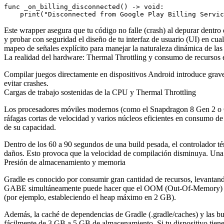
func _on_billing_disconnected() -> void:

Este wrapper asegura que tu código no falle (crash) al depurar dentro 
y probar con seguridad el diseño de tu interfaz de usuario (UI) en cua
mapeo de señales explícito para manejar la naturaleza dinámica de las
La realidad del hardware: Thermal Throttling y consumo de recurso
Compilar juegos directamente en dispositivos Android introduce graves
evitar crashes.
Cargas de trabajo sostenidas de la CPU y Thermal Throttling
Los procesadores móviles modernos (como el Snapdragon 8 Gen 2 o 
ráfagas cortas de velocidad y varios núcleos eficientes en consumo de
de su capacidad.
Dentro de los 60 a 90 segundos de una build pesada, el controlador té
daños. Esto provoca que la velocidad de compilación disminuya. Una b
Presión de almacenamiento y memoria
Gradle es conocido por consumir gran cantidad de recursos, levanta
GABE simultáneamente puede hacer que el OOM (Out-Of-Memory) killer
(por ejemplo, estableciendo el heap máximo en 2 GB).
Además, la caché de dependencias de Gradle (
.gradle/caches
) y las 
fácilmente de 3 GB a 5 GB de almacenamiento. Si tu dispositivo tiene 