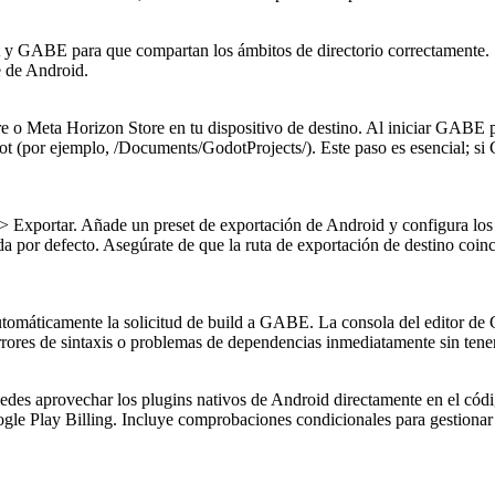
t y GABE para que compartan los ámbitos de directorio correctamente. 
e de Android.
e o Meta Horizon Store en tu dispositivo de destino. Al iniciar GABE po
ot (por ejemplo,
/Documents/GodotProjects/
). Este paso es esencial; s
> Exportar
. Añade un preset de exportación de Android y configura lo
da por defecto. Asegúrate de que la ruta de exportación de destino coinc
automáticamente la solicitud de build a GABE. La consola del editor de
errores de sintaxis o problemas de dependencias inmediatamente sin tener
es aprovechar los plugins nativos de Android directamente en el códi
gle Play Billing. Incluye comprobaciones condicionales para gestionar 