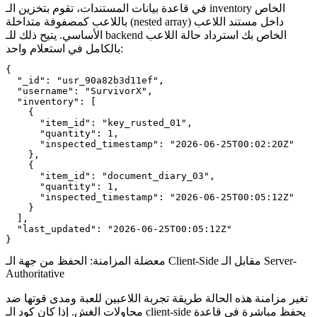
في قاعدة بيانات المستندات، تقوم بتخزين الـ inventory الخاص
باللاعب كمصفوفة متداخلة (nested array) داخل مستند اللاعب
الأساسي. يتيح ذلك للـ backend الخاص بك استرداد حالة اللاعب
بالكامل في استعلام واحد:
{

  "_id": "usr_90a82b3d11ef",

  "username": "SurvivorX",

  "inventory": [

    {

      "item_id": "key_rusted_01",

      "quantity": 1,

      "inspected_timestamp": "2026-06-25T00:02:20Z"

    },

    {

      "item_id": "document_diary_03",

      "quantity": 1,

      "inspected_timestamp": "2026-06-25T00:05:12Z"

    }

  ],

  "last_updated": "2026-06-25T00:05:12Z"

معضلة المزامنة: الحفظ من جهة الـ Client-Side مقابل الـ Server-
Authoritative
تغير مزامنة هذه الحالة طريقة تجربة اللاعبين للعبة ومدى قوتها ضد
محاولات الغش. إذا كان كود الـ client-side يحفظ مباشرة في قاعدة