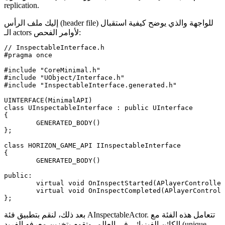
replication.
إليك ملف الرأس (header file) للواجهة والذي يوضح كيفية استقبال
الـ actors لأوامر الفحص:
// InspectableInterface.h

#pragma once

#include "CoreMinimal.h"

#include "UObject/Interface.h"

#include "InspectableInterface.generated.h"

UINTERFACE(MinimalAPI)

class UInspectableInterface : public UInterface

{

	GENERATED_BODY()

};

class HORIZON_GAME_API IInspectableInterface

{

	GENERATED_BODY()

public:

	virtual void OnInspectStarted(APlayerController* InspectingPlayer) = 0;

	virtual void OnInspectCompleted(APlayerController* InspectingPlayer, bool bWantsToTake) = 0;

. تتعامل هذه الفئة مع
AInspectableActor
بعد ذلك، لنقم بتطبيق فئة
الكائن الفيزيائي في العالم، وتقوم بتخزين معرفه الفريد (unique