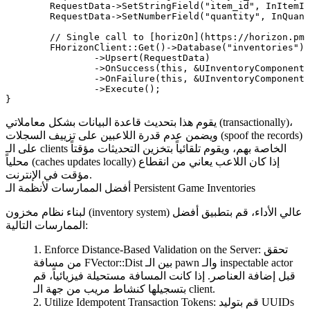
	RequestData->SetStringField("item_id", InItemID.ToString());

	RequestData->SetNumberField("quantity", InQuantity);

	// Single call to [horizOn](https://horizon.pm)'s secure database client

	FHorizonClient::Get()->Database("inventories")

		->Upsert(RequestData)

		->OnSuccess(this, &UInventoryComponent::OnSaveSuccess)

		->OnFailure(this, &UInventoryComponent::OnSaveFailure)

		->Execute();

يقوم هذا بتحديث قاعدة البيانات بشكل معاملاتي (transactionally)،
ويضمن عدم قدرة اللاعبين على تزييف السجلات (spoof the records)
على الـ clients الخاصة بهم، ويقوم تلقائياً بتخزين التحديثات مؤقتاً
محلياً (caches updates locally) إذا كان اللاعب يعاني من انقطاع
مؤقت في الإنترنت.
أفضل الممارسات لأنظمة الـ Persistent Game Inventories
لبناء نظام مخزون (inventory system) عالي الأداء، قم بتطبيق أفضل
الممارسات التالية:
تحقق
Enforce Distance-Based Validation on the Server:
بين الـ pawn والـ inspectable actor
FVector::Dist
من مسافة
قبل إضافة العناصر. إذا كانت المسافة مستحيلة فيزيائياً، قم
بتسجيلها كنشاط مريب من جهة الـ client.
قم بتوليد UUIDs
Utilize Idempotent Transaction Tokens: