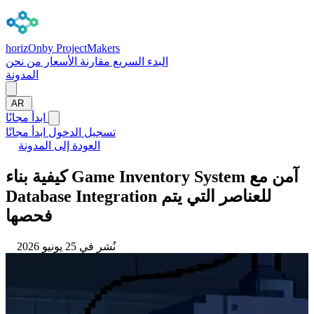
horizOn
by ProjectMakers
البدء السريع
مقارنة
الأسعار
من نحن
المدونة
AR
ابدأ مجانًا
تسجيل الدخول
ابدأ مجانًا
العودة إلى المدونة
كيفية بناء Game Inventory System آمن مع
Database Integration للعناصر التي يتم
فحصها
نُشر في 25 يونيو 2026