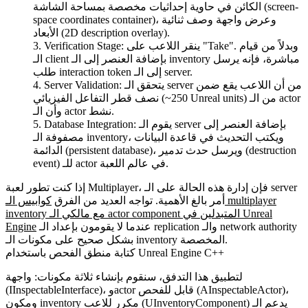
الكائن في حاوية إحداثيات مخصصة بمساحة الشاشة (screen-
space coordinates container)، وعرض واجهة وصف ثنائية
الأبعاد (2D description overlay).
ينقر اللاعب على "Take". وبدلاً من قيام
Verification Stage:
الـ client بإضافة العنصر إلى الـ inventory مباشرة، فإنه يرسل
طلب interaction token إلى الـ server.
يتحقق الـ server من أن اللاعب يقع ضمن
Server Validation:
نصف قطر التفاعل الفيزيائي (~250 Unreal units) من الـ actor
وأن الـ actor نشط.
يقوم الـ server بإضافة العنصر إلى
Database Integration:
مصفوفة الـ inventory، ويكتب التحديث في قاعدة البيانات
الدائمة (persistent database)، ويرسل حدث تدمير (destruction
event) للـ actor في عالم اللعبة.
إذا كنت تطور لعبة Multiplayer، فإن إدارة هذه الحالة على الـ server
أمر بالغ الأهمية. تواجه العديد من الفرق
كوابيس الـ multiplayer
inventory مع مالكي الـ actor component المتبدلين في Unreal
عندما لا يقومون بإعداد الـ replication والـ network authority
Engine
بشكل صحيح على مكونات الـ inventory المخصصة.
كتابة منطق الفحص باستخدام Unreal Engine C++
لتطبيق هذا التدفق، سنقوم بإنشاء ثلاثة مكونات: واجهة
)،
AInspectableActor
)، وactor قابل للفحص (
IInspectableInterface
(
) يدعم الـ
UInventoryComponent
ومكون inventory مكرر للاعب (