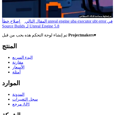
تم إنشاؤها بمساعدة الذكاء الاصطناعي
المقال التالي
إصلاح خطأ unreal engine uba executor ubt error في
Source Builds لـ Unreal Engine 5.8
♥
Projectmakers
تم إنشاء لوحة التحكم هذه بحب من قبل
المنتج
البدء السريع
مقارنة
الأسعار
أمثلة
الموارد
المدونة
سجل التغييرات
مرجع API