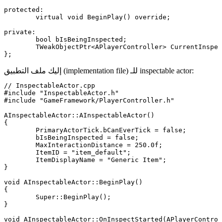
protected:

	virtual void BeginPlay() override;

private:

	bool bIsBeingInspected;

	TWeakObjectPtr<APlayerController> CurrentInspectingPlayer;

إليك ملف التطبيق (implementation file) للـ inspectable actor:
// InspectableActor.cpp

#include "InspectableActor.h"

#include "GameFramework/PlayerController.h"

AInspectableActor::AInspectableActor()

{

	PrimaryActorTick.bCanEverTick = false;

	bIsBeingInspected = false;

	MaxInteractionDistance = 250.0f;

	ItemID = "item_default";

	ItemDisplayName = "Generic Item";

}

void AInspectableActor::BeginPlay()

{

	Super::BeginPlay();

}

void AInspectableActor::OnInspectStarted(APlayerControl