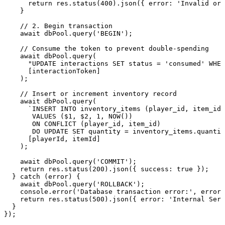
      return res.status(400).json({ error: 'Invalid or 
    }

    // 2. Begin transaction

    await dbPool.query('BEGIN');

    // Consume the token to prevent double-spending

    await dbPool.query(

      "UPDATE interactions SET status = 'consumed' WHER
      [interactionToken]

    );

    // Insert or increment inventory record

    await dbPool.query(

      `INSERT INTO inventory_items (player_id, item_id,
       VALUES ($1, $2, 1, NOW()) 

       ON CONFLICT (player_id, item_id) 

       DO UPDATE SET quantity = inventory_items.quantit
      [playerId, itemId]

    );

    await dbPool.query('COMMIT');

    return res.status(200).json({ success: true });

  } catch (error) {

    await dbPool.query('ROLLBACK');

    console.error('Database transaction error:', error)
    return res.status(500).json({ error: 'Internal Serv
  }
