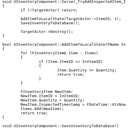
void UInventoryComponent::Server_TryAddInspectedItem_Im
{

	if (!TargetActor) return;

	AddItemToLocalState(TargetActor->ItemID, 1);

	SaveInventoryToDatabase();

	TargetActor->Destroy();

}

bool UInventoryComponent::AddItemToLocalState(FName InI
{

	for (FInventoryItem& Item : Items)

	{

		if (Item.ItemID == InItemID)

		{

			Item.Quantity += Quantity;

			return true;

		}

	}

	FInventoryItem NewItem;

	NewItem.ItemID = InItemID;

	NewItem.Quantity = Quantity;

	NewItem.InspectedTimestamp = FDateTime::UtcNow().ToString();

	Items.Add(NewItem);

	return true;

}

void UInventoryComponent::SaveInventoryToDatabase()
