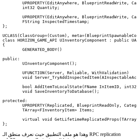
	UPROPERTY(EditAnywhere, BlueprintReadWrite, Category = "Inventory")

	int32 Quantity;

	UPROPERTY(EditAnywhere, BlueprintReadWrite, Category = "Inventory")

	FString InspectedTimestamp;

};

UCLASS(ClassGroup=(Custom), meta=(BlueprintSpawnableCom
class HORIZON_GAME_API UInventoryComponent : public UAc
{

	GENERATED_BODY()

public:

	UInventoryComponent();

	UFUNCTION(Server, Reliable, WithValidation)

	void Server_TryAddInspectedItem(AInspectableActor* TargetActor);

	bool AddItemToLocalState(FName InItemID, int32 Quantity);

	void SaveInventoryToDatabase();

protected:

	UPROPERTY(Replicated, BlueprintReadOnly, Category = "Inventory")

	TArray<FInventoryItem> Items;

	virtual void GetLifetimeReplicatedProps(TArray<FLifetimeProperty>& OutLifetimeProps) const override;

وهذا هو ملف التطبيق حيث نعرف منطق الـ RPC replication