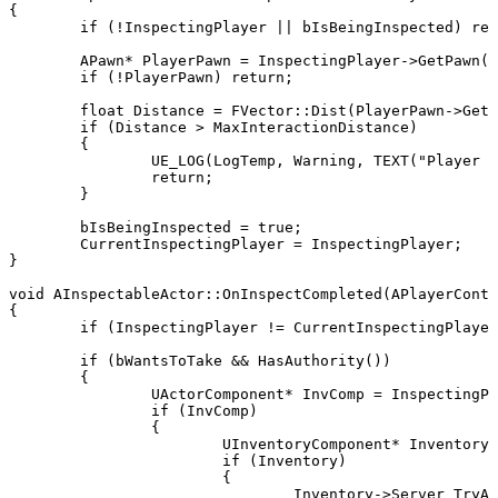
{

	if (!InspectingPlayer || bIsBeingInspected) return;

	APawn* PlayerPawn = InspectingPlayer->GetPawn();

	if (!PlayerPawn) return;

	float Distance = FVector::Dist(PlayerPawn->GetActorLocation(), GetActorLocation());

	if (Distance > MaxInteractionDistance)

	{

		UE_LOG(LogTemp, Warning, TEXT("Player too far to inspect %s"), *GetName());

		return;

	}

	bIsBeingInspected = true;

	CurrentInspectingPlayer = InspectingPlayer;

}

void AInspectableActor::OnInspectCompleted(APlayerContr
{

	if (InspectingPlayer != CurrentInspectingPlayer.Get()) return;

	if (bWantsToTake && HasAuthority())

	{

		UActorComponent* InvComp = InspectingPlayer->GetComponentByClass(UInventoryComponent::StaticClass());

		if (InvComp)

		{

			UInventoryComponent* Inventory = Cast<UInventoryComponent>(InvComp);

			if (Inventory)

			{

				Inventory->Server_TryAddInspectedItem(this);
