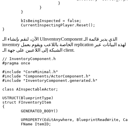
			}

		}

	}

	bIsBeingInspected = false;

	CurrentInspectingPlayer.Reset();

الذي يدير قائمة الـ
UInventoryComponent
الآن، لنقم بإنشاء الـ
inventory الخاصة باللاعب ويقوم بعمل replication لهذه البيانات عبر
الشبكة إلى اللاعبين على جهة الـ client.
// InventoryComponent.h

#pragma once

#include "CoreMinimal.h"

#include "Components/ActorComponent.h"

#include "InventoryComponent.generated.h"

class AInspectableActor;

USTRUCT(BlueprintType)

struct FInventoryItem

{

	GENERATED_BODY()

	UPROPERTY(EditAnywhere, BlueprintReadWrite, Category = "Inventory")

	FName ItemID;
