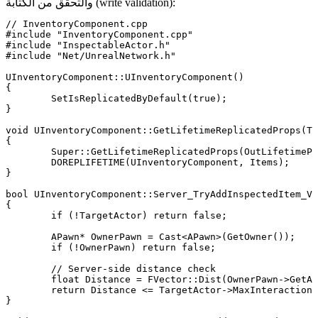
والتحقق من الكتابة (write validation):
// InventoryComponent.cpp

#include "InventoryComponent.cpp"

#include "InspectableActor.h"

#include "Net/UnrealNetwork.h"

UInventoryComponent::UInventoryComponent()

{

	SetIsReplicatedByDefault(true);

}

void UInventoryComponent::GetLifetimeReplicatedProps(TA
{

	Super::GetLifetimeReplicatedProps(OutLifetimeProps);

	DOREPLIFETIME(UInventoryComponent, Items);

}

bool UInventoryComponent::Server_TryAddInspectedItem_Va
{

	if (!TargetActor) return false;

	APawn* OwnerPawn = Cast<APawn>(GetOwner());

	if (!OwnerPawn) return false;

	// Server-side distance check

	float Distance = FVector::Dist(OwnerPawn->GetActorLocation(), TargetActor->GetActorLocation());

	return Distance <= TargetActor->MaxInteractionDistance;

}
