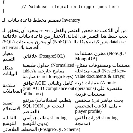
{

	// Database integration trigger goes here

تصميم مخطط قاعدة بيانات الـ Inventory
بمجرد أن يتحقق الـ server من أن اللاعب قد فحص العنصر بالفعل،
يجب حفظ هذا التغيير في الحالة. الاختيار بين قاعدة بيانات علاقاتية
(SQL) أو مخزن مستندات (NoSQL) يغير كيفية هيكلة الـ database
schemas الخاصة بك.
مخزن مستندات (NoSQL /
معيار
علاقاتي (PostgreSQL)
MongoDB)
التقييم
مستندات ومصفوفات مفتاح-
جداول طبيعية (Normalized
هيكل
قيمة متداخلة (Nested key-
tables)، مفاتيح خارجية
البيانات
value documents & arrays)
صارمة (strict foreign keys)
عمليات ذرية (Atomic
توافق ACID كامل وتلقائي
سلامة
operations) مقتصرة على
(Full ACID-compliance out
المعاملات
of the box)
مستندات فردية
منخفض (بحث مباشر في
مرتفع (يتطلب استعلامات
تعقيد
ملف اللاعب الشخصي -
SQL JOIN للبحث عن
الاستعلام
player profile)
العناصر)
أفقي (قدرات sharding
رأسي (يتطلب sharding
القابلية
مدمجة)
يدوي للتوسع)
للتوسع
المخطط العلاقاتي (PostgreSQL Schema)