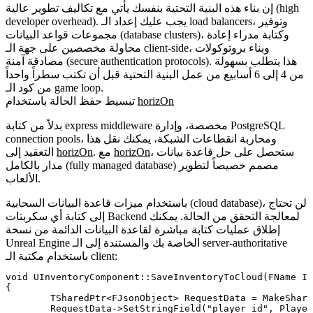
إن بناء هذه البنية التحتية بنفسك يأتي مع تكاليف تطوير عالية (high
developer overhead). يجب عليك إعداد الـ load balancers، وتوفير
مجموعات قواعد البيانات (database clusters)، وكتابة مدراء إعادة
محاولة مخصصين على جهة الـ client-side، وبناء بروتوكولات
مصادقة آمنة (secure authentication protocols). هذا يتطلب بسهولة
من 4 إلى 6 أسابيع من عمل البنية التحتية قبل أن تكتب سطراً واحداً
من كود الـ game loop.
horizOn
تبسيط حفظ الحالة باستخدام
بدلاً من كتابة express middleware مخصصة، وإدارة PostgreSQL
connection pools، ومحاربة انقطاعات الشبكة، يمكنك نقل هذا
، ستحصل على حل قاعدة بيانات
horizOn
. مع
horizOn
التعقيد إلى
مدار بالكامل (fully managed database) مصمم خصيصاً لتطوير
الألعاب.
باستخدام ميزات قاعدة البيانات السحابية (cloud database)، لن تحتاج
إلى كتابة أي سكربتات Backend لمعالجة التحقق من الحالة. يمكنك
إطلاق عمليات كتابة مباشرة لقاعدة البيانات الدائمة من نسخة
Unreal Engine الخاصة بك والمستندة إلى الـ server-authoritative
باستخدام مكتبة الـ client:
void UInventoryComponent::SaveInventoryToCloud(FName In
{

	TSharedPtr<FJsonObject> RequestData = MakeShareable(new FJsonObject());

	RequestData->SetStringField("player_id", PlayerID);
