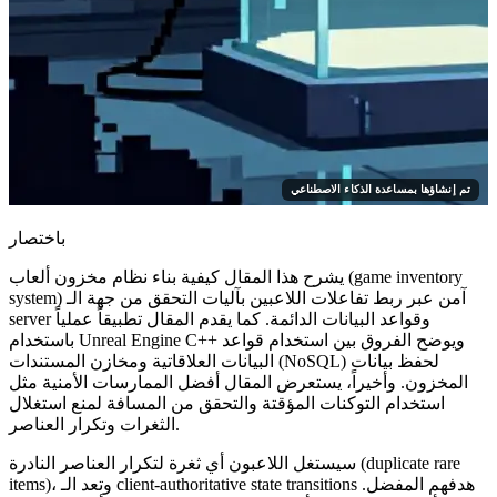
تم إنشاؤها بمساعدة الذكاء الاصطناعي
باختصار
يشرح هذا المقال كيفية بناء نظام مخزون ألعاب (game inventory
system) آمن عبر ربط تفاعلات اللاعبين بآليات التحقق من جهة الـ
server وقواعد البيانات الدائمة. كما يقدم المقال تطبيقاً عملياً
باستخدام Unreal Engine C++ ويوضح الفروق بين استخدام قواعد
البيانات العلاقاتية ومخازن المستندات (NoSQL) لحفظ بيانات
المخزون. وأخيراً، يستعرض المقال أفضل الممارسات الأمنية مثل
استخدام التوكنات المؤقتة والتحقق من المسافة لمنع استغلال
الثغرات وتكرار العناصر.
سيستغل اللاعبون أي ثغرة لتكرار العناصر النادرة (duplicate rare
items)، وتعد الـ client-authoritative state transitions هدفهم المفضل.