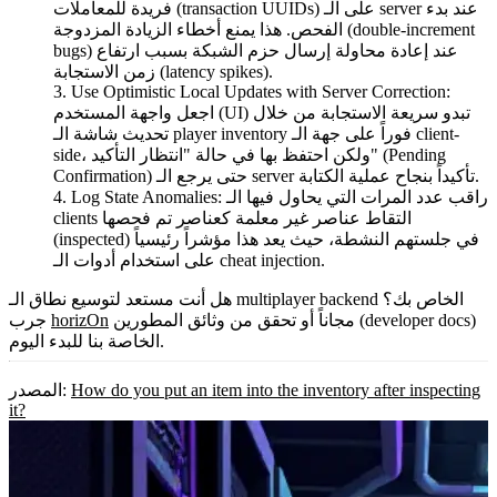
فريدة للمعاملات (transaction UUIDs) على الـ server عند بدء
الفحص. هذا يمنع أخطاء الزيادة المزدوجة (double-increment
bugs) عند إعادة محاولة إرسال حزم الشبكة بسبب ارتفاع
زمن الاستجابة (latency spikes).
Use Optimistic Local Updates with Server Correction:
اجعل واجهة المستخدم (UI) تبدو سريعة الاستجابة من خلال
تحديث شاشة الـ player inventory فوراً على جهة الـ client-
side، ولكن احتفظ بها في حالة "انتظار التأكيد" (Pending
Confirmation) حتى يرجع الـ server تأكيداً بنجاح عملية الكتابة.
راقب عدد المرات التي يحاول فيها الـ
Log State Anomalies:
clients التقاط عناصر غير معلمة كعناصر تم فحصها
(inspected) في جلستهم النشطة، حيث يعد هذا مؤشراً رئيسياً
على استخدام أدوات الـ cheat injection.
هل أنت مستعد لتوسيع نطاق الـ multiplayer backend الخاص بك؟
مجاناً أو تحقق من وثائق المطورين (developer docs)
horizOn
جرب
الخاصة بنا للبدء اليوم.
How do you put an item into the inventory after inspecting
المصدر:
it?