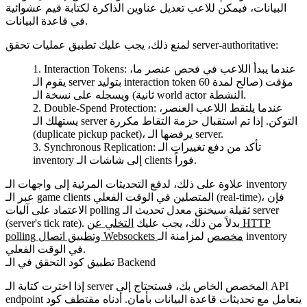
البيانات، فيمكن للاعب تعديل عناوين الذاكرة لكتابة قيم عشوائية
في قاعدة البيانات.
لمنع ذلك، يجب عليك تطبيق عمليات تحقق server-authoritative:
عندما يبدأ اللاعب في فحص عنصر ما،
Interaction Tokens:
يقوم الـ server بتوليد interaction token مؤقت (صالح لمدة 60
ثانية) ويسجله على نسخة الـ world actor النشطة.
عندما يلتقط اللاعب العنصر،
Double-Spend Protection:
يستهلك الـ server التوكن. إذا تم استقبال حزمة التقاط مكررة
(duplicate pickup packet)، يرفضها الـ server.
تأكد من دفع تغييرات الـ
Synchronous Replication:
inventory إلى شاشات الـ clients فوراً.
علاوة على ذلك، لدفع التحديثات المرئية إلى واجهات الـ inventory
عبر الـ game clients المتصلين في الوقت الفعلي (real-time)، فإن
الاعتماد على آليات polling ثقيلة سيخنق معدل تحديث الـ server
(server's tick rate). بدلاً من ذلك، يجب عليك
التخلي عن HTTP
polling وتطبيق اتصال Websockets مخصص
لمزامنة الـ inventory
في الوقت الفعلي.
تطبيق كود التحقق في الـ Backend
إذا اخترت كتابة الـ server المخصص الخاص بك، فستحتاج إلى API
endpoint يتعامل مع تحديثات قاعدة البيانات بأمان. أدناه مقتطف كود