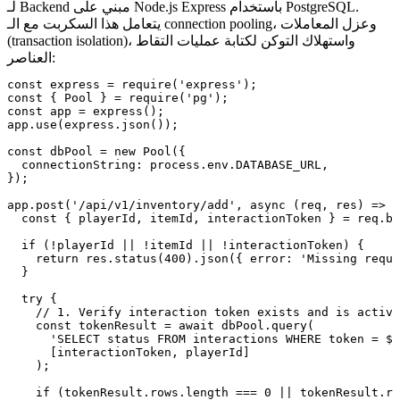
لـ Backend مبني على Node.js Express باستخدام PostgreSQL.
يتعامل هذا السكربت مع الـ connection pooling، وعزل المعاملات
(transaction isolation)، واستهلاك التوكن لكتابة عمليات التقاط
العناصر:
const express = require('express');

const { Pool } = require('pg');

const app = express();

app.use(express.json());

const dbPool = new Pool({

  connectionString: process.env.DATABASE_URL,

});

app.post('/api/v1/inventory/add', async (req, res) => {

  const { playerId, itemId, interactionToken } = req.bo
  if (!playerId || !itemId || !interactionToken) {

    return res.status(400).json({ error: 'Missing requi
  }

  try {

    // 1. Verify interaction token exists and is active

    const tokenResult = await dbPool.query(

      'SELECT status FROM interactions WHERE token = $1
      [interactionToken, playerId]

    );

    if (tokenResult.rows.length === 0 || tokenResult.ro