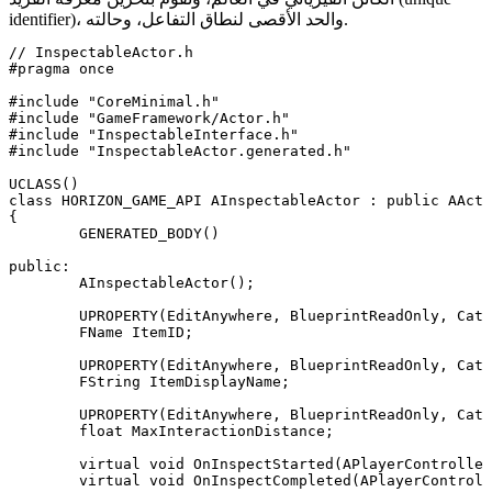
identifier)، والحد الأقصى لنطاق التفاعل، وحالته.
// InspectableActor.h

#pragma once

#include "CoreMinimal.h"

#include "GameFramework/Actor.h"

#include "InspectableInterface.h"

#include "InspectableActor.generated.h"

UCLASS()

class HORIZON_GAME_API AInspectableActor : public AActo
{

	GENERATED_BODY()

public:

	AInspectableActor();

	UPROPERTY(EditAnywhere, BlueprintReadOnly, Category = "Inspection")

	FName ItemID;

	UPROPERTY(EditAnywhere, BlueprintReadOnly, Category = "Inspection")

	FString ItemDisplayName;

	UPROPERTY(EditAnywhere, BlueprintReadOnly, Category = "Inspection")

	float MaxInteractionDistance;

	virtual void OnInspectStarted(APlayerController* InspectingPlayer) override;

	virtual void OnInspectCompleted(APlayerController* InspectingPlayer, bool bWantsToTake) override;
