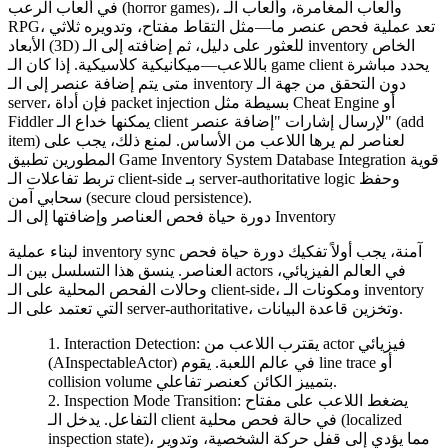
في ألعاب الرعب (horror games)، وألعاب المغامرة، وألعاب الـ
RPG، تعد عملية فحص عنصر ما—مثل التقاط مفتاح، وتدويره ثلاثي
الأبعاد (3D) للعثور على دليل، ثم إضافته إلى الـ inventory الخاص
باللاعب—ميكانيكية كلاسيكية. إذا كان الـ game client يحدد مباشرة
متى يتم إضافة عنصر إلى الـ inventory دون التحقق من جهة الـ
server، فإن أداة packet injection بسيطة مثل Cheat Engine أو
Fiddler يمكنها خداع الـ client لإرسال إشارات "إضافة عنصر" (add
item) لعناصر لم يرها اللاعب من الأساس. لمنع ذلك، يجب على
المطورين تطبيق Game Inventory System Database Integration قوية
تربط تفاعلات الـ client-side بـ server-authoritative logic وحفظ
سحابي آمن (secure cloud persistence).
دورة حياة فحص العناصر وإضافتها إلى الـ Inventory
لبناء عملية inventory sync آمنة، يجب أولاً تفكيك دورة حياة فحص
العناصر. ينسق هذا التسلسل بين الـ actors في العالم الفيزيائي،
وحالات الفحص المحلية على الـ client-side، ومكونات الـ inventory
التي تعتمد على الـ server-authoritative، وتخزين قاعدة البيانات.
يقترب اللاعب من actor فيزيائي
Interaction Detection:
) في عالم اللعبة. يقوم line trace أو
AInspectableActor
(
collision volume بتمييز الكائن كعنصر تفاعلي.
يضغط اللاعب على مفتاح
Inspection Mode Transition:
التفاعل. يدخل الـ client في حالة فحص محلية (localized
inspection state)، مما يؤدي إلى قفل حركة الشخصية، وتدوير